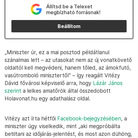
Állítsd be a Telexet
megbízható forrásnak!
Beállítom
„Miniszter úr, ez a mai posztod példátlanul
szánalmas lett – az utasokat nem az új vonatkövető
oldaltól kell megvédeni, hanem tőled, az ámokfutó,
vasútromboló minisztertől” – így reagált Vitézy
Dávid fővárosi képviselő arra, hogy
Lázár János
szerint
a lelkes amatőrök által összedobott
Holavonat.hu egy adathalász oldal.
Vitézy azt írta hétfői
Facebook-bejegyzésében
, a
miniszter úgy viselkedik, mint „aki megpróbálta
betiltani az időjárás-jelentést, és most azon dühöng,