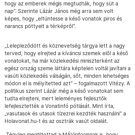
hogy az emberek mégis megtudták, hogy süt a
nap”. Szerinte Lázár János még arra sem volt
képes, hogy „eltüntesse a késő vonatok piros és
narancs pöttyeit a térképről”.
„Lelepleződött és köznevetség tárgya lett a nagy
terved, hogy elrejted a kíváncsi szemek elől a késő
vonatokat, ha már közlekedési miniszterként az
egész ország szeme láttára képtelen voltál javítani a
vasúti közlekedés válságán, sőt, minden lehetséges
módon el is mélyítetted azt” – fogalmazott Vitézy. A
politikus szerint Lázár még a késő vonatokat sem
tudta elrejteni, mert leleményes fejlesztők
lefejlesztették a Vonatinfó pótlását. Mint írta,
„vasutasok és utasok tízezrei kezdték használni” a
Holavonat.hu-t és az osztrák vasút oldalát.
„Tényleg megtiltottad a MÁVinformnak is, hogy