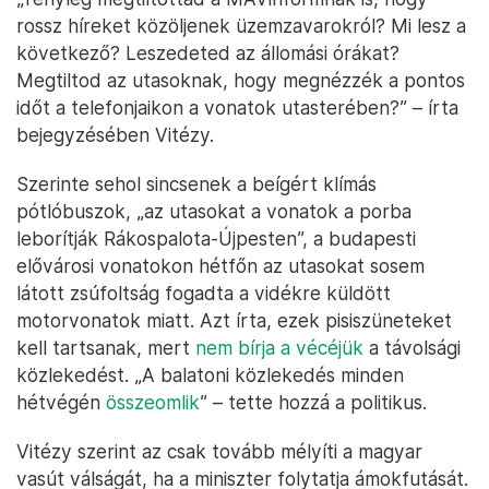
rossz híreket közöljenek üzemzavarokról? Mi lesz a
következő? Leszedeted az állomási órákat?
Megtiltod az utasoknak, hogy megnézzék a pontos
időt a telefonjaikon a vonatok utasterében?” – írta
bejegyzésében Vitézy.
Szerinte sehol sincsenek a beígért klímás
pótlóbuszok, „az utasokat a vonatok a porba
leborítják Rákospalota-Újpesten”, a budapesti
elővárosi vonatokon hétfőn az utasokat sosem
látott zsúfoltság fogadta a vidékre küldött
motorvonatok miatt. Azt írta, ezek pisiszüneteket
kell tartsanak, mert
nem bírja a vécéjük
a távolsági
közlekedést. „A balatoni közlekedés minden
hétvégén
összeomlik
” – tette hozzá a politikus.
Vitézy szerint az csak tovább mélyíti a magyar
vasút válságát, ha a miniszter folytatja ámokfutását.