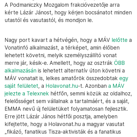
A Podmaniczky Mozgalom frakcióvezetője arra
kérte Lázár Jánost, hogy kérjen bocsánatot minden
utastól és vasutastól, és mondjon le.
Nagy port kavart a hétvégén, hogy a MÁV
lelőtte
a
Vonatinfó alkalmazást, a térképet, amin élőben
lehetett követni, melyik személyszállító vonat
merre jár, késik-e. Amellett, hogy az osztrák
ÖBB
alkalmazásán
is lehetett alternatív úton követni a
MÁV vonatait is, lelkes amatőrök összedobtak
egy
saját felületet
, a
Holavonat.hu
-t. Azonban
a MÁV
jelezte a Telexnek
hétfőn, semmi közük az oldalhoz,
felelősséget sem vállalnak a tartalmáért, és a saját,
EMMA nevű új felületüket folyamatosan fejlesztik.
Erre jött Lázár János hétfői posztja, amelyben
kifejtette, hogy a Holavonat.hu a magyar vasutat
„fikázó, fanatikus Tisza-aktivisták és a fanatikus