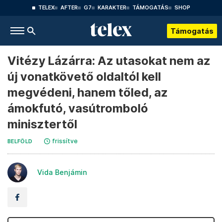
TELEX
AFTER
G7
KARAKTER
TÁMOGATÁS
SHOP
Támogatás
Vitézy Lázárra: Az utasokat nem az
új vonatkövető oldaltól kell
megvédeni, hanem tőled, az
ámokfutó, vasútromboló
minisztertől
frissítve
BELFÖLD
Vida Benjámin