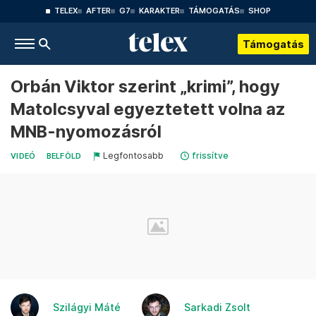
TELEX
AFTER
G7
KARAKTER
TÁMOGATÁS
SHOP
Támogatás
Orbán Viktor szerint „krimi”, hogy
Matolcsyval egyeztetett volna az
MNB-nyomozásról
Legfontosabb
frissítve
VIDEÓ
BELFÖLD
Szilágyi Máté
Sarkadi Zsolt