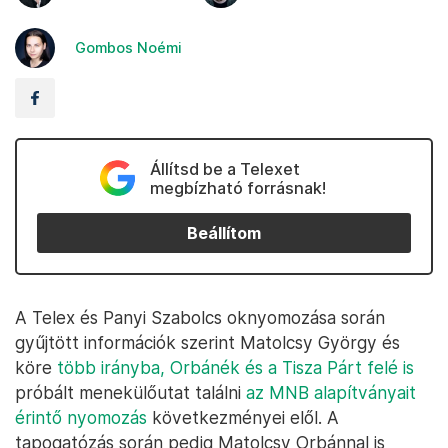
Gombos Noémi
Állítsd be a Telexet
megbízható forrásnak!
Beállítom
A Telex és Panyi Szabolcs oknyomozása során
gyűjtött információk szerint Matolcsy György és
köre
több irányba, Orbánék és a Tisza Párt felé is
próbált menekülőutat találni
az MNB alapítványait
érintő nyomozás
következményei elől. A
tapogatózás során pedig Matolcsy Orbánnal is