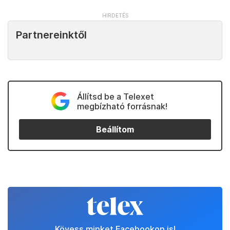
Partnereinktől
Állítsd be a Telexet
megbízható forrásnak!
Beállítom
Kövess minket Facebookon is!