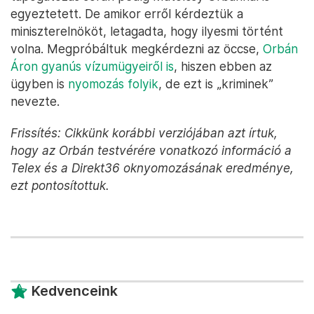
egyeztetett. De amikor erről kérdeztük a
miniszterelnököt, letagadta, hogy ilyesmi történt
volna. Megpróbáltuk megkérdezni az öccse,
Orbán
Áron gyanús vízumügyeiről is
, hiszen ebben az
ügyben is
nyomozás folyik
, de ezt is „kriminek”
nevezte.
Frissítés: Cikkünk korábbi verziójában azt írtuk,
hogy az Orbán testvérére vonatkozó információ a
Telex és a Direkt36 oknyomozásának eredménye,
ezt pontosítottuk.
Kedvenceink