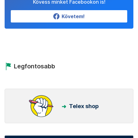
Kövess minket Facebookon is!
Követem!
Legfontosabb
Telex shop