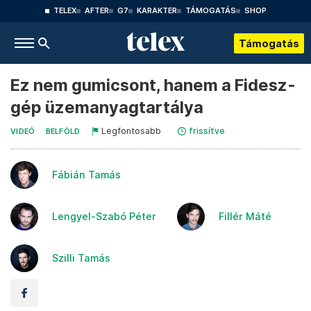
TELEX
AFTER
G7
KARAKTER
TÁMOGATÁS
SHOP
Támogatás
Ez nem gumicsont, hanem a Fidesz-
gép üzemanyagtartálya
Legfontosabb
frissítve
VIDEÓ
BELFÖLD
Fábián Tamás
Lengyel-Szabó Péter
Fillér Máté
Szilli Tamás