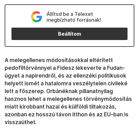
Állítsd be a Telexet
megbízható forrásnak!
Beállítom
A melegellenes módosításokkal eltérített
pedofiltörvénnyel a Fidesz lekeverte a Fudan-
ügyet a napirendről, és az ellenzéki politikusok
helyett ismét a hatalomra veszélytelen civileké
lett a főszerep. Orbánéknak pillanatnyilag
hasznos lehet a melegellenes törvénymódosítás
miatt kirobbant hazai és külföldi tiltakozás,
azonban ez hosszú távon itthon és az EU-ban is
visszaüthet.