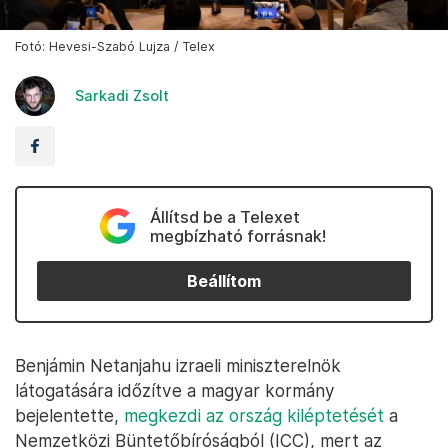
Fotó: Hevesi-Szabó Lujza / Telex
Sarkadi Zsolt
Állítsd be a Telexet
megbízható forrásnak!
Beállítom
Benjámin Netanjahu izraeli miniszterelnök
látogatására időzítve a magyar kormány
bejelentette,
megkezdi az ország kiléptetését
a
Nemzetközi Büntetőbíróságból (ICC), mert az