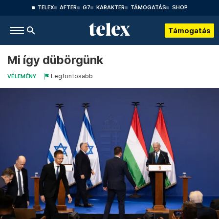
TELEX
AFTER
G7
KARAKTER
TÁMOGATÁS
SHOP
Támogatás
Mi így dübörgünk
Legfontosabb
VÉLEMÉNY