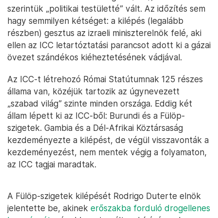
szerintük „politikai testületté” vált. Az időzítés sem
hagy semmilyen kétséget: a kilépés (legalább
részben) gesztus az izraeli miniszterelnök felé, aki
ellen az ICC letartóztatási parancsot adott ki a gázai
övezet szándékos kiéheztetésének vádjával.
Az ICC-t létrehozó Római Statútumnak 125 részes
állama van, közéjük tartozik az úgynevezett
„szabad világ” szinte minden országa. Eddig két
állam lépett ki az ICC-ből: Burundi és a Fülöp-
szigetek. Gambia és a Dél-Afrikai Köztársaság
kezdeményezte a kilépést, de végül visszavonták a
kezdeményezést, nem mentek végig a folyamaton,
az ICC tagjai maradtak.
A Fülöp-szigetek kilépését Rodrigo Duterte elnök
jelentette be, akinek
erőszakba forduló drogellenes