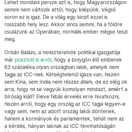
Lehet mondani persze azt is, hogy Magyarországon
semmi nem változik attól, hogy kilépünk. Végső
soron ez is igaz. De a világ egy kicsit ezzel is
rosszabb hely lesz. Akkor sincs semmi, ha a földre
csulázunk az Operában, normális ember mégse teszi
meg.
Orbán Balázs, a miniszterelnök politikai igazgatója
már
posztolt is arról
, hogy a bolygón élő emberek
63 százaléka olyan országban lakik, amelyik nem
tagja az ICC-nek. Kétségtelenül igaza van, hiszen
sem Kína, sem India nem részes állam, de ez elég ok
arra, hogy mi se vegyük komolyan mindazt, amiért a
bíróság kiáll? Eleve hibás érvelés erre hivatkozni,
hiszen arról, hogy egy ország az ICC tagja legyen-e
vagy sem, nem az adott ország lakói döntenek,
hanem a kormányok és parlamentek, tehát nem az
a kérdés, hányan laknak az ICC fennhatóságán