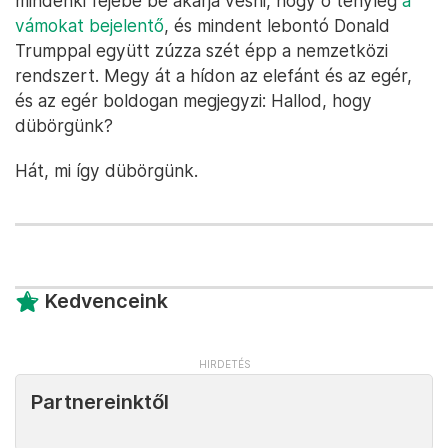
mindenki fejébe be akarja vésni, hogy ő tényleg
a
vámokat bejelentő
, és mindent lebontó Donald
Trumppal együtt zúzza szét épp a nemzetközi
rendszert. Megy át a hídon az elefánt és az egér,
és az egér boldogan megjegyzi: Hallod, hogy
dübörgünk?
Hát, mi így dübörgünk.
Kedvenceink
Partnereinktől