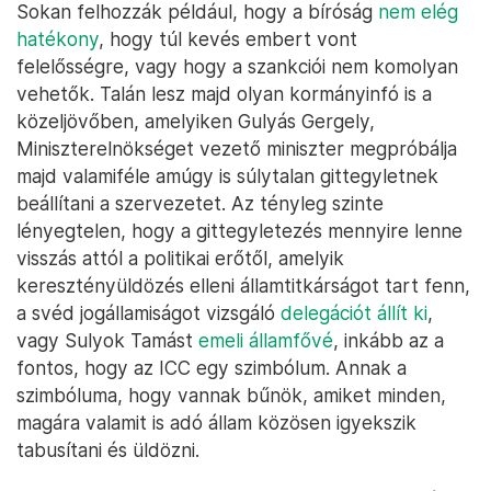
Sokan felhozzák például, hogy a bíróság
nem elég
hatékony
, hogy túl kevés embert vont
felelősségre, vagy hogy a szankciói nem komolyan
vehetők. Talán lesz majd olyan kormányinfó is a
közeljövőben, amelyiken Gulyás Gergely,
Miniszterelnökséget vezető miniszter megpróbálja
majd valamiféle amúgy is súlytalan gittegyletnek
beállítani a szervezetet. Az tényleg szinte
lényegtelen, hogy a gittegyletezés mennyire lenne
visszás attól a politikai erőtől, amelyik
keresztényüldözés elleni államtitkárságot tart fenn,
a svéd jogállamiságot vizsgáló
delegációt állít ki
,
vagy Sulyok Tamást
emeli államfővé
, inkább az a
fontos, hogy az ICC egy szimbólum. Annak a
szimbóluma, hogy vannak bűnök, amiket minden,
magára valamit is adó állam közösen igyekszik
tabusítani és üldözni.