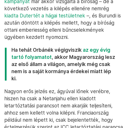
kampányát
már akkor vizsgálta a bíróság – de a
következő vezetés a kilépés ellenére nemrég
kiadta Dutertét a hágai testületnek
–, és Burundi is
azután döntött a kilépés mellett, hogy a bíróság
ottani emberiesség elleni bűncselekmények
ügyében kezdett nyomozni.
Ha tehát Orbánék végigviszik
az egy évig
tartó folyamatot
, akkor Magyarország lesz
az első állam a világon, amelyik még csak
nem is a saját kormánya érdekei miatt lép
ki.
Nagyon erős jelzés ez, ágyúval lőnek verébre,
hiszen ha csak a Netanjahu ellen kiadott
letartóztatási parancsot nem akarják teljesíteni,
ahhoz sem kellett volna kilépni. Franciaország
például nem lépett ki, csak bejelentették, hogy
értelmezésük szerint az ICC letartóztatási parancsa