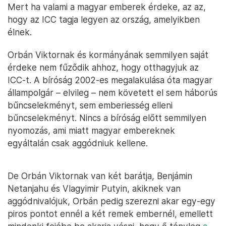
Mert ha valami a magyar emberek érdeke, az az,
hogy az ICC tagja legyen az ország, amelyikben
élnek.
Orbán Viktornak és kormányának semmilyen saját
érdeke nem fűződik ahhoz, hogy otthagyjuk az
ICC-t. A bíróság 2002-es megalakulása óta magyar
állampolgár – elvileg – nem követett el sem háborús
bűncselekményt, sem emberiesség elleni
bűncselekményt. Nincs a bíróság előtt semmilyen
nyomozás, ami miatt magyar embereknek
egyáltalán csak aggódniuk kellene.
De Orbán Viktornak van két barátja, Benjámin
Netanjahu és Vlagyimir Putyin, akiknek van
aggódnivalójuk, Orbán pedig szerezni akar egy-egy
piros pontot ennél a két remek embernél, emellett