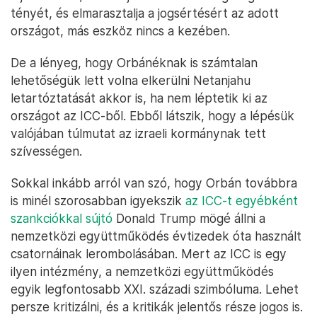
tényét, és elmarasztalja a jogsértésért az adott
országot, más eszköz nincs a kezében.
De a lényeg, hogy Orbánéknak is számtalan
lehetőségük lett volna elkerülni Netanjahu
letartóztatását akkor is, ha nem léptetik ki az
országot az ICC-ből. Ebből látszik, hogy a lépésük
valójában túlmutat az izraeli kormánynak tett
szívességen.
Sokkal inkább arról van szó, hogy Orbán továbbra
is minél szorosabban igyekszik
az ICC-t egyébként
szankciókkal sújtó
Donald Trump mögé állni a
nemzetközi együttműködés évtizedek óta használt
csatornáinak lerombolásában. Mert az ICC is egy
ilyen intézmény, a nemzetközi együttműködés
egyik legfontosabb XXI. századi szimbóluma. Lehet
persze kritizálni, és a kritikák jelentős része jogos is.