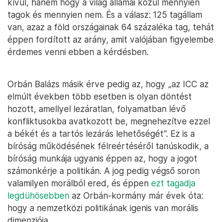
kívül, hanem hogy a világ államai közül mennyien
tagok és mennyien nem. És a válasz: 125 tagállam
van, azaz a föld országainak 64 százaléka tag, tehát
éppen fordított az arány, amit valójában figyelembe
érdemes venni ebben a kérdésben.
Orbán Balázs másik érve pedig az, hogy „az ICC az
elmúlt években több esetben is olyan döntést
hozott, amellyel lezáratlan, folyamatban lévő
konfliktusokba avatkozott be, megnehezítve ezzel
a békét és a tartós lezárás lehetőségét”. Ez is a
bíróság működésének félreértéséről tanúskodik, a
bíróság munkája ugyanis éppen az, hogy a jogot
számonkérje a politikán. A jog pedig végső soron
valamilyen morálból ered, és éppen
ezt tagadja
legdühösebben
az Orbán-kormány már évek óta:
hogy a nemzetközi politikának igenis van morális
dimenziója.