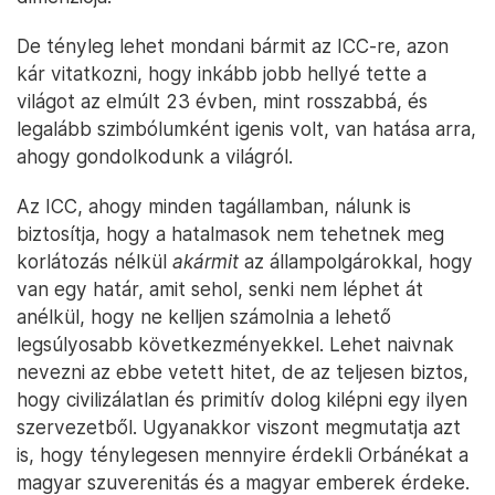
De tényleg lehet mondani bármit az ICC-re, azon
kár vitatkozni, hogy inkább jobb hellyé tette a
világot az elmúlt 23 évben, mint rosszabbá, és
legalább szimbólumként igenis volt, van hatása arra,
ahogy gondolkodunk a világról.
Az ICC, ahogy minden tagállamban, nálunk is
biztosítja, hogy a hatalmasok nem tehetnek meg
korlátozás nélkül
akármit
az állampolgárokkal, hogy
van egy határ, amit sehol, senki nem léphet át
anélkül, hogy ne kelljen számolnia a lehető
legsúlyosabb következményekkel. Lehet naivnak
nevezni az ebbe vetett hitet, de az teljesen biztos,
hogy civilizálatlan és primitív dolog kilépni egy ilyen
szervezetből. Ugyanakkor viszont megmutatja azt
is, hogy ténylegesen mennyire érdekli Orbánékat a
magyar szuverenitás és a magyar emberek érdeke.