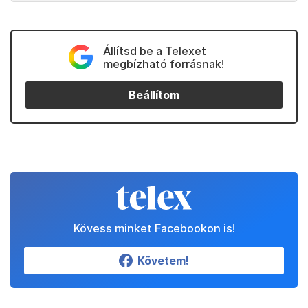
Állítsd be a Telexet
megbízható forrásnak!
Beállítom
Kövess minket Facebookon is!
Követem!