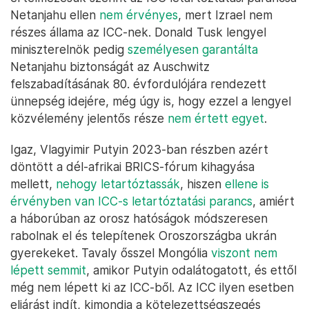
Netanjahu ellen
nem érvényes
, mert Izrael nem
részes állama az ICC-nek. Donald Tusk lengyel
miniszterelnök pedig
személyesen garantálta
Netanjahu biztonságát az Auschwitz
felszabadításának 80. évfordulójára rendezett
ünnepség idejére, még úgy is, hogy ezzel a lengyel
közvélemény jelentős része
nem értett egyet
.
Igaz, Vlagyimir Putyin 2023-ban részben azért
döntött a dél-afrikai BRICS-fórum kihagyása
mellett,
nehogy letartóztassák
, hiszen
ellene is
érvényben van ICC-s letartóztatási parancs
, amiért
a háborúban az orosz hatóságok módszeresen
rabolnak el és telepítenek Oroszországba ukrán
gyerekeket. Tavaly ősszel Mongólia
viszont nem
lépett semmit
, amikor Putyin odalátogatott, és ettől
még nem lépett ki az ICC-ből. Az ICC ilyen esetben
eljárást indít, kimondja a kötelezettségszegés