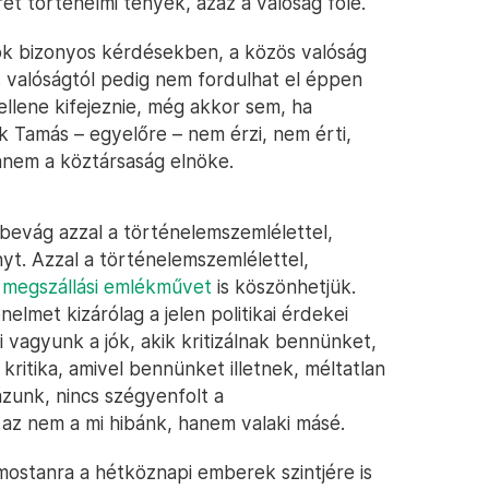
rét történelmi tények, azaz a valóság fölé.
k bizonyos kérdésekben, a közös valóság
s valóságtól pedig nem fordulhat el éppen
llene kifejeznie, még akkor sem, ha
k Tamás – egyelőre – nem érzi, nem érti,
nem a köztársaság elnöke.
bevág azzal a történelemszemlélettel,
yt. Azzal a történelemszemlélettel,
megszállási emlékművet
is köszönhetjük.
elmet kizárólag a jelen politikai érdekei
i vagyunk a jók, akik kritizálnak bennünket,
kritika, amivel bennünket illetnek, méltatlan
ázunk, nincs szégyenfolt a
 az nem a mi hibánk, hanem valaki másé.
mostanra a hétköznapi emberek szintjére is