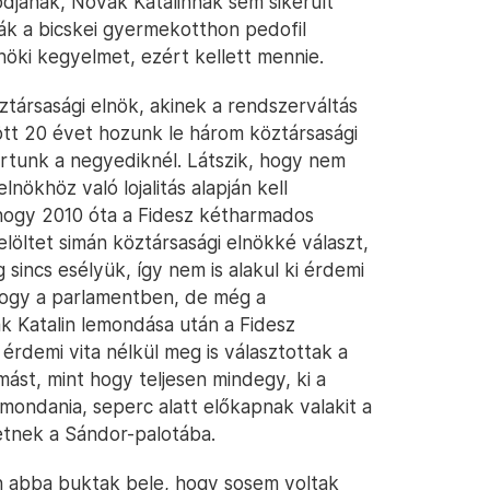
djának, Novák Katalinnak sem sikerült
vák a bicskei gyermekotthon pedofil
nöki kegyelmet, ezért kellett mennie.
ztársasági elnök, akinek a rendszerváltás
ött 20 évet hozunk le három köztársasági
artunk a negyediknél. Látszik, hogy nem
lnökhöz való lojalitás alapján kell
, hogy 2010 óta a Fidesz kétharmados
löltet simán köztársasági elnökké választ,
g sincs esélyük, így nem is alakul ki érdemi
mhogy a parlamentben, de még a
k Katalin lemondása után a Fidesz
t érdemi vita nélkül meg is választottak a
st, mint hogy teljesen mindegy, ki a
 mondania, seperc alatt előkapnak valakit a
tetnek a Sándor-palotába.
en abba buktak bele, hogy sosem voltak