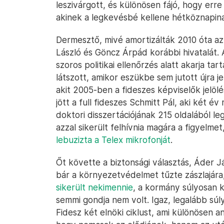
leszivárgott, és különösen fájó, hogy err
akinek a legkevésbé kellene hétköznapina
Dermesztő, mivé amortizálták 2010 óta 
László és Göncz Árpád korábbi hivatalát. A
szoros politikai ellenőrzés alatt akarja ta
látszott, amikor eszükbe sem jutott újra je
akit 2005-ben a fideszes képviselők jelöl
jött a full fideszes Schmitt Pál, aki két é
doktori disszertációjának 215 oldalából l
azzal sikerült felhívnia magára a figyelme
lebuzizta a Telex mikrofonját
.
Őt követte a biztonsági választás, Áder Já
bár a környezetvédelmet tűzte zászlajára
sikerült nekimennie
, a kormány súlyosan 
semmi gondja nem volt. Igaz, legalább súl
Fidesz két elnöki ciklust, ami különösen