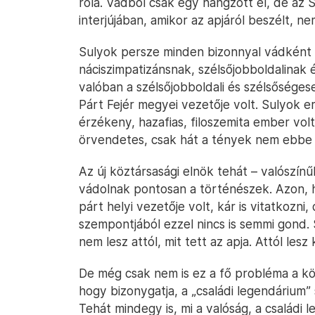
róla. Vádból csak egy hangzott el, de az S
interjújában, amikor az apjáról beszélt, n
Sulyok persze minden bizonnyal vádként é
náciszimpatizánsnak, szélsőjobboldalinak é
valóban a szélsőjobboldali és szélsőséges
Párt Fejér megyei vezetője volt. Sulyok er
érzékeny, hazafias, filoszemita ember volt”
örvendetes, csak hát a tények nem ebbe 
Az új köztársasági elnök tehát – valószínűl
vádolnak pontosan a történészek. Azon, h
párt helyi vezetője volt, kár is vitatkozn
szempontjából ezzel nincs is semmi gond
nem lesz attól, mit tett az apja. Attól lesz
De még csak nem is ez a fő probléma a köz
hogy bizonygatja, a „családi legendárium” sz
Tehát mindegy is, mi a valóság, a családi