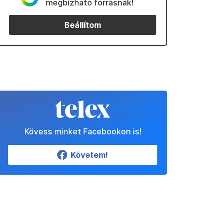
megbízható forrásnak!
Beállítom
Kövess minket Facebookon is!
Követem!