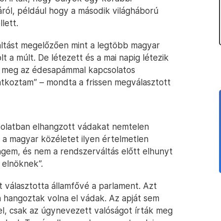
pjáról, például hogy a második világháború
llett.
ltást megelőzően mint a legtöbb magyar
t a múlt. De létezett és a mai napig létezik
te meg az édesapámmal kapcsolatos
atkoztam” – mondta a frissen megválasztott
solatban elhangzott vádakat nemtelen
i a magyar közéletet ilyen értelmetlen
ngem, és nem a rendszerváltás előtt elhunyt
 elnöknek”.
 választotta államfővé a parlament. Azt
n hangoztak volna el vádak. Az apját sem
l, csak az úgynevezett valóságot írták meg