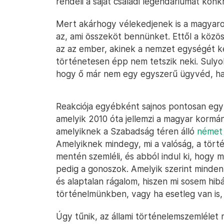
rendeli a saját családi legendáriumát konk
Mert akárhogy vélekedjenek is a magyaro
az, ami összeköt bennünket. Ettől a közö
az az ember, akinek a nemzet egységét ke
történetesen épp nem tetszik neki. Sulyo
hogy ő már nem egy egyszerű ügyvéd, ha
Reakciója egyébként sajnos pontosan egy
amelyik 2010 óta jellemzi a magyar kormán
amelyiknek a Szabadság téren álló
német 
Amelyiknek mindegy, mi a valóság, a történ
mentén szemléli, és abból indul ki, hogy m
pedig a gonoszok. Amelyik szerint minden 
és alaptalan rágalom, hiszen mi sosem hib
történelmünkben, vagy ha esetleg van is,
Úgy tűnik, az állami történelemszemlélet 