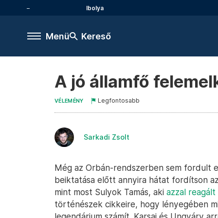
Ibolya
Menü
Kereső
A jó államfő feleme
Legfontosabb
VÉLEMÉNY
Sarkadi Zsolt
Még az Orbán-rendszerben sem fordult el
beiktatása előtt annyira hátat fordítson a
mint most Sulyok Tamás, aki
azzal reagált
történészek cikkeire, hogy lényegében min
legendárium számít. Karsai és Ungváry arr