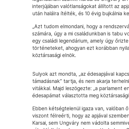
interjújában valótlanságokat állított az a
után halálra ítélték, és 10 évig bujkálnia ke
„Azt tudom elmondani, hogy a rendszervá
számára, úgy a mi családunkban is tabu vol
egy családi legendárium, amely úgy őriz
történeteket, ahogyan ezt korábban nyil
köztársasági elnök.
Sulyok azt mondta, „az édesapjával kapc
támadásnak” tartja, és nem akarja terheln
vitákkal. Majd leszögezte: „a parlament e
édesapámat választotta meg köztársasági
Ebben kétségtelenül igaza van, valóban őt
viszont félreérti, hogy az apjával szembe
Karsai, sem Ungváry nem vádolta semmive