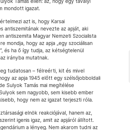
ulyok Tamás ellen: az, hogy egy tavalyi
em mondott igazat.
rtelmezi azt is, hogy Karsai
s antiszemitának nevezte az apját, aki
en antiszemita Magyar Nemzeti Szocialista
re mondja, hogy az apja „egy szociálisan
, és ha ő így tudja, az kétségtelenül
az irányba mutatnak.
eg tudatosan – félreérti, kit és mivel
ogy az apja 1945 előtt egy szélsőjobboldali
i, de Sulyok Tamás mai megítélése
. Sulyok sem nagyobb, sem kisebb ember
 kisebb, hogy nem az igazat terjeszti róla.
társasági elnök reakciójával, hanem az,
erint igenis igaz, amit az apjáról állított.
 legendárium a lényeg. Nem akarom tudni az