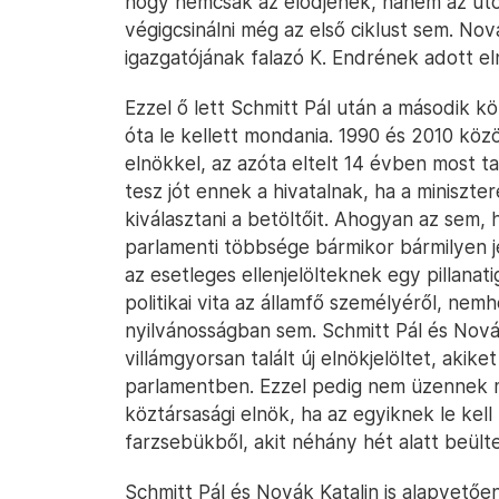
hogy nemcsak az elődjének, hanem az utó
végigcsinálni még az első ciklust sem. No
igazgatójának falazó K. Endrének adott el
Ezzel ő lett Schmitt Pál után a második kö
óta le kellett mondania. 1990 és 2010 köz
elnökkel, az azóta eltelt 14 évben most t
tesz jót ennek a hivatalnak, ha a minisztere
kiválasztani a betöltőit. Ahogyan az sem
parlamenti többsége bármikor bármilyen je
az esetleges ellenjelölteknek egy pillanati
politikai vita az államfő személyéről, ne
nyilvánosságban sem. Schmitt Pál és Nová
villámgyorsan talált új elnökjelöltet, akike
parlamentben. Ezzel pedig nem üzennek má
köztársasági elnök, ha az egyiknek le kell
farzsebükből, akit néhány hét alatt beül
Schmitt Pál és Novák Katalin is alapvető