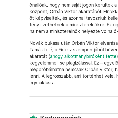
önállóak, hogy nem saját jogon kerültek a
központ, Orbán Viktor akaratából. Elnökké
őt képviselték, és azonnal távozniuk kelle
fényt vethetnek a miniszterelnökre. Ez u
ha nem a miniszterelnök helyezte volna ők
Novák bukása után Orbán Viktor elvárása
Tamás felé, a Fidesz szempontjából bőven
akaratát (
ahogy alkotmánybíróként tette
kegyelemmel, se plagizálással. Ez – egyelő
megpróbálhatna nemcsak Orbán Viktor, h
lenni. A legrosszabb, ami történhet vele, 
egy ciklusra.