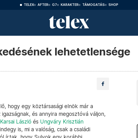
TELEX
AFTER
G7
KARAKTER
TÁMOGATÁS
SHOP
lkedésének lehetetlensége
ő, hogy egy köztársasági elnök már a
z igazságnak, és annyira megosztóvá váljon,
Karsai László
és
Ungváry Krisztián
degy is, mi a valóság, csak a családi
ól írtak, hogy Sulyok egy korábbi