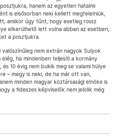
 posztjukra, hanem az egyetlen hatalmi
nt is elsősorban neki kellett megfelelniük,
tt, amikor úgy tűnt, hogy esetleg rossz
gye elkerülhető lett volna abban az esetben,
et a posztjukra.
i valószínűleg nem extrán nagyok Sulyok
 elég, ha mindenben teljesíti a kormány
), és 10 évig nem bukik meg se valami hülye
re – megy is neki, de ha már ott van,
anem minden magyar köztársasági elnöke is
hogy a fideszes képviselők nem jelölik még