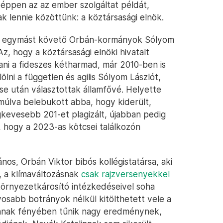
e éppen az az ember szolgáltat példát,
k lennie közöttünk: a köztársasági elnök.
az egymást követő Orbán-kormányok Sólyom
z, hogy a köztársasági elnöki hivatalt
rtani a fideszes kétharmad, már 2010-ben is
lölni a független és agilis Sólyom Lászlót,
ése után választottak államfővé. Helyette
v múlva belebukott abba, hogy kiderült,
egkevesebb 201-et plagizált, újabban pedig
t, hogy a 2023-as kötcsei találkozón
nos, Orbán Viktor bibós kollégistatársa, aki
, a klímaváltozásnak
csak rajzversenyekkel
környezetkárosító intézkedéseivel soha
yosabb botrányok nélkül kitölthetett vele a
 annak fényében tűnik nagy eredménynek,