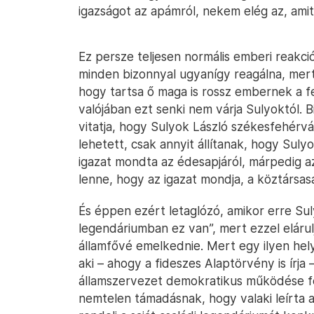
igazságot az apámról, nekem elég az, amit
Ez persze teljesen normális emberi reakc
minden bizonnyal ugyanígy reagálna, mert 
hogy tartsa ő maga is rossz embernek a fel
valójában ezt senki nem várja Sulyoktól.
vitatja, hogy Sulyok László székesfehérvár
lehetett, csak annyit állítanak, hogy Sul
igazat mondta az édesapjáról, márpedig a
lenne, hogy az igazat mondja, a köztársas
És éppen ezért letaglózó, amikor erre Sul
legendáriumban ez van”, mert ezzel elárul
államfővé emelkednie. Mert egy ilyen hel
aki – ahogy a fideszes Alaptörvény is írja
államszervezet demokratikus működése fel
nemtelen támadásnak, hogy valaki leírta 