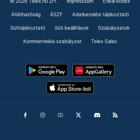
© 2026 Telex.hu Zrt.
Impresszum
Etikai kódex
Átláthatóság
ÁSZF
Adatkezelési tájékoztató
Sütitájékoztató
Süti beállítások
Szabályzatok
Kommentelési szabályzat
Telex Sales