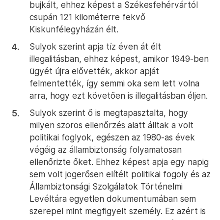
bujkált, ehhez képest a Székesfehérvártól
csupán 121 kilométerre fekvő
Kiskunfélegyházán élt.
Sulyok szerint apja tíz éven át élt
illegalitásban, ehhez képest, amikor 1949-ben
ügyét újra elővették, akkor apját
felmentették, így semmi oka sem lett volna
arra, hogy ezt követően is illegalitásban éljen.
Sulyok szerint ő is megtapasztalta, hogy
milyen szoros ellenőrzés alatt álltak a volt
politikai foglyok, egészen az 1980-as évek
végéig az állambiztonság folyamatosan
ellenőrizte őket. Ehhez képest apja egy napig
sem volt jogerősen elítélt politikai fogoly és az
Állambiztonsági Szolgálatok Történelmi
Levéltára egyetlen dokumentumában sem
szerepel mint megfigyelt személy. Ez azért is