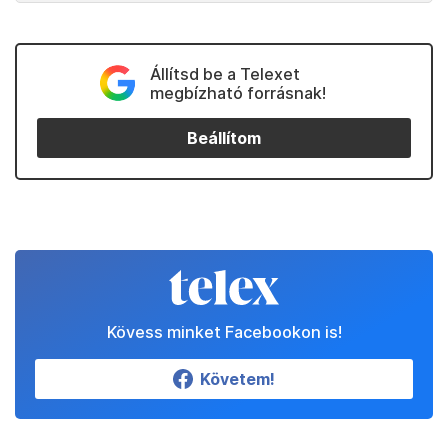
Állítsd be a Telexet
megbízható forrásnak!
Beállítom
Kövess minket Facebookon is!
Követem!