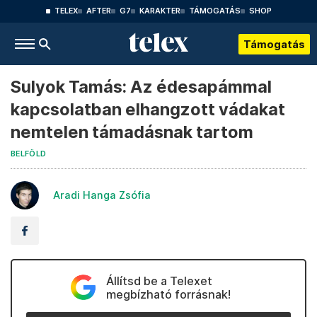
TELEX
AFTER
G7
KARAKTER
TÁMOGATÁS
SHOP
Támogatás
Sulyok Tamás: Az édesapámmal
kapcsolatban elhangzott vádakat
nemtelen támadásnak tartom
BELFÖLD
Aradi Hanga Zsófia
Állítsd be a Telexet
megbízható forrásnak!