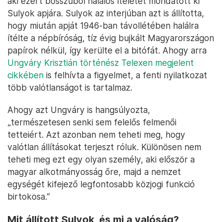
aki ezért bosszúból halálos ítéletet mondatott ki
Sulyok apjára. Sulyok az interjúban azt is állította,
hogy miután apját 1946-ban távollétében halálra
ítélte a népbíróság, tíz évig bujkált Magyarországon
papírok nélkül, így kerülte el a bitófát. Ahogy arra
Ungváry Krisztián történész Telexen megjelent
cikkében
is felhívta a figyelmet, a fenti nyilatkozat
több valótlanságot is tartalmaz.
Ahogy azt Ungváry is hangsúlyozta,
„természetesen senki sem felelős felmenői
tetteiért. Azt azonban nem teheti meg, hogy
valótlan állításokat terjeszt róluk. Különösen nem
teheti meg ezt egy olyan személy, aki először a
magyar alkotmányosság őre, majd a nemzet
egységét kifejező legfontosabb közjogi funkció
birtokosa.”
Mit állított Sulyok, és mi a valóság?