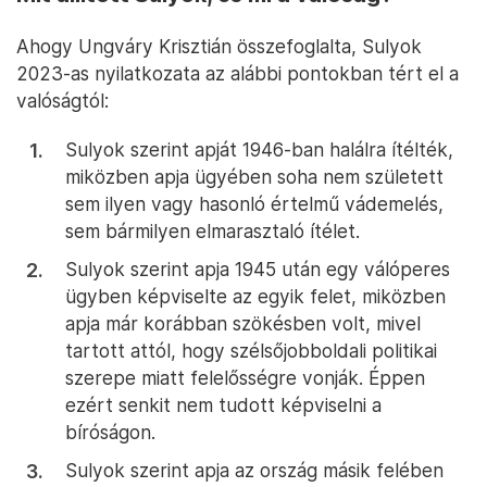
Ahogy Ungváry Krisztián összefoglalta, Sulyok
2023-as nyilatkozata az alábbi pontokban tért el a
valóságtól:
Sulyok szerint apját 1946-ban halálra ítélték,
miközben apja ügyében soha nem született
sem ilyen vagy hasonló értelmű vádemelés,
sem bármilyen elmarasztaló ítélet.
Sulyok szerint apja 1945 után egy válóperes
ügyben képviselte az egyik felet, miközben
apja már korábban szökésben volt, mivel
tartott attól, hogy szélsőjobboldali politikai
szerepe miatt felelősségre vonják. Éppen
ezért senkit nem tudott képviselni a
bíróságon.
Sulyok szerint apja az ország másik felében