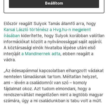
Beállítom
Először reagált Sulyok Tamás államfő arra, hogy
Karsai László történész a Hvg.hu-n megjelent
írásában
kiderítette, hogy Sulyok korábban valótlan
információkat közölt a nyilvánossággal saját apjáról.
A köztársasági elnök hivatalba lépése utáni első
interjúját
a Mandinernek adta
, ebben reagált a
vádra.
„Az édesapámmal kapcsolatban elhangzott vádakat
nemtelen támadásnak tartom. Méltatlan helyzet,
ami – lévén a családomról van szó – komoly
fájdalmat okoz. Azt tudom elmondani, hogy a
rendszerváltást megelőzően mint a legtöbb magyar
számára, úgy a mi családunkban is tabu volt a múlt.