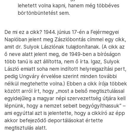
lehetett volna kapni, hanem még többéves
börtönbüntetést sem.
De mi ez a cikk? 1944. június 17-én a Fejérmegyei
Naplóban jelent meg Zászlóbontás címmel egy cikk,
amit dr. Sulyok Lászlónak tulajdonítanak. (A cikk az
ő neve alatt jelent meg, de 1949-ben a bíróságon
több tanú is azt állította, nem ő írta. Igaz, Sulyok
László emiatt soha nem indított helyreigazítási pert,
pedig Ungváry érvelése szerint minden további
nélkül megtehette volna.) Ebben a cikk írója többek
között arról írt, hogy „most a belső megtisztulással
egyidejűleg a magyar népi szervezettség útjára kell
lépnünk, hogy a nemzet sebeit begyógyíthassuk” –
ami egyúttal azt is jelentette, hogy a cikkíró az épp
akkor befejeződő deportálásokat értette
megtisztulás alatt.