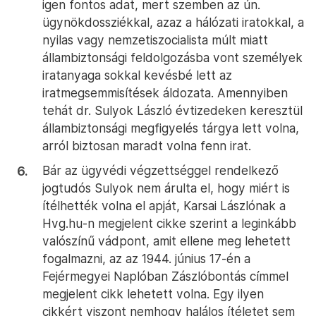
igen fontos adat, mert szemben az ún.
ügynökdossziékkal, azaz a hálózati iratokkal, a
nyilas vagy nemzetiszocialista múlt miatt
állambiztonsági feldolgozásba vont személyek
iratanyaga sokkal kevésbé lett az
iratmegsemmisítések áldozata. Amennyiben
tehát dr. Sulyok László évtizedeken keresztül
állambiztonsági megfigyelés tárgya lett volna,
arról biztosan maradt volna fenn irat.
Bár az ügyvédi végzettséggel rendelkező
jogtudós Sulyok nem árulta el, hogy miért is
ítélhették volna el apját, Karsai Lászlónak a
Hvg.hu-n megjelent cikke szerint a leginkább
valószínű vádpont, amit ellene meg lehetett
fogalmazni, az az 1944. június 17-én a
Fejérmegyei Naplóban Zászlóbontás címmel
megjelent cikk lehetett volna. Egy ilyen
cikkért viszont nemhogy halálos ítéletet sem