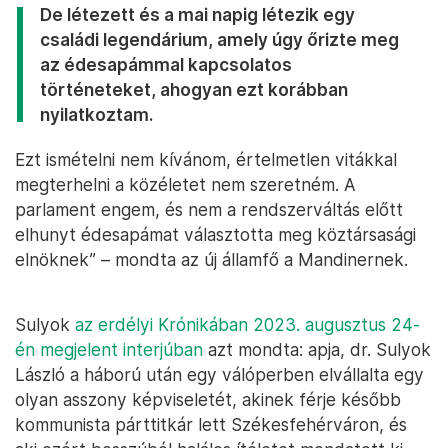
De létezett és a mai napig létezik egy
családi legendárium, amely úgy őrizte meg
az édesapámmal kapcsolatos
történeteket, ahogyan ezt korábban
nyilatkoztam.
Ezt ismételni nem kívánom, értelmetlen vitákkal
megterhelni a közéletet nem szeretném. A
parlament engem, és nem a rendszerváltás előtt
elhunyt édesapámat választotta meg köztársasági
elnöknek” – mondta az új államfő a Mandinernek.
Sulyok
az erdélyi Krónikában 2023. augusztus 24-
én megjelent interjúban
azt mondta: apja, dr. Sulyok
László a háború után egy válóperben elvállalta egy
olyan asszony képviseletét, akinek férje később
kommunista párttitkár lett Székesfehérváron, és