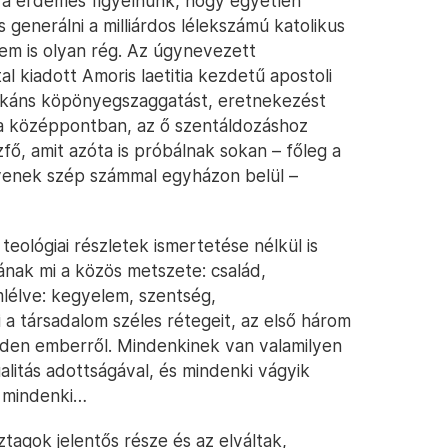
rra érdemes figyelnünk, hogy egyetlen
generálni a milliárdos lélekszámú katolikus
nem is olyan rég. Az úgynevezett
l kiadott Amoris laetitia kezdetű apostoli
rkáns köpönyegszaggatást, eretnekezést
k a középpontban, az ő szentáldozáshoz
fő, amit azóta is próbálnak sokan – főleg a
 ilyenek szép számmal egyházon belül –
teológiai részletek ismertetése nélkül is
mának mi a közös metszete: család,
emlélve: kegyelem, szentség,
a társadalom széles rétegeit, az első három
inden emberről. Mindenkinek van valamilyen
alitás adottságával, és mindenki vágyik
, mindenki…
tagok jelentős része és az elváltak,