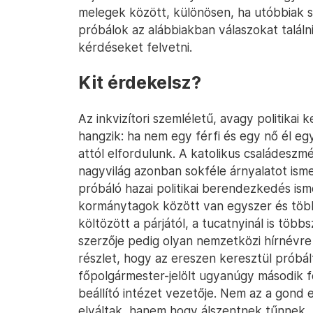
melegek között, különösen, ha utóbbiak s
próbálok az alábbiakban válaszokat találn
kérdéseket felvetni.
Kit érdekelsz?
Az inkvizítori szemléletű, avagy politikai
hangzik: ha nem egy férfi és egy nő él eg
attól elfordulunk. A katolikus családeszmé
nagyvilág azonban sokféle árnyalatot isme
próbáló hazai politikai berendezkedés isme
kormánytagok között van egyszer és többs
költözött a párjától, a tucatnyinál is töb
szerzője pedig olyan nemzetközi hírnévre
részlet, hogy az ereszen keresztül próbál
főpolgármester-jelölt ugyanúgy második 
beállító intézet vezetője. Nem az a gond
elváltak, hanem hogy álszentnek tűnnek.