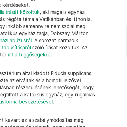
z kérdéseket.
ila írását közöltük
, aki maga is egyházi
ás régóta téma a Vatikánban és itthon is,
agy inkább semennyire nem szólal meg
atolikus egyház tagja, Dobszay Márton
yházi abúzusról
. A sorozat harmadik
 tabusításáról
szóló írását közöltük. Az
éter
írt a függőségekről
.
asztérium által kiadott Fiducia supplicans
e az elváltak és a homofil jelzővel
dásban részesülésének lehetőségét, hogy
gtiltott a katolikus egyház, egy rugalmas
dásforma bevezetésével
.
rt kavart ez a szabálymódosítás még