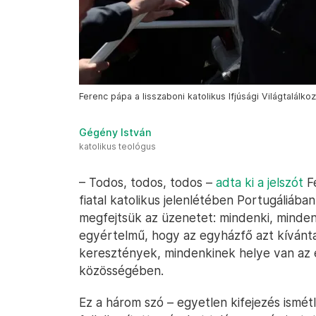
Ferenc pápa a lisszaboni katolikus Ifjúsági Világtalál
Gégény István
katolikus teológus
– Todos, todos, todos –
adta ki a jelszót
Fe
fiatal katolikus jelenlétében Portugáliáb
megfejtsük az üzenetet: mindenki, minde
egyértelmű, hogy az egyházfő azt kíván
keresztények, mindenkinek helye van az
közösségében.
Ez a három szó – egyetlen kifejezés ismét