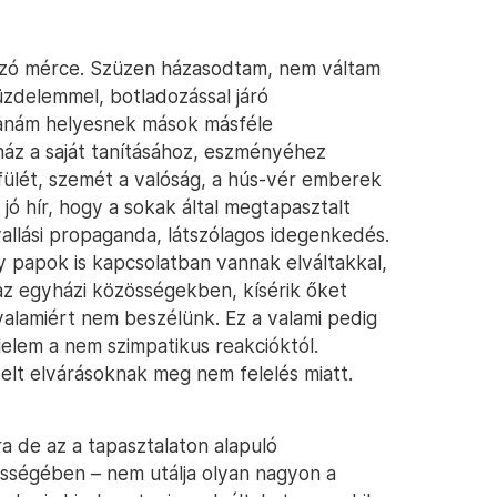
zó mérce. Szüzen házasodtam, nem váltam
üzdelemmel, botladozással járó
tanám helyesnek mások másféle
ház a saját tanításához, eszményéhez
 fülét, szemét a valóság, a hús-vér emberek
 jó hír, hogy a sokak által megtapasztalt
allási propaganda, látszólagos idegenkedés.
y papok is kapcsolatban vannak elváltakkal,
 az egyházi közösségekben, kísérik őket
valamiért nem beszélünk. Ez a valami pedig
lelem a nem szimpatikus reakcióktól.
elt elvárásoknak meg nem felelés miatt.
de az a tapasztalaton alapuló
ségében – nem utálja olyan nagyon a