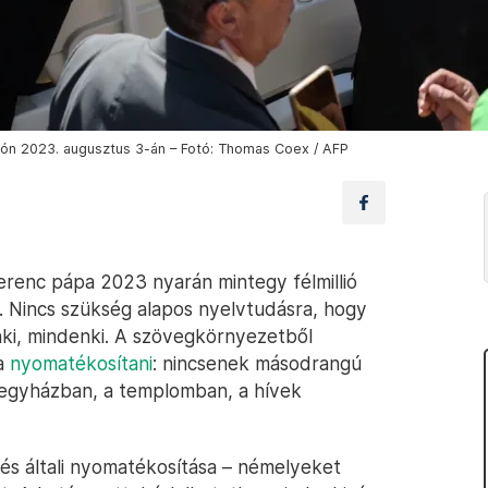
kozón 2023. augusztus 3-án – Fotó: Thomas Coex / AFP
renc pápa 2023 nyarán mintegy félmillió
an. Nincs szükség alapos nyelvtudásra, hogy
nki, mindenki. A szövegkörnyezetből
ta
nyomatékosítani
: nincsenek másodrangú
 egyházban, a templomban, a hívek
lés általi nyomatékosítása – némelyeket