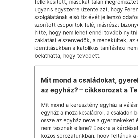
fellelkesített, másokat talán megrémiszte
ugyanis egyszerre üzente azt, hogy Fere
szolgálatának első tíz évét jellemző odaf
szorított csoportok felé, másrészt bizonyo
hitte, hogy nem lehet ennél tovább nyitni 
zaklatást elszenvedők, a menekültek, az e
identitásukban a katolikus tanításhoz nem
beláthatta, hogy tévedett.
Mit mond a családokat, gyere
az egyház? – cikksorozat a T
Mit mond a keresztény egyház a válásr
egyház a mozaikcsaládról, a családon b
össze az egyház neve a gyermekeket ér
nem tesznek ellene? Ezekre a kérdések
közös sorozatunkban, hogy feltárjuk a