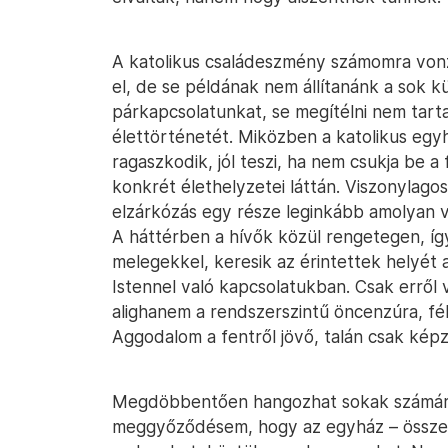
A katolikus családeszmény számomra von
el, de se példának nem állítanánk a sok k
párkapcsolatunkat, se megítélni nem tar
élettörténetét. Miközben a katolikus egy
ragaszkodik, jól teszi, ha nem csukja be a
konkrét élethelyzetei láttán. Viszonylagos
elzárkózás egy része leginkább amolyan v
A háttérben a hívők közül rengetegen, íg
melegekkel, keresik az érintettek helyét
Istennel való kapcsolatukban. Csak erről 
alighanem a rendszerszintű öncenzúra, fé
Aggodalom a fentről jövő, talán csak képz
Megdöbbentően hangozhat sokak számára 
meggyőződésem, hogy az egyház – összes