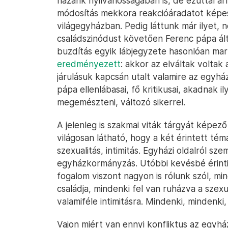
hazánk nyilvánosságában is, de ezúttal a
módosítás mekkora reakcióáradatot képes 
világegyházban. Pedig láttunk már ilyet, 
családszinódust követően Ferenc pápa álta
buzdítás egyik lábjegyzete hasonlóan ma
eredményezett
: akkor az elváltak volta
járulásuk kapcsán utalt valamire az egyház
pápa ellenlábasai, fő kritikusai, akadnak
megemészteni, változó sikerrel.
A jelenleg is szakmai viták tárgyát képező 
világosan látható, hogy a két érintett té
szexualitás, intimitás. Egyházi oldalról sz
egyházkormányzás. Utóbbi kevésbé érinti 
fogalom viszont nagyon is rólunk szól, m
családja, mindenki fel van ruházva a szexu
valamiféle intimitásra. Mindenki, mindenki
Vajon miért van ennyi konfliktus az egyház