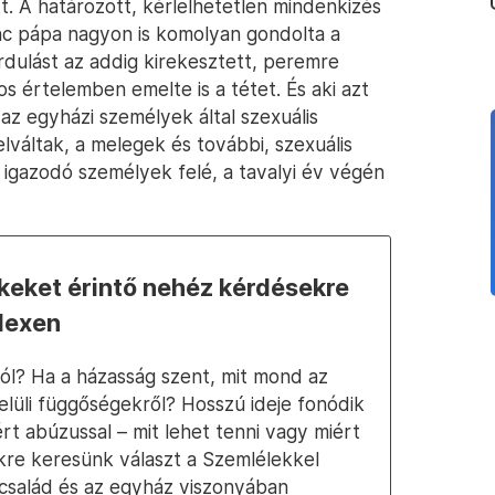
tt. A határozott, kérlelhetetlen mindenkizés
nc pápa nagyon is komolyan gondolta a
ordulást az addig kirekesztett, peremre
s értelemben emelte is a tétet. És aki azt
az egyházi személyek által szexuális
lváltak, a melegek és további, szexuális
 igazodó személyek felé, a tavalyi év végén
keket érintő nehéz kérdésekre
elexen
ól? Ha a házasság szent, mit mond az
elüli függőségekről? Hosszú ideje fonódik
t abúzussal – mit lehet tenni vagy miért
re keresünk választ a Szemlélekkel
 család és az egyház viszonyában