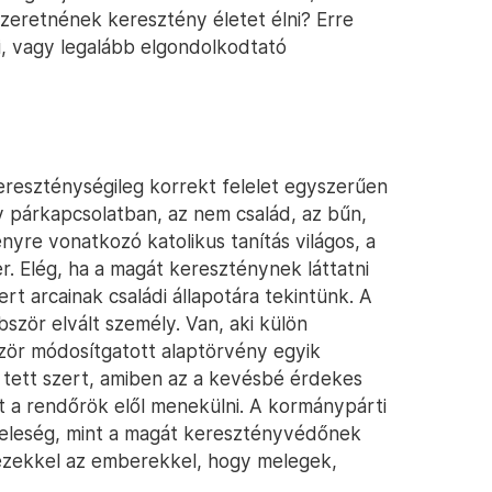
zeretnének keresztény életet élni? Erre
i, vagy legalább elgondolkodtató
 kereszténységileg korrekt felelet egyszerűen
y párkapcsolatban, az nem család, az bűn,
nyre vonatkozó katolikus tanítás világos, a
r. Elég, ha a magát kereszténynek láttatni
rt arcainak családi állapotára tekintünk. A
zör elvált személy. Van, aki külön
bször módosítgatott alaptörvény egyik
 tett szert, amiben az a kevésbé érdekes
t a rendőrök elől menekülni. A kormánypárti
feleség, mint a magát keresztényvédőnek
 ezekkel az emberekkel, hogy melegek,