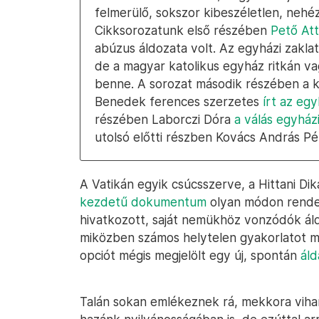
felmerülő, sokszor kibeszéletlen, nehé
Cikksorozatunk első részében
Pető Att
abúzus áldozata volt. Az egyházi zaklat
de a magyar katolikus egyház ritkán v
benne. A sorozat második részében a k
Benedek ferences szerzetes
írt az eg
részében Laborczi Dóra
a válás egyházi
utolsó előtti részben Kovács András P
A Vatikán egyik csúcsszerve, a Hittani Dik
kezdetű dokumentum
olyan módon rendezt
hivatkozott, saját nemükhöz vonzódók ál
miközben számos helytelen gyakorlatot me
opciót mégis megjelölt egy új, spontán
ál
Talán sokan emlékeznek rá, mekkora viha