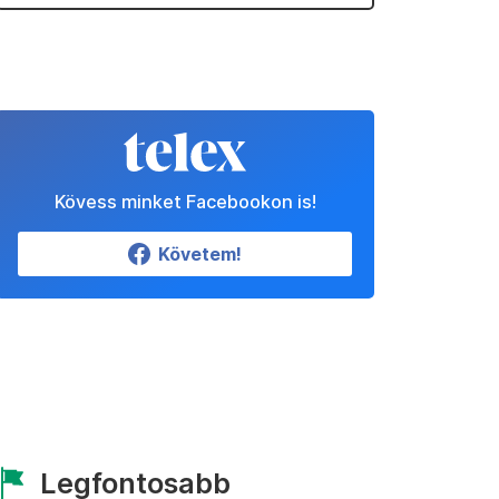
Kövess minket Facebookon is!
Követem!
Legfontosabb