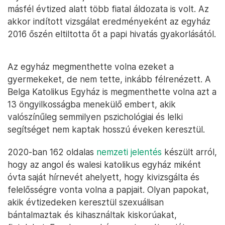
másfél évtized alatt több fiatal áldozata is volt. Az
akkor indított vizsgálat eredményeként az egyház
2016 őszén eltiltotta őt a papi hivatás gyakorlásától.
Az egyház megmenthette volna ezeket a
gyermekeket, de nem tette, inkább félrenézett. A
Belga Katolikus Egyház is megmenthette volna azt a
13 öngyilkosságba menekülő embert, akik
valószínűleg semmilyen pszichológiai és lelki
segítséget nem kaptak hosszú éveken keresztül.
2020-ban 162 oldalas
nemzeti jelentés
készült arról,
hogy az angol és walesi katolikus egyház miként
óvta saját hírnevét ahelyett, hogy kivizsgálta és
felelősségre vonta volna a papjait. Olyan papokat,
akik évtizedeken keresztül szexuálisan
bántalmaztak és kihasználtak kiskorúakat,