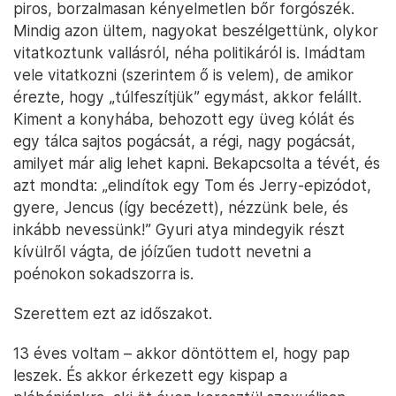
piros, borzalmasan kényelmetlen bőr forgószék.
Mindig azon ültem, nagyokat beszélgettünk, olykor
vitatkoztunk vallásról, néha politikáról is. Imádtam
vele vitatkozni (szerintem ő is velem), de amikor
érezte, hogy „túlfeszítjük” egymást, akkor felállt.
Kiment a konyhába, behozott egy üveg kólát és
egy tálca sajtos pogácsát, a régi, nagy pogácsát,
amilyet már alig lehet kapni. Bekapcsolta a tévét, és
azt mondta: „elindítok egy Tom és Jerry-epizódot,
gyere, Jencus (így becézett), nézzünk bele, és
inkább nevessünk!” Gyuri atya mindegyik részt
kívülről vágta, de jóízűen tudott nevetni a
poénokon sokadszorra is.
Szerettem ezt az időszakot.
13 éves voltam – akkor döntöttem el, hogy pap
leszek. És akkor érkezett egy kispap a