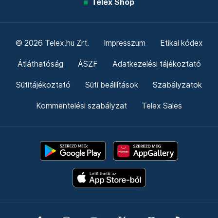
Telex Shop
© 2026 Telex.hu Zrt.
Impresszum
Etikai kódex
Átláthatóság
ÁSZF
Adatkezelési tájékoztató
Sütitájékoztató
Süti beállítások
Szabályzatok
Kommentelési szabályzat
Telex Sales