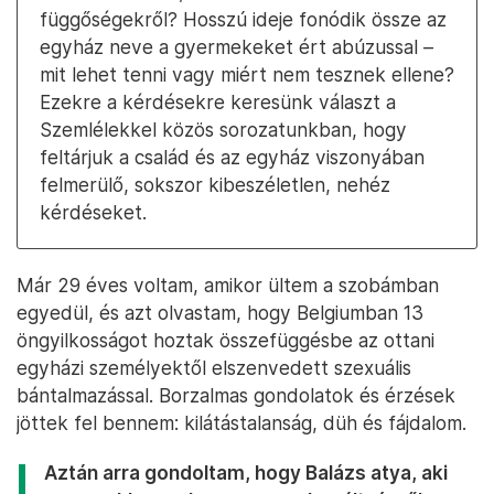
függőségekről? Hosszú ideje fonódik össze az
egyház neve a gyermekeket ért abúzussal –
mit lehet tenni vagy miért nem tesznek ellene?
Ezekre a kérdésekre keresünk választ a
Szemlélekkel közös sorozatunkban, hogy
feltárjuk a család és az egyház viszonyában
felmerülő, sokszor kibeszéletlen, nehéz
kérdéseket.
Már 29 éves voltam, amikor ültem a szobámban
egyedül, és azt olvastam, hogy Belgiumban 13
öngyilkosságot hoztak összefüggésbe az ottani
egyházi személyektől elszenvedett szexuális
bántalmazással. Borzalmas gondolatok és érzések
jöttek fel bennem: kilátástalanság, düh és fájdalom.
Aztán arra gondoltam, hogy Balázs atya, aki