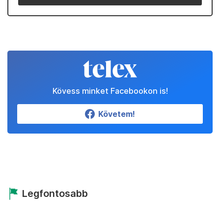
Kövess minket Facebookon is!
Követem!
Legfontosabb