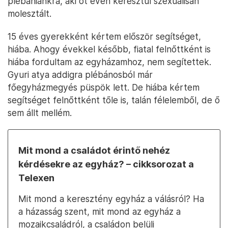
plébániánkra, aki öt éven keresztül szexuálisan
molesztált.
15 éves gyerekként kértem először segítséget,
hiába. Ahogy évekkel később, fiatal felnőttként is
hiába fordultam az egyházamhoz, nem segítettek.
Gyuri atya addigra plébánosból már
főegyházmegyés püspök lett. De hiába kértem
segítséget felnőttként tőle is, talán félelemből, de ő
sem állt mellém.
Mit mond a családot érintő nehéz
kérdésekre az egyház? – cikksorozat a
Telexen
Mit mond a keresztény egyház a válásról? Ha
a házasság szent, mit mond az egyház a
mozaikcsaládról, a családon belüli