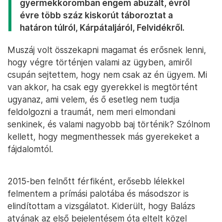
gyermekkoromban engem abuzált, évről
évre több száz kiskorút táboroztat a
határon túlról, Kárpátaljáról, Felvidékről.
Muszáj volt összekapni magamat és erősnek lenni,
hogy végre történjen valami az ügyben, amiről
csupán sejtettem, hogy nem csak az én ügyem. Mi
van akkor, ha csak egy gyerekkel is megtörtént
ugyanaz, ami velem, és ő esetleg nem tudja
feldolgozni a traumát, nem meri elmondani
senkinek, és valami nagyobb baj történik? Szólnom
kellett, hogy megmenthessek más gyerekeket a
fájdalomtól.
2015-ben felnőtt férfiként, erősebb lélekkel
felmentem a prímási palotába és másodszor is
elindítottam a vizsgálatot. Kiderült, hogy Balázs
atyának az első bejelentésem óta eltelt közel