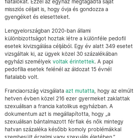
fiatalokat. Ezzel az egyház megtagadta saját
missziós céljait is, hogy óvja és gondozza a
gyengéket és elesetteket.
Lengyelországban 2020-ban állami
különbizottságot hoztak létre a különféle pedofil
esetek kivizsgálása céljából. Egy év alatt 349 esetet
vizsgáltak ki, az ügyek közel 30 százalékában
egyházi személyek
voltak érintettek
. A papi
pedofília esetek felénél az áldozat 15 évnél
fiatalabb volt.
Franciaország vizsgálata
azt mutatta
, hogy az elmúlt
hetven évben közel 216 ezer gyermeket zaklattak
szexuálisan a francia katolikus egyházban. A
dokumentum azt is megállapította, hogy „a
szexuálisan bántalmazott férfiak és nők mintegy
hatvan százaléka később komoly problémákkal
szembesült érzelmi vagy szexuális életében.”