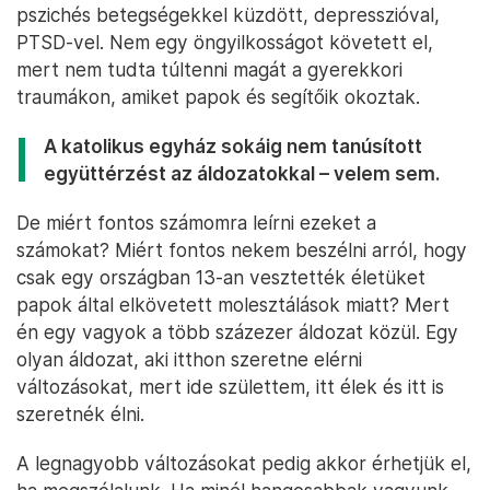
pszichés betegségekkel küzdött, depresszióval,
PTSD-vel. Nem egy öngyilkosságot követett el,
mert nem tudta túltenni magát a gyerekkori
traumákon, amiket papok és segítőik okoztak.
A katolikus egyház sokáig nem tanúsított
együttérzést az áldozatokkal – velem sem.
De miért fontos számomra leírni ezeket a
számokat? Miért fontos nekem beszélni arról, hogy
csak egy országban 13-an vesztették életüket
papok által elkövetett molesztálások miatt? Mert
én egy vagyok a több százezer áldozat közül. Egy
olyan áldozat, aki itthon szeretne elérni
változásokat, mert ide születtem, itt élek és itt is
szeretnék élni.
A legnagyobb változásokat pedig akkor érhetjük el,