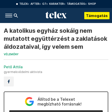
TELEX
AFTER
G7
KARAKTER
TÁMOGATÁS
SHOP
Támogatás
A katolikus egyház sokáig nem
mutatott együttérzést a zaklatások
áldozataival, így velem sem
VÉLEMÉNY
Pető Attila
gyermekvédelmi aktivista
Állítsd be a Telexet
megbízható forrásnak!