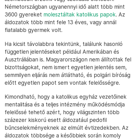
Németországban ugyanennyi idő alatt több mint
3600 gyereket
molesztáltak katolikus papok
. Az
áldozatok több mint fele 13 éves, vagy annál
fiatalabb gyermek volt.
Ha kicsit távolabbra tekintünk, találunk hasonló
független jelentéseket például Amerikában és
Ausztráliában is. Magyarországon nem állítottak fel
bizottságokat, nem ismert egyetlen jelentés sem,
semmilyen eljárás nem átlátható, és polgári bíróság
előtt egyetlen papot sem vontak felelősségre.
Kimondható, hogy a katolikus egyház vezetőinek
mentalitása és a teljes intézmény működésmódja
felelőssé tehető azért, hogy világszinten több
százezer kiskorú esett áldozatául pedofil
bűncselekményeknek az elmúlt évtizedekben. Az
áldozatok többsége a későbbiek során komoly