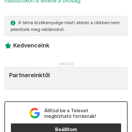
másodfokon is elítélte a bíróság
.
A téma érzékenysége miatt ebben a cikkben nem
jelenítünk meg reklámokat.
Kedvenceink
Partnereinktől
Állítsd be a Telexet
megbízható forrásnak!
Beállítom