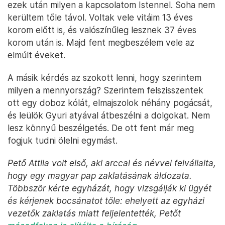
ezek után milyen a kapcsolatom Istennel. Soha nem
kerültem tőle távol. Voltak vele vitáim 13 éves
korom előtt is, és valószínűleg lesznek 37 éves
korom után is. Majd fent megbeszélem vele az
elmúlt éveket.
A másik kérdés az szokott lenni, hogy szerintem
milyen a mennyország? Szerintem felszisszentek
ott egy doboz kólát, elmajszolok néhány pogácsát,
és leülök Gyuri atyával átbeszélni a dolgokat. Nem
lesz könnyű beszélgetés. De ott fent már meg
fogjuk tudni ölelni egymást.
Pető Attila volt első, aki arccal és névvel felvállalta,
hogy egy magyar pap zaklatásának áldozata.
Többször kérte egyházát, hogy vizsgálják ki ügyét
és kérjenek bocsánatot tőle: ehelyett az egyházi
vezetők zaklatás miatt feljelentették, Petőt