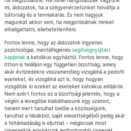
ha megszólalunk. Ha minél hangosabbak vagyunk
mi, áldozatok, ha a szégyenérzetünket felváltja a
bátorság és a tenniakarás. És nem hagyjuk
magunkat akkor sem, ha megpróbálnak minket
elhallgattatni, ellehetetleníteni.
Fontos lenne, hogy az áldozatok ingyenes
pszichológiai, mentálhigiénés
segítségnyújtást
kapjanak
a katolikus egyháztól. Fontos lenne, hogy
itthon is felálljon egy független bizottság, amely
akár évtizedekre visszamenőleg vizsgálná a pedofil
eseteket, és vizsgálná azt is, hogy hogyan
vizsgálták ki ezeket az eseteket katolikus elöljárók.
Nem azért fontos ez a bizottsági jelentés, hogy a
végén a levegőbe kiabálhassunk egy számot,
hanem mert tanulhat belőle a közösségünk,
tanulhat a hibákból, saját elesettségéből pedig akár
a feltámadásáig is eljuthat – mégiscsak most
ünnepeltük egyházunk legfontosabb ünnepét.