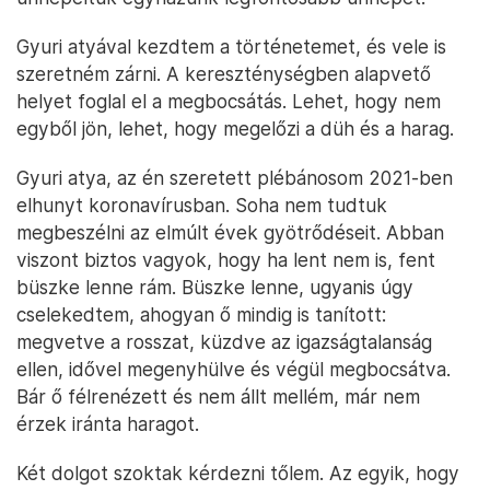
Gyuri atyával kezdtem a történetemet, és vele is
szeretném zárni. A kereszténységben alapvető
helyet foglal el a megbocsátás. Lehet, hogy nem
egyből jön, lehet, hogy megelőzi a düh és a harag.
Gyuri atya, az én szeretett plébánosom 2021-ben
elhunyt koronavírusban. Soha nem tudtuk
megbeszélni az elmúlt évek gyötrődéseit. Abban
viszont biztos vagyok, hogy ha lent nem is, fent
büszke lenne rám. Büszke lenne, ugyanis úgy
cselekedtem, ahogyan ő mindig is tanított:
megvetve a rosszat, küzdve az igazságtalanság
ellen, idővel megenyhülve és végül megbocsátva.
Bár ő félrenézett és nem állt mellém, már nem
érzek iránta haragot.
Két dolgot szoktak kérdezni tőlem. Az egyik, hogy