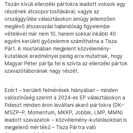
Tiszán kívüli ellenzéki pártokra leadott voksok egy
részének átcsoportosításával, vagyis az
országgyűlési választásokon amúgy jellemzően
meglévő átszavazási hajlandóság figyelembe
vételével már nem 10, hanem sokkal inkább 40
egyéni kerületi győzelemre számíthatna a Tisza
Párt. A mostanában megjelent közvélemény-
kutatások eredményei pedig arra mutatnak, hogy
Magyar Péter pártja fel is szívta az ellenzéki pártok
szavazótáborának nagy részét.
Ezért – kerületi felmérések hiányában – minden
valószínűség szerint a 2024-es EP választásokon a
Fideszt minden áron leváltani akaró pártokra (DK–
MSZP–P, Momentum, MKKP, Jobbik, LMP, MMN)
leadott szavazatok – közvélemény-kutatásokban is
megjelenő mértékű – Tisza Pártra való