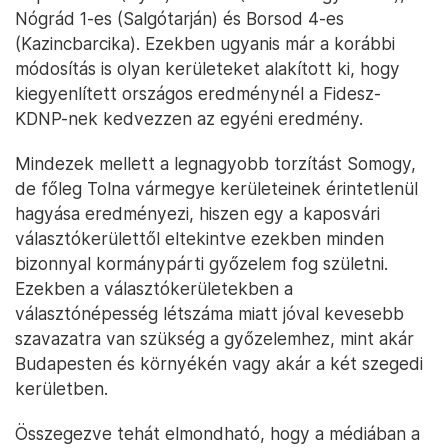
Nógrád 1-es (Salgótarján) és Borsod 4-es
(Kazincbarcika). Ezekben ugyanis már a korábbi
módosítás is olyan kerületeket alakított ki, hogy
kiegyenlített országos eredménynél a Fidesz-
KDNP-nek kedvezzen az egyéni eredmény.
Mindezek mellett a legnagyobb torzítást Somogy,
de főleg Tolna vármegye kerületeinek érintetlenül
hagyása eredményezi, hiszen egy a kaposvári
választókerülettől eltekintve ezekben minden
bizonnyal kormánypárti győzelem fog születni.
Ezekben a választókerületekben a
választónépesség létszáma miatt jóval kevesebb
szavazatra van szükség a győzelemhez, mint akár
Budapesten és környékén vagy akár a két szegedi
kerületben.
Összegezve tehát elmondható, hogy a médiában a