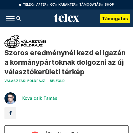
TELEX
AFTER
G7
KARAKTER
TÁMOGATÁS
SHOP
Támogatás
Szoros eredménynél kezd el igazán
a kormánypártoknak dolgozni az új
választókerületi térkép
VÁLASZTÁSI FÖLDRAJZ
BELFÖLD
Kovalcsik Tamás