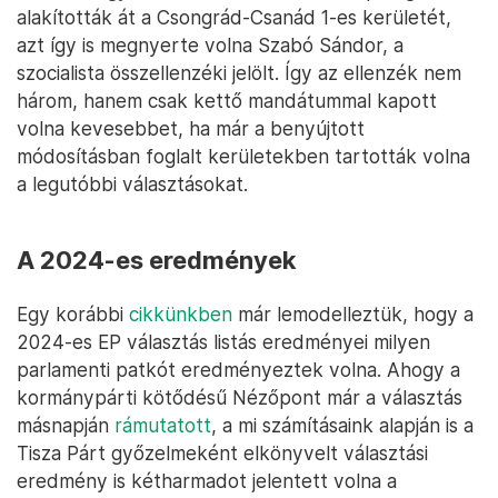
alakították át a Csongrád-Csanád 1-es kerületét,
azt így is megnyerte volna Szabó Sándor, a
szocialista összellenzéki jelölt. Így az ellenzék nem
három, hanem csak kettő mandátummal kapott
volna kevesebbet, ha már a benyújtott
módosításban foglalt kerületekben tartották volna
a legutóbbi választásokat.
A 2024-es eredmények
Egy korábbi
cikkünkben
már lemodelleztük, hogy a
2024-es EP választás listás eredményei milyen
parlamenti patkót eredményeztek volna. Ahogy a
kormánypárti kötődésű Nézőpont már a választás
másnapján
rámutatott
, a mi számításaink alapján is a
Tisza Párt győzelmeként elkönyvelt választási
eredmény is kétharmadot jelentett volna a