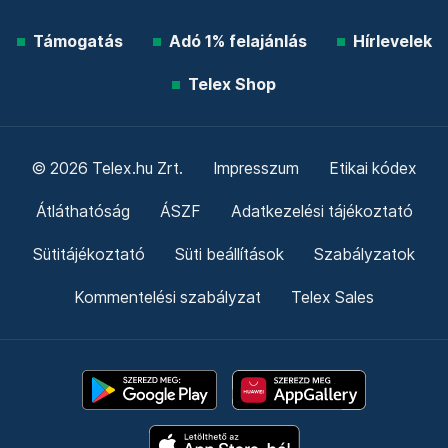
Támogatás
Adó 1% felajánlás
Hírlevelek
Telex Shop
© 2026 Telex.hu Zrt.
Impresszum
Etikai kódex
Átláthatóság
ÁSZF
Adatkezelési tájékoztató
Sütitájékoztató
Süti beállítások
Szabályzatok
Kommentelési szabályzat
Telex Sales