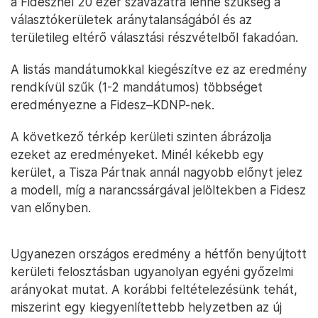
a Fidesznél 20 ezer szavazatra lenne szükség a
választókerületek aránytalanságából és az
területileg eltérő választási részvételből fakadóan.
A listás mandátumokkal kiegészítve ez az eredmény
rendkívül szűk (1-2 mandátumos) többséget
eredményezne a Fidesz–KDNP-nek.
A következő térkép kerületi szinten ábrázolja
ezeket az eredményeket. Minél kékebb egy
kerület, a Tisza Pártnak annál nagyobb előnyt jelez
a modell, míg a narancssárgával jelöltekben a Fidesz
van előnyben.
Ugyanezen országos eredmény a hétfőn benyújtott
kerületi felosztásban ugyanolyan egyéni győzelmi
arányokat mutat. A korábbi feltételezésünk tehát,
miszerint egy kiegyenlítettebb helyzetben az új