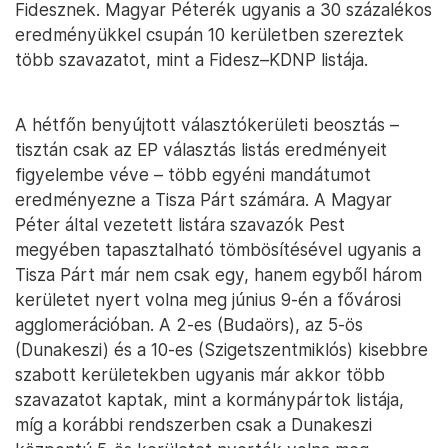
Fidesznek. Magyar Péterék ugyanis a 30 százalékos
eredményükkel csupán 10 kerületben szereztek
több szavazatot, mint a Fidesz–KDNP listája.
A hétfőn benyújtott választókerületi beosztás –
tisztán csak az EP választás listás eredményeit
figyelembe véve – több egyéni mandátumot
eredményezne a Tisza Párt számára. A Magyar
Péter által vezetett listára szavazók Pest
megyében tapasztalható tömbösítésével ugyanis a
Tisza Párt már nem csak egy, hanem egyből három
kerületet nyert volna meg június 9-én a fővárosi
agglomerációban. A 2-es (Budaörs), az 5-ös
(Dunakeszi) és a 10-es (Szigetszentmiklós) kisebbre
szabott kerületekben ugyanis már akkor több
szavazatot kaptak, mint a kormánypártok listája,
míg a korábbi rendszerben csak a Dunakeszi