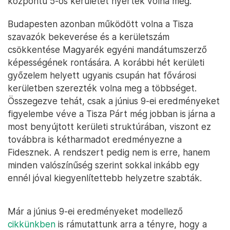
központú 5-ös kerületet nyerték volna meg.
Budapesten azonban működött volna a Tisza
szavazók bekeverése és a kerületszám
csökkentése Magyarék egyéni mandátumszerző
képességének rontására. A korábbi hét kerületi
győzelem helyett ugyanis csupán hat fővárosi
kerületben szerezték volna meg a többséget.
Összegezve tehát, csak a június 9-ei eredményeket
figyelembe véve a Tisza Párt még jobban is járna a
most benyújtott kerületi struktúrában, viszont ez
továbbra is kétharmadot eredményezne a
Fidesznek. A rendszert pedig nem is erre, hanem
minden valószínűség szerint sokkal inkább egy
ennél jóval kiegyenlítettebb helyzetre szabták.
Már a június 9-ei eredményeket modellező
cikkünkben
is rámutattunk arra a tényre, hogy a