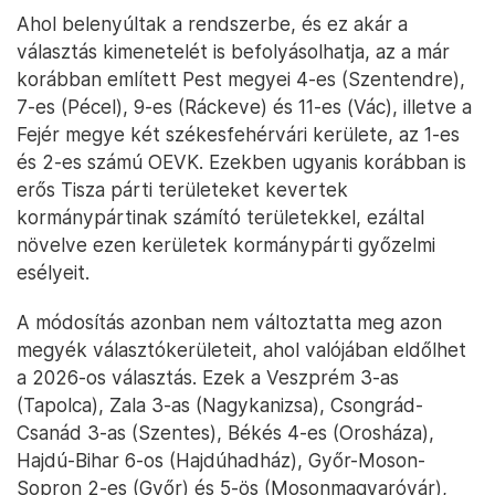
Ahol belenyúltak a rendszerbe, és ez akár a
választás kimenetelét is befolyásolhatja, az a már
korábban említett Pest megyei 4-es (Szentendre),
7-es (Pécel), 9-es (Ráckeve) és 11-es (Vác), illetve a
Fejér megye két székesfehérvári kerülete, az 1-es
és 2-es számú OEVK. Ezekben ugyanis korábban is
erős Tisza párti területeket kevertek
kormánypártinak számító területekkel, ezáltal
növelve ezen kerületek kormánypárti győzelmi
esélyeit.
A módosítás azonban nem változtatta meg azon
megyék választókerületeit, ahol valójában eldőlhet
a 2026-os választás. Ezek a Veszprém 3-as
(Tapolca), Zala 3-as (Nagykanizsa), Csongrád-
Csanád 3-as (Szentes), Békés 4-es (Orosháza),
Hajdú-Bihar 6-os (Hajdúhadház), Győr-Moson-
Sopron 2-es (Győr) és 5-ös (Mosonmagyaróvár),