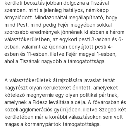
kerületi beosztás jobban dolgozna a Tiszával
szemben, mint a jelenleg hatályos, némiképp
árnyalódott. Mindazonáltal megállapítható, hogy
mind Pest, mind pedig Fejér megyében sokkal
szorosabb eredmények jönnének ki abban a három
választókerületben, az egykori pesti 3-asban és 6-
osban, valamint az újonnan benyújtott pesti 4-
esben és 11-esben, illetve Fejér megyei 1-esben,
ahol a Tiszának nagyobb a támogatottsága.
A választókerületek átrajzolására javaslat tehát
nagyrészt olyan kerületeket érintett, amelyeket
kötelező megnyernie egy olyan politikai pártnak,
amelynek a Fidesz leváltása a célja. A fővárosban és
közeli agglomerációs gyűrűjében, illetve Szeged két
kerületében már a korábbi választásokon sem volt
magas a kormánypártok támogatottsága.