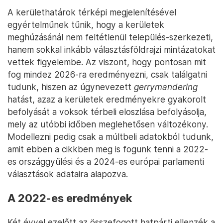
A kerülethatárok térképi megjelenítésével
egyértelműnek tűnik, hogy a kerületek
meghúzásánál nem feltétlenül település-szerkezeti,
hanem sokkal inkább választásföldrajzi mintázatokat
vettek figyelembe. Az viszont, hogy pontosan mit
fog mindez 2026-ra eredményezni, csak találgatni
tudunk, hiszen az úgynevezett
gerrymandering
hatást, azaz a kerületek eredményekre gyakorolt
befolyását a voksok térbeli eloszlása befolyásolja,
mely az utóbbi időben meglehetősen változékony.
Modellezni pedig csak a múltbeli adatokból tudunk,
amit ebben a cikkben meg is fogunk tenni a 2022-
es országgyűlési és a 2024-es európai parlamenti
választások adataira alapozva.
A 2022-es eredmények
Két évvel ezelőtt az összefogott hatpárti ellenzék a