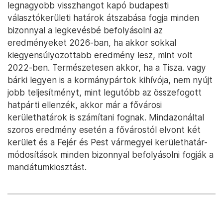
legnagyobb visszhangot kapó budapesti
választókerületi határok átszabása fogja minden
bizonnyal a legkevésbé befolyásolni az
eredményeket 2026-ban, ha akkor sokkal
kiegyensúlyozottabb eredmény lesz, mint volt
2022-ben. Természetesen akkor, ha a Tisza. vagy
bárki legyen is a kormánypártok kihívója, nem nyújt
jobb teljesítményt, mint legutóbb az összefogott
hatpárti ellenzék, akkor már a fővárosi
kerülethatárok is számítani fognak. Mindazonáltal
szoros eredmény esetén a fővárostól elvont két
kerület és a Fejér és Pest vármegyei kerülethatár-
módosítások minden bizonnyal befolyásolni fogják a
mandátumkiosztást.