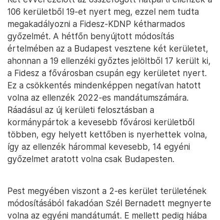
106 kerületből 19-et nyert meg, ezzel nem tudta
megakadályozni a Fidesz-KDNP kétharmados
győzelmét. A hétfőn benyújtott módosítás
értelmében az a Budapest vesztene két kerületet,
ahonnan a 19 ellenzéki győztes jelöltből 17 került ki,
a Fidesz a fővárosban csupán egy kerületet nyert.
Ez a csökkentés mindenképpen negatívan hatott
volna az ellenzék 2022-es mandátumszámára.
Ráadásul az új kerületi felosztásban a
kormánypártok a kevesebb fővárosi kerületből
többen, egy helyett kettőben is nyerhettek volna,
így az ellenzék hárommal kevesebb, 14 egyéni
győzelmet aratott volna csak Budapesten.
Pest megyében viszont a 2-es kerület területének
módosításából fakadóan Szél Bernadett megnyerte
volna az egyéni mandátumát. E mellett pedig hiába