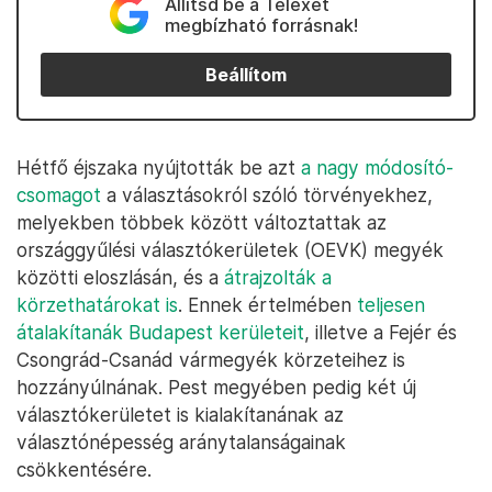
Állítsd be a Telexet
megbízható forrásnak!
Beállítom
Hétfő éjszaka nyújtották be azt
a nagy módosító-
csomagot
a választásokról szóló törvényekhez,
melyekben többek között változtattak az
országgyűlési választókerületek (OEVK) megyék
közötti eloszlásán, és a
átrajzolták a
körzethatárokat is
. Ennek értelmében
teljesen
átalakítanák Budapest kerületeit
, illetve a Fejér és
Csongrád-Csanád vármegyék körzeteihez is
hozzányúlnának. Pest megyében pedig két új
választókerületet is kialakítanának az
választónépesség aránytalanságainak
csökkentésére.