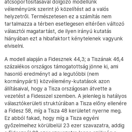
átcsoportosításával dolgozó modellünk
véleményünk szerint jó közelítést ad a valós
helyzetről. Természetesen ez a számítás nem
tartalmazza a térben esetlegesen eltérően változó
választói magatartást, de ilyen irányú kutatás
hiányában ezt a hibafaktort kénytelenek vagyunk
elviselni.
A modell alapján a Fidesznek 44,3; a Tiszának 46,4
százalékos országos támogatottság jönne ki, ami
hasonló eredményt ad a legutóbbi (nem
kormánypárti) közvélemény-kutatások azon
állításaival, hogy a Tisza országosan átvette a
vezetést a Fidesszel szemben. A jelenleg is hatályos
választókerületi struktúrában a Tisza előny ellenére
a Fidesz 58, míg a Tisza 48 kerületet nyerne meg.
Ez abból fakad, hogy míg a Tisza egyéni
győzelmeihez körülbelül 23 ezer szavazatra, addig