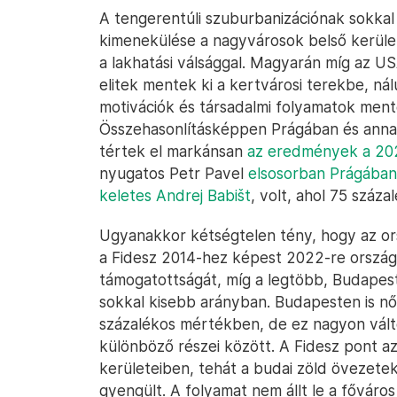
A tengerentúli szuburbanizációnak sokkal
kimenekülése a nagyvárosok belső kerüle
a lakhatási válsággal. Magyarán míg az U
elitek mentek ki a kertvárosi terekbe, n
motivációk és társadalmi folyamatok men
Összehasonlításképpen Prágában és anna
tértek el markánsan
az eredmények a 202
nyugatos Petr Pavel
elsosorban Prágába
keletes Andrej Babišt
, volt, ahol 75 száz
Ugyanakkor kétségtelen tény, hogy az or
a Fidesz 2014-hez képest 2022-re ország
támogatottságát, míg a legtöbb, Budapest
sokkal kisebb arányban. Budapesten is nő
százalékos mértékben, de ez nagyon vál
különböző részei között. A Fidesz pont az
kerületeiben, tehát a budai zöld övezetek vá
gyengült. A folyamat nem állt le a főváros 