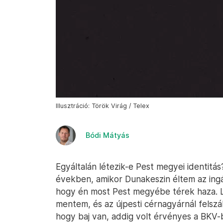
Illusztráció: Török Virág / Telex
Bódi Mátyás
Egyáltalán létezik-e Pest megyei identit
években, amikor Dunakeszin éltem az ingá
hogy én most Pest megyébe térek haza. Le
mentem, és az újpesti cérnagyárnál felszá
hogy baj van, addig volt érvényes a BKV-