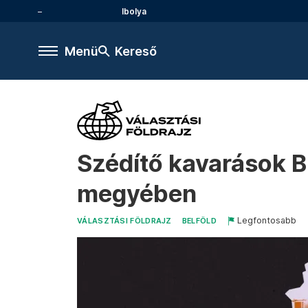
Ibolya
Menü
Kereső
Szédítő kavarások 
megyében
Legfontosabb
VÁLASZTÁSI FÖLDRAJZ
BELFÖLD