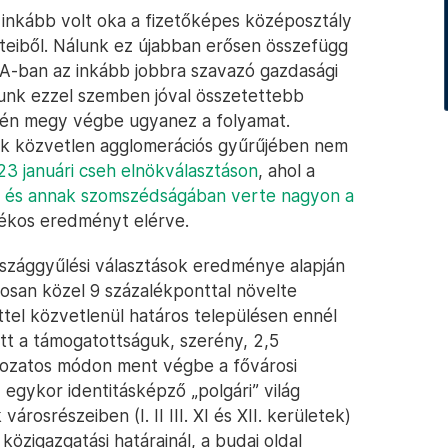
 inkább volt oka a fizetőképes középosztály
teiből. Nálunk ez újabban erősen összefügg
SA-ban az inkább jobbra szavazó gazdasági
álunk ezzel szemben jóval összetettebb
tén megy végbe ugyanez a folyamat.
k közvetlen agglomerációs gyűrűjében nem
3 januári cseh elnökválasztáson
, ahol a
n és annak szomszédságában verte nagyon a
alékos eredményt elérve.
szággyűlési választások eredménye alapján
osan közel 9 százalékponttal növelte
tel közvetlenül határos településen ennél
tt a támogatottságuk, szerény, 2,5
tozatos módon ment végbe a fővárosi
 egykor identitásképző „polgári” világ
rosrészeiben (I. II III. XI és XII. kerületek)
közigazgatási határainál, a budai oldal