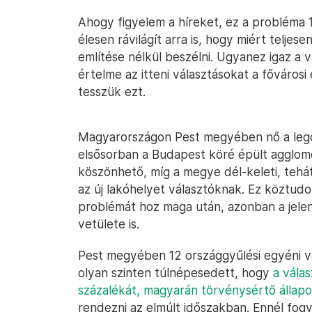
Ahogy figyelem a híreket, ez a probléma 18
élesen rávilágít arra is, hogy miért telje
említése nélkül beszélni. Ugyanez igaz a 
értelme az itteni választásokat a főváros
tesszük ezt.
Magyarországon Pest megyében nő a leg
elsősorban a Budapest köré épült agglom
köszönhető, míg a megye dél-keleti, tehá
az új lakóhelyet választóknak. Ez köztudo
problémát hoz maga után, azonban a jelen
vetülete is.
Pest megyében 12 országgyűlési egyéni vá
olyan szinten túlnépesedett, hogy
a vála
százalékát, magyarán törvénysértő állapot
rendezni az elmúlt időszakban. Ennél fo