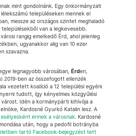
nnak mint gondolnánk. Egy önkormányzati
b lélekszámú településeken mennek el
an, messze az országos szintet meghaladó
 településekből van a legkevesebb.
városi rangig emelkedő Érd, ahol jelenleg
zékben, ugyanakkor alig van 10 ezer
en szavazna.
megye legnagyobb városában,
Érd
en,
aki 2019-ben az összefogott ellenzék
a vezetett koalíció a 12 települési egyéni
nyerni tudott, így kényelmes közgyűlési
várost. Idén a kormánypárti kihívója a
lnöke, Kardosné Gyurkó Katalin lesz. A
ki esélyesként ennek a városnak
. Kardosné
lemondása után, hogy a pedofil botrányba
teletben tartó Facebook-bejegyzést tett