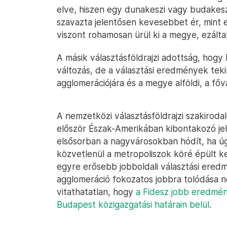
elve, hiszen egy dunakeszi vagy budakeszi
szavazta jelentősen kevesebbet ér, mint e
viszont rohamosan ürül ki a megye, ezáltal
A másik választásföldrajzi adottság, hog
változás, de a választási eredmények teki
agglomerációjára és a megye alföldi, a főv
A nemzetközi választásföldrajzi szakiroda
először Észak-Amerikában kibontakozó jel
elsősorban a nagyvárosokban hódít, ha úgy
közvetlenül a metropoliszok köré épült k
egyre erősebb jobboldali választási ered
agglomeráció fokozatos jobbra tolódása n
vitathatatlan, hogy
a Fidesz jobb eredmén
Budapest közigazgatási határain belül
.