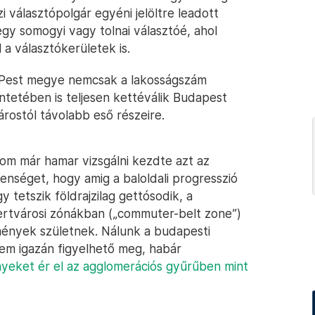
 választópolgár egyéni jelöltre leadott
gy somogyi vagy tolnai választóé, ahol
 a választókerületek is.
y Pest megye nemcsak a lakosságszám
ntetében is teljesen kettéválik Budapest
árostól távolabb eső részeire.
lom már hamar vizsgálni kezdte azt az
enséget, hogy amig a baloldali progresszió
 tetszik földrajzilag gettósodik, a
ertvárosi zónákban („commuter-belt zone”)
mények születnek. Nálunk a budapesti
em igazán figyelhető meg, habár
yeket ér el az agglomerációs gyűrűben mint