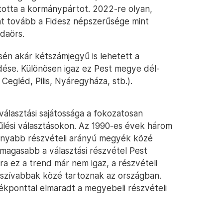
ntotta a kormánypártot. 2022-re olyan,
t tovább a Fidesz népszerűsége mint
daörs.
én akár kétszámjegyű is lehetett a
se. Különösen igaz ez Pest megye dél-
 Cegléd, Pilis, Nyáregyháza, stb.).
álasztási sajátossága a fokozatosan
yűlési választásokon. Az 1990-es évek három
sonyabb részvételi arányú megyék közé
gmagasabb a választási részvétel Pest
 ez a trend már nem igaz, a részvételi
asszívabbak közé tartoznak az országban.
ékponttal elmaradt a megyebeli részvételi