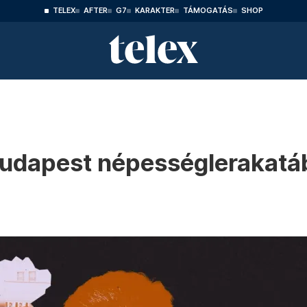
TELEX
AFTER
G7
KARAKTER
TÁMOGATÁS
SHOP
Budapest népességlerakatá