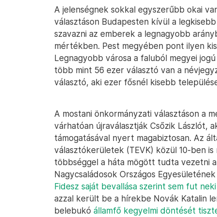
A jelenségnek sokkal egyszerűbb okai va
választáson Budapesten kívül a legkiseb
szavazni az emberek a legnagyobb arányb
mértékben. Pest megyében pont ilyen kis
Legnagyobb városa a faluból megyei jogú 
több mint 56 ezer választó van a névjegy
választó, aki ezer fősnél kisebb település
A mostani önkormányzati választáson a 
várhatóan újraválasztják Csőzik Lászlót, 
támogatásával nyert magabiztosan. Az által
választókerületek (TEVK) közül 10-ben is 
többséggel a háta mögött tudta vezetni a 
Nagycsaládosok Országos Egyesületének e
Fidesz saját bevallása szerint sem fut ne
azzal került be a hírekbe Novák Katalin 
belebukó
államfő kegyelmi döntését tisz