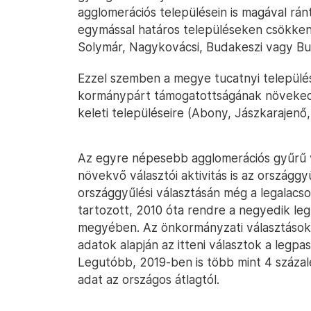
agglomerációs településein is magával rá
egymással határos településeken csökken
Solymár, Nagykovácsi, Budakeszi vagy Bu
Ezzel szemben a megye tucatnyi település
kormánypárt támogatottságának növekedé
keleti településeire (Abony, Jászkarajenő,
Az egyre népesebb agglomerációs gyűrű v
növekvő választói aktivitás is az országg
országgyűlési választásán még a legalac
tartozott, 2010 óta rendre a negyedik le
megyében. Az önkormányzati választásokra
adatok alapján az itteni választok a legp
Legutóbb, 2019-ben is több mint 4 százal
adat az országos átlagtól.