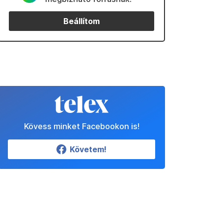
Beállítom
Kövess minket Facebookon is!
Követem!