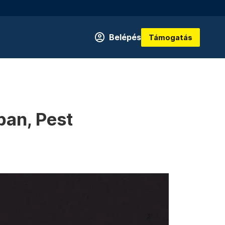
Belépés
Támogatás
ban, Pest