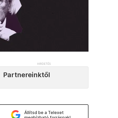
Partnereinktől
Állítsd be a Telexet
megbízható forrásnak!