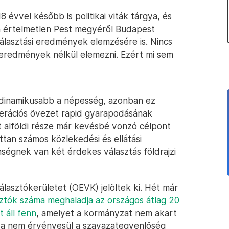
 évvel később is politikai viták tárgya, és
sen értelmetlen Pest megyéről Budapest
választási eredmények elemzésére is. Nincs
i eredmények nélkül elemezni. Ezért mi sem
dinamikusabb a népesség, azonban ez
erációs övezet rapid gyarapodásának
t alföldi része már kevésbé vonzó célpont
ttan számos közlekedési és ellátási
ségnek van két érdekes választás földrajzi
lasztókerületet (OEVK) jelöltek ki. Hét már
sztók száma meghaladja az országos átlag 20
 áll fenn
, amelyet a kormányzat nem akart
gva nem érvényesül a szavazategyenlőség