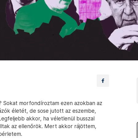
ás? Sokat morfondíroztam ezen azokban az
zók életét, de sose jutott az eszembe,
gfeljebb akkor, ha véletlenül busszal
lltak az ellenőrök. Mert akkor rájöttem,
bérletem.