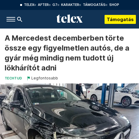
TELEX
AFTER
G7
KARAKTER
TÁMOGATÁS
SHOP
Támogatás
A Mercedest decemberben törte
össze egy figyelmetlen autós, de a
gyár még mindig nem tudott új
lökhárítót adni
Legfontosabb
TECHTUD