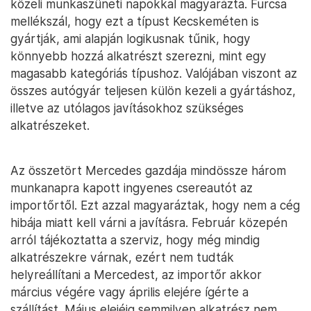
közeli munkaszüneti napokkal magyarázta. Furcsa
mellékszál, hogy ezt a típust Kecskeméten is
gyártják, ami alapján logikusnak tűnik, hogy
könnyebb hozzá alkatrészt szerezni, mint egy
magasabb kategóriás típushoz. Valójában viszont az
összes autógyár teljesen külön kezeli a gyártáshoz,
illetve az utólagos javításokhoz szükséges
alkatrészeket.
Az összetört Mercedes gazdája mindössze három
munkanapra kapott ingyenes csereautót az
importőrtől. Ezt azzal magyaráztak, hogy nem a cég
hibája miatt kell várni a javításra. Február közepén
arról tájékoztatta a szerviz, hogy még mindig
alkatrészekre várnak, ezért nem tudták
helyreállítani a Mercedest, az importőr akkor
március végére vagy április elejére ígérte a
szállítást. Május elejéig semmilyen alkatrész nem