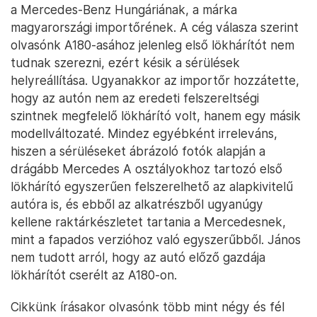
a Mercedes-Benz Hungáriának, a márka
magyarországi importőrének. A cég válasza szerint
olvasónk A180-asához jelenleg első lökhárítót nem
tudnak szerezni, ezért késik a sérülések
helyreállítása. Ugyanakkor az importőr hozzátette,
hogy az autón nem az eredeti felszereltségi
szintnek megfelelő lökhárító volt, hanem egy másik
modellváltozaté. Mindez egyébként irreleváns,
hiszen a sérüléseket ábrázoló fotók alapján a
drágább Mercedes A osztályokhoz tartozó első
lökhárító egyszerűen felszerelhető az alapkivitelű
autóra is, és ebből az alkatrészből ugyanúgy
kellene raktárkészletet tartania a Mercedesnek,
mint a fapados verzióhoz való egyszerűbből. János
nem tudott arról, hogy az autó előző gazdája
lökhárítót cserélt az A180-on.
Cikkünk írásakor olvasónk több mint négy és fél