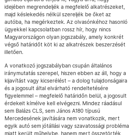
idejében megrendeljék a megfelelő alkatrészeket,
majd késlekedés nélkül szereljék be őket az
autóba, ha megérkeztek. Az olvasónkéhoz hasonló
ügyekkel kapcsolatban rossz hír, hogy nincs
Magyarországon olyan jogszabály, amely konkrét
végső határidőt köt ki az alkatrészek beszerzését
illetően.
A vonatkozó jogszabályban csupán általános
iránymutatás szerepel, hiszen ebben az áll, hogy a
kijavítást vagy kicserélést – a dolog tulajdonságaira
és a jogosult által elvárható rendeltetésére
figyelemmel – megfelelő határidőn belül, a jogosult
érdekeit kímélve kell elvégezni. Mindez ráadásul
sem Balázs CLS, sem János A180 típusú
Mercedesének javítására nem vonatkozik, mert
egyik autó sem jótállási vagy szavatossági probléma
miatt került műhelybe, hanem mert összetörték