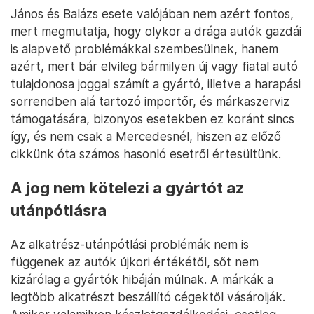
János és Balázs esete valójában nem azért fontos,
mert megmutatja, hogy olykor a drága autók gazdái
is alapvető problémákkal szembesülnek, hanem
azért, mert bár elvileg bármilyen új vagy fiatal autó
tulajdonosa joggal számít a gyártó, illetve a harapási
sorrendben alá tartozó importőr, és márkaszerviz
támogatására, bizonyos esetekben ez koránt sincs
így, és nem csak a Mercedesnél, hiszen az előző
cikkünk óta számos hasonló esetről értesültünk.
A jog nem kötelezi a gyártót az
utánpótlásra
Az alkatrész-utánpótlási problémák nem is
függenek az autók újkori értékétől, sőt nem
kizárólag a gyártók hibáján múlnak. A márkák a
legtöbb alkatrészt beszállító cégektől vásárolják.