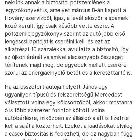
nekünk annak a biztosítói pótszemlének a
jegyzőkönyvét is, amelyet március 8-án kapott a
Hovány szervizből, igaz, a levél először a spamek
közé került, így csak később vette észre. A
pótszemlejegyzőkönyv szerint az autó jobb első
lengéscsillapítóját is cserélni kell, és ezt az
alkatrészt 10 százalékkal avultatta a biztosító, így
az újkori áránál valamivel alacsonyabb összeget
térítenek majd meg, de egyebek mellett cserére
szorul az energiaelnyelő betét és a kereszttartó is.
Ha az összetört autója helyett János egy
ugyanilyen típusú és felszereltségű Mercedest
választott volna egy kölcsönzőből, akkor mostanra
ő is több százezer forintot költött volna
autóbérlésre, miközben az állásidő alatt is fizetnie
kell a sajátja közterheit. Ezeket a kiadásokat elvileg
a casco biztosítás is fedezheti, de ez nagyban függ