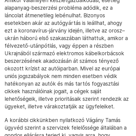
Amikor valamilyen készletgazdálkodási, esetleg
alapanyag-beszerzési probléma adódik, ez a
láncolat átmenetileg lebénulhat. Bizonyos
esetekben akár az autógyártás is leállhat, ahogy
ezt a koronavírus-járvány idején, illetve az orosz–
ukrán háború első szakaszában láthattuk, amikor a
félvezető-utánpótlás, vagy éppen a részben
Ukrajnából származó elektromos kábelkorbácsok
beszerzésének akadozásán át számos tényező
okozott krízist az autóiparban. Mivel az európai
uniós jogszabályok nem minden esetben védik
hatékonyan az autók és más tartós fogyasztási
cikkek használóinak jogait, a cégek saját
lehetőségeik, illetve prioritásaik szerint rendezik az
ügyeket, illetve várakoztatják az ügyfeleiket.
A korábbi cikkünkben nyilatkozó Vágány Tamás
ügyvéd szerint a szervizek felelőssége általában a
gondos eljárásra terjed ki, vagyis arra, hogy