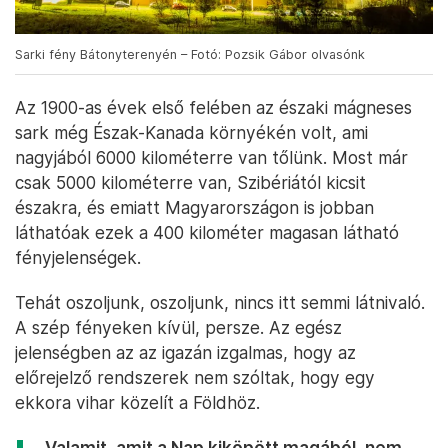
Sarki fény Bátonyterenyén – Fotó: Pozsik Gábor olvasónk
Az 1900-as évek első felében az északi mágneses
sark még Észak-Kanada környékén volt, ami
nagyjából 6000 kilométerre van tőlünk. Most már
csak 5000 kilométerre van, Szibériától kicsit
északra, és emiatt Magyarországon is jobban
láthatóak ezek a 400 kilométer magasan látható
fényjelenségek.
Tehát oszoljunk, oszoljunk, nincs itt semmi látnivaló.
A szép fényeken kívül, persze. Az egész
jelenségben az az igazán izgalmas, hogy az
előrejelző rendszerek nem szóltak, hogy egy
ekkora vihar közelít a Földhöz.
„Valamit, amit a Nap kiköpött magából, nem