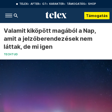
TELEX
AFTER
G7
KARAKTER
TÁMOGATÁS
SHOP
Támogatás
Valamit kiköpött magából a Nap,
amit a jelzőberendezések nem
láttak, de mi igen
TECHTUD