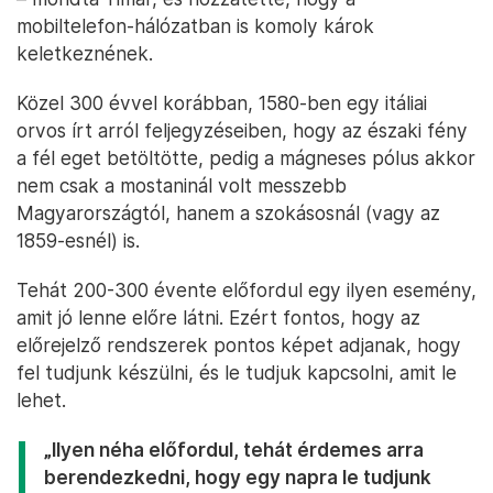
mobiltelefon-hálózatban is komoly károk
keletkeznének.
Közel 300 évvel korábban, 1580-ben egy itáliai
orvos írt arról feljegyzéseiben, hogy az északi fény
a fél eget betöltötte, pedig a mágneses pólus akkor
nem csak a mostaninál volt messzebb
Magyarországtól, hanem a szokásosnál (vagy az
1859-esnél) is.
Tehát 200-300 évente előfordul egy ilyen esemény,
amit jó lenne előre látni. Ezért fontos, hogy az
előrejelző rendszerek pontos képet adjanak, hogy
fel tudjunk készülni, és le tudjuk kapcsolni, amit le
lehet.
„Ilyen néha előfordul, tehát érdemes arra
berendezkedni, hogy egy napra le tudjunk