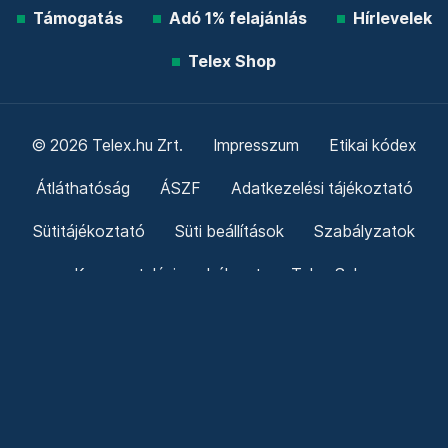
Támogatás
Adó 1% felajánlás
Hírlevelek
Telex Shop
© 2026 Telex.hu Zrt.
Impresszum
Etikai kódex
Átláthatóság
ÁSZF
Adatkezelési tájékoztató
Sütitájékoztató
Süti beállítások
Szabályzatok
Kommentelési szabályzat
Telex Sales