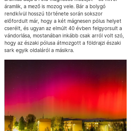
áramlik, a mező is mozog vele. Bár a bolygó
rendkívül hosszú története során sokszor
előfordult már, hogy a két mágnesen pólus helyet
cserélt, és ugyan az elmúlt 40 évben felgyorsult a
vándorlása, mostanában inkább csak arról volt szó,
hogy az északi pólusa átmozgott a földrajzi északi
sark egyik oldaláról a másikra.