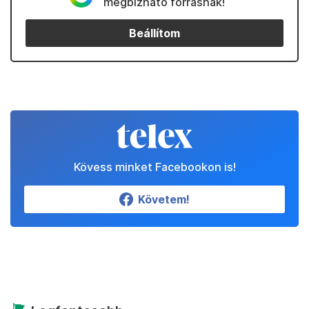
megbízható forrásnak!
Beállítom
Kövess minket Facebookon is!
Követem!