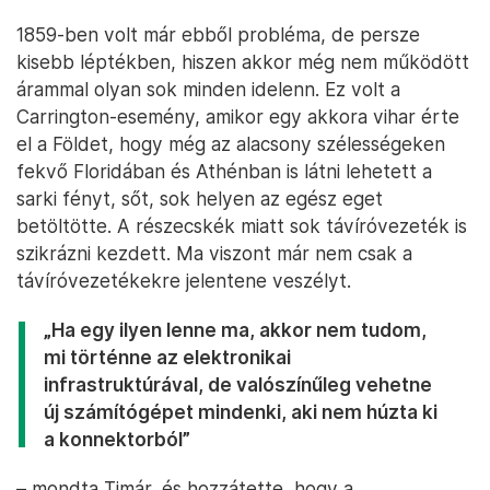
1859-ben volt már ebből probléma, de persze
kisebb léptékben, hiszen akkor még nem működött
árammal olyan sok minden idelenn. Ez volt a
Carrington-esemény, amikor egy akkora vihar érte
el a Földet, hogy még az alacsony szélességeken
fekvő Floridában és Athénban is látni lehetett a
sarki fényt, sőt, sok helyen az egész eget
betöltötte. A részecskék miatt sok távíróvezeték is
szikrázni kezdett. Ma viszont már nem csak a
távíróvezetékekre jelentene veszélyt.
„Ha egy ilyen lenne ma, akkor nem tudom,
mi történne az elektronikai
infrastruktúrával, de valószínűleg vehetne
új számítógépet mindenki, aki nem húzta ki
a konnektorból”
– mondta Timár, és hozzátette, hogy a