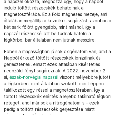
a napszél okozza, méghozzá úgy, hogy a napból
induló töltött részecskék behatolnak a
magnetoszférába. Ez a Föld mágneses mezeje, ami
általában megállítja a kozmikus sugárzást, azonban a
két sark fölött gyengébb, mint máshol, így a
napszél részecskéi ott be tudnak hatolni a
légkörbe, bár általában nem jutnak messzire.
Ebben a magasságban jó sok oxigénatom van, amit a
Napból érkező töltött részecskék ionizálnak és
gerjesztenek, emiatt ezek általában kísérteties
neonzöld fényt sugároznak. A 2022. november 2-
ai,
észak-norvégiai napszél
viszont mélyebbre jutott
a légkörben, mint általában szokott, mert éppen
találkozott egy réssel a magnetoszférában. Így a
töltött részecskék elérték a lejjebb található légköri
réteget, ahol már sok a nitrogénatom is – ezek
pedig a töltött részecskék gerjesztése miatt