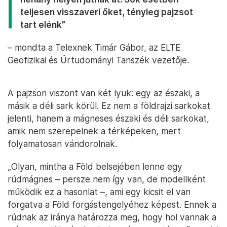
teljesen visszaveri őket, tényleg pajzsot
tart elénk”
– mondta a Telexnek Timár Gábor, az ELTE
Geofizikai és Űrtudományi Tanszék vezetője.
A pajzson viszont van két lyuk: egy az északi, a
másik a déli sark körül. Ez nem a földrajzi sarkokat
jelenti, hanem a mágneses északi és déli sarkokat,
amik nem szerepelnek a térképeken, mert
folyamatosan vándorolnak.
„Olyan, mintha a Föld belsejében lenne egy
rúdmágnes – persze nem így van, de modellként
működik ez a hasonlat –, ami egy kicsit el van
forgatva a Föld forgástengelyéhez képest. Ennek a
rúdnak az iránya határozza meg, hogy hol vannak a