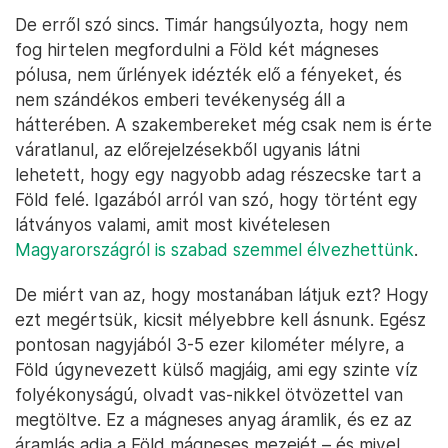
De erről szó sincs. Timár hangsúlyozta, hogy nem
fog hirtelen megfordulni a Föld két mágneses
pólusa, nem űrlények idézték elő a fényeket, és
nem szándékos emberi tevékenység áll a
hátterében. A szakembereket még csak nem is érte
váratlanul, az előrejelzésekből ugyanis látni
lehetett, hogy egy nagyobb adag részecske tart a
Föld felé. Igazából arról van szó, hogy történt egy
látványos valami, amit most kivételesen
Magyarországról is szabad szemmel élvezhettünk
.
De miért van az, hogy mostanában látjuk ezt? Hogy
ezt megértsük, kicsit mélyebbre kell ásnunk. Egész
pontosan nagyjából 3-5 ezer kilométer mélyre, a
Föld úgynevezett külső magjáig, ami egy szinte víz
folyékonyságú, olvadt vas-nikkel ötvözettel van
megtöltve. Ez a mágneses anyag áramlik, és ez az
áramlás adja a Föld mágneses mezejét – és mivel