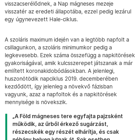
visszacserélődnek, a Nap mágneses mezeje
visszatér az eredeti állapotába, ezzel pedig lezárul
egy úgynevezett Hale-ciklus.
A szoláris maximum idején van a legtöbb napfolt a
csillagunkon, a szoláris minimumkor pedig a
legkevesebb. Ezek száma összefügg a napkitörések
gyakoriságával, amik kulcsszerepet játszanak a már
említett koronakidobódásokban. A jelenlegi,
huszonötödik napciklus 2019. decemberében
kezdődött, így jelenleg a növekvő fázisban
vagyunk, azaz a napfoltok és a napkitörések
mennyisége is növekszik.
„A Föld mágneses tere egyfajta pajzsként
működik, az űrből érkező sugárzást,
részecskék egy részét elhárítja, és csak
néhány helyen jutnak át. Sok esetben