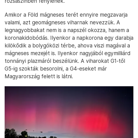
rózsaszínben fénylenek.
Amikor a Föld mágneses terét ennyire megzavarja
valami, azt geomágneses viharnak nevezzük. A
legnagyobbakat nem is a napszél okozza, hanem a
koronakidobódás. Ilyenkor a napkorona egy darabja
kilökődik a bolygóközi térbe, ahova viszi magával a
mágneses mezejét is. Ilyenkor nagyjából egymilliárd
tonnányi plazmáról beszélünk. A viharokat G1-től
G5-ig szokták besorolni, a G4-eseket már
Magyarország felett is látni.