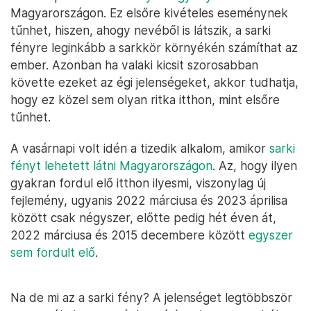
Magyarországon. Ez elsőre kivételes eseménynek
tűnhet, hiszen, ahogy nevéből is látszik, a sarki
fényre leginkább a sarkkör környékén számíthat az
ember. Azonban ha valaki kicsit szorosabban
követte ezeket az égi jelenségeket, akkor tudhatja,
hogy ez közel sem olyan ritka itthon, mint elsőre
tűnhet.
A vasárnapi volt idén a tizedik alkalom, amikor
sarki
fényt lehetett látni Magyarországon
. Az, hogy ilyen
gyakran fordul elő itthon ilyesmi, viszonylag új
fejlemény, ugyanis 2022 márciusa és 2023 áprilisa
között csak négyszer, előtte pedig hét éven át,
2022 márciusa és 2015 decembere között
egyszer
sem fordult elő
.
Na de mi az a sarki fény? A jelenséget legtöbbször