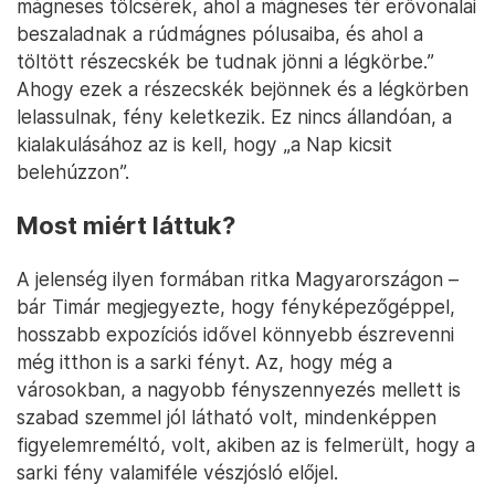
mágneses tölcsérek, ahol a mágneses tér erővonalai
beszaladnak a rúdmágnes pólusaiba, és ahol a
töltött részecskék be tudnak jönni a légkörbe.”
Ahogy ezek a részecskék bejönnek és a légkörben
lelassulnak, fény keletkezik. Ez nincs állandóan, a
kialakulásához az is kell, hogy „a Nap kicsit
belehúzzon”.
Most miért láttuk?
A jelenség ilyen formában ritka Magyarországon –
bár Timár megjegyezte, hogy fényképezőgéppel,
hosszabb expozíciós idővel könnyebb észrevenni
még itthon is a sarki fényt. Az, hogy még a
városokban, a nagyobb fényszennyezés mellett is
szabad szemmel jól látható volt, mindenképpen
figyelemreméltó, volt, akiben az is felmerült, hogy a
sarki fény valamiféle vészjósló előjel.