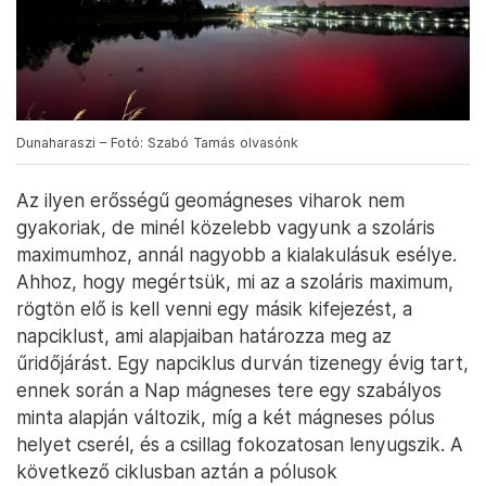
Dunaharaszi – Fotó: Szabó Tamás olvasónk
Az ilyen erősségű geomágneses viharok nem
gyakoriak, de minél közelebb vagyunk a szoláris
maximumhoz, annál nagyobb a kialakulásuk esélye.
Ahhoz, hogy megértsük, mi az a szoláris maximum,
rögtön elő is kell venni egy másik kifejezést, a
napciklust, ami alapjaiban határozza meg az
űridőjárást. Egy napciklus durván tizenegy évig tart,
ennek során a Nap mágneses tere egy szabályos
minta alapján változik, míg a két mágneses pólus
helyet cserél, és a csillag fokozatosan lenyugszik. A
következő ciklusban aztán a pólusok