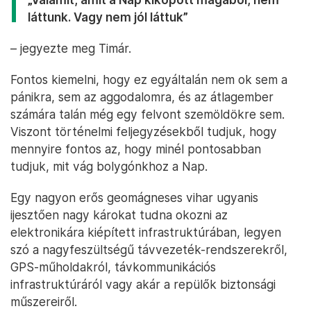
láttunk. Vagy nem jól láttuk”
– jegyezte meg Timár.
Fontos kiemelni, hogy ez egyáltalán nem ok sem a
pánikra, sem az aggodalomra, és az átlagember
számára talán még egy felvont szemöldökre sem.
Viszont történelmi feljegyzésekből tudjuk, hogy
mennyire fontos az, hogy minél pontosabban
tudjuk, mit vág bolygónkhoz a Nap.
Egy nagyon erős geomágneses vihar ugyanis
ijesztően nagy károkat tudna okozni az
elektronikára kiépített infrastruktúrában, legyen
szó a nagyfeszültségű távvezeték-rendszerekről,
GPS-műholdakról, távkommunikációs
infrastruktúráról vagy akár a repülők biztonsági
műszereiről.