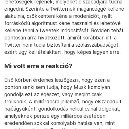
lehetőségek rejlenek, melyeket ő szabadjára tudna
engedni. Szerinte a Twitternek magáncéggé kellene
alakulnia, csökkenteni kéne a moderációt, nyílt
forráskódú algoritmust kéne használni és lehetővé
kellene tenni a tweetek módosítását. Röviden tehát
pontosan arra hivatkozott, amiről korábban írt: a
Twitter nem tudja biztosítani a szólásszabadságot,
ezért úgy kell átalakítani, hogy képes legyen erre.
Mi volt erre a reakció?
Első körben érdemes leszögezni, hogy ezen a
ponton senki sem tudja, hogy Musk komolyan
gondolja ezt az egészet, vagy megint csak
trollkodik. A milliárdosra jellemző, hogy elszabadult
hajóágyúként, gondolkodás nélkül csinál dolgokat,
amelyeknek persze egy milliárdos esetében
eredendően sokkal komolyabb hatása van, mint