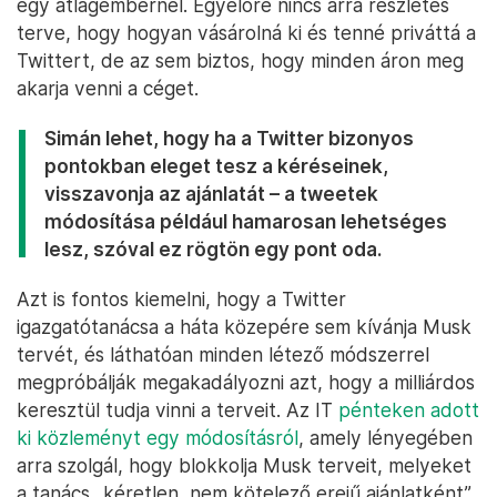
egy átlagembernél. Egyelőre nincs arra részletes
terve, hogy hogyan vásárolná ki és tenné priváttá a
Twittert, de az sem biztos, hogy minden áron meg
akarja venni a céget.
Simán lehet, hogy ha a Twitter bizonyos
pontokban eleget tesz a kéréseinek,
visszavonja az ajánlatát – a tweetek
módosítása például hamarosan lehetséges
lesz, szóval ez rögtön egy pont oda.
Azt is fontos kiemelni, hogy a Twitter
igazgatótanácsa a háta közepére sem kívánja Musk
tervét, és láthatóan minden létező módszerrel
megpróbálják megakadályozni azt, hogy a milliárdos
keresztül tudja vinni a terveit. Az IT
pénteken adott
ki közleményt egy módosításról
, amely lényegében
arra szolgál, hogy blokkolja Musk terveit, melyeket
a tanács „kéretlen, nem kötelező erejű ajánlatként”