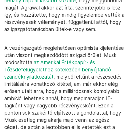
néhány nappal később közölte
, hogy meggondolta
magát. Agrawal akkor azt írta, szerinte jobb is lesz
így, és hozzátette, hogy mindig figyelembe vették a
részvényesek véleményét, függetlenül attól, hogy
az igazgatótanácsban ültek-e vagy sem.
A vezérigazgató meglehetősen optimista kijelentése
után viszont megkezdődött az igazi őrület: Musk
módosította
az Amerikai Értékpapír‑ és
Tőzsdefelügyelethez kötelezően benyújtandó
szándéknyilatkozatát
, melyből eltűnt a részesedés
limitálására vonatkozó kitétel, ami már ekkor elég
erősen utalt arra, hogy a milliárdosnak komolyabb
ambíciói lehetnek annál, hogy megmaradjon IT-
tagként vagy nagyobb részvényesként. Ezen a
ponton sok szakértő eljátszott a gondolattal, hogy
Musk esetleg meg akarja majd venni az egész
céget, de aztán a legtöbben el is vetették ezt a