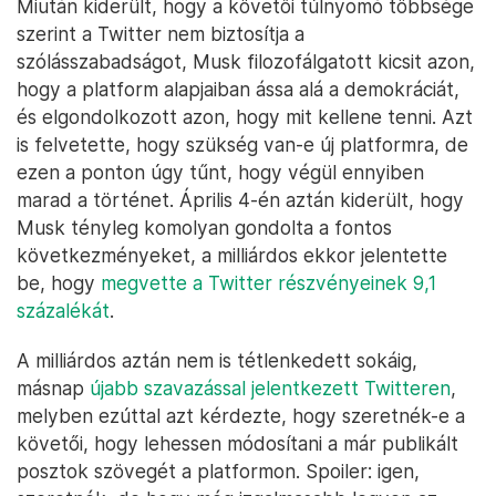
Miután kiderült, hogy a követői túlnyomó többsége
szerint a Twitter nem biztosítja a
szólásszabadságot, Musk filozofálgatott kicsit azon,
hogy a platform alapjaiban ássa alá a demokráciát,
és elgondolkozott azon, hogy mit kellene tenni. Azt
is felvetette, hogy szükség van-e új platformra, de
ezen a ponton úgy tűnt, hogy végül ennyiben
marad a történet. Április 4-én aztán kiderült, hogy
Musk tényleg komolyan gondolta a fontos
következményeket, a milliárdos ekkor jelentette
be, hogy
megvette a Twitter részvényeinek 9,1
százalékát
.
A milliárdos aztán nem is tétlenkedett sokáig,
másnap
újabb szavazással jelentkezett Twitteren
,
melyben ezúttal azt kérdezte, hogy szeretnék-e a
követői, hogy lehessen módosítani a már publikált
posztok szövegét a platformon. Spoiler: igen,