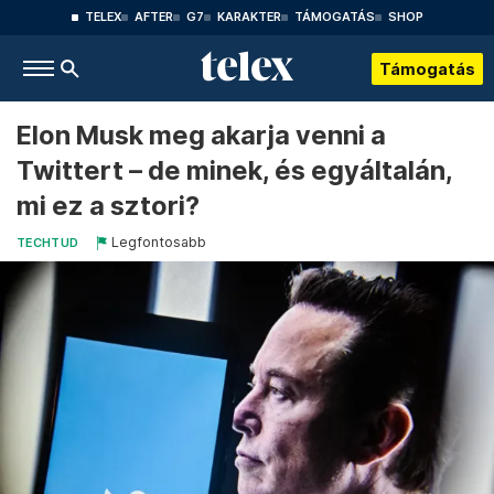
TELEX
AFTER
G7
KARAKTER
TÁMOGATÁS
SHOP
Támogatás
Elon Musk meg akarja venni a
Twittert – de minek, és egyáltalán,
mi ez a sztori?
Legfontosabb
TECHTUD