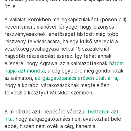
írt le.
A vállalati körökben méregkapszulaként (poison pill)
néven ismert manőver lényege, hogy bizonyos
részvényeseknek lehetőséget biztosít még több
részvény felvásárlására, ha egy külső szereplő a
vezetőség jóváhagyása nélkül 15 százaléknál
nagyobb részesedést szerez. Így tehát annak
ellenére, hogy Agrawal az alkalmazottaknak
három
napja azt mondta
, a cég egyelőre még gondolkozik
az ajánlaton,
az igazgatótanács erősen utalt arra
,
hogy a korábbi várakozásoknak megfelelően
felveszi a kesztyűt Muskkal szemben.
A milliárdos az IT lépésére válaszul
Twitteren azt
írta
, hogy az igazgatótanács nem avatkozhat bele
ebbe, hiszen nem övék a cég, hanem a