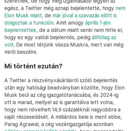
szeretnék, de hogy még izgalmasabb legyen az
egész, a Twitter még aznap bejelentette, hogy
nem
Elon Musk miatt
, de
már jóval a szavazás előtt is
dolgoztak a funkción
. Amit amúgy
április 1-jén
bejelentettek
, de a dátum miatt senki nem hitte el,
hogy ez egy valódi bejelentés, pedig
állítólag az
volt
. De most térjünk vissza Muskra, mert van még
miről beszélni.
Mi történt ezután?
A Twitter a részvényvásárlásról szóló bejelentés
után egy hatósági beadványban közölte, hogy Elon
Musk beül az cég igazgatótanácsába, és 2024-ig
ott is marad, mellyel az is garantálva lett volna,
hogy nem növelheti 14,9 százaléknál nagyobbra a
saját részesedését. A milliárdos bele is ment ebbe,
Parag Agrawal, a cég vezérigazgatója azonban