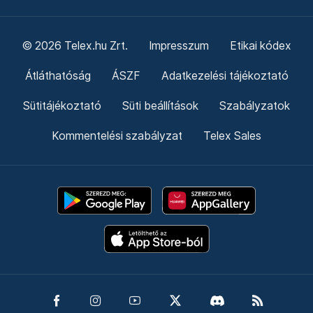
© 2026 Telex.hu Zrt.
Impresszum
Etikai kódex
Átláthatóság
ÁSZF
Adatkezelési tájékoztató
Sütitájékoztató
Süti beállítások
Szabályzatok
Kommentelési szabályzat
Telex Sales