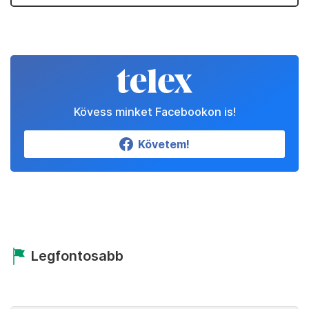
Kövess minket Facebookon is!
Követem!
Legfontosabb