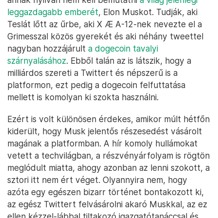
leggazdagabb emberét
, Elon Muskot. Tudják, aki
Teslát lőtt az űrbe, aki X Æ A-12-nek nevezte el a
Grimesszal közös gyerekét és aki néhány tweettel
nagyban hozzájárult
a dogecoin tavalyi
szárnyalásához
. Ebből talán az is látszik, hogy a
milliárdos szereti a Twittert és népszerű is a
platformon, ezt pedig a dogecoin felfuttatása
mellett is komolyan ki szokta használni.
Ezért is volt különösen érdekes, amikor múlt hétfőn
kiderült, hogy Musk jelentős részesedést vásárolt
magának a platformban. A hír komoly hullámokat
vetett a techvilágban, a részvényárfolyam is rögtön
meglódult miatta, ahogy azonban az lenni szokott, a
sztori itt nem ért véget. Olyannyira nem, hogy
azóta egy egészen bizarr történet bontakozott ki,
az egész Twittert felvásárolni akaró Muskkal, az ez
ellen kézzel-lábbal tiltakozó igazgatótanáccsal és