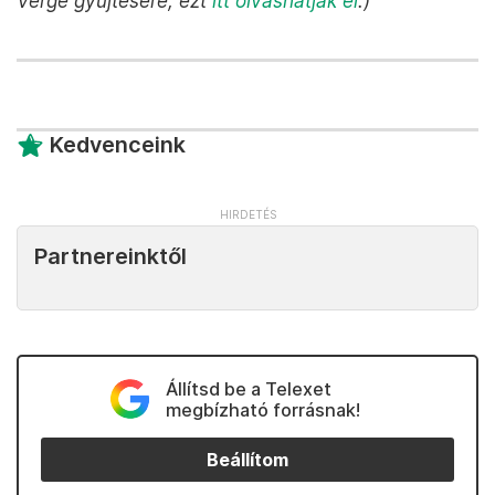
Verge gyűjtésére, ezt
itt olvashatják el
.)
Kedvenceink
Partnereinktől
Állítsd be a Telexet
megbízható forrásnak!
Beállítom