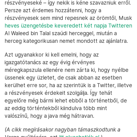
részvényeseké – így nekik is kéne szavazniuk erről.
Persze azt érdemes hozzátenni, hogy a
részvényesek sem mind repesnek az örömtől, Musk
heves üzengetésbe keveredett két napja Twitteren
Al Waleed bin Talal szaúdi herceggel, miután a
herceg kategorikusan nemet mondott az ajánlatra.
Azt ugyanakkor ki kell emelni, hogy az
igazgatótanács az egy évig érvényes
méregkapszula ellenére nem zárta ki, hogy nyélbe
üssenek egy üzletet, de csak abban az esetben
kerülhet erre sor, ha az szerintük is a Twitter, illetve
a részvényesek érdekeit szolgálja. Így tehát
egyelőre még bármi lehet ebből a történetből, de
az eddig történtekből kiindulva több mint
valószínű, hogy a java még hátravan.
(A cikk megírásakor nagyban támaszkodtunk a