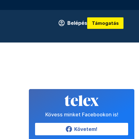
Belépés
Támogatás
Kövess minket Facebookon is!
Követem!