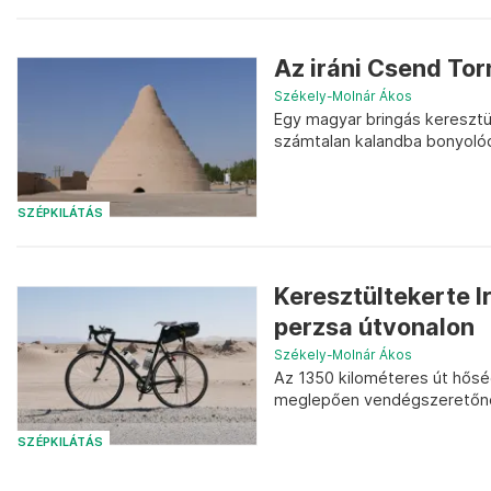
Az iráni Csend Tor
Székely-Molnár Ákos
Egy magyar bringás keresztü
számtalan kalandba bonyoló
SZÉPKILÁTÁS
Keresztültekerte I
perzsa útvonalon
Székely-Molnár Ákos
Az 1350 kilométeres út hősé
meglepően vendégszeretőne
SZÉPKILÁTÁS