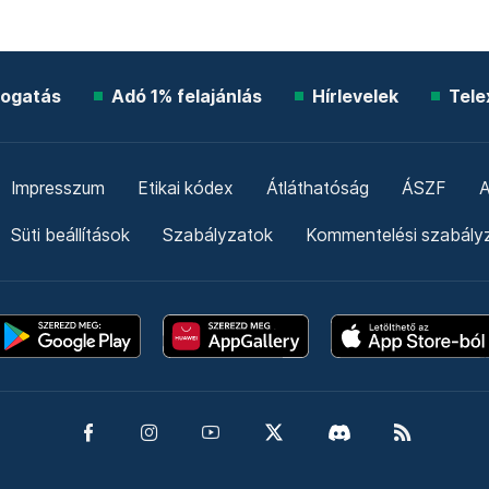
ogatás
Adó 1% felajánlás
Hírlevelek
Tele
Impresszum
Etikai kódex
Átláthatóság
ÁSZF
A
Süti beállítások
Szabályzatok
Kommentelési szabály