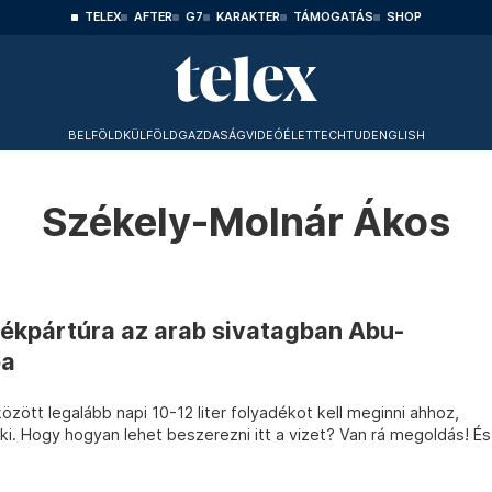
TELEX
AFTER
G7
KARAKTER
TÁMOGATÁS
SHOP
BELFÖLD
KÜLFÖLD
GAZDASÁG
VIDEÓ
ÉLET
TECHTUD
ENGLISH
Székely-Molnár Ákos
rékpártúra az arab sivatagban Abu-
ba
özött legalább napi 10-12 liter folyadékot kell meginni ahhoz,
i. Hogy hogyan lehet beszerezni itt a vizet? Van rá megoldás! És