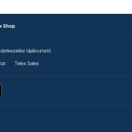
x Shop
datkezelési tájékoztató
zat
Telex Sales