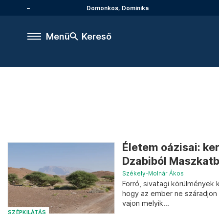
Domonkos, Dominika
Menü
Kereső
Életem oázisai: ke
Dzabiból Maszkat
Székely-Molnár Ákos
Forró, sivatagi körülmények k
hogy az ember ne száradjon k
vajon melyik...
SZÉPKILÁTÁS