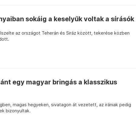
nyaiban sokáig a keselyűk voltak a sírásók
lszelte az országot Teherán és Siráz között, tekerése közben
dott.
ránt egy magyar bringás a klasszikus
gben, magas hegyeken, sivatagon át vezetett, az irániak pedig
k bizonyultak.