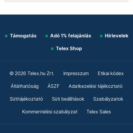
Támogatás
Adó 1% felajánlás
Hírlevelek
Telex Shop
© 2026 Telex.hu Zrt.
Impresszum
Etikai kódex
Átláthatóság
ÁSZF
Adatkezelési tájékoztató
Sütitájékoztató
Süti beállítások
Szabályzatok
Kommentelési szabályzat
Telex Sales