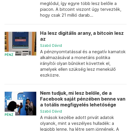
meglódul, így egyre több lesz belőle a
piacon. A bitcoint viszont úgy tervezték,
hogy csak 21 millió darab...
Ha lesz digitális arany, a bitcoin lesz
az
Szabó Dávid
A pénznyomtatással és a negatív kamatok
PÉNZ
alkalmazásával a monetáris politika
irányítói olyan bűnöket követtek el,
amelyek ellen szükség lesz menekülő
eszközre.
Nem tudjuk, mi lesz belőle, de a
Facebook saját pénzében benne van
a totális megfigyelés lehetősége
Szabó Dávid
PÉNZ
A mások kezébe adott privát adatok
olyanok, mint a veszélyes hulladék: a
legjobb lenne, ha létre sem jönnének. A