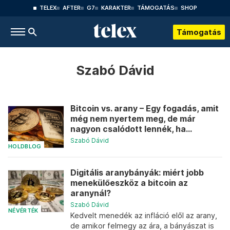
TELEX
AFTER
G7
KARAKTER
TÁMOGATÁS
SHOP
Támogatás
Szabó Dávid
Bitcoin vs. arany – Egy fogadás, amit
még nem nyertem meg, de már
nagyon csalódott lennék, ha...
Szabó Dávid
HOLDBLOG
Digitális aranybányák: miért jobb
menekülőeszköz a bitcoin az
aranynál?
Szabó Dávid
NÉVÉRTÉK
Kedvelt menedék az infláció elől az arany,
de amikor felmegy az ára, a bányászat is