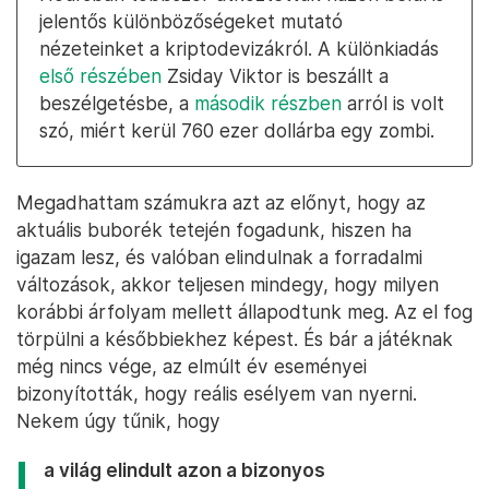
jelentős különbözőségeket mutató
nézeteinket a kriptodevizákról. A különkiadás
első részében
Zsiday Viktor is beszállt a
beszélgetésbe, a
második részben
arról is volt
szó, miért kerül 760 ezer dollárba egy zombi.
Megadhattam számukra azt az előnyt, hogy az
aktuális buborék tetején fogadunk, hiszen ha
igazam lesz, és valóban elindulnak a forradalmi
változások, akkor teljesen mindegy, hogy milyen
korábbi árfolyam mellett állapodtunk meg. Az el fog
törpülni a későbbiekhez képest. És bár a játéknak
még nincs vége, az elmúlt év eseményei
bizonyították, hogy reális esélyem van nyerni.
Nekem úgy tűnik, hogy
a világ elindult azon a bizonyos