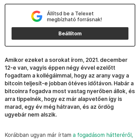
Állítsd be a Telexet
megbízható forrásnak!
Beállítom
Amikor ezeket a sorokat írom, 2021. december
12-e van, vagyis éppen négy évvel ezelőtt
fogadtam a kollégáimmal, hogy az arany vagy a
bitcoin teljesít-e jobban ötéves időtávon. Habár a
bitcoinra fogadva most vastag nyerőben állok, és
arra tippelnék, hogy ez már alapvetően így is
marad, egy év még hátravan, és az ördög
ugyebár nem alszik.
Korábban ugyan már írtam
a fogadásom hátteréről,