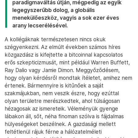
paradigmaváltás útján, mégpedig az egyik
legegyszerűbb dolog, a globális
menekülőeszköz, vagyis a sok ezer éves
arany lecserélésével.
A kollégáknak természetesen nincs okuk
szégyenkezni. Az elmúlt években számos híres
közgazdász is kifejtette a bitcoinnal kapcsolatos
erős szkepticizmusát, mint például Warren Buffett,
Ray Dalio vagy Jamie Dimon. Meggyőződésem,
hogy olyan kérdésről mondtak ítéletet, amihez nem
értenek. Bármennyire is kitűnőek a saját
szakmájukban, nem veszik észre, hogy ezúttal
olyan területre merészkedtek, ahol túlságosan
hézagosak az ismereteik. Véleményük gyenge
lábakon áll, sőt, néha finoman szólva is fájdalmas
hülyeségeket beszélnek. A gazdasági mellett
feltétlenül rájuk férne a hálózatelméleti