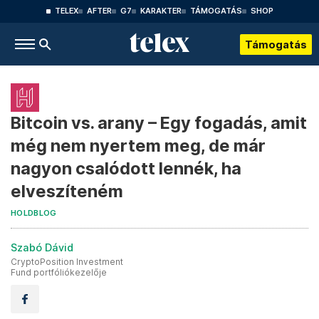
TELEX
AFTER
G7
KARAKTER
TÁMOGATÁS
SHOP
Támogatás
Bitcoin vs. arany – Egy fogadás, amit
még nem nyertem meg, de már
nagyon csalódott lennék, ha
elveszíteném
HOLDBLOG
Szabó Dávid
CryptoPosition Investment
Fund portfóliókezelője