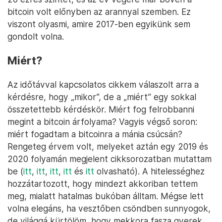
bitcoin volt előnyben az arannyal szemben. Ez
viszont olyasmi, amire 2017-ben egyikünk sem
gondolt volna.
Miért?
Az időtávval kapcsolatos cikkem válaszolt arra a
kérdésre, hogy „mikor”, de a „miért” egy sokkal
összetettebb kérdéskör. Miért fog felrobbanni
megint a bitcoin árfolyama? Vagyis végső soron:
miért fogadtam a bitcoinra a mánia csúcsán?
Rengeteg érvem volt, melyeket aztán egy 2019 és
2020 folyamán megjelent cikksorozatban mutattam
be (
itt
,
itt
,
itt
,
itt
és
itt
olvasható). A hitelességhez
hozzátartozott, hogy mindezt akkoriban tettem
meg, mialatt hatalmas bukóban álltam. Mégse lett
volna elegáns, ha vesztőben csöndben sunnyogok,
de világgá kürtölöm, hogy mekkora fasza gyerek