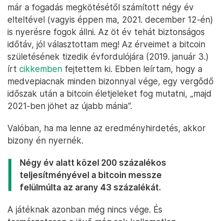
már a fogadás megkötésétől számított négy év
elteltével (vagyis éppen ma, 2021. december 12-én)
is nyerésre fogok állni. Az öt év tehát biztonságos
időtáv, jól választottam meg! Az érveimet a bitcoin
születésének tizedik évfordulójára (2019. január 3.)
írt
cikkemben
fejtettem ki. Ebben leírtam, hogy a
medvepiacnak minden bizonnyal vége, egy vergődő
időszak után a bitcoin életjeleket fog mutatni, „majd
2021-ben jöhet az újabb mánia”.
Valóban, ha ma lenne az eredményhirdetés, akkor
bizony én nyernék.
Négy év alatt közel 200 százalékos
teljesítményével a bitcoin messze
felülmúlta az arany 43 százalékát.
A játéknak azonban még nincs vége. És