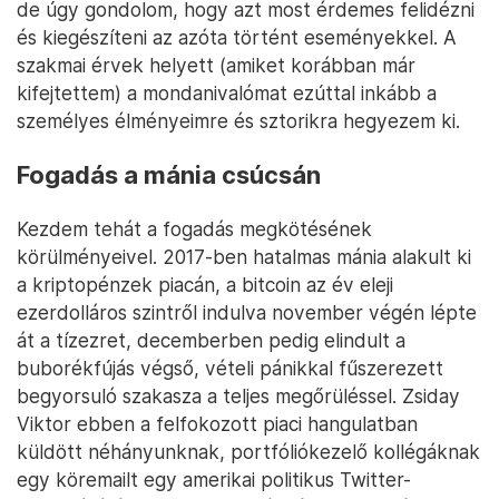
de úgy gondolom, hogy azt most érdemes felidézni
és kiegészíteni az azóta történt eseményekkel. A
szakmai érvek helyett (amiket korábban már
kifejtettem) a mondanivalómat ezúttal inkább a
személyes élményeimre és sztorikra hegyezem ki.
Fogadás a mánia csúcsán
Kezdem tehát a fogadás megkötésének
körülményeivel. 2017-ben hatalmas mánia alakult ki
a kriptopénzek piacán, a bitcoin az év eleji
ezerdolláros szintről indulva november végén lépte
át a tízezret, decemberben pedig elindult a
buborékfújás végső, vételi pánikkal fűszerezett
begyorsuló szakasza a teljes megőrüléssel. Zsiday
Viktor ebben a felfokozott piaci hangulatban
küldött néhányunknak, portfóliókezelő kollégáknak
egy köremailt egy amerikai politikus Twitter-