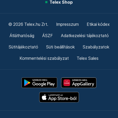
Telex Shop
© 2026 Telex.hu Zrt.
Impresszum
Etikai kódex
Átláthatóság
ÁSZF
Adatkezelési tájékoztató
Sütitájékoztató
Süti beállítások
Szabályzatok
Kommentelési szabályzat
Telex Sales