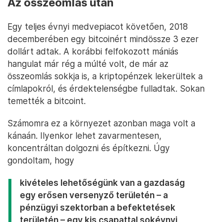
Az összeomlás után
Egy teljes évnyi medvepiacot követően, 2018
decemberében egy bitcoinért mindössze 3 ezer
dollárt adtak. A korábbi felfokozott mániás
hangulat már rég a múlté volt, de már az
összeomlás sokkja is, a kriptopénzek lekerültek a
címlapokról, és érdektelenségbe fulladtak. Sokan
temették a bitcoint.
Számomra ez a környezet azonban maga volt a
kánaán. Ilyenkor lehet zavarmentesen,
koncentráltan dolgozni és építkezni. Úgy
gondoltam, hogy
kivételes lehetőségünk van a gazdaság
egy erősen versenyző területén – a
pénzügyi szektorban a befektetések
területén – egy kis csapattal sokévnyi