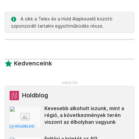
A cikk a Telex és a Hold Alapkezelő közötti
szponzorált tartalmi együttműködés része.
Kedvenceink
Holdblog
Kevesebb alkoholt iszunk, mint a
régió, a következmények terén
viszont az élbolyban vagyunk
HOLDBLOG
Feltöri a kriptót az AI?