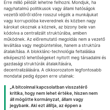
Erre millió példát lehetne felhozni. Mondjuk, ha
nagyhatalmú politikusok vagy állami hatóságok
vezetői időről időre rosszul végzik a munkájukat
vagy korrupcióba keverednek és közben nagy
károkat okoznak a köznek, az bizony bele van
kódolva a centralizált struktúrába, amiben
működnek. Az előremutató megoldás nem a vezető
leváltása vagy megbüntetése, hanem a struktúra
átalakítása. A blokklánc-technológia feltalálása
elképesztő lehetőségeket nyitott meg társadalmi és
gazdasági struktúrák átalakítására,
decentralizálására. A cikksorozatom legfontosabb
mondatai pedig éppen erre utalnak:
„A bitcoinnal kapcsolatban visszatérő
kritika, hogy nem lehet értéke, hiszen nem
áll mögötte kormányzat, állam vagy
jegybank. Aki ezt állítja, az éppen a