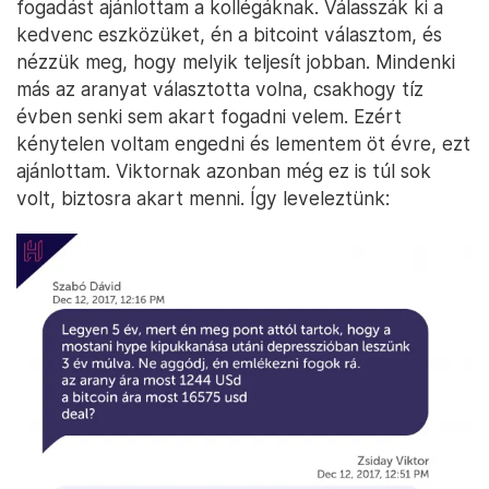
fogadást ajánlottam a kollégáknak. Válasszák ki a
kedvenc eszközüket, én a bitcoint választom, és
nézzük meg, hogy melyik teljesít jobban. Mindenki
más az aranyat választotta volna, csakhogy tíz
évben senki sem akart fogadni velem. Ezért
kénytelen voltam engedni és lementem öt évre, ezt
ajánlottam. Viktornak azonban még ez is túl sok
volt, biztosra akart menni. Így leveleztünk: