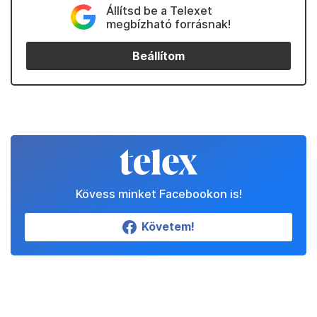
Állítsd be a Telexet
megbízható forrásnak!
Beállítom
Kövess minket Facebookon is!
Követem!