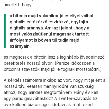
amellett, hogy
a bitcoin majd valamikor jó eséllyel válhat
globális értékőrző eszközzé, egyfajta
digitális arannyá. Ami azt jelenti, hogy a
most valószínűtlenül magasnak tartott
árfolyamot is bőven túl tudja majd
szárnyalni,
és mégiscsak a bitcoin lesz a leginkább jövedelmező
befektetés hosszú távon. (Persze időközben a
bitcoinra szavazók majd jól le fognak morzsolódni.)
A kérdés számomra inkább az volt, hogy mit jelent a
hosszú táv. Reálisan mennyi időre van szükség
ahhoz, hogy mindez megtörténjen? Hány év kell
egy paradigmaváltáshoz? A Twitter-szavazás tíz
éve kellően biztonságos időtávnak tűnt, ezért