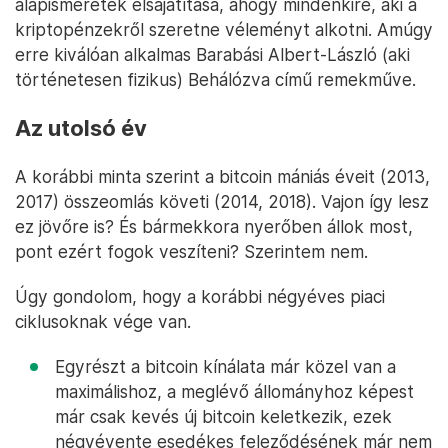
alapismeretek elsajátítása, ahogy mindenkire, aki a
kriptopénzekről szeretne véleményt alkotni. Amúgy
erre kiválóan alkalmas Barabási Albert-László (aki
történetesen fizikus) Behálózva című remekműve.
Az utolsó év
A korábbi minta szerint a bitcoin mániás éveit (2013,
2017) összeomlás követi (2014, 2018). Vajon így lesz
ez jövőre is? És bármekkora nyerőben állok most,
pont ezért fogok veszíteni? Szerintem nem.
Úgy gondolom, hogy a korábbi négyéves piaci
ciklusoknak vége van.
Egyrészt a bitcoin kínálata már közel van a
maximálishoz, a meglévő állományhoz képest
már csak kevés új bitcoin keletkezik, ezek
négyévente esedékes feleződésének már nem