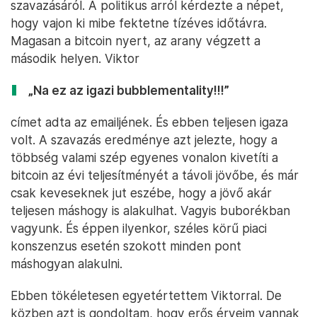
szavazásáról. A politikus arról kérdezte a népet,
hogy vajon ki mibe fektetne tízéves időtávra.
Magasan a bitcoin nyert, az arany végzett a
második helyen. Viktor
„Na ez az igazi bubblementality!!!”
címet adta az emailjének. És ebben teljesen igaza
volt. A szavazás eredménye azt jelezte, hogy a
többség valami szép egyenes vonalon kivetíti a
bitcoin az évi teljesítményét a távoli jövőbe, és már
csak keveseknek jut eszébe, hogy a jövő akár
teljesen máshogy is alakulhat. Vagyis buborékban
vagyunk. És éppen ilyenkor, széles körű piaci
konszenzus esetén szokott minden pont
máshogyan alakulni.
Ebben tökéletesen egyetértettem Viktorral. De
közben azt is gondoltam, hogy erős érveim vannak