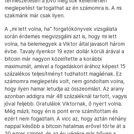
természetesen a jövő még sok kellemetlen
meglepetést tartogathat az én számomra is. A mi
szakmánk már csak ilyen.
A „mi lett volna, ha” forgatókönyvek vizsgálata
során érdemes megvizsgálni azt is, hogy mi lett
volna, ha belemegyek a Viktor által javasolt három
évbe. Tavaly ilyenkor 19 ezer dollár körüli árával a
bitcoin már nagyon közelítette a korábbi
maximumát, amivel a fogadáskori árához képest 15
százalékos teljesítményt tudhatott magáénak. Ez
számomra meglepetés volt, nem gondoltam volna,
hogy ilyen hamar letudja az összeomlást. Az arany
azonban addigra már 48 százaléknál tartott, vagyis
jóval feljebb. Gratulálok Viktornak, ő nyert volna.
Még mázli, hogy én is pont erre számítottam és
ezért nem fogadtam. A vicc az, hogy aztán néhány
nappal később a bitcoin hatalmas erővel törte át a
20 ezres szintet, és az év végére már bőven a