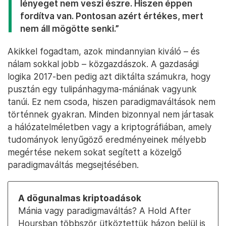
lényeget nem veszi észre. Hiszen éppen
fordítva van. Pontosan azért értékes, mert
nem áll mögötte senki.”
Akikkel fogadtam, azok mindannyian kiváló – és
nálam sokkal jobb – közgazdászok. A gazdasági
logika 2017-ben pedig azt diktálta számukra, hogy
pusztán egy tulipánhagyma-mániának vagyunk
tanúi. Ez nem csoda, hiszen paradigmaváltások nem
történnek gyakran. Minden bizonnyal nem jártasak
a hálózatelméletben vagy a kriptográfiában, amely
tudományok lenyűgöző eredményeinek mélyebb
megértése nekem sokat segített a közelgő
paradigmaváltás megsejtésében.
A dögunalmas kriptoadások
Mánia vagy paradigmaváltás? A Hold After
Hoursban többször ütköztettük házon belül is