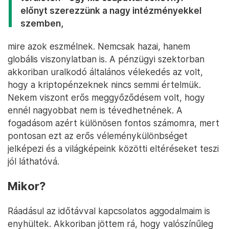
előnyt szerezzünk a nagy intézményekkel
szemben,
mire azok eszmélnek. Nemcsak hazai, hanem
globális viszonylatban is. A pénzügyi szektorban
akkoriban uralkodó általános vélekedés az volt,
hogy a kriptopénzeknek nincs semmi értelmük.
Nekem viszont erős meggyőződésem volt, hogy
ennél nagyobbat nem is tévedhetnének. A
fogadásom azért különösen fontos számomra, mert
pontosan ezt az erős véleménykülönbséget
jelképezi és a világképeink közötti eltéréseket teszi
jól láthatóvá.
Mikor?
Ráadásul az időtávval kapcsolatos aggodalmaim is
enyhültek. Akkoriban jöttem rá, hogy valószínűleg