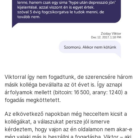
Viktorral így nem fogadtunk, de szerencsére három
másik kolléga bevállalta az öt évet is. Így aznapi
árfolyamok mellett (bitcoin: 16 500, arany: 1240) a
fogadás megköttetett.
Az elkövetkező napokban még hecceltem kicsit a
kollégákat, a válaszukat persze jól ismerve
kérdeztem, hogy vajon az én oldalamon nem akar-e
még valaki más is beszállni a fogadásba. Viktor – aki