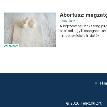
Abortusz: magzatg
Sáhó Eszter
A képzeletbeli bokszring pir
okokból – gyilkosságnak tar
mindenekfelett hirdetők,...
VÉLEMÉNY
Tám
© 2026 Telex.hu Zrt.