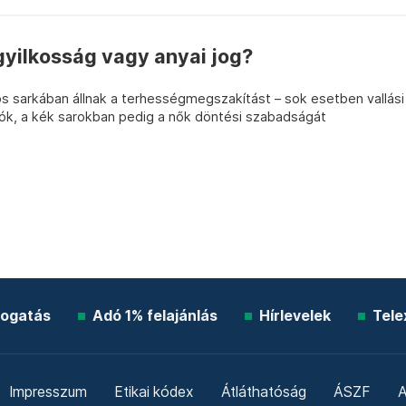
yilkosság vagy anyai jog?
os sarkában állnak a terhességmegszakítást – sok esetben vallási
tók, a kék sarokban pedig a nők döntési szabadságát
ogatás
Adó 1% felajánlás
Hírlevelek
Tele
Impresszum
Etikai kódex
Átláthatóság
ÁSZF
A