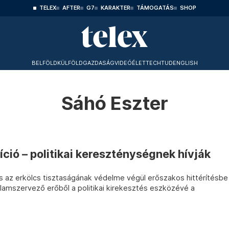
TELEX
AFTER
G7
KARAKTER
TÁMOGATÁS
SHOP
BELFÖLD
KÜLFÖLD
GAZDASÁG
VIDEÓ
ÉLET
TECHTUD
ENGLISH
Sáhó Eszter
zíció – politikai kereszténységnek hívják
s az erkölcs tisztaságának védelme végül erőszakos hittérítésbe
 államszervező erőből a politikai kirekesztés eszközévé a