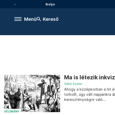
Ibolya
Menü
Kereső
Ma is létezik inkvi
Sáhó Eszter
Ahogy a középkorban a hit é
torkollt, úgy vált napjainkra
kereszténységre való...
VÉLEMÉNY