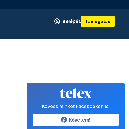
Belépés
Támogatás
Kövess minket Facebookon is!
Követem!