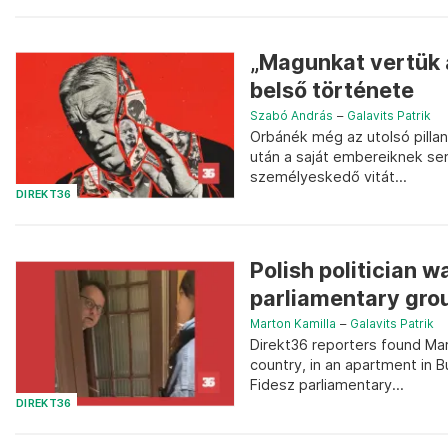
„Magunkat vertük 
belső története
Szabó András
–
Galavits Patrik
Orbánék még az utolsó pillan
után a saját embereiknek se
személyeskedő vitát...
DIREKT36
Polish politician 
parliamentary gro
Marton Kamilla
–
Galavits Patrik
Direkt36 reporters found Ma
country, in an apartment in B
Fidesz parliamentary...
DIREKT36