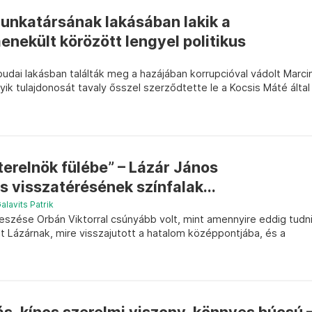
munkatársának lakásában lakik a
nekült körözött lengyel politikus
udai lakásban találták meg a hazájában korrupcióval vádolt Marci
ik tulajdonosát tavaly ősszel szerződtette le a Kocsis Máté által
terelnök fülébe” – Lázár János
 visszatérésének színfalak...
alavits Patrik
szése Orbán Viktorral csúnyább volt, mint amennyire eddig tudn
t Lázárnak, mire visszajutott a hatalom középpontjába, és a