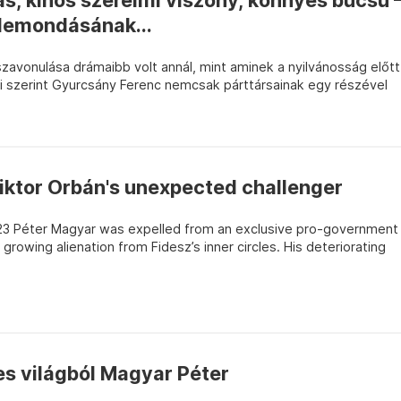
ás, kínos szerelmi viszony, könnyes búcsú 
lemondásának...
szavonulása drámaibb volt annál, mint aminek a nyilvánosság előtt
ai szerint Gyurcsány Ferenc nemcsak párttársainak egy részével
 Viktor Orbán's unexpected challenger
2023 Péter Magyar was expelled from an exclusive pro-government
growing alienation from Fidesz’s inner circles. His deteriorating
zes világból Magyar Péter