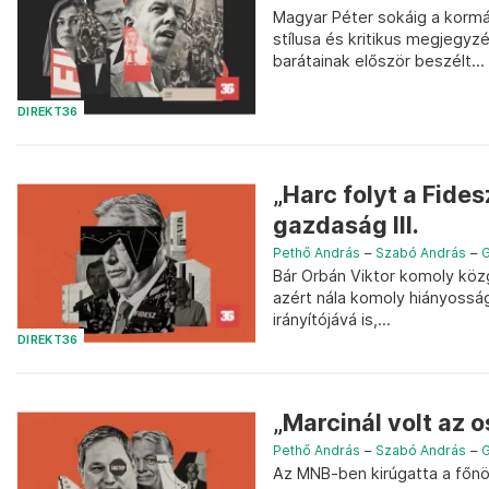
Magyar Péter sokáig a kormá
stílusa és kritikus megjegyz
barátainak először beszélt...
DIREKT36
„Harc folyt a Fide
gazdaság III.
Pethő András
–
Szabó András
–
G
Bár Orbán Viktor komoly közg
azért nála komoly hiányossá
irányítójává is,...
DIREKT36
„Marcinál volt az 
Pethő András
–
Szabó András
–
G
Az MNB-ben kirúgatta a főnö