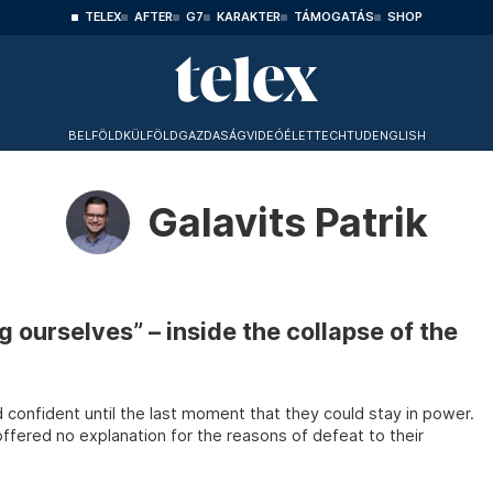
TELEX
AFTER
G7
KARAKTER
TÁMOGATÁS
SHOP
BELFÖLD
KÜLFÖLD
GAZDASÁG
VIDEÓ
ÉLET
TECHTUD
ENGLISH
Galavits Patrik
 ourselves” – inside the collapse of the
confident until the last moment that they could stay in power.
offered no explanation for the reasons of defeat to their