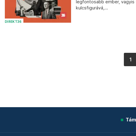
legfontosabb ember, vagyis O
kulcsfigurává,...
DIREKT36
1
Tám