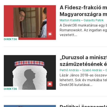
A Fidesz-frakció 
Magyarországra me
Marton Kamilla
–
Galavits Patrik
A Direkt36 munkatársai egy b
Romanowskit. Az ingatlan egy
vezetett...
DIREKT36
„Duruzsol a minisz
száműzetésének és
Pethő András
–
Szabó András
–
G
Lázár János 2018-as összeve
lehetett. Sok év munkába tel
Direkt36 kutatásai...
DIREKT36