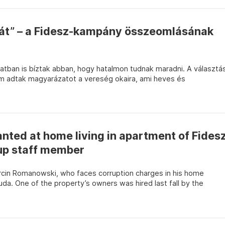
át” – a Fidesz-kampány összeomlásának
atban is bíztak abban, hogy hatalmon tudnak maradni. A választá
m adtak magyarázatot a vereség okaira, ami heves és
wanted at home living in apartment of Fides
up staff member
rcin Romanowski, who faces corruption charges in his home
uda. One of the property’s owners was hired last fall by the