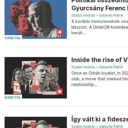
Politikai összeoml
Gyurcsány Ferenc 
Szabó András
–
Galavits Patrik
A korábbi miniszterelnök vis
látszott. A Direkt36 kutatás
került...
DIREKT36
Inside the rise of
Szabó András
–
Galavits Patrik
Once an Orbán loyalist, in 
club, a move that marked his 
relationship...
DIREKT36
Így vált ki a fides
Szabó András
–
Galavits Patrik