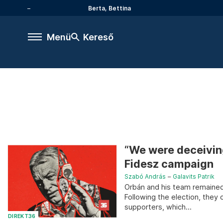
Berta, Bettina
Menü
Kereső
“We were deceiving
Fidesz campaign
Szabó András
–
Galavits Patrik
Orbán and his team remained 
Following the election, they 
supporters, which...
DIREKT36