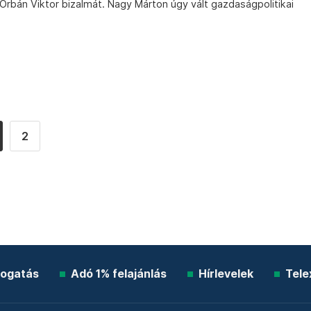
rbán Viktor bizalmát. Nagy Márton úgy vált gazdaságpolitikai
2
ogatás
Adó 1% felajánlás
Hírlevelek
Tele