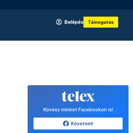
Belépés
Támogatás
Kövess minket Facebookon is!
Követem!