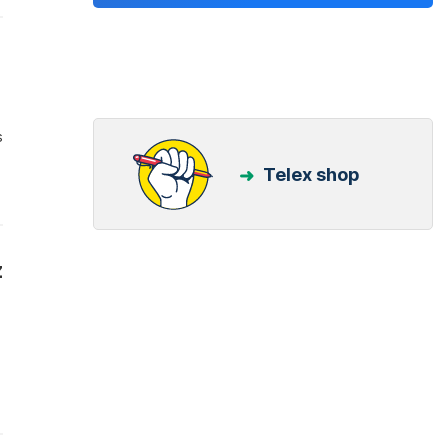
s
Telex shop
z