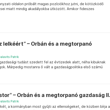
nyzati oldalon próbált magas pozíciókhoz jutni, de kötözködő
ései miatt mindig akadályokba ütközött. Amikor fideszes
sz lelkéért” – Orbán és a megtorpanó
alavits Patrik
azdasági tudást szedett fel az évtizedek alatt, néha kibuknak
gok. Márpedig mostanra ő vált a gazdaságpolitika első számú
ostor” – Orbán és a megtorpanó gazdaság II
alavits Patrik
két, a kormányban most gyűjti az ellenségeket, de közben bírja a