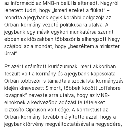
az információ az MNB-n belül is elterjedt. Nagyról
lehetett tudni, hogy „ismeri ezeket a fiúkat” –
mondta a jegybank egyik korábbi dolgozója az
Orbán-kormány vezető politikusaira utalva. A
jegybank egy másik egykori munkatársa szerint
ebben az időszakban többször is elhangzott Nagy
szájából az a mondat, hogy „beszéltem a miniszter
úrral”.
Ez azért számított kuriózumnak, mert akkoriban
feszült volt a kormány és a jegybank kapcsolata.
Orbán többször is támadta a szocialista kormányzás
idején kinevezett Simort, többek között „offshore
lovagnak” nevezte arra utalva, hogy az MNB-
elnöknek a kedvezőbb adózási feltételeket
biztosító Cipruson volt cége. A konfliktust az
Orbán-kormány tovább mélyítette azzal, hogy a
jegybanktörvény megváltoztatásával a negyedére,