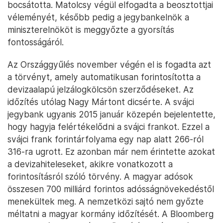
bocsátotta. Matolcsy végül elfogadta a beosztottjai
véleményét, később pedig a jegybankelnök a
miniszterelnököt is meggyőzte a gyorsítás
fontosságáról.
Az Országgyűlés november végén el is fogadta azt
a törvényt, amely automatikusan forintosította a
devizaalapú jelzálogkölcsön szerződéseket. Az
időzítés utólag Nagy Mártont dicsérte. A svájci
jegybank ugyanis 2015 január közepén bejelentette,
hogy hagyja felértékelődni a svájci frankot. Ezzel a
svájci frank forintárfolyama egy nap alatt 266-ról
316-ra ugrott. Ez azonban már nem érintette azokat
a devizahiteleseket, akikre vonatkozott a
forintosításról szóló törvény. A magyar adósok
összesen 700 milliárd forintos adósságnövekedéstől
menekültek meg. A nemzetközi sajtó nem győzte
méltatni a magyar kormány időzítését. A Bloomberg