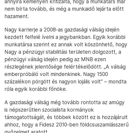
annyira keményen kritizálta, hogy a munkatárs már
nem bírta tovább, és még a munkaidő lejárta előtt
hazament.
Nagy karrierje a 2008-as gazdasági válság idején
kezdett felfelé ívelni a jegybankban. Egyik korábbi
munkatársa szerint ez annak volt köszönhető, hogy
Nagy a pénzügyi stabilitási területen dolgozott, a
pénzügyi válság idején pedig az MNB ezen
részlegének jelentősége felértékelődött. „A válság
emberpróbáló volt mindenkinek. Nagy 1500
százalékon pörgött és nagyon lojális volt” – mondta
róla egyik korábbi főnöke.
A gazdasági válság még tovább rontotta az amúgy
is népszerűtlen szocialista kormányok
támogatottságát, és többek között ez is hozzájárult
ahhoz, hogy a Fidesz 2010-ben földcsuszamlásszerű
győzelmet aratott.