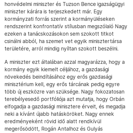
honvédelmi miniszter és Tuzson Bence igazságügyi
miniszter kárára is terjeszkedett már. Egy
kormányzati forrás szerint a kormányüléseken
rendszerint konfrontatív stílusban megszólaló Nagy
ezeken a tanácskozásokon sem szokott titkot
csinálni abból, ha szemet vet egyik minisztertársa
területére, arról mindig nyíltan szokott beszélni.
A miniszter ezt általában azzal magyarázza, hogy a
kormány egyik kiemelt céljához, a gazdasági
növekedés beindításához egy erős gazdasági
minisztérium kell, egy erős tárcának pedig egyre
több új eszközre van szüksége. Nagy fokozatosan
terebélyesedő portfóliója azt mutatja, hogy Orbán
elfogadja a gazdasági minisztere érveit, és megadja
neki a kívánt újabb hatásköröket. Nagy ennek
eredményeként rövid idő alatt rendkívül
megerősödött, Rogán Antalhoz és Gulyás