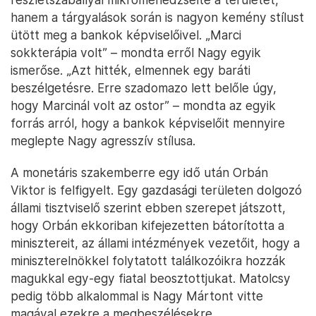
hanem a tárgyalások során is nagyon kemény stílust
ütött meg a bankok képviselőivel. „Marci
sokkterápia volt” – mondta erről Nagy egyik
ismerőse. „Azt hitték, elmennek egy baráti
beszélgetésre. Erre szadomazo lett belőle úgy,
hogy Marcinál volt az ostor” – mondta az egyik
forrás arról, hogy a bankok képviselőit mennyire
meglepte Nagy agresszív stílusa.
A monetáris szakemberre egy idő után Orbán
Viktor is felfigyelt. Egy gazdasági területen dolgozó
állami tisztviselő szerint ebben szerepet játszott,
hogy Orbán ekkoriban kifejezetten bátorította a
minisztereit, az állami intézmények vezetőit, hogy a
miniszterelnökkel folytatott találkozóikra hozzák
magukkal egy-egy fiatal beosztottjukat. Matolcsy
pedig több alkalommal is Nagy Mártont vitte
magával ezekre a megbeszélésekre.