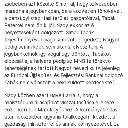
zsebében azt közölte Simorral, hogy szívesebben
maradna a jegybankban, de a közvetlen főnökével,
a pénzügyi stabilitási terület igazgatójával, Tabák
Péterrel nem jön ki jól. Nagy ekkor az ő
helyetteseként dolgozott. Simor Tabák
teljesítményével maga sem volt elégedett, Nagyot
pedig semmiképp sem akarta elveszíteni. A
jegybankelnök így végül úgy döntött, Tabákot
elbocsátja, a helyére pedig az MNB feltörekvő
tehetségének tartott Nagyot nevezi ki. (A jelenleg
az Európai Újjáépítési és Fejlesztési Banknál dolgozó
Tabák nem válaszolt a neki küldött kérdésekre.)
Nagy közben azért ügyelt arra is, hogy a
minisztériumi állásajánlat visszautasítása ellenére
közel kerüljön Matolcsyékhoz. A kormányalakítás
utáni időszakban ugyanis találkozgatni kezdett a
gazdasági miniszterrel és annak környezetével. Ez