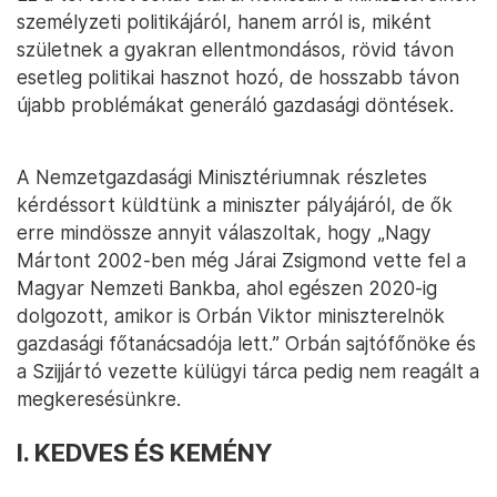
személyzeti politikájáról, hanem arról is, miként
születnek a gyakran ellentmondásos, rövid távon
esetleg politikai hasznot hozó, de hosszabb távon
újabb problémákat generáló gazdasági döntések.
A Nemzetgazdasági Minisztériumnak részletes
kérdéssort küldtünk a miniszter pályájáról, de ők
erre mindössze annyit válaszoltak, hogy „Nagy
Mártont 2002-ben még Járai Zsigmond vette fel a
Magyar Nemzeti Bankba, ahol egészen 2020-ig
dolgozott, amikor is Orbán Viktor miniszterelnök
gazdasági főtanácsadója lett.” Orbán sajtófőnöke és
a Szijjártó vezette külügyi tárca pedig nem reagált a
megkeresésünkre.
I. KEDVES ÉS KEMÉNY