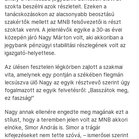
szokta beszélni azok részleteit. Ezeken a
tanácskozásokon az alacsonyabb beosztású
szakértők mellett az MNB felsővezetői is részt
szoktak venni. A jelenlévők egyike a 30-as évei
közepén járó Nagy Márton volt, aki akkoriban a
jegybank pénzügyi stabilitási részlegének volt az
igazgató-helyettese.
Az ülésen fesztelen légkörben zajlott a szakmai
vita, amelynek egy pontján a székében flegmán
lecsúszva ülő Nagy az egyik résztvevő szerint úgy
fogalmazott az egyik felvetésről: „Basszátok meg,
ez faszság!”
Nagy annak ellenére engedte meg magának ezt a
stílust, hogy a teremben jelen volt az MNB akkori
elnöke, Simor András is. Simor a trágár
kifejezéseket nem tette szóvá, – ismerősei szerint