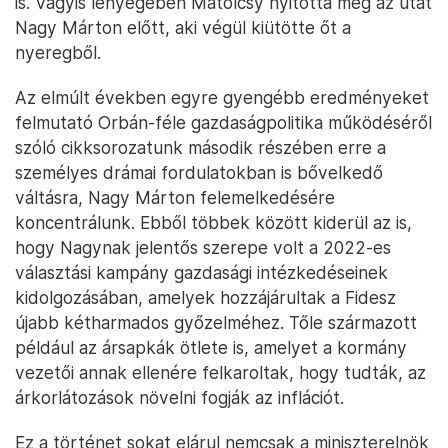
is. Vagyis lényegében Matolcsy nyitotta meg az utat
Nagy Márton előtt, aki végül kiütötte őt a
nyeregből.
Az elmúlt években egyre gyengébb eredményeket
felmutató Orbán-féle gazdaságpolitika működéséről
szóló cikksorozatunk második részében erre a
személyes drámai fordulatokban is bővelkedő
váltásra, Nagy Márton felemelkedésére
koncentrálunk. Ebből többek között kiderül az is,
hogy Nagynak jelentős szerepe volt a 2022-es
választási kampány gazdasági intézkedéseinek
kidolgozásában, amelyek hozzájárultak a Fidesz
újabb kétharmados győzelméhez. Tőle származott
például az ársapkák ötlete is, amelyet a kormány
vezetői annak ellenére felkaroltak, hogy tudták, az
árkorlátozások növelni fogják az inflációt.
Ez a történet sokat elárul nemcsak a miniszterelnök