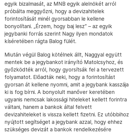
egyik bizalmasát, az MNB egyik alelnökét arról
próbálta meggyőzni, hogy a devizahitelek
forintosítását minél gyorsabban le kellene
bonyolítani. „Érzem, hogy baj lesz” – az egyik
jegybanki forrás szerint Nagy ilyen mondatok
kíséretében rágta Balog fülét.
Miután végül Balog kötélnek állt, Naggyal együtt
mentek be a jegybankot irányító Matolcsyhoz, és
győzködték arról, hogy gyorsítsák fel a tervezett
folyamatot. Előadták neki, hogy a forintosítást
gyorsan át kellene nyomni, amit a jegybank kasszája
ki is fog bírni. A bonyolult manőver keretében
ugyanis nemcsak lakossági hiteleket kellett forintra
váltani, hanem a bankok által felvett
devizahiteleket is vissza kellett fizetni. Ez utóbbihoz
nyújtott segítséget a jegybank azzal, hogy ehhez
szükséges devizát a bankok rendelkezésére