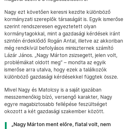
Nagy ezt követően keresni kezdte különböző
kormányzati szereplők társaságát is. Egyik ismerőse
szerint rendszeresen egyeztetett olyan
kormánytagokkal, mint a gazdasági kérdések iránt
szintén érdeklődő Rogán Antal, illetve az akkoriban
még rendkívül befolyásos miniszternek számító
Lázár János. „Nagy Márton zsizsegett, jelen volt,
problémákat oldott meg” – mondta az egyik
ismerőse arra utalva, hogy ezek a találkozók
különböző gazdasági kérdésekkel függtek össze.
Mivel Nagy és Matolcsy is a saját igazában
messzemenőkig bízó, versengő karakter, Nagy
egyre magabiztosabb fellépése feszültséget
okozott a két gazdasági szakember között.
„Nagy Márton ment előre, fiatal volt, nem