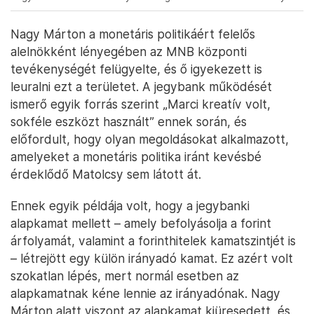
Nagy Márton a monetáris politikáért felelős
alelnökként lényegében az MNB központi
tevékenységét felügyelte, és ő igyekezett is
leuralni ezt a területet. A jegybank működését
ismerő egyik forrás szerint „Marci kreatív volt,
sokféle eszközt használt” ennek során, és
előfordult, hogy olyan megoldásokat alkalmazott,
amelyeket a monetáris politika iránt kevésbé
érdeklődő Matolcsy sem látott át.
Ennek egyik példája volt, hogy a jegybanki
alapkamat mellett – amely befolyásolja a forint
árfolyamát, valamint a forinthitelek kamatszintjét is
– létrejött egy külön irányadó kamat. Ez azért volt
szokatlan lépés, mert normál esetben az
alapkamatnak kéne lennie az irányadónak. Nagy
Márton alatt viszont az alapkamat kiüresedett, és