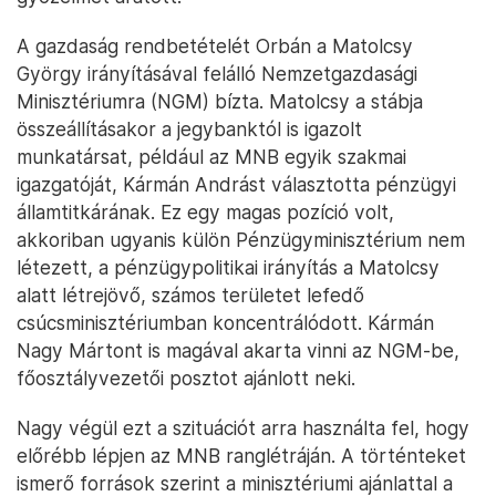
A gazdaság rendbetételét Orbán a Matolcsy
György irányításával felálló Nemzetgazdasági
Minisztériumra (NGM) bízta. Matolcsy a stábja
összeállításakor a jegybanktól is igazolt
munkatársat, például az MNB egyik szakmai
igazgatóját, Kármán Andrást választotta pénzügyi
államtitkárának. Ez egy magas pozíció volt,
akkoriban ugyanis külön Pénzügyminisztérium nem
létezett, a pénzügypolitikai irányítás a Matolcsy
alatt létrejövő, számos területet lefedő
csúcsminisztériumban koncentrálódott. Kármán
Nagy Mártont is magával akarta vinni az NGM-be,
főosztályvezetői posztot ajánlott neki.
Nagy végül ezt a szituációt arra használta fel, hogy
előrébb lépjen az MNB ranglétráján. A történteket
ismerő források szerint a minisztériumi ajánlattal a