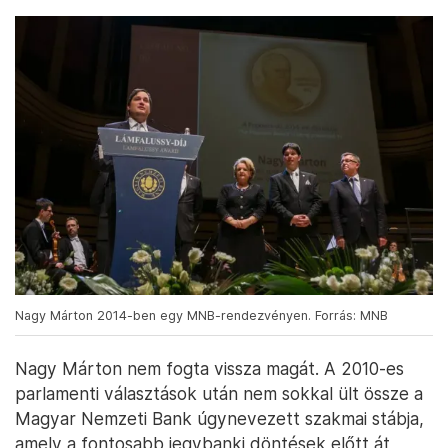
Nagy Márton 2014-ben egy MNB-rendezvényen. Forrás: MNB
Nagy Márton nem fogta vissza magát. A 2010-es
parlamenti választások után nem sokkal ült össze a
Magyar Nemzeti Bank úgynevezett szakmai stábja,
amely a fontosabb jegybanki döntések előtt át