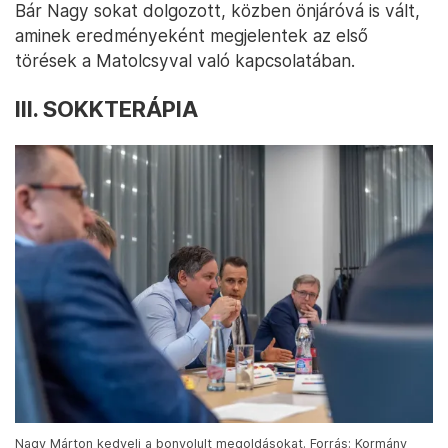
Bár Nagy sokat dolgozott, közben önjáróvá is vált,
aminek eredményeként megjelentek az első
törések a Matolcsyval való kapcsolatában.
III. SOKKTERÁPIA
Nagy Márton kedveli a bonyolult megoldásokat. Forrás: Kormány