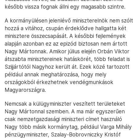
később vissza fognak állni egy magasabb szintre.
A kormányülésen jelenlévő miniszterelnök nem szólt
hozzá a vitához, csupán érdeklődve hallgatta két
minisztere összecsapását. A későbbi fejlemények
alapján azonban ez az epizód biztosan nem ártott
Nagy Mártonnak. Amikor július elején Orbán Viktor
átszabta minisztereinek hatáskörét, több feladat is
Szijjártótól Nagyhoz került át. Ezek közé tartozott
például annak meghatározása, hogy mely
országokból érkezhetnek vendégmunkások
Magyarországra.
Nemcsak a külügyminiszter veszített területeket
Nagy Mártonnal szemben. A ma már egyszerűen
csak nemzetgazdasági miniszteri címet használó
Nagy több másik kormánytag, például Varga Mihály
pénzügyminiszter, Szalay-Bobrovniczky Kristóf