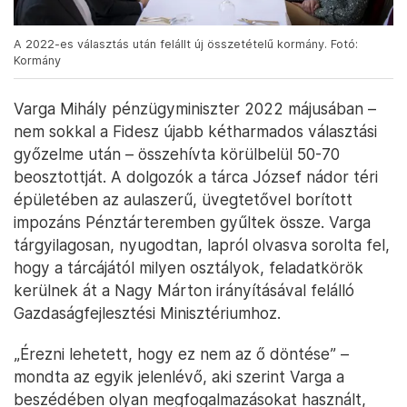
A 2022-es választás után felállt új összetételű kormány. Fotó:
Kormány
Varga Mihály pénzügyminiszter 2022 májusában –
nem sokkal a Fidesz újabb kétharmados választási
győzelme után – összehívta körülbelül 50-70
beosztottját. A dolgozók a tárca József nádor téri
épületében az aulaszerű, üvegtetővel borított
impozáns Pénztárteremben gyűltek össze. Varga
tárgyilagosan, nyugodtan, lapról olvasva sorolta fel,
hogy a tárcájától milyen osztályok, feladatkörök
kerülnek át a Nagy Márton irányításával felálló
Gazdaságfejlesztési Minisztériumhoz.
„Érezni lehetett, hogy ez nem az ő döntése” –
mondta az egyik jelenlévő, aki szerint Varga a
beszédében olyan megfogalmazásokat használt,