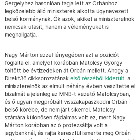
Gergelyhez hasonlóan tagja lett az Orbánhoz
legközelebb álló miniszterek alkotta úgynevezett
belső kormánynak. Ők azok, akiket a miniszterelnök
nemcsak utasít, hanem a véleményüket is
meghallgatja.
Nagy Márton ezzel lényegében azt a pozíciót
foglalta el, amelyet korábban Matolcsy György
töltött be évtizedeken át Orbán mellett. Ahogy a
Direkt36 cikksorozatának
első részéből kiderült
, a
miniszterelnök az elmúlt néhány évben veszítette el
bizalmát a jelenleg az MNB-t vezető Matolcsyban,
és ő ugyan megpróbált visszakapaszkodni Orbán
belső körébe, de nem járt sikerrel. Matolcsy
számára különösen fájdalmas volt ez, mert Nagy
Márton korábban az ő protezsáltja volt a
jegybanknál, és rajta keresztül ismerte meg Orbán