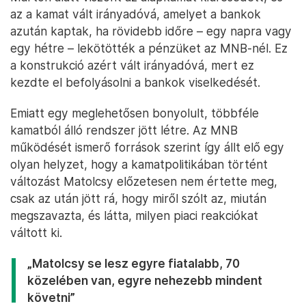
az a kamat vált irányadóvá, amelyet a bankok
azután kaptak, ha rövidebb időre – egy napra vagy
egy hétre – lekötötték a pénzüket az MNB-nél. Ez
a konstrukció azért vált irányadóvá, mert ez
kezdte el befolyásolni a bankok viselkedését.
Emiatt egy meglehetősen bonyolult, többféle
kamatból álló rendszer jött létre. Az MNB
működését ismerő források szerint így állt elő egy
olyan helyzet, hogy a kamatpolitikában történt
változást Matolcsy előzetesen nem értette meg,
csak az után jött rá, hogy miről szólt az, miután
megszavazta, és látta, milyen piaci reakciókat
váltott ki.
„Matolcsy se lesz egyre fiatalabb, 70
közelében van, egyre nehezebb mindent
követni”