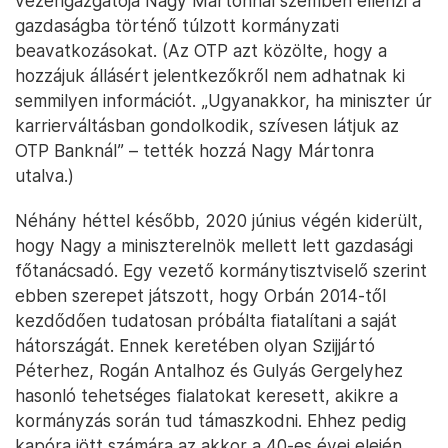
vezérigazgatója Nagy Mártonnal szemben ellenzi a
gazdaságba történő túlzott kormányzati
beavatkozásokat. (Az OTP azt közölte, hogy a
hozzájuk állásért jelentkezőkről nem adhatnak ki
semmilyen információt. „Ugyanakkor, ha miniszter úr
karrierváltásban gondolkodik, szívesen látjuk az
OTP Banknál” – tették hozzá Nagy Mártonra
utalva.)
Néhány héttel később, 2020 június végén kiderült,
hogy Nagy a miniszterelnök mellett lett gazdasági
főtanácsadó. Egy vezető kormánytisztviselő szerint
ebben szerepet játszott, hogy Orbán 2014-től
kezdődően tudatosan próbálta fiatalítani a saját
hátországát. Ennek keretében olyan Szijjártó
Péterhez, Rogán Antalhoz és Gulyás Gergelyhez
hasonló tehetséges fialatokat keresett, akikre a
kormányzás során tud támaszkodni. Ehhez pedig
kapóra jött számára az akkor a 40-es évei elején