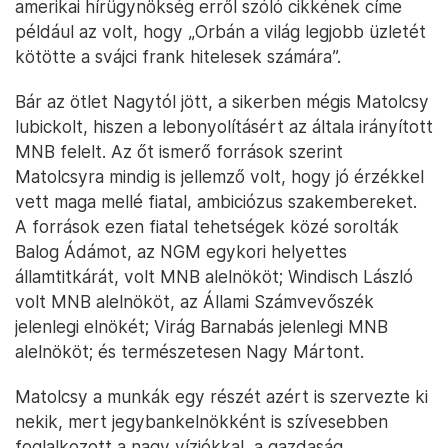
amerikai hírügynökség erről szóló cikkének címe
például az volt, hogy „Orbán a világ legjobb üzletét
kötötte a svájci frank hitelesek számára”.
Bár az ötlet Nagytól jött, a sikerben mégis Matolcsy
lubickolt, hiszen a lebonyolításért az általa irányított
MNB felelt. Az őt ismerő források szerint
Matolcsyra mindig is jellemző volt, hogy jó érzékkel
vett maga mellé fiatal, ambiciózus szakembereket.
A források ezen fiatal tehetségek közé sorolták
Balog Ádámot, az NGM egykori helyettes
államtitkárát, volt MNB alelnököt; Windisch László
volt MNB alelnököt, az Állami Számvevőszék
jelenlegi elnökét; Virág Barnabás jelenlegi MNB
alelnököt; és természetesen Nagy Mártont.
Matolcsy a munkák egy részét azért is szervezte ki
nekik, mert jegybankelnökként is szívesebben
foglalkozott a nagy víziókkal, a gazdaság