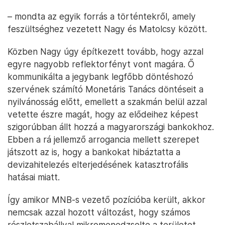
– mondta az egyik forrás a történtekről, amely
feszültséghez vezetett Nagy és Matolcsy között.
Közben Nagy úgy építkezett tovább, hogy azzal
egyre nagyobb reflektorfényt vont magára. Ő
kommunikálta a jegybank legfőbb döntéshozó
szervének számító Monetáris Tanács döntéseit a
nyilvánosság előtt, emellett a szakmán belül azzal
vetette észre magát, hogy az elődeihez képest
szigorúbban állt hozzá a magyarországi bankokhoz.
Ebben a rá jellemző arrogancia mellett szerepet
játszott az is, hogy a bankokat hibáztatta a
devizahitelezés elterjedésének katasztrofális
hatásai miatt.
Így amikor MNB-s vezető pozícióba került, akkor
nemcsak azzal hozott változást, hogy számos
részletszabállyal mikromenedzselte a területet,