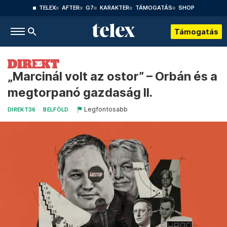
TELEX
AFTER
G7
KARAKTER
TÁMOGATÁS
SHOP
Támogatás
„Marcinál volt az ostor” – Orbán és a
megtorpanó gazdaság II.
Legfontosabb
DIREKT36
BELFÖLD