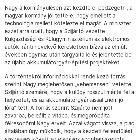
Nagy a kormányülésen azt kezdte el pedzegetni, a
magyar kormány jól tette-e, hogy emellett a
technológia mellett kötelezte el magát. A miniszter
ezzel arra utalt, hogy a Szijjártó vezette
Külgazdasági és Külügyminisztérium az elektromos
autók iránti növekvő keresletben bízva az elmúlt
években egymás után tárgyalta le és jelentette be
az újabb akkumulátorgyár-építési projekteket.
A történtekről információkkal rendelkező forrás
szerint Nagy meglehetősen „vehemensen” vetette
Szijjártó szemére, hogy a külügy rosszul mérte fel a
helyzetet, és az akkumulátorgyártással „nem jó
lóra” tett. A forrás szerint Szijjártó nem jött
zavarba, beleállt a vitába, és megpróbálta
félresöpörni Nagy érveit. Azzal vágott vissza, a piac
általában úgy működik, hogy a kezdeti fellendülést
visszaesés követi, az eladások azonban szerinte