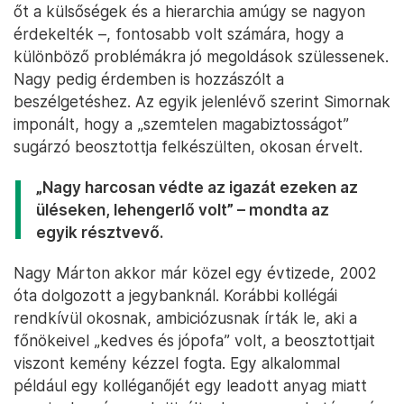
őt a külsőségek és a hierarchia amúgy se nagyon
érdekelték –, fontosabb volt számára, hogy a
különböző problémákra jó megoldások szülessenek.
Nagy pedig érdemben is hozzászólt a
beszélgetéshez. Az egyik jelenlévő szerint Simornak
imponált, hogy a „szemtelen magabiztosságot”
sugárzó beosztottja felkészülten, okosan érvelt.
„Nagy harcosan védte az igazát ezeken az
üléseken, lehengerlő volt” – mondta az
egyik résztvevő.
Nagy Márton akkor már közel egy évtizede, 2002
óta dolgozott a jegybanknál. Korábbi kollégái
rendkívül okosnak, ambiciózusnak írták le, aki a
főnökeivel „kedves és jópofa” volt, a beosztottjait
viszont kemény kézzel fogta. Egy alkalommal
például egy kolléganőjét egy leadott anyag miatt