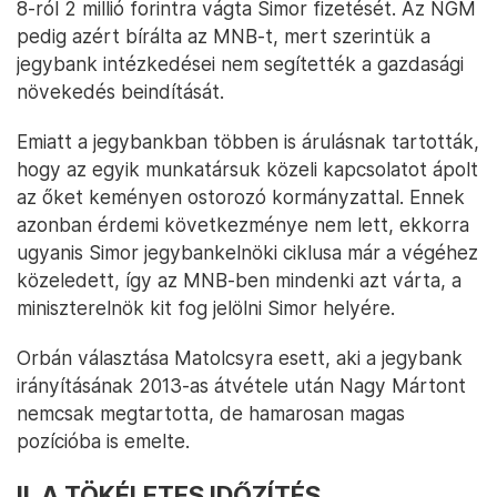
8-ról 2 millió forintra vágta Simor fizetését. Az NGM
pedig azért bírálta az MNB-t, mert szerintük a
jegybank intézkedései nem segítették a gazdasági
növekedés beindítását.
Emiatt a jegybankban többen is árulásnak tartották,
hogy az egyik munkatársuk közeli kapcsolatot ápolt
az őket keményen ostorozó kormányzattal. Ennek
azonban érdemi következménye nem lett, ekkorra
ugyanis Simor jegybankelnöki ciklusa már a végéhez
közeledett, így az MNB-ben mindenki azt várta, a
miniszterelnök kit fog jelölni Simor helyére.
Orbán választása Matolcsyra esett, aki a jegybank
irányításának 2013-as átvétele után Nagy Mártont
nemcsak megtartotta, de hamarosan magas
pozícióba is emelte.
II. A TÖKÉLETES IDŐZÍTÉS