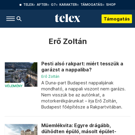
TELEX
AFTER
G7
KARAKTER
TÁMOGATÁS
SHOP
Támogatás
Erő Zoltán
Pesti alsó rakpart: miért tesszük a
garázst a nappaliba?
Erő Zoltán
A Duna-part Budapest nappalijának
VÉLEMÉNY
mondható, a nappali viszont nem garázs.
Nem visszük be az autónkat, a
motorkerékpárunkat – írja Erő Zoltán,
Budapest főépítésze a Rakpartvitában.
Műemlékvita: Egyre drágább,
dühödten épülő, másolt épület-