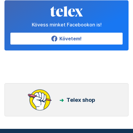
Kövess minket Facebookon is!
Követem!
Telex shop