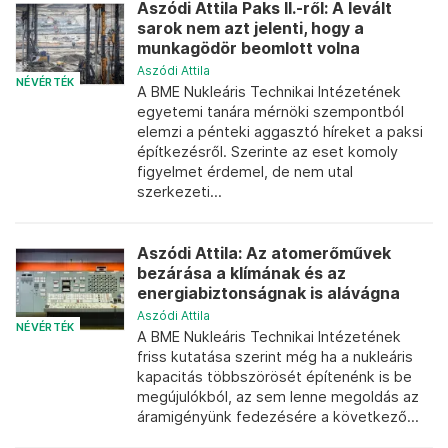
Aszódi Attila Paks II.-ről: A levált
sarok nem azt jelenti, hogy a
munkagödör beomlott volna
Aszódi Attila
NÉVÉRTÉK
A BME Nukleáris Technikai Intézetének
egyetemi tanára mérnöki szempontból
elemzi a pénteki aggasztó híreket a paksi
építkezésről. Szerinte az eset komoly
figyelmet érdemel, de nem utal
szerkezeti...
Aszódi Attila: Az atomerőművek
bezárása a klímának és az
energiabiztonságnak is alávágna
Aszódi Attila
NÉVÉRTÉK
A BME Nukleáris Technikai Intézetének
friss kutatása szerint még ha a nukleáris
kapacitás többszörösét építenénk is be
megújulókból, az sem lenne megoldás az
áramigényünk fedezésére a következő...