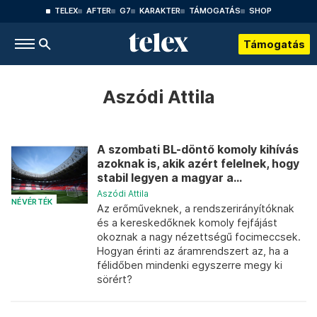
TELEX
AFTER
G7
KARAKTER
TÁMOGATÁS
SHOP
Támogatás
Aszódi Attila
A szombati BL-döntő komoly kihívás
azoknak is, akik azért felelnek, hogy
stabil legyen a magyar a...
Aszódi Attila
NÉVÉRTÉK
Az erőműveknek, a rendszerirányítóknak
és a kereskedőknek komoly fejfájást
okoznak a nagy nézettségű focimeccsek.
Hogyan érinti az áramrendszert az, ha a
félidőben mindenki egyszerre megy ki
sörért?