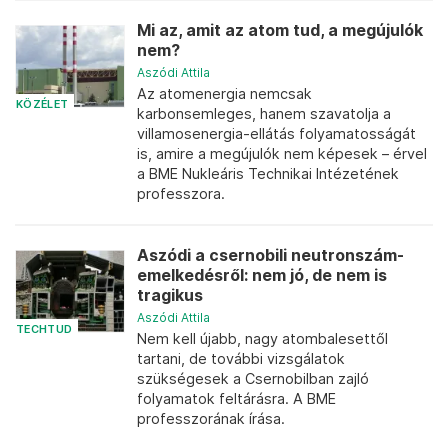
Mi az, amit az atom tud, a megújulók
nem?
Aszódi Attila
Az atomenergia nemcsak
KÖZÉLET
karbonsemleges, hanem szavatolja a
villamosenergia-ellátás folyamatosságát
is, amire a megújulók nem képesek – érvel
a BME Nukleáris Technikai Intézetének
professzora.
Aszódi a csernobili neutronszám-
emelkedésről: nem jó, de nem is
tragikus
Aszódi Attila
TECHTUD
Nem kell újabb, nagy atombalesettől
tartani, de további vizsgálatok
szükségesek a Csernobilban zajló
folyamatok feltárásra. A BME
professzorának írása.