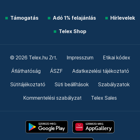
Támogatás
Adó 1% felajánlás
Hírlevelek
Telex Shop
© 2026 Telex.hu Zrt.
Impresszum
Etikai kódex
Átláthatóság
ÁSZF
Adatkezelési tájékoztató
Sütitájékoztató
Süti beállítások
Szabályzatok
Kommentelési szabályzat
Telex Sales