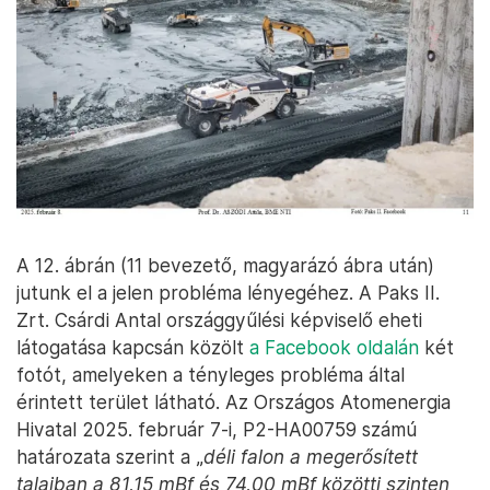
A 11. ábra a munkagödörben már a munkasíkok
kialakítása érdekében zajló munkát mutatja. A
gépek itt már azokat a síkokat munkálják meg,
amelyek a munkagödör tényleges alját adják majd,
és amelyekre – egy szerelőbeton elkészítése után –