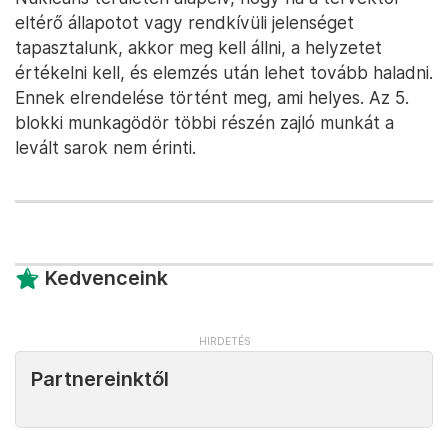
megtiltása a véleményem szerint helyes volt.
Ki kell vizsgálni, hogy a cementált rész
leválása miért történt meg, milyen
kiterjedésűek azok a problémák, amelyek a
leválást okozták.
Tisztázni kell, hogy a szilárdított rész eredeti
tervezési funkciójának ellátását érinti-e a
tapasztalt eltérés.
Folyamatosan nyomon kell követni a
munkagödör szerkezeti elemeinek mozgását.
Ugyanígy alapvető fontosságú a meglévő 1-4.
blokk épületmozgási monitoring-rendszerének
folyamatos nyomon követése, az eredmények
folyamatos értékelése.
A talajvízszint-mérő kutak adatainak
folyamatos értékelése mind az 1-4. blokk,