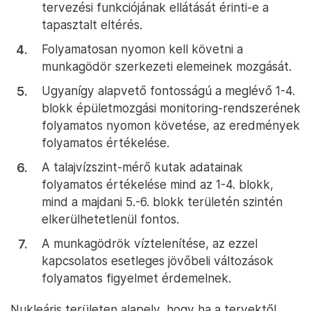
Mik most a további teendők?
Az elsődleges a munkavédelmi biztonsági
szabályok szigorú betartása. Munkát csak ott
és úgy szabad engedni, ahogy és ahol
biztonságos. A problémával érintett területen
és annak környezetében a munkavégzés