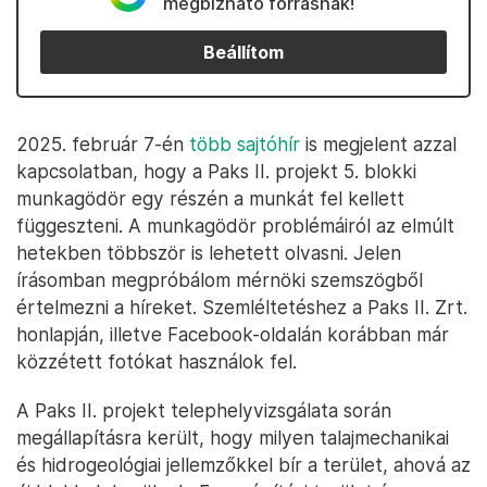
megbízható forrásnak!
Beállítom
2025. február 7-én
több
sajtóhír
is megjelent azzal
kapcsolatban, hogy a Paks II. projekt 5. blokki
munkagödör egy részén a munkát fel kellett
függeszteni. A munkagödör problémáiról az elmúlt
hetekben többször is lehetett olvasni. Jelen
írásomban megpróbálom mérnöki szemszögből
értelmezni a híreket. Szemléltetéshez a Paks II. Zrt.
honlapján, illetve Facebook-oldalán korábban már
közzétett fotókat használok fel.
A Paks II. projekt telephelyvizsgálata során
megállapításra került, hogy milyen talajmechanikai
és hidrogeológiai jellemzőkkel bír a terület, ahová az