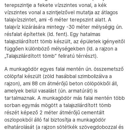
terepszintje a fekete vízszintes vonal, a kék
vízszintes vonal a szintjelzővel mutatja az átlagos
talajvízszintet, ami -6 méter terepszint alatt. A
talajvíz kizárására mintegy -30 méter mélységig ún.
résfalat építettek (ld. fent). Egy hatalmas
talajszilárdított tömb készült, az épületek igényeitől
függően különböző mélységekben (ld. a rajzon a
„Talajszilárdított tömb” feliratú térrészt).
A munkagödör egyes falai mentén ún. összemetsző
cölöpfal készült (zöld hasábbal szimbolizálva a
rajzon), ami 88 cm átmérőjű beton cölöpökből áll,
amelyek belül vasalást (ún. armatúrát) is
tartalmaznak. A munkagödör más falai mentén több
sorban egymás mögött a talajszilárdított tömb
részét képező 2 méter átmérőjű cementált
oszlopokból álló fal biztosítja a munkagödör
elhatárolását (a rajzon sötétkék szövegdobozzal és