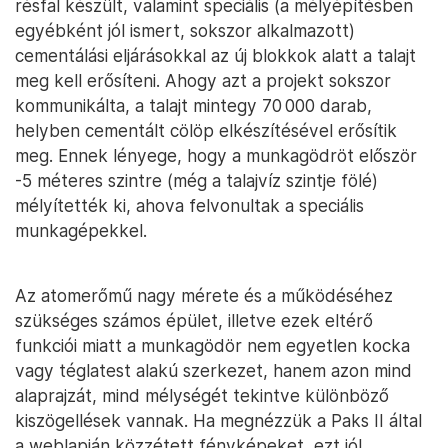
résfal készült, valamint speciális (a mélyépítésben
egyébként jól ismert, sokszor alkalmazott)
cementálási eljárásokkal az új blokkok alatt a talajt
meg kell erősíteni. Ahogy azt a projekt sokszor
kommunikálta, a talajt mintegy 70 000 darab,
helyben cementált cölöp elkészítésével erősítik
meg. Ennek lényege, hogy a munkagödröt először
-5 méteres szintre (még a talajvíz szintje fölé)
mélyítették ki, ahova felvonultak a speciális
munkagépekkel.
Az atomerőmű nagy mérete és a működéséhez
szükséges számos épület, illetve ezek eltérő
funkciói miatt a munkagödör nem egyetlen kocka
vagy téglatest alakú szerkezet, hanem azon mind
alaprajzát, mind mélységét tekintve különböző
kiszögellések vannak. Ha megnézzük a Paks II által
a weblapján közzétett fényképeket, ezt jól