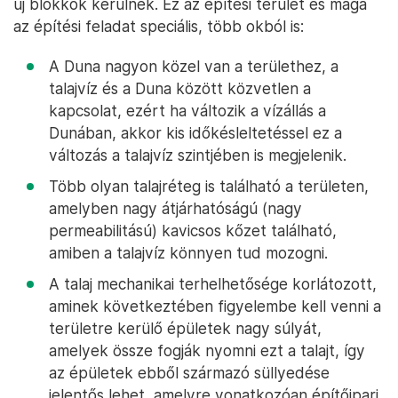
új blokkok kerülnek. Ez az építési terület és maga
az építési feladat speciális, több okból is:
A Duna nagyon közel van a területhez, a
talajvíz és a Duna között közvetlen a
kapcsolat, ezért ha változik a vízállás a
Dunában, akkor kis időkésleltetéssel ez a
változás a talajvíz szintjében is megjelenik.
Több olyan talajréteg is található a területen,
amelyben nagy átjárhatóságú (nagy
permeabilitású) kavicsos kőzet található,
amiben a talajvíz könnyen tud mozogni.
A talaj mechanikai terhelhetősége korlátozott,
aminek következtében figyelembe kell venni a
területre kerülő épületek nagy súlyát,
amelyek össze fogják nyomni ezt a talajt, így
az épületek ebből származó süllyedése
jelentős lehet, amelyre vonatkozóan építőipari