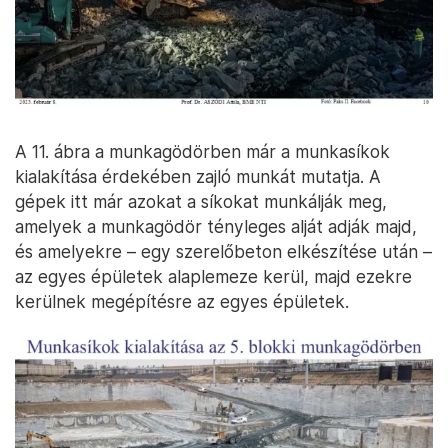
A 10. ábrán a munkagödörből történő
talajkitermelést látjuk, a háttérben a munkagödör
keleti határoló falát adó összemetsző cölöpfallal.