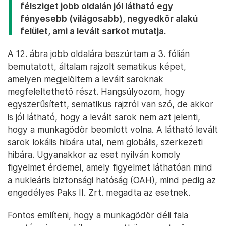
Zrt. Csárdi Antal országgyűlési képviselő eheti
látogatása kapcsán közölt
a Facebook oldalán
két
fotót, amelyeken a tényleges probléma által
érintett terület látható. Az Országos Atomenergia
Hivatal 2025. február 7-i, P2-HA00759 számú
határozata szerint a „
déli falon a megerősített
talajban a 81,15 mBf és 74,00 mBf közötti szinten
repedéseket észleltek… 2025.01.30-án a
megerősített talaj egy része beomlott a repedés
kialakulásának területén
”.
Az atomerőmű telephelyének nullszintje 97,15 mBf
(mBf a Balti-tenger szintje felett mért szintet
jelent), ami alapján a hatósági határozatban szereplő
szintek a munkagödörben a -16 méter és a -23
méter közötti mélységeknek felelnek meg. Véletlen
folytán én magam éppen a beomlás előtti napon,
január 29-én tettem személyes bejárást a