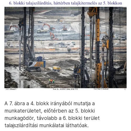
A 6. ábra mutatja a talajszilárdító gépek sorát munka
közben a 6. blokk területén, míg a háttérben már az
5. blokki munkagödör kimélyítésének munkafázisát
látjuk. Hangsúlyozom, minden képet a Paks II.
nyilvános Facebook-oldaláról vettem át.