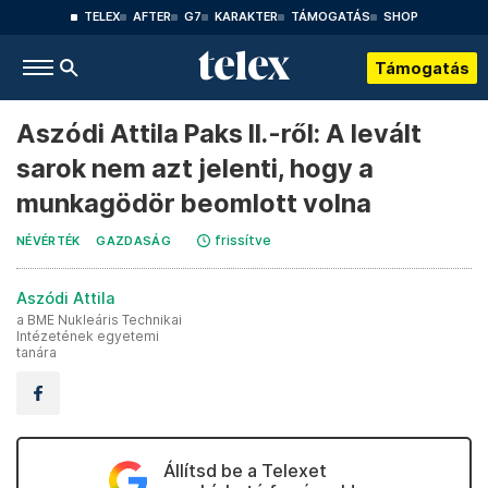
TELEX
AFTER
G7
KARAKTER
TÁMOGATÁS
SHOP
Támogatás
Aszódi Attila Paks II.-ről: A levált
sarok nem azt jelenti, hogy a
munkagödör beomlott volna
frissítve
NÉVÉRTÉK
GAZDASÁG
Aszódi Attila
a BME Nukleáris Technikai
Intézetének egyetemi
tanára
Állítsd be a Telexet