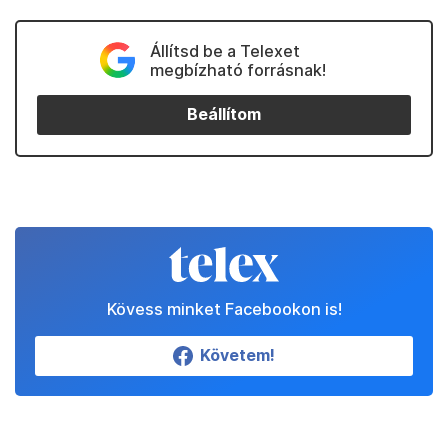
mind a majdani 5.-6. blokk területén szintén
elkerülhetetlenül fontos.
A munkagödrök víztelenítése, az ezzel
kapcsolatos esetleges jövőbeli változások
folyamatos figyelmet érdemelnek.
Nukleáris területen alapelv, hogy ha a tervektől
eltérő állapotot vagy rendkívüli jelenséget
tapasztalunk, akkor meg kell állni, a helyzetet
értékelni kell, és elemzés után lehet tovább haladni.
Ennek elrendelése történt meg, ami helyes. Az 5.
blokki munkagödör többi részén zajló munkát a
levált sarok nem érinti.