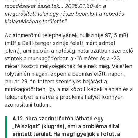
az egyes épületek alaplemeze kerül, majd ezekre
kerülnek megépítésre az egyes épületek.
A 12. ábrán (11 bevezető, magyarázó ábra után)
jutunk el a jelen probléma lényegéhez. A Paks II.