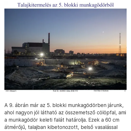
A 8. ábra északról mutatja az 5. blokki
munkagödörben zajló munkát, a háttérben a 4.
blokkot látjuk.