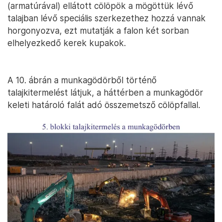
A 9. ábrán már az 5. blokki munkagödörben járunk,
ahol nagyon jól látható az összemetsző cölöpfal, ami
a munkagödör keleti falát határolja. Ezek a 60 cm
átmérőjű, talajban kibetonozott, belső vasalással
(armatúrával) ellátott cölöpök a mögöttük lévő
talajban lévő speciális szerkezethez hozzá vannak
horgonyozva, ezt mutatják a falon két sorban
elhelyezkedő kerek kupakok.