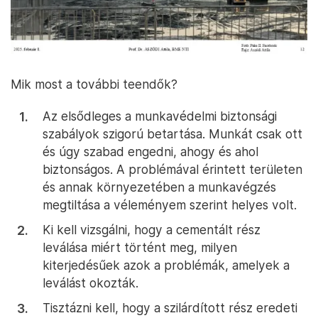
sarok lokális hibára utal, nem globális, szerkezeti
hibára. Ugyanakkor az eset nyilván komoly
figyelmet érdemel, amely figyelmet láthatóan mind
a nukleáris biztonsági hatóság (OAH), mind pedig az
engedélyes Paks II. Zrt. megadta az esetnek.
Fontos említeni, hogy a munkagödör déli fala
mentén nincsen kihorgonyzott összemetsző
cölöpfal, ott a háttérben a cementált oszlopfalat
láthatjuk (a 12. ábrán külön szövegdobozzal jelöltem
ezt). A -16 méteres szinten láthatunk egy barna
sávot, ami a korábban elhelyezett földsáncot
mutatja, amelyet a magasabb cementált oszlopfal
megtámasztására helyeztek oda egy további
munkafázis előtt.