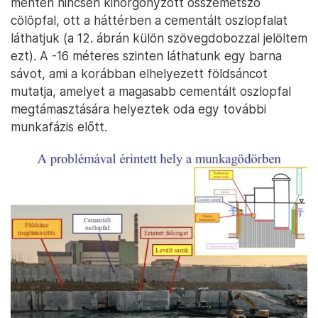
munkagödörben, így a ma közölt képek alapján és a
telephelyet ismerve a probléma helyét könnyen
azonosítani tudom.
A 12. ábra szerinti fotón látható egy
„félsziget” (kiugrás), ami a probléma által
érintett terület. Ha megfigyeljük a fotót, a
félsziget jobb oldalán jól látható egy
fényesebb (világosabb), negyedkör alakú
felület, ami a levált sarkot mutatja.
A 12. ábra jobb oldalára beszúrtam a 3. fólián
bemutatott, általam rajzolt sematikus képet,
amelyen megjelöltem a levált saroknak
megfeleltethető részt. Hangsúlyozom, hogy
egyszerűsített, sematikus rajzról van szó, de akkor
is jól látható, hogy a levált sarok nem azt jelenti,
hogy a munkagödör beomlott volna. A látható levált