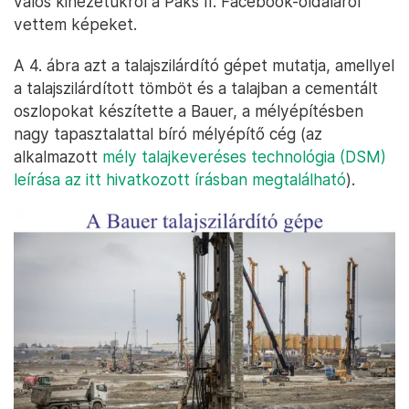
valós kinézetükről a Paks II. Facebook-oldaláról
vettem képeket.
A 4. ábra azt a talajszilárdító gépet mutatja, amellyel
a talajszilárdított tömböt és a talajban a cementált
oszlopokat készítette a Bauer, a mélyépítésben
nagy tapasztalattal bíró mélyépítő cég (az
alkalmazott
mély talajkeveréses technológia (DSM)
leírása az itt hivatkozott írásban megtalálható
).