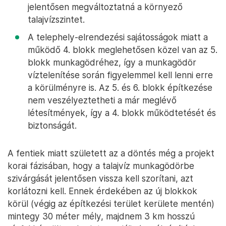
jelentősen megváltoztatná a környező
talajvízszintet.
A telephely-elrendezési sajátosságok miatt a
működő 4. blokk meglehetősen közel van az 5.
blokk munkagödréhez, így a munkagödör
víztelenítése során figyelemmel kell lenni erre
a körülményre is. Az 5. és 6. blokk építkezése
nem veszélyeztetheti a már meglévő
létesítmények, így a 4. blokk működtetését és
biztonságát.
A fentiek miatt született az a döntés még a projekt
korai fázisában, hogy a talajvíz munkagödörbe
szivárgását jelentősen vissza kell szorítani, azt
korlátozni kell. Ennek érdekében az új blokkok
körül (végig az építkezési terület kerülete mentén)
mintegy 30 méter mély, majdnem 3 km hosszú