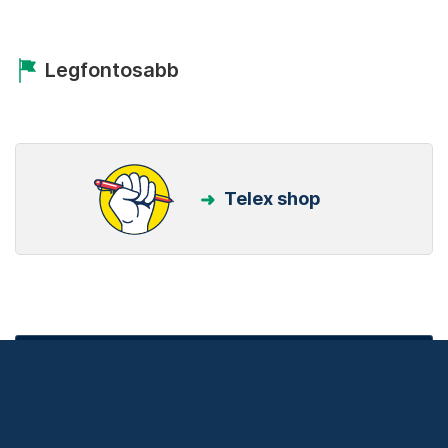
Kedvenceink
Partnereinktől
Állítsd be a Telexet
megbízható forrásnak!
Beállítom