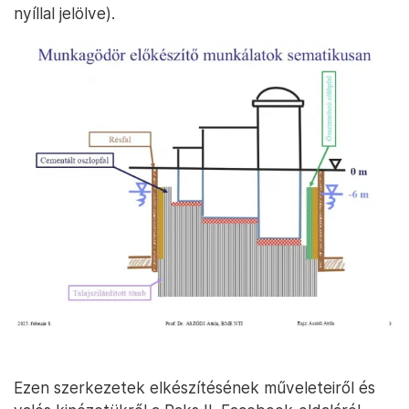
nyíllal jelölve).
Ezen szerkezetek elkészítésének műveleteiről és