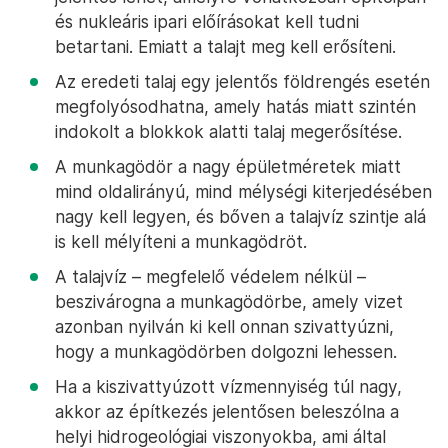
és nukleáris ipari előírásokat kell tudni
betartani. Emiatt a talajt meg kell erősíteni.
Az eredeti talaj egy jelentős földrengés esetén
megfolyósodhatna, amely hatás miatt szintén
indokolt a blokkok alatti talaj megerősítése.
A munkagödör a nagy épületméretek miatt
mind oldalirányú, mind mélységi kiterjedésében
nagy kell legyen, és bőven a talajvíz szintje alá
is kell mélyíteni a munkagödröt.
A talajvíz – megfelelő védelem nélkül –
beszivárogna a munkagödörbe, amely vizet
azonban nyilván ki kell onnan szivattyúzni,
hogy a munkagödörben dolgozni lehessen.
Ha a kiszivattyúzott vízmennyiség túl nagy,
akkor az építkezés jelentősen beleszólna a
helyi hidrogeológiai viszonyokba, ami által