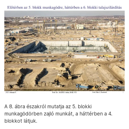
A 7. ábra a 4. blokk irányából mutatja a
munkaterületet, előtérben az 5. blokki
munkagödör, távolabb a 6. blokki terület
talajszilárdítási munkálatai láthatóak.