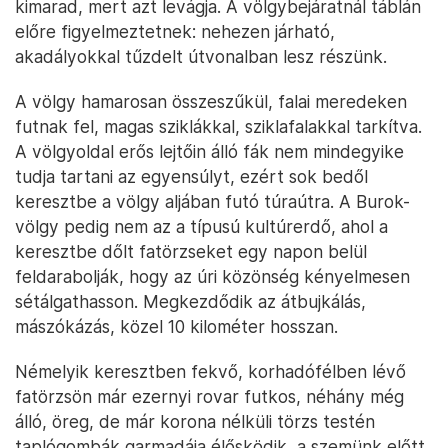
kimarad, mert azt levágja. A völgybejáratnál táblán
előre figyelmeztetnek: nehezen járható,
akadályokkal tűzdelt útvonalban lesz részünk.
A völgy hamarosan összeszűkül, falai meredeken
futnak fel, magas sziklákkal, sziklafalakkal tarkítva.
A völgyoldal erős lejtőin álló fák nem mindegyike
tudja tartani az egyensúlyt, ezért sok bedől
keresztbe a völgy aljában futó túraútra. A Burok-
völgy pedig nem az a típusú kultúrerdő, ahol a
keresztbe dőlt fatörzseket egy napon belül
feldarabolják, hogy az úri közönség kényelmesen
sétálgathasson. Megkezdődik az átbujkálás,
mászókázás, közel 10 kilométer hosszan.
Némelyik keresztben fekvő, korhadófélben lévő
fatörzsön már ezernyi rovar futkos, néhány még
álló, öreg, de már korona nélküli törzs testén
taplógombák garmadája élősködik, a szemünk előtt