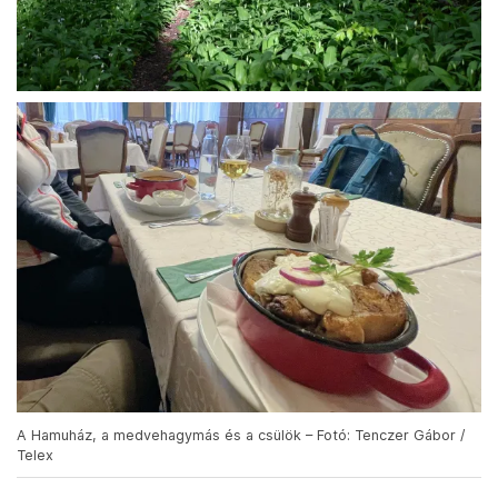
A Hamuház, a medvehagymás és a csülök – Fotó: Tenczer Gábor /
Telex