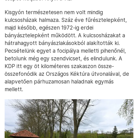
Kisgyón természetesen nem volt mindig
kulcsosházak halmaza. Száz éve fűrésztelepként,
majd később, egészen 1972-ig erdei
bányásztelepként működött. A kulcsosházakat a
hátrahagyott bányászlakásokból alakították ki.
Pecsételünk egyet a focipálya melletti pihenőnél,
betolunk még egy szendvicset, és elindulunk. A
KDP itt egy öt kilométeres szakaszon össze-
összefonódik az Országos Kéktúra útvonalával, de
alapvetően párhuzamosan haladnak egymás
mellett.