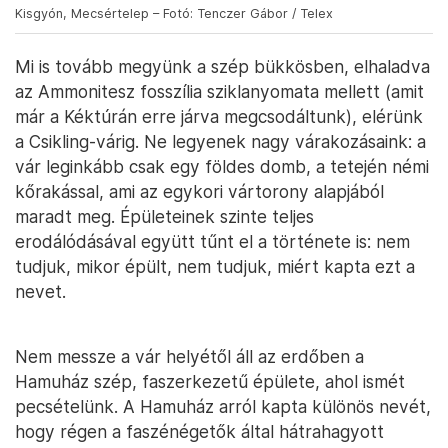
Kisgyón, Mecsértelep – Fotó: Tenczer Gábor / Telex
Mi is tovább megyünk a szép bükkösben, elhaladva
az Ammonitesz fosszília sziklanyomata mellett (amit
már a Kéktúrán erre járva megcsodáltunk), elérünk
a Csikling-várig. Ne legyenek nagy várakozásaink: a
vár leginkább csak egy földes domb, a tetején némi
kőrakással, ami az egykori vártorony alapjából
maradt meg. Épületeinek szinte teljes
erodálódásával együtt tűnt el a története is: nem
tudjuk, mikor épült, nem tudjuk, miért kapta ezt a
nevet.
Nem messze a vár helyétől áll az erdőben a
Hamuház szép, faszerkezetű épülete, ahol ismét
pecsételünk. A Hamuház arról kapta különös nevét,
hogy régen a faszénégetők által hátrahagyott