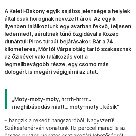
A Keleti-Bakony egyik sajátos jelensége a helyiek
által csak horognak nevezett árok. Az egyik
ilyenben találkoztunk egy avarban fekvő, teljesen
ledermedt, sérültnek tűnő őzgidával a Közép-
dunántúli Piros túraút bejárásakor. Bár a 74
kilométeres, Mórtól Várpalotáig tartó szakasznak
az őzikével való találkozás volt a
legmellbevágóbb része, egy csomó más
dologért is megéri végigjárni az utat.
„Moty-moty-moty, hrrrh-hrrrr...
meghibásodás miatt... moty-moty... késik”
– hangzik a rekedt hangszóróból. Nagyszerű!
Székesfehérvári vonatunk tíz perccel marad le az
összes buszos-vonatos csatlakozási lehetőségről