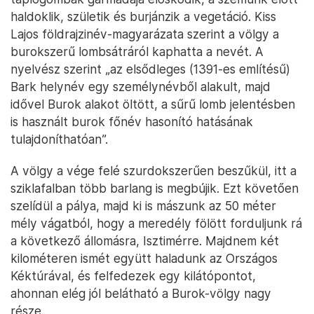
haldoklik, születik és burjánzik a vegetáció. Kiss
Lajos földrajzinév-magyarázata szerint a völgy a
burokszerű lombsátráról kaphatta a nevét. A
nyelvész szerint „az elsődleges (1391-es említésű)
Bark helynév egy személynévből alakult, majd
idővel Burok alakot öltött, a sűrű lomb jelentésben
is használt burok főnév hasonító hatásának
tulajdoníthatóan”.
A völgy a vége felé szurdokszerűen beszűkül, itt a
sziklafalban több barlang is megbújik. Ezt követően
szelídül a pálya, majd ki is mászunk az 50 méter
mély vágatból, hogy a meredély fölött forduljunk rá
a következő állomásra, Isztimérre. Majdnem két
kilométeren ismét együtt haladunk az Országos
Kéktúrával, és felfedezek egy kilátópontot,
ahonnan elég jól belátható a Burok-völgy nagy
része.