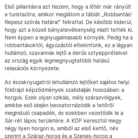
Első pillantásra azt hiszem, hogy a lőtér már rányúlt
a turistaútra, amikor meglátom a táblát „Robbantás!
Repesz szórás határa!” felirattal. De később kiderül,
hogy azt a közeli bányatevékenység miatt tették ki.
Nem éppen a legnyugalmasabb környék. Pedig ha a
robbantásoktól, ágyúzástól eltekintünk, ez a lágyan
hullámzó, szavannás lejtő a derűs sztyeppréteivel
az ország egyik legmegnyugtatóbb hatású
relaxációs környezete.
Az északnyugatról lehullámzó lejtőket sajátos helyi
földrajzi képződmények szabdalják hosszában: a
horgok. Ezek olyan sziklás, mély szárazvölgyek,
amikbe eső idején becsatornázódik a tetőről
meginduló csapadék, és ezekben vezetődik le a
Sár-rét lápos területére. A KDP keresztül megy
négy ilyen horgon is, amiből az első kettő, név
szerint a Száraz-horog és a Szenes-horog a