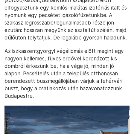
(söröző/kisbolt/dohánybolt) szolgáltató előtt
elfogyasztunk egy komlós-malátás izotóniás italt és
nyomunk egy pecsétet igazolófüzetünkbe. A
szakasz legrosszabb/legunalmasabb része jön
ezután: hosszan megyünk az aszfaltút szélén, majd
dűlőúton folytatjuk. De legalább gyorsan haladunk.
Az iszkaszentgyörgyi végállomás előtt megint egy
nagyon kellemes, füves erdővel koronázott kis
dombról érkezünk be, ha a vége jó, minden jó
alapon. Pecsételés után a település otthonosan
berendezett buszmegállójában várjuk a fehérvári
buszt, hogy a csatlakozás után hazavonatozzunk
Budapestre.