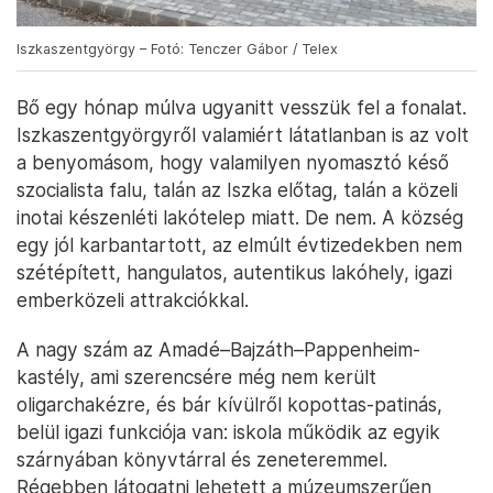
Iszkaszentgyörgy – Fotó: Tenczer Gábor / Telex
Bő egy hónap múlva ugyanitt vesszük fel a fonalat.
Iszkaszentgyörgyről valamiért látatlanban is az volt
a benyomásom, hogy valamilyen nyomasztó késő
szocialista falu, talán az Iszka előtag, talán a közeli
inotai készenléti lakótelep miatt. De nem. A község
egy jól karbantartott, az elmúlt évtizedekben nem
szétépített, hangulatos, autentikus lakóhely, igazi
emberközeli attrakciókkal.
A nagy szám az Amadé–Bajzáth–Pappenheim-
kastély, ami szerencsére még nem került
oligarchakézre, és bár kívülről kopottas-patinás,
belül igazi funkciója van: iskola működik az egyik
szárnyában könyvtárral és zeneteremmel.
Régebben látogatni lehetett a múzeumszerűen