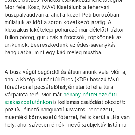
Mór felé. Kösz, MÁV! Kisétálunk a fehérvári
buszpályaudvarra, ahol a közeli Peti borozóban
múlatjuk az időt a soron következő járatig. A
klasszikus lakótelepi poharazó már délelőtt tízkor
fullon pörög, gurulnak a fröccsök, röpködnek az
unikumok. Beereszkedünk az édes-savanykás
hangulatba, mint egy kád meleg mustba.
A busz végül begördül és átsurranunk vele Mórra,
ahol a Közép-dunántúli Piros (KDP) hosszú távú
túraútvonal pecsételőhelyén startol el a túra
Várpalota felé. Mór már
néhány héttel ezelőtti
szakaszbefutónkon
is kellemes csalódást okozott:
pozitív, élhető hangulatú kisváros, rendezett,
műemléki környezetű főtérrel, fel is kerül a „Ha van
hely, ahol szívesen élnék” nevű szubjektív listámra.