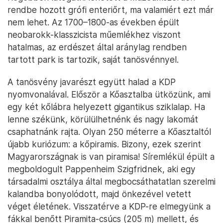
rendbe hozott grófi enteriőrt, ma valamiért ezt már
nem lehet. Az 1700–1800-as években épült
neobarokk-klasszicista műemlékhez viszont
hatalmas, az erdészet által aránylag rendben
tartott park is tartozik, saját tanösvénnyel.
A tanösvény javarészt együtt halad a KDP
nyomvonalával. Először a Kőasztalba ütközünk, ami
egy két kőlábra helyezett gigantikus sziklalap. Ha
lenne székünk, körülülhetnénk és nagy lakomát
csaphatnánk rajta. Olyan 250 méterre a Kőasztaltól
újabb kuriózum: a kőpiramis. Bizony, ezek szerint
Magyarországnak is van piramisa! Síremlékül épült a
megboldogult Pappenheim Szigfridnek, aki egy
társadalmi osztálya által megbocsáthatatlan szerelmi
kalandba bonyolódott, majd önkezével vetett
véget életének. Visszatérve a KDP-re elmegyünk a
fákkal benőtt Piramita-csúcs (205 m) mellett, és