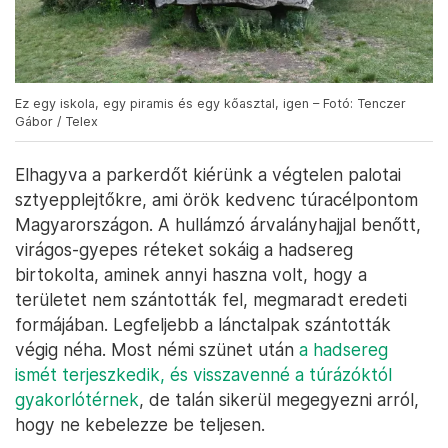
Ez egy iskola, egy piramis és egy kőasztal, igen – Fotó: Tenczer
Gábor / Telex
Elhagyva a parkerdőt kiérünk a végtelen palotai
sztyepplejtőkre, ami örök kedvenc túracélpontom
Magyarországon. A hullámzó árvalányhajjal benőtt,
virágos-gyepes réteket sokáig a hadsereg
birtokolta, aminek annyi haszna volt, hogy a
területet nem szántották fel, megmaradt eredeti
formájában. Legfeljebb a lánctalpak szántották
végig néha. Most némi szünet után
a hadsereg
ismét terjeszkedik, és visszavenné a túrázóktól
gyakorlótérnek
, de talán sikerül megegyezni arról,
hogy ne kebelezze be teljesen.