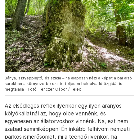
Bánya, sztyepplejtő, és szikla – ha alaposan nézi a képet a bal alsó
sarokban a környezetbe szinte teljesen beleolvadó őzgidát is
megtalálja – Fotó: Tenczer Gábor / Telex
Az elsődleges reflex ilyenkor egy ilyen aranyos
kölyökállatnál az, hogy ölbe vennénk, és
egyenesen az állatorvoshoz vinnénk. Na, ezt nem
szabad semmiképpen! Én inkább felhívom nemzeti
parkos ismerősömet, mi a teendő ilyenkor, ha