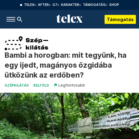
TELEX
AFTER
G7
KARAKTER
TÁMOGATÁS
SHOP
Támogatás
Bambi a horogban: mit tegyünk, ha
egy ijedt, magányos őzgidába
ütközünk az erdőben?
Legfontosabb
SZÉPKILÁTÁS
BELFÖLD