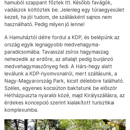
hamuból szappant főztek itt. Később favágók,
vadászok költöztek be. Jelenleg egy túraegyesület
kezeli, ha jól tudom, de szállásként sajnos nem
használható. Pedig milyen jó lenne!
A Hamuháztól délre fordul a KDP, és belépünk az
ország egyik legnagyobb medvehagyma-
paradicsomába. Tavasszal zsíros hagymaszag
nehezedik az erdőre, az altalajt pedig burjánzó
medvehagymaszőnyeg fedi. A Hárs-hegy alatt
leválunk a KDP-nyomvonalról, mert szállásunk, a
Nagy-Magyarország Park, kicsit délebbre található.
Széles, egyenes kocsiúton baktatunk be először
Hétházpuszta nyaralói közé, majd Királyszállásra, az
érdekes koncepció szerint kialakított turisztikai
komplexumba.