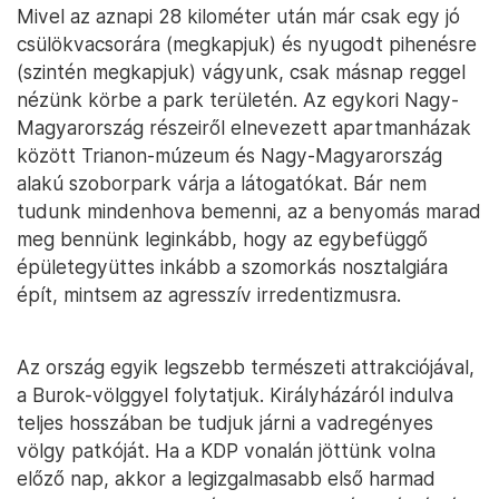
Mivel az aznapi 28 kilométer után már csak egy jó
csülökvacsorára (megkapjuk) és nyugodt pihenésre
(szintén megkapjuk) vágyunk, csak másnap reggel
nézünk körbe a park területén. Az egykori Nagy-
Magyarország részeiről elnevezett apartmanházak
között Trianon-múzeum és Nagy-Magyarország
alakú szoborpark várja a látogatókat. Bár nem
tudunk mindenhova bemenni, az a benyomás marad
meg bennünk leginkább, hogy az egybefüggő
épületegyüttes inkább a szomorkás nosztalgiára
épít, mintsem az agresszív irredentizmusra.
Az ország egyik legszebb természeti attrakciójával,
a Burok-völggyel folytatjuk. Királyházáról indulva
teljes hosszában be tudjuk járni a vadregényes
völgy patkóját. Ha a KDP vonalán jöttünk volna
előző nap, akkor a legizgalmasabb első harmad