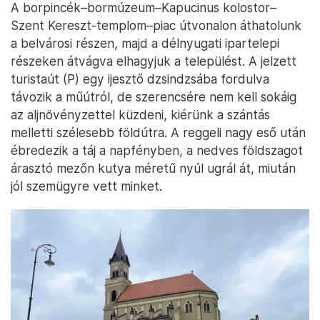
A borpincék–bormúzeum–Kapucinus kolostor–
Szent Kereszt-templom–piac útvonalon áthatolunk
a belvárosi részen, majd a délnyugati ipartelepi
részeken átvágva elhagyjuk a települést. A jelzett
turistaút (P) egy ijesztő dzsindzsába fordulva
távozik a műútról, de szerencsére nem kell sokáig
az aljnövényzettel küzdeni, kiérünk a szántás
melletti szélesebb földútra. A reggeli nagy eső után
ébredezik a táj a napfényben, a nedves földszagot
árasztó mezőn kutya méretű nyúl ugrál át, miután
jól szemügyre vett minket.