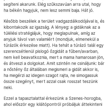
segíteni akarunk. Elég szűkszavúan arra utal, hogy
ha békén hagyjuk, nem lesz semmi baja. Hát jó.
Később beszélek a terület vadgazdálkodójával is, és
kibontakozik az igazság. A lényeg: a gidáknak az a
túlélési stratégiájuk, hogy meglapulnak, amíg az
anyjuk távol van valamiért (mondjuk, elmenekül a
túrázók érkezése miatt). Ha tehát a túrázó talál egy
szerencsétlenül pislogó őzgidát a fűben/avarban,
nem kell beavatkoznia, mert a mama hamarosan jön,
és átveszi a dolgokat. Amit szintén ne csináljunk: bár
a nőstény őz általában megismeri a gidát akkor is,
ha megérzi az idegen szagot rajta, ne simogassuk
össze szegényt, mert azzal csak rosszat teszünk
neki.
Ezzel a tapasztalattal érkezünk a Szenes-horogba,
ahol először egy kilátópontról próbáljuk áttekinteni