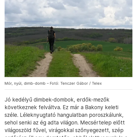
Mór, nyúl, dimb-domb – Fotó: Tenczer Gábor / Telex
Jó kedélyű dimbek-dombok, erdők-mezők
következnek felváltva. Ez már a Bakony keleti
széle. Léleknyugtató hangulatban poroszkálunk,
sehol senki az ég adta világon. Mecsértelep előtt
világoszöld fűvel, virágokkal szőnyegezett, szép