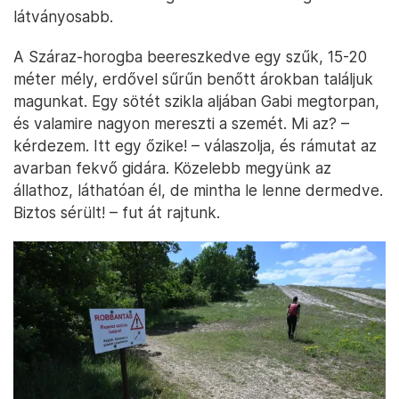
látványosabb.
A Száraz-horogba beereszkedve egy szűk, 15-20
méter mély, erdővel sűrűn benőtt árokban találjuk
magunkat. Egy sötét szikla aljában Gabi megtorpan,
és valamire nagyon mereszti a szemét. Mi az? –
kérdezem. Itt egy őzike! – válaszolja, és rámutat az
avarban fekvő gidára. Közelebb megyünk az
állathoz, láthatóan él, de mintha le lenne dermedve.
Biztos sérült! – fut át rajtunk.