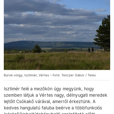
Burok-völgy, Isztimér, Vértes – Fotó: Tenczer Gábor / Telex
Isztimér felé a mezőkön úgy megyünk, hogy
szemben látjuk a Vértes nagy, délnyugati meredek
lejtőit Csókakő várával, amerről érkeztünk. A
kedves hangulatú faluba beérve a többfunkciós