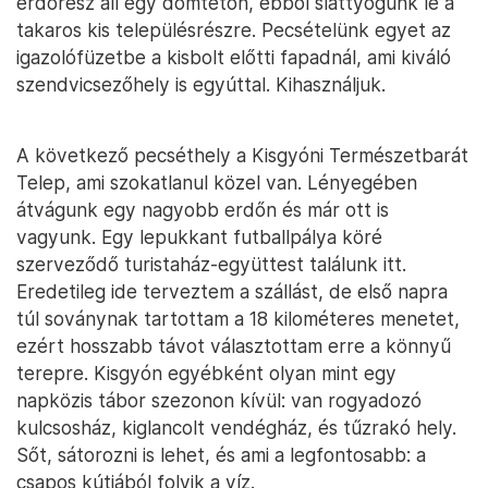
erdőrész áll egy domtetőn, ebből slattyogunk le a
takaros kis településrészre. Pecsételünk egyet az
igazolófüzetbe a kisbolt előtti fapadnál, ami kiváló
szendvicsezőhely is egyúttal. Kihasználjuk.
A következő pecséthely a Kisgyóni Természetbarát
Telep, ami szokatlanul közel van. Lényegében
átvágunk egy nagyobb erdőn és már ott is
vagyunk. Egy lepukkant futballpálya köré
szerveződő turistaház-együttest találunk itt.
Eredetileg ide terveztem a szállást, de első napra
túl soványnak tartottam a 18 kilométeres menetet,
ezért hosszabb távot választottam erre a könnyű
terepre. Kisgyón egyébként olyan mint egy
napközis tábor szezonon kívül: van rogyadozó
kulcsosház, kiglancolt vendégház, és tűzrakó hely.
Sőt, sátorozni is lehet, és ami a legfontosabb: a
csapos kútjából folyik a víz.