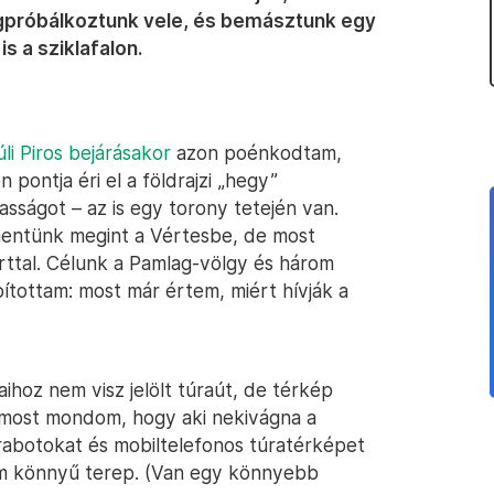
gpróbálkoztunk vele, és bemásztunk egy
s a sziklafalon.
i Piros bejárásakor
azon poénkodtam,
pontja éri el a földrajzi „hegy”
ságot – az is egy torony tetején van.
mentünk megint a Vértesbe, de most
arttal. Célunk a Pamlag-völgy és három
pítottam: most már értem, miért hívják a
ihoz nem visz jelölt túraút, de térkép
r most mondom, hogy aki nekivágna a
úrabotokat és mobiltelefonos túratérképet
em könnyű terep. (Van egy könnyebb