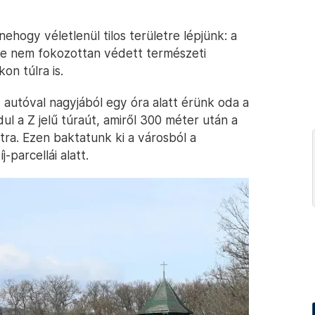
ehogy véletlenül tilos területre lépjünk: a
de nem fokozottan védett természeti
kon túlra is.
 autóval nagyjából egy óra alatt érünk oda a
dul a Z jelű túraút, amiről 300 méter után a
útra. Ezen baktatunk ki a városból a
parcellái alatt.