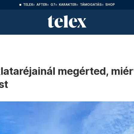
TELEX
AFTER
G7
KARAKTER
TÁMOGATÁS
SHOP
ataréjainál megérted, miér
st