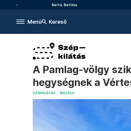
Berta, Bettina
Menü
Kereső
A Pamlag-völgy szikl
hegységnek a Vérte
SZÉPKILÁTÁS
BELFÖLD