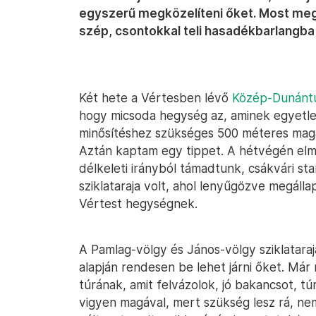
egyszerű megközelíteni őket. Most me
szép, csontokkal teli hasadékbarlangba i
Két hete a Vértesben lévő
Közép-Dunántúl
hogy micsoda hegység az, aminek egyetlen 
minősítéshez szükséges 500 méteres magas
Aztán kaptam egy tippet. A hétvégén el
délkeleti irányból támadtunk, csákvári st
sziklataraja volt, ahol lenyűgözve megálla
Vértest hegységnek.
A Pamlag-völgy és János-völgy sziklataraja
alapján rendesen be lehet járni őket. Má
túrának, amit felvázolok, jó bakancsot, t
vigyen magával, mert szükség lesz rá, n