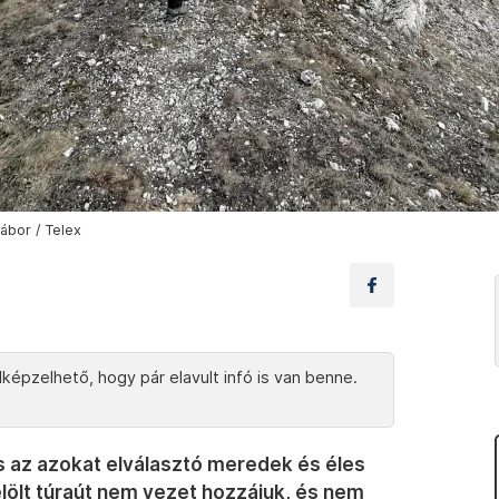
ábor / Telex
képzelhető, hogy pár elavult infó is van benne.
és az azokat elválasztó meredek és éles
elölt túraút nem vezet hozzájuk, és nem