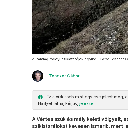
A Pamlag-völgyi sziklataréjok egyike – Fotó: Tenczer G
Tenczer Gábor
Ez a cikk több mint egy éve jelent meg, el
Ha ilyet látna, kérjük,
jelezze
.
A Vértes szűk és mély keleti völgyeit, 
sziklataréjokat kevesen ismerik, mert j