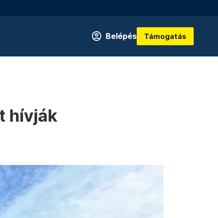
Belépés
Támogatás
t hívják