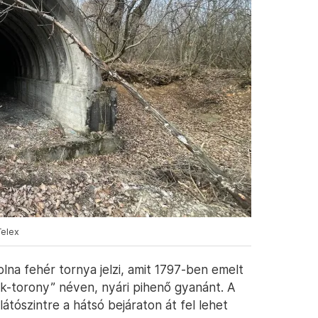
Telex
na fehér tornya jelzi, amit 1797-ben emelt
k-torony” néven, nyári pihenő gyanánt. A
ilátószintre a hátsó bejáraton át fel lehet