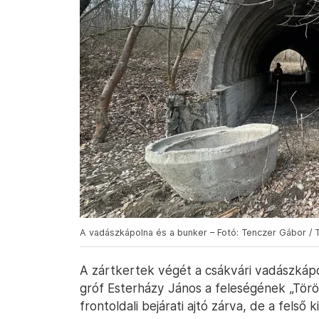
A vadászkápolna és a bunker – Fotó: Tenczer Gábor / 
A zártkertek végét a csákvári vadászkápol
gróf Esterházy János a feleségének „Törö
frontoldali bejárati ajtó zárva, de a felső k