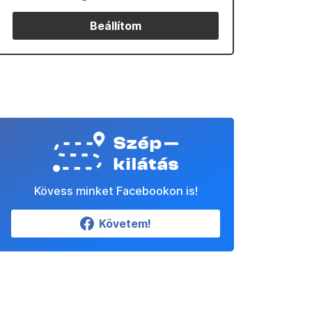
Beállítom
Kövess minket Facebookon is!
Követem!