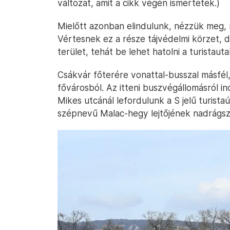
változat, amit a cikk végén ismertetek.)
Mielőtt azonban elindulunk, nézzük meg, n
Vértesnek ez a része tájvédelmi körzet, 
terület, tehát be lehet hatolni a turistauta
Csákvár főterére vonattal-busszal másfél,
fővárosból. Az itteni buszvégállomásról in
Mikes utcánál lefordulunk a S jelű turista
szépnevű Malac-hegy lejtőjének nadrágszíj-