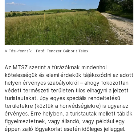
A Tési-fennsík – Fotó: Tenczer Gábor / Telex
Az MTSZ szerint a túrázóknak mindenhol
kötelességük és elemi érdekük tájékozódni az adott
helyen érvényes szabályokról – ahogy fokozottan
védett természeti területen tilos elhagyni a jelzett
turistautakat, úgy egyes speciális rendeltetésű
területekre (köztük a honvédségiekre) is ugyanez
érvényes. Erre helyben, a turistautak mellett táblák
figyelmeztetnek, vagy állandó, vagy például egy
éppen zajló lőgyakorlat esetén időleges jelleggel.