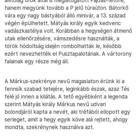
állítólag ufók által is meglátogatott Fajdas-tetőre,
hanem megyünk tovább a P jelű túraúton. Bátorkő
vára egy nagy bástyából álló minivár, a 13. század
végén épülhetett. Mátyás király egyik kedvenc
vadászkastélya volt. Korábban a hegységen átmenő
utak ellenőrzésére, vámszedésre használták, a
török hódoltság idején rombolhatták le, később
ezért nevezhették el Pusztapalotának. A vártorony
falainak egy része még áll.
A Márkus-szekrénye nevű magaslaton érünk ki a
fennsík szabad tetejére, leginkább észak, azaz Tés
felé jó innen a kilátás. A tető egyébként a legenda
szerint Mátyás király Márkus nevű udvari
bolondjáról kapta a nevét, aki tréfából ellopott egy
serleget, amit a hegy egyik köve alá rejtett, ahogy
mondta, szekrénynek használva azt.