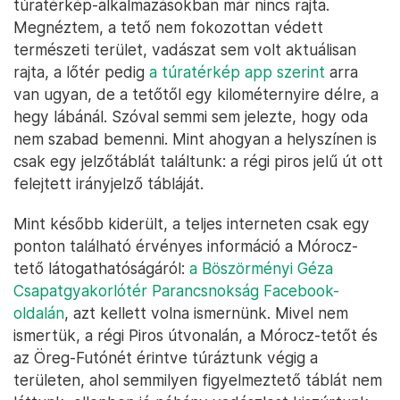
túratérkép-alkalmazásokban már nincs rajta.
Megnéztem, a tető nem fokozottan védett
természeti terület, vadászat sem volt aktuálisan
rajta, a lőtér pedig
a túratérkép app szerint
arra
van ugyan, de a tetőtől egy kilométernyire délre, a
hegy lábánál. Szóval semmi sem jelezte, hogy oda
nem szabad bemenni. Mint ahogyan a helyszínen is
csak egy jelzőtáblát találtunk: a régi piros jelű út ott
felejtett irányjelző tábláját.
Mint később kiderült, a teljes interneten csak egy
ponton található érvényes információ a Mórocz-
tető látogathatóságáról:
a Böszörményi Géza
Csapatgyakorlótér Parancsnokság Facebook-
oldalán
, azt kellett volna ismernünk. Mivel nem
ismertük, a régi Piros útvonalán, a Mórocz-tetőt és
az Öreg-Futónét érintve túráztunk végig a
területen, ahol semmilyen figyelmeztető táblát nem