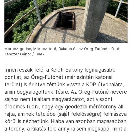
Mórocz-gerinc, Mórocz-tető, Balaton és az Öreg-Futóné – Fotó:
Tenczer Gábor / Telex
Innen észak felé, a Keleti-Bakony legmagasabb
pontját, az Öreg-Futónét (már szintén katonai
terület) is érintve tértünk vissza a KDP útvonalára,
amin begyalogoltunk Tésre. Az Öreg-Futóné nevére
sajnos nem találtam magyarázatot, azt viszont
érdemes tudni, hogy egy geodéziai mérőtorony áll
rajta, aminek tetejébe (saját felelősségre) felmászva
körül is nézhetünk. Hiába van azonban magasabban
a torony, a kilátás fele annyira sem megkapó, mint a