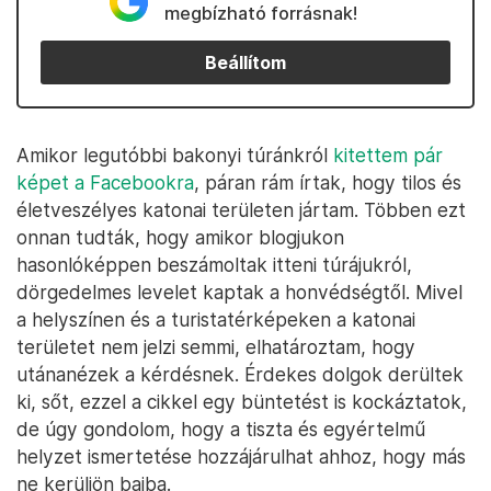
megbízható forrásnak!
Beállítom
Amikor legutóbbi bakonyi túránkról
kitettem pár
képet a Facebookra
, páran rám írtak, hogy tilos és
életveszélyes katonai területen jártam. Többen ezt
onnan tudták, hogy amikor blogjukon
hasonlóképpen beszámoltak itteni túrájukról,
dörgedelmes levelet kaptak a honvédségtől. Mivel
a helyszínen és a turistatérképeken a katonai
területet nem jelzi semmi, elhatároztam, hogy
utánanézek a kérdésnek. Érdekes dolgok derültek
ki, sőt, ezzel a cikkel egy büntetést is kockáztatok,
de úgy gondolom, hogy a tiszta és egyértelmű
helyzet ismertetése hozzájárulhat ahhoz, hogy más
ne kerüljön bajba.