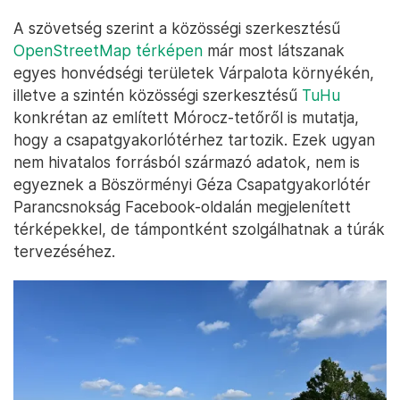
A szövetség szerint a közösségi szerkesztésű
OpenStreetMap térképen
már most látszanak
egyes honvédségi területek Várpalota környékén,
illetve a szintén közösségi szerkesztésű
TuHu
konkrétan az említett Mórocz-tetőről is mutatja,
hogy a csapatgyakorlótérhez tartozik. Ezek ugyan
nem hivatalos forrásból származó adatok, nem is
egyeznek a Böszörményi Géza Csapatgyakorlótér
Parancsnokság Facebook-oldalán megjelenített
térképekkel, de támpontként szolgálhatnak a túrák
tervezéséhez.