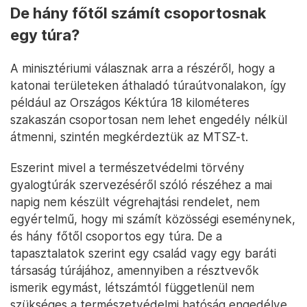
De hány főtől számít csoportosnak
egy túra?
A minisztériumi válasznak arra a részéről, hogy a
katonai területeken áthaladó túraútvonalakon, így
például az Országos Kéktúra 18 kilométeres
szakaszán csoportosan nem lehet engedély nélkül
átmenni, szintén megkérdeztük az MTSZ-t.
Eszerint mivel a természetvédelmi törvény
gyalogtúrák szervezéséről szóló részéhez a mai
napig nem készült végrehajtási rendelet, nem
egyértelmű, hogy mi számít közösségi eseménynek,
és hány főtől csoportos egy túra. De a
tapasztalatok szerint egy család vagy egy baráti
társaság túrájához, amennyiben a résztvevők
ismerik egymást, létszámtól függetlenül nem
szükséges a természetvédelmi hatóság engedélye,