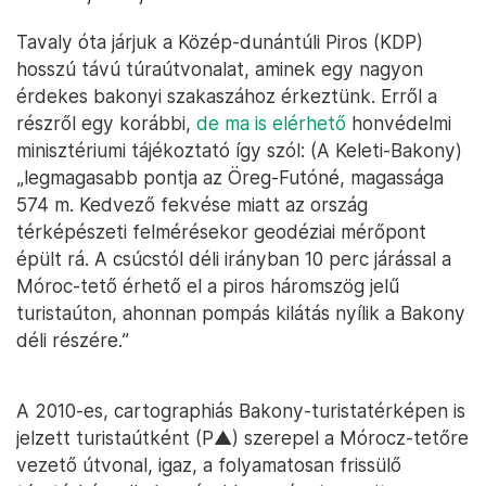
Tavaly óta járjuk a Közép-dunántúli Piros (KDP)
hosszú távú túraútvonalat, aminek egy nagyon
érdekes bakonyi szakaszához érkeztünk. Erről a
részről egy korábbi,
de ma is elérhető
honvédelmi
minisztériumi tájékoztató így szól: (A Keleti-Bakony)
„legmagasabb pontja az Öreg-Futóné, magassága
574 m. Kedvező fekvése miatt az ország
térképészeti felmérésekor geodéziai mérőpont
épült rá. A csúcstól déli irányban 10 perc járással a
Móroc-tető érhető el a piros háromszög jelű
turistaúton, ahonnan pompás kilátás nyílik a Bakony
déli részére.”
A 2010-es, cartographiás Bakony-turistatérképen is
jelzett turistaútként (P▲) szerepel a Mórocz-tetőre
vezető útvonal, igaz, a folyamatosan frissülő