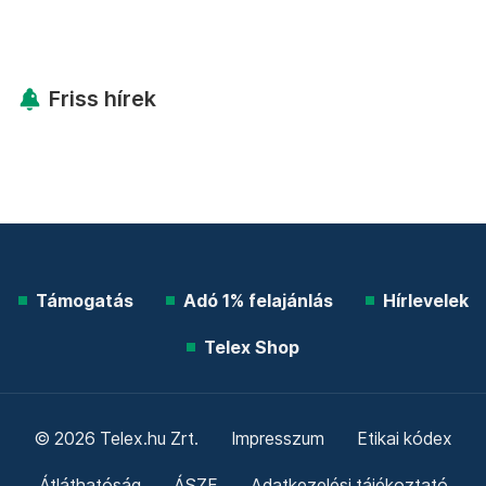
Friss hírek
Támogatás
Adó 1% felajánlás
Hírlevelek
Telex Shop
© 2026 Telex.hu Zrt.
Impresszum
Etikai kódex
Átláthatóság
ÁSZF
Adatkezelési tájékoztató