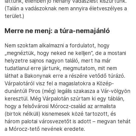
láttunk, ellenben jó néhány vadászlest kiszúrtunk.
(Talán a vadászoknak nem annyira életveszélyes a
terület.)
Merre ne menj: a túra-nemajánló
Nem szoktam alkalmazni a fordulatot, hogy
„megnéztük, hogy neked ne kelljen”, de a mostani
helyzetre sajnos nagyon találó, mert ha már
tudatlanul erre jártunk, megmutatom, mit nem
láthat a Bakonynak erre a részére vetődő túrázó.
Várpalotáról visz fel a magaslatokra a Közép-
dunántúli Piros (még) legális szakasza a Vár-völgyön
keresztül. Még Várpalotán szúrtam ki egy táblán,
hogy a felsővárosi Mórocz-család az armalista
(birtok nélküli) kisnemesek közé tartozott, és
három palotai városvezetőt is adott – megvan tehát
a Mórocz-tető nevének eredete.