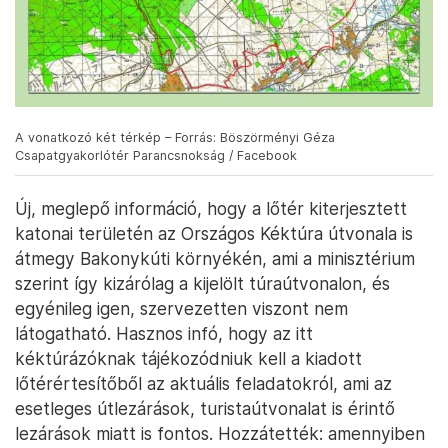
A vonatkozó két térkép – Forrás: Böszörményi Géza
Csapatgyakorlótér Parancsnokság / Facebook
Új, meglepő információ, hogy a lőtér kiterjesztett
katonai területén az Országos Kéktúra útvonala is
átmegy Bakonykúti környékén, ami a minisztérium
szerint így kizárólag a kijelölt túraútvonalon, és
egyénileg igen, szervezetten viszont nem
látogatható. Hasznos infó, hogy az itt
kéktúrázóknak tájékozódniuk kell a kiadott
lőtérértesítőből az aktuális feladatokról, ami az
esetleges útlezárások, turistaútvonalat is érintő
lezárások miatt is fontos. Hozzátették: amennyiben