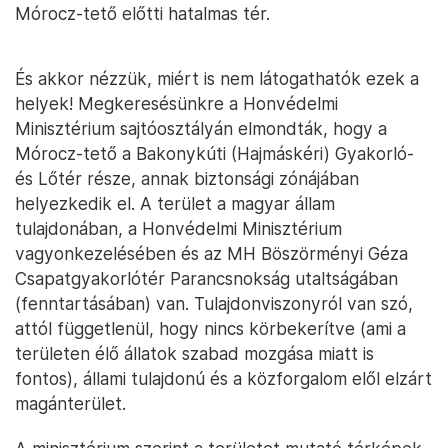
Mórocz-tető előtti hatalmas tér.
És akkor nézzük, miért is nem látogathatók ezek a
helyek! Megkeresésünkre a Honvédelmi
Minisztérium sajtóosztályán elmondták, hogy a
Mórocz-tető a Bakonykúti (Hajmáskéri) Gyakorló-
és Lőtér része, annak biztonsági zónájában
helyezkedik el. A terület a magyar állam
tulajdonában, a Honvédelmi Minisztérium
vagyonkezelésében és az MH Böszörményi Géza
Csapatgyakorlótér Parancsnokság utaltságában
(fenntartásában) van. Tulajdonviszonyról van szó,
attól függetlenül, hogy nincs körbekerítve (ami a
területen élő állatok szabad mozgása miatt is
fontos), állami tulajdonú és a közforgalom elől elzárt
magánterület.