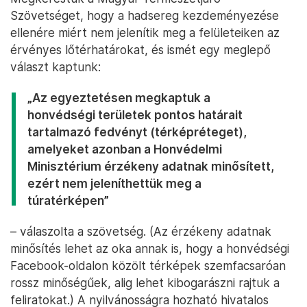
Szövetséget, hogy a hadsereg kezdeményezése
ellenére miért nem jelenítik meg a felületeiken az
érvényes lőtérhatárokat, és ismét egy meglepő
választ kaptunk:
„Az egyeztetésen megkaptuk a
honvédségi területek pontos határait
tartalmazó fedvényt (térképréteget),
amelyeket azonban a Honvédelmi
Minisztérium érzékeny adatnak minősített,
ezért nem jeleníthettük meg a
túratérképen”
– válaszolta a szövetség. (Az érzékeny adatnak
minősítés lehet az oka annak is, hogy a honvédségi
Facebook-oldalon közölt térképek szemfacsaróan
rossz minőségűek, alig lehet kibogarászni rajtuk a
feliratokat.) A nyilvánosságra hozható hivatalos