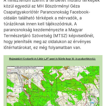
A minisztérium szerint a területet mutató térképek
közül egyedül az MH Böszörményi Géza
Csapatgyakorlótér Parancsnokság Facebook-
oldalán található térképek a mérvadók, a
túrázóknak innen kell tájékozódniuk. A
parancsnokság kezdeményezte a Magyar
Természetjáró Szövetség (MTSZ) képviselőinél,
hogy jelenítsék meg az oldalukon az érvényes
lőtérhatárokat, ez még folyamatban van.