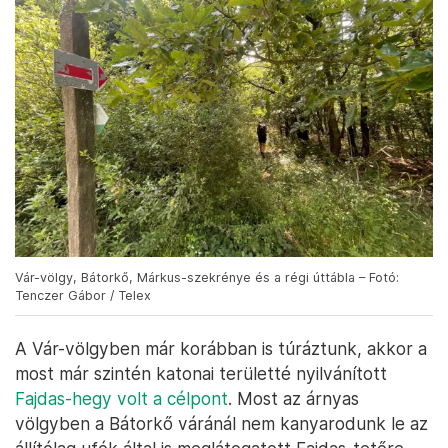
Vár-völgy, Bátorkő, Márkus-szekrénye és a régi úttábla – Fotó:
Tenczer Gábor / Telex
A Vár-völgyben már korábban is túráztunk, akkor a
most már szintén katonai területté nyilvánított
Fajdas-hegy volt a célpont
. Most az árnyas
völgyben a Bátorkő váránál nem kanyarodunk le az