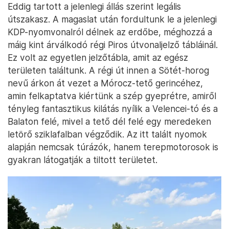
Eddig tartott a jelenlegi állás szerint legális
útszakasz. A magaslat után fordultunk le a jelenlegi
KDP-nyomvonalról délnek az erdőbe, méghozzá a
máig kint árválkodó régi Piros útvonaljelző tábláinál.
Ez volt az egyetlen jelzőtábla, amit az egész
területen találtunk. A régi út innen a Sötét-horog
nevű árkon át vezet a Mórocz-tető gerincéhez,
amin felkaptatva kiértünk a szép gyeprétre, amiről
tényleg fantasztikus kilátás nyílik a Velencei-tó és a
Balaton felé, mivel a tető dél felé egy meredeken
letörő sziklafalban végződik. Az itt talált nyomok
alapján nemcsak túrázók, hanem terepmotorosok is
gyakran látogatják a tiltott területet.