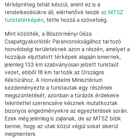
térképréteg tehát készül, amint ez is a
rendelkezésükre áll, elérhetővé teszik
az MTSZ
turistatérképén
, tette hozzá a szövetség.
Mint közölték, a Böszörményi Géza
Csapatgyakorlótér Parancsnokságához tartozó
honvédségi területeknek azon a részén, amelyet a
hozzájuk eljuttatott térképek alapján ismernek,
jelenleg 133 km szabványosan jelzett turistaút
vezet, ebből 18 km tartozik az Országos
Kéktúrához. A Honvédelmi Minisztérium
kezdeményezte a turistautak egy részének
megszüntetését, azonban a túrázók érdekeire
tekintettel szerencsére késznek mutatkoztak
bizonyos engedményekre az egyeztetések során.
Ezek még jelenleg is zajlanak, de az MTSZ bízik
benne, hogy az utak közül végül sokat sikerül
megmenteni.