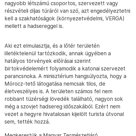
nagyobb létszámú csoportos, szervezett vagy
részvételi díjas túráról van szó, azt engedélyeztetni
kell a szakhatóságok (környezetvédelmi, VERGA)
mellett a hadsereggel is.
Aki ezt elmulasztja, és a lőtér területén
illetéktelenül tartózkodik, annak ügyében a
hatályos törvények előírásai szerint
birtokvédelemért folyamodik a katonai szervezet
parancsnoka. A minisztérium hangsúlyozta, hogy a
Mórocz-tető látogatása nemcsak tilos, de
életveszélyes is. A területen számos fel nem
robbant tüzérségi lövedék található, nagyon sok
még a szovjet hadsereg időszakából. Ezért nem
vezet a hegyre hivatalosan kijelölt turista útvonal
sem, tették hozzá.
Megkerestük a Magyar Természetjáró