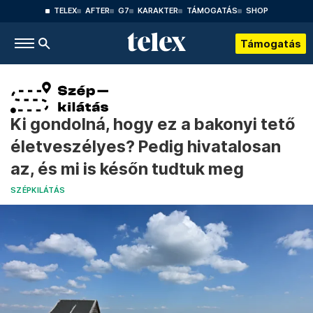
TELEX
AFTER
G7
KARAKTER
TÁMOGATÁS
SHOP
Támogatás
Ki gondolná, hogy ez a bakonyi tető
életveszélyes? Pedig hivatalosan
az, és mi is későn tudtuk meg
SZÉPKILÁTÁS