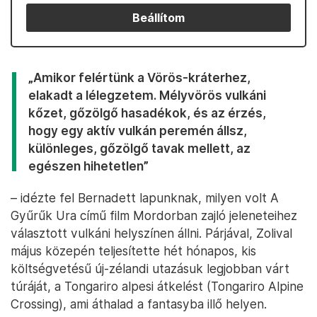
Beállítom
„Amikor felértünk a Vörös-kráterhez,
elakadt a lélegzetem. Mélyvörös vulkáni
kőzet, gőzölgő hasadékok, és az érzés,
hogy egy aktív vulkán peremén állsz,
különleges, gőzölgő tavak mellett, az
egészen hihetetlen”
– idézte fel Bernadett lapunknak, milyen volt A
Gyűrűk Ura című film Mordorban zajló jeleneteihez
választott vulkáni helyszínen állni. Párjával, Zolival
május közepén teljesítette hét hónapos, kis
költségvetésű új-zélandi utazásuk legjobban várt
túráját, a Tongariro alpesi átkelést (Tongariro Alpine
Crossing), ami áthalad a fantasyba illő helyen.