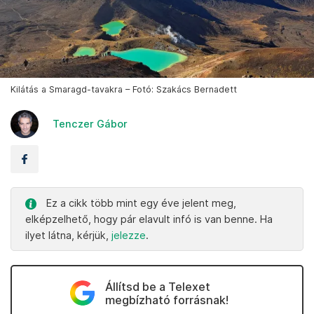
Kilátás a Smaragd-tavakra – Fotó: Szakács Bernadett
Tenczer Gábor
Ez a cikk több mint egy éve jelent meg,
elképzelhető, hogy pár elavult infó is van benne. Ha
ilyet látna, kérjük,
jelezze
.
Állítsd be a Telexet
megbízható forrásnak!