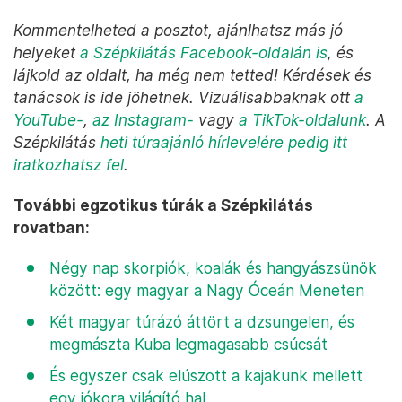
Kommentelheted a posztot, ajánlhatsz más jó
helyeket
a Szépkilátás Facebook-oldalán is
, és
lájkold az oldalt, ha még nem tetted! Kérdések és
tanácsok is ide jöhetnek. Vizuálisabbaknak ott
a
YouTube-
,
az Instagram-
vagy
a TikTok-oldalunk
. A
Szépkilátás
heti túraajánló hírlevelére pedig itt
iratkozhatsz fel
.
További egzotikus túrák a Szépkilátás
rovatban:
Négy nap skorpiók, koalák és hangyászsünök
között: egy magyar a Nagy Óceán Meneten
Két magyar túrázó áttört a dzsungelen, és
megmászta Kuba legmagasabb csúcsát
És egyszer csak elúszott a kajakunk mellett
egy jókora világító hal