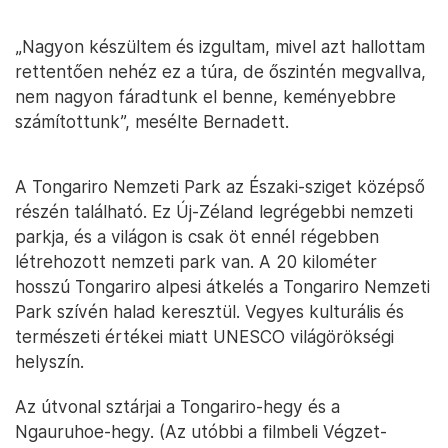
„Nagyon készültem és izgultam, mivel azt hallottam
rettentően nehéz ez a túra, de őszintén megvallva,
nem nagyon fáradtunk el benne, keményebbre
számítottunk”, mesélte Bernadett.
A Tongariro Nemzeti Park az Északi-sziget középső
részén található. Ez Új-Zéland legrégebbi nemzeti
parkja, és a világon is csak öt ennél régebben
létrehozott nemzeti park van. A 20 kilométer
hosszú Tongariro alpesi átkelés a Tongariro Nemzeti
Park szívén halad keresztül. Vegyes kulturális és
természeti értékei miatt UNESCO világörökségi
helyszín.
Az útvonal sztárjai a Tongariro-hegy és a
Ngauruhoe-hegy. (Az utóbbi a filmbeli Végzet-