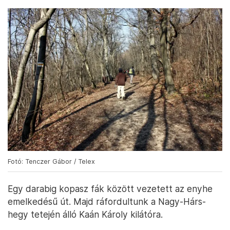
Fotó: Tenczer Gábor / Telex
Egy darabig kopasz fák között vezetett az enyhe
emelkedésű út. Majd ráfordultunk a Nagy-Hárs-
hegy tetején álló Kaán Károly kilátóra.