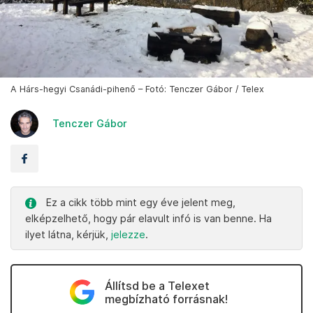
A Hárs-hegyi Csanádi-pihenő – Fotó: Tenczer Gábor / Telex
Tenczer Gábor
Ez a cikk több mint egy éve jelent meg,
elképzelhető, hogy pár elavult infó is van benne. Ha
ilyet látna, kérjük,
jelezze
.
Állítsd be a Telexet
megbízható forrásnak!