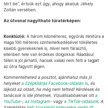
tért be”, értsük ezt úgy, ahogy akarjuk Jékely
Zoltán versében.
Az útvonal nagyítható túratérképen:
Konklúzió:
A három kilométeres, egyórás minitúra a
maga 100 méteres szintemelkedésével tökéletes
kisebb gyerekeknek is, mivel nem fárasztó,
ellenben tele van érdekes dolgokkal. Ráadásul
télen is jól járható, hacsak valaki nem félti a tagjait
az útra fagyott jégen.
Kommentelheted a posztot, ajánlhatsz más jó
helyeket
a Szépkilátás Facebook-oldalán is
, és
lájkold az oldalt, ha még nem tetted! Kérdések és
tanácsok is ide jöhetnek. Vizuálisabbaknak ott
a
YouTube-
,
az Instagram-
vagy
a TikTok-oldalunk
. A
Szépkilátás
heti túraajánló hírlevelére pedig itt