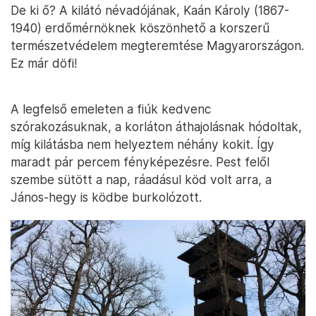
De ki ő? A kilátó névadójának, Kaán Károly (1867-
1940) erdőmérnöknek köszönhető a korszerű
természetvédelem megteremtése Magyarországon.
Ez már döfi!
A legfelső emeleten a fiúk kedvenc
szórakozásuknak, a korláton áthajolásnak hódoltak,
míg kilátásba nem helyeztem néhány kokit. Így
maradt pár percem fényképezésre. Pest felől
szembe sütött a nap, ráadásul köd volt arra, a
János-hegy is ködbe burkolózott.