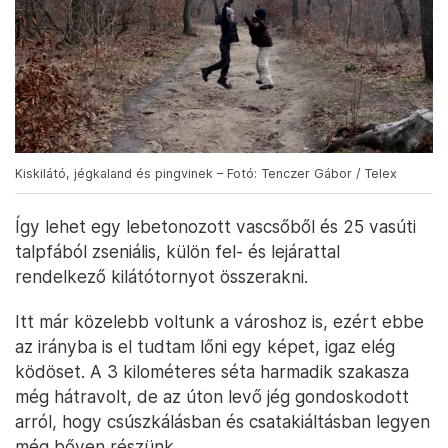
Kiskilátó, jégkaland és pingvinek – Fotó: Tenczer Gábor / Telex
Így lehet egy lebetonozott vascsőből és 25 vasúti
talpfából zseniális, külön fel- és lejárattal
rendelkező kilátótornyot összerakni.
Itt már közelebb voltunk a városhoz is, ezért ebbe
az irányba is el tudtam lőni egy képet, igaz elég
ködöset. A 3 kilométeres séta harmadik szakasza
még hátravolt, de az úton levő jég gondoskodott
arról, hogy csúszkálásban és csatakiáltásban legyen
még bőven részünk.