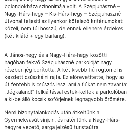
bolondokháza szinonimája volt. A Szépjuhászné –
Nagy-Hárs-hegy – Kis-Hárs-hegy – Szépjuhászné
útvonal teljesíti az ilyenkor kötelező kritériumokat:
közeli, nem túl hosszú, de ennek ellenére érdekes
(két kilátó + egy barlang).
A János-hegy és a Nagy-Hárs-hegy közötti
hágóban fekvő Szépjuhászné parkolóját nagy
részben jég borította. A két kisebb fiú rögtön el is
kezdett csúszkálni rajta. Ez előrevetítette, hogy az
út fentebb is csúszós lesz, ami a fiúkat nem zavarta:
„Jégkaland!” felkiáltással estek-keltek a parkolóban
a ki-be álló kocsik sofőrjeinek legnagyobb örömére.
Némi bizonytalankodás után átkeltünk a
Gyermekvasút sínjein, és rátértünk a Nagy-Hárs-
hegyre vezető, sárga jelzésű turistaútra.