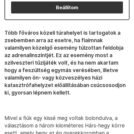
Beállítom
Több főváros közeli túrahelyet is tartogatok a
zsebemben arra az esetre, ha fiaimnak
valamilyen közelgő esemény túlzottan feldobja
az adrenalinszintjét. Ez az esemény most a
szilveszteri tűzijáték volt, és ha nem akartam
hogy a feszültség egymás verésében, illetve
valamilyen ön- vagy közveszélyes házi
katasztrófahelyzet előállításában csúcsosodjon
ki, gyorsan lépnem kellett.
Mivel a fiúk egy kissé meg voltak bolondulva, a
választásom a három kilométeres Hárs-hegy körre
esett, amely hegy az én gyerekkoromban a