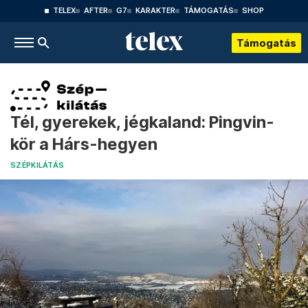
TELEX
AFTER
G7
KARAKTER
TÁMOGATÁS
SHOP
Támogatás
Tél, gyerekek, jégkaland: Pingvin-
kör a Hárs-hegyen
SZÉPKILÁTÁS