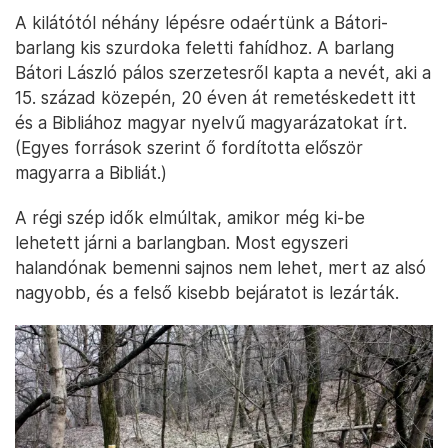
A kilátótól néhány lépésre odaértünk a Bátori-
barlang kis szurdoka feletti fahídhoz. A barlang
Bátori László pálos szerzetesről kapta a nevét, aki a
15. század közepén, 20 éven át remetéskedett itt
és a Bibliához magyar nyelvű magyarázatokat írt.
(Egyes források szerint ő fordította először
magyarra a Bibliát.)
A régi szép idők elmúltak, amikor még ki-be
lehetett járni a barlangban. Most egyszeri
halandónak bemenni sajnos nem lehet, mert az alsó
nagyobb, és a felső kisebb bejáratot is lezárták.