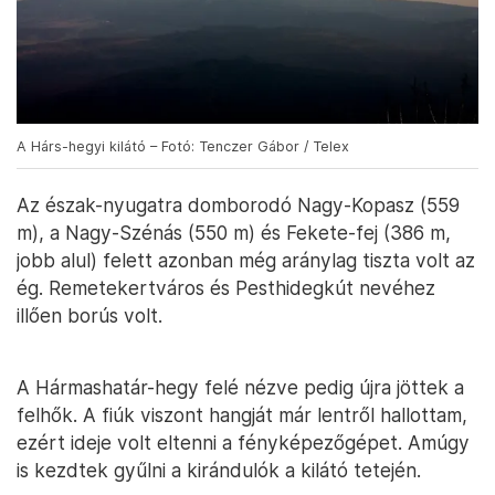
A Hárs-hegyi kilátó – Fotó: Tenczer Gábor / Telex
Az észak-nyugatra domborodó Nagy-Kopasz (559
m), a Nagy-Szénás (550 m) és Fekete-fej (386 m,
jobb alul) felett azonban még aránylag tiszta volt az
ég. Remetekertváros és Pesthidegkút nevéhez
illően borús volt.
A Hármashatár-hegy felé nézve pedig újra jöttek a
felhők. A fiúk viszont hangját már lentről hallottam,
ezért ideje volt eltenni a fényképezőgépet. Amúgy
is kezdtek gyűlni a kirándulók a kilátó tetején.