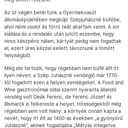
Az út végén betértünk a Gyermekvasút
állomásépületében megbújó Szépjuhászné büfébe,
ahol némi csokit és forró teát akartam venni. A sor
kiállása és a rendelés után jutott eszembe, hogy
nincs készpénz nálam, kártyát pedig nem fogadtak
el, ezért üres kézzel kellett távoznunk a tömött
helyiségből.
Még ide tartozik, hogy régebben nem büfé állt itt
ilyen néven: a Szép Juhászné vendéglő már 1770-
től fogadott ezen a helyen vendégeket. A Food and
Wine gasztronómiai oldal szerint nyaranta állandó
vendég volt Deák Ferenc, de Ferenc József és
Bismarck is felkereste a helyet. Hírességekből még
régebben sem volt hiány: a környék onnan kapta a
nevét, hogy itt élt az 1400-as években „a gyönyörű
Juhászné”, akinek fogadójába „Mátyás integetve