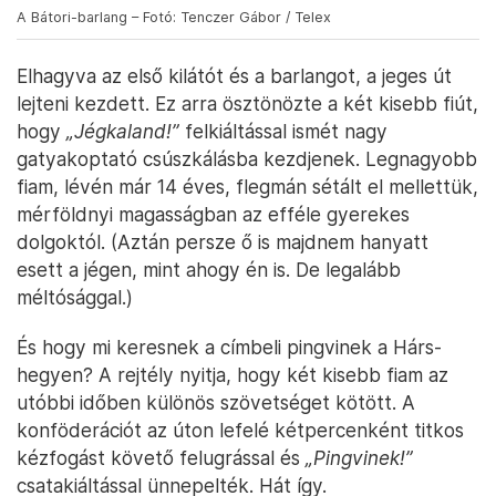
A Bátori-barlang – Fotó: Tenczer Gábor / Telex
Elhagyva az első kilátót és a barlangot, a jeges út
lejteni kezdett. Ez arra ösztönözte a két kisebb fiút,
hogy
„Jégkaland!”
felkiáltással ismét nagy
gatyakoptató csúszkálásba kezdjenek. Legnagyobb
fiam, lévén már 14 éves, flegmán sétált el mellettük,
mérföldnyi magasságban az efféle gyerekes
dolgoktól. (Aztán persze ő is majdnem hanyatt
esett a jégen, mint ahogy én is. De legalább
méltósággal.)
És hogy mi keresnek a címbeli pingvinek a Hárs-
hegyen? A rejtély nyitja, hogy két kisebb fiam az
utóbbi időben különös szövetséget kötött. A
konföderációt az úton lefelé kétpercenként titkos
kézfogást követő felugrással és
„Pingvinek!”
csatakiáltással ünnepelték. Hát így.