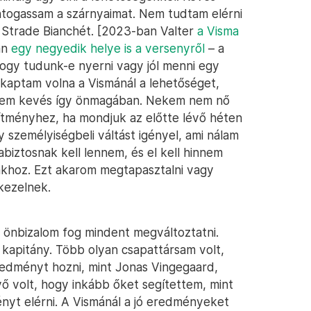
ntogassam a szárnyaimat. Nem tudtam elérni
 Strade Bianchét. [2023-ban Valter
a Visma
an
egy negyedik helye is a versenyről
– a
ogy tudunk-e nyerni vagy jól menni egy
kaptam volna a Vismánál a lehetőséget,
ekem kevés így önmagában. Nekem nem nő
ítményhez, ha mondjuk az előtte lévő héten
személyiségbeli váltást igényel, ami nálam
iztosnak kell lennem, és el kell hinnem
akhoz. Ezt akarom megtapasztalni vagy
kezelnek.
z önbizalom fog mindent megváltoztatni.
 kapitány. Több olyan csapattársam volt,
redményt hozni, mint Jonas Vingegaard,
ő volt, hogy inkább őket segítettem, mint
yt elérni. A Vismánál a jó eredményeket