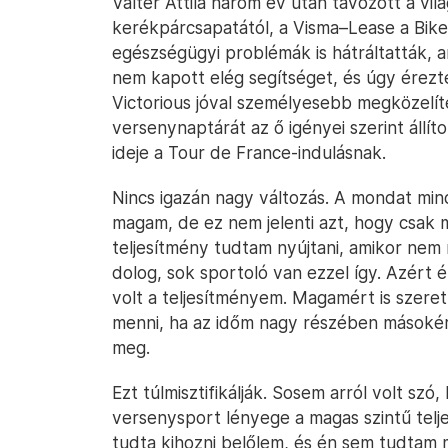
Valter Attila három év után távozott a vi
kerékpárcsapatától, a Visma–Lease a Bike
egészségügyi problémák is hátráltatták, 
nem kapott elég segítséget, és úgy érezte
Victorious jóval személyesebb megközelí
versenynaptárát az ő igényei szerint állíto
ideje a Tour de France-indulásnak.
Nincs igazán nagy változás. A mondat mind
magam, de ez nem jelenti azt, hogy csak
teljesítmény tudtam nyújtani, amikor nem r
dolog, sok sportoló van ezzel így. Azért
volt a teljesítményem. Magamért is szeret
menni, ha az időm nagy részében másoké
meg.
Ezt túlmisztifikálják. Sosem arról volt sz
versenysport lényege a magas szintű telj
tudta kihozni belőlem, és én sem tudtam m