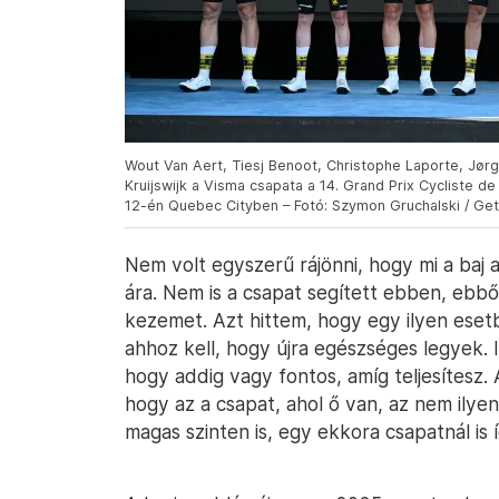
Wout Van Aert, Tiesj Benoot, Christophe Laporte, Jørg
Kruijswijk a Visma csapata a 14. Grand Prix Cycliste
12-én Quebec Cityben – Fotó: Szymon Gruchalski / Ge
Nem volt egyszerű rájönni, hogy mi a baj 
ára. Nem is a csapat segített ebben, ebb
kezemet. Azt hittem, hogy egy ilyen ese
ahhoz kell, hogy újra egészséges legyek. I
hogy addig vagy fontos, amíg teljesítesz. 
hogy az a csapat, ahol ő van, az nem ilye
magas szinten is, egy ekkora csapatnál is