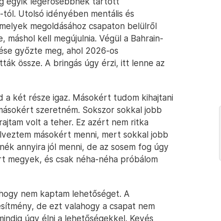
lág egyik legerősebbnek tartott
-tól. Utolsó idényében mentális és
amelyek megoldásához csapaton belülről
, máshol kell megújulnia. Végül a Bahrain-
tése győzte meg, ahol 2026-os
tták össze. A bringás úgy érzi, itt lenne az
 a két része igaz. Másokért tudom kihajtani
 másokért szeretném. Sokszor sokkal jobb
ajtam volt a teher. Ez azért nem ritka
 élveztem másokért menni, mert sokkal jobb
nék annyira jól menni, de az sosem fog úgy
rt megyek, és csak néha-néha próbálom
ó, hogy nem kaptam lehetőséget. A
esítmény, de ezt valahogy a csapat nem
indig úgy élni a lehetőségekkel. Kevés