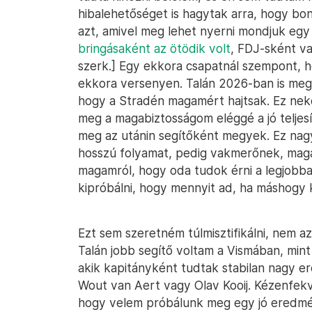
hibalehetőséget is hagytak arra, hogy bo
azt, amivel meg lehet nyerni mondjuk egy
bringásaként az ötödik volt
, FDJ-sként v
szerk.] Egy ekkora csapatnál szempont, h
ekkora versenyen. Talán 2026-ban is meg
hogy a Stradén magamért hajtsak. Ez n
meg a magabiztosságom eléggé a jó teljes
meg az utánin segítőként megyek. Ez nagy 
hosszú folyamat, pedig vakmerőnek, magab
magamról, hogy oda tudok érni a legjobb
kipróbálni, hogy mennyit ad, ha máshogy 
Ezt sem szeretném túlmisztifikálni, nem a
Talán jobb segítő voltam a Vismában, mint
akik kapitányként tudtak stabilan nagy e
Wout van Aert vagy Olav Kooij. Kézenfekv
hogy velem próbálunk meg egy jó eredmén