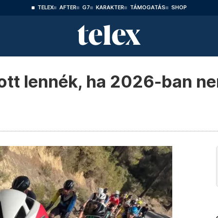
TELEX
AFTER
G7
KARAKTER
TÁMOGATÁS
SHOP
dott lennék, ha 2026-ban n