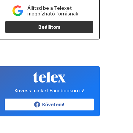
Állítsd be a Telexet
megbízható forrásnak!
Beállítom
Kövess minket Facebookon is!
Követem!