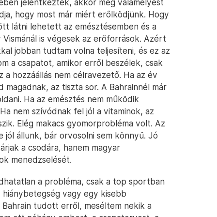
ben jelentkeztek, akkor még valamelyest
ndja, hogy most már miért erőlködjünk. Hogy
lőtt látni lehetett az emésztésemben és a
Vismánál is végesek az erőforrások. Azért
al jobban tudtam volna teljesíteni, és ez az
om a csapatot, amikor erről beszélek, csak
z a hozzáállás nem célravezető. Ha az év
zd magadnak, az tiszta sor. A Bahrainnél már
goldani. Ha az emésztés nem működik
a nem szívódnak fel jól a vitaminok, az
szik. Elég makacs gyomorprobléma volt. Az
jól állunk, bár orvosolni sem könnyű. Jó
várjak a csodára, hanem magyar
ok menedzselését.
hatatlan a probléma, csak a top sportban
y hiánybetegség vagy egy kisebb
Bahrain tudott erről, meséltem nekik a