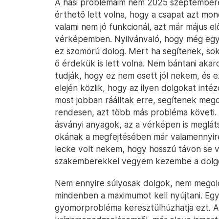
A hasi problémáim nem 2025 szeptemberé
érthető lett volna, hogy a csapat azt mo
valami nem jó funkcionál, azt már május e
vérképemben. Nyilvánvaló, hogy még egy 
ez szomorú dolog. Mert ha segítenek, sokk
ő érdekük is lett volna. Nem bántani akar
tudják, hogy ez nem esett jól nekem, és e
elején közlik, hogy az ilyen dolgokat inté
most jobban ráálltak erre, segítenek me
rendesen, azt több más probléma követi. H
ásványi anyagok, az a vérképen is meglát
okának a megfejtésében már valamennyire 
lecke volt nekem, hogy hosszú távon se 
szakemberekkel vegyem kezembe a dolg
Nem ennyire súlyosak dolgok, nem megold
mindenben a maximumot kell nyújtani. Eg
gyomorprobléma keresztülhúzhatja ezt. A 