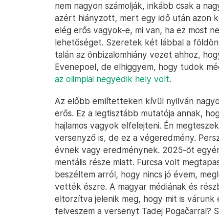
nem nagyon számolják, inkább csak a na
azért hiányzott, mert egy idő után azon k
elég erős vagyok-e, mi van, ha ez most n
lehetőséget. Szeretek két lábbal a földön
talán az önbizalomhiány vezet ahhoz, hog
Evenepoel, de elhiggyem, hogy tudok még
az olimpiai negyedik hely volt
.
Az előbb említetteken kívül nyilván nagy
erős. Ez a legtisztább mutatója annak, ho
hajlamos vagyok elfelejteni. Én megtesze
versenyző is, de ez a végeredmény. Persze
évnek vagy eredménynek. 2025-öt egyért
mentális része miatt. Furcsa volt megtapa
beszéltem arról, hogy nincs jó évem, me
vették észre. A magyar médiának és rész
eltorzítva jelenik meg, hogy mit is várunk
felveszem a versenyt Tadej Pogačarral? 