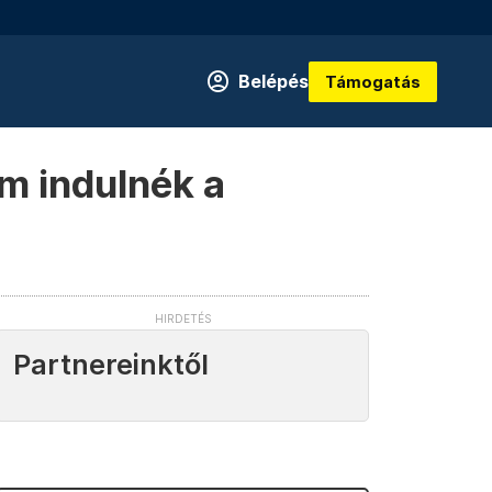
Belépés
Támogatás
em indulnék a
Partnereinktől