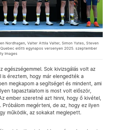
en Nordhagen, Valter Attila Valter, Simon Yates, Steven
 de Quebec előtti egynapos versenyen 2025. szeptember
tty Images
az egészségemmel. Sok kivizsgálás volt az
ől is éreztem, hogy már elengedték a
tben megkapom a segítséget és mindent, ami
lyen tapasztalatom is most volt először,
Az ember szeretné azt hinni, hogy ő kivétel,
n. Próbálom megérteni, de az, hogy ez ilyen
 így működik, az sokakat meglepett.