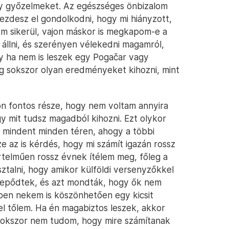
gy győzelmeket. Az egészséges önbizalom
ezdesz el gondolkodni, hogy mi hiányzott,
em sikerül, vajon máskor is megkapom-e a
 állni, és szerényen vélekedni magamról,
y ha nem is leszek egy Pogačar vagy
 sokszor olyan eredményeket kihozni, mint
on fontos része, hogy nem voltam annyira
gy mit tudsz magadból kihozni. Ezt olykor
k mindent minden téren, ahogy a többi
 az is kérdés, hogy mi számít igazán rossz
elműen rossz évnek ítélem meg, főleg a
sztalni, hogy amikor külföldi versenyzőkkel
glepődtek, és azt mondták, hogy ők nem
ben nekem is köszönhetően egy kicsit
 el tőlem. Ha én magabiztos leszek, akkor
Sokszor nem tudom, hogy mire számítanak