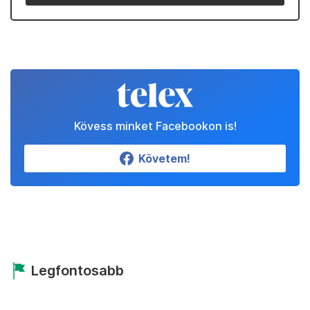
Kövess minket Facebookon is!
Követem!
Legfontosabb