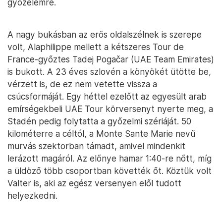
győzelemre.
A nagy bukásban az erős oldalszélnek is szerepe
volt, Alaphilippe mellett a kétszeres Tour de
France-győztes Tadej Pogačar (UAE Team Emirates)
is bukott. A 23 éves szlovén a könyökét ütötte be,
vérzett is, de ez nem vetette vissza a
csúcsformáját. Egy héttel ezelőtt az egyesült arab
emírségekbeli UAE Tour körversenyt nyerte meg, a
Stadén pedig folytatta a győzelmi szériáját. 50
kilométerre a céltól, a Monte Sante Marie nevű
murvás szektorban támadt, amivel mindenkit
lerázott magáról. Az előnye hamar 1:40-re nőtt, míg
a üldöző több csoportban követték őt. Köztük volt
Valter is, aki az egész versenyen elől tudott
helyezkedni.