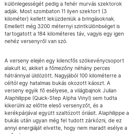
különlegességét pedig a fehér murvás szektorok
adják. Most szombaton 11 ilyen szektort (3
kilométer) kellett leküzdeniük a bringásoknak.
Emellett még 3200 méternyi szintkülönbséget is
tartogatott a 184 kilométeres táv, vagyis egy igen
nehéz versenyről van szó.
A verseny elején egy kilencfős szökevénycsoport
alakult ki, akiket a főmezőny néhány perces
hátránnyal üldözött. Nagyjából 100 kilométerre a
céltól egy hatalmas bukás okozott káoszt. A
verseny egyik fő esélyese, a világbajnok Julian
Alaphilippe (Quick-Step Alpha Vinyl) sem tudta
kikerülni az előtte eleső versenyzőt, és a
kerékpárjával együtt szaltózott óriásit. Alaphilippe a
bukás után ugyan még fel tudott zárkózni, de ez
annyi energiáját elvette, hogy nem maradt esélye a