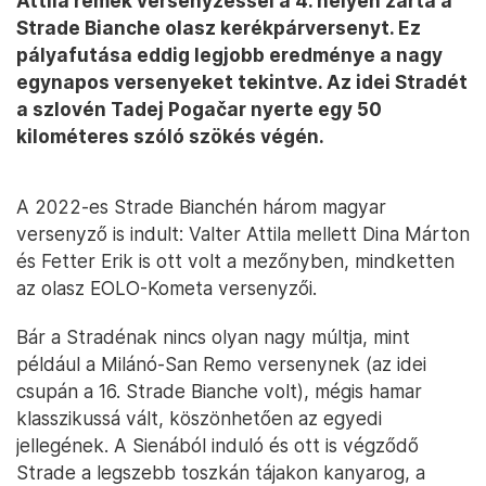
Attila remek versenyzéssel a 4. helyen zárta a
Strade Bianche olasz kerékpárversenyt. Ez
pályafutása eddig legjobb eredménye a nagy
egynapos versenyeket tekintve. Az idei Stradét
a szlovén Tadej Pogačar nyerte egy 50
kilométeres szóló szökés végén.
A 2022-es Strade Bianchén három magyar
versenyző is indult: Valter Attila mellett Dina Márton
és Fetter Erik is ott volt a mezőnyben, mindketten
az olasz EOLO-Kometa versenyzői.
Bár a Stradénak nincs olyan nagy múltja, mint
például a Milánó-San Remo versenynek (az idei
csupán a 16. Strade Bianche volt), mégis hamar
klasszikussá vált, köszönhetően az egyedi
jellegének. A Sienából induló és ott is végződő
Strade a legszebb toszkán tájakon kanyarog, a