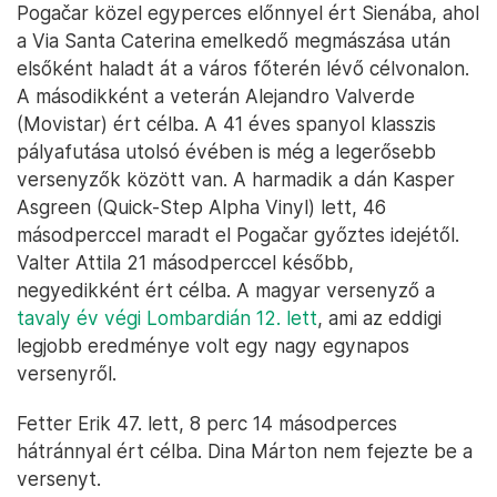
Pogačar közel egyperces előnnyel ért Sienába, ahol
a Via Santa Caterina emelkedő megmászása után
elsőként haladt át a város főterén lévő célvonalon.
A másodikként a veterán Alejandro Valverde
(Movistar) ért célba. A 41 éves spanyol klasszis
pályafutása utolsó évében is még a legerősebb
versenyzők között van. A harmadik a dán Kasper
Asgreen (Quick-Step Alpha Vinyl) lett, 46
másodperccel maradt el Pogačar győztes idejétől.
Valter Attila 21 másodperccel később,
negyedikként ért célba. A magyar versenyző a
tavaly év végi Lombardián 12. lett
, ami az eddigi
legjobb eredménye volt egy nagy egynapos
versenyről.
Fetter Erik 47. lett, 8 perc 14 másodperces
hátránnyal ért célba. Dina Márton nem fejezte be a
versenyt.