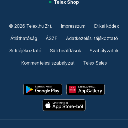
Telex Shop
© 2026 Telex.hu Zrt.
Impresszum
Etikai kódex
Átláthatóság
ÁSZF
Adatkezelési tájékoztató
Sütitájékoztató
Süti beállítások
Szabályzatok
Kommentelési szabályzat
Telex Sales