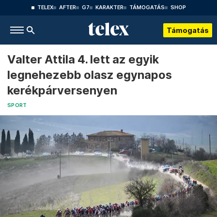
TELEX
AFTER
G7
KARAKTER
TÁMOGATÁS
SHOP
Támogatás
Valter Attila 4. lett az egyik
legnehezebb olasz egynapos
kerékpárversenyen
SPORT