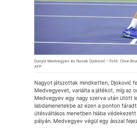
Danyiil Medvegyev és Novak Djoković – Fotó: Clive Bru
AFP
Nagyot játszottak mindketten, Djoković f
Medvegyevet, variálta a játékot, míg az o
Medvegyev egy nagy szerva után ütött le
labdamenetekbe az ezen a ponton fáradta
ütésváltásos menetben hiába védekezett k
pályán. Medvegyev végül egy ásszal fejez