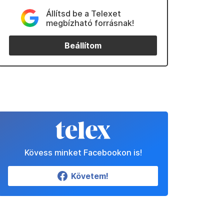
Állítsd be a Telexet
megbízható forrásnak!
Beállítom
Kövess minket Facebookon is!
Követem!