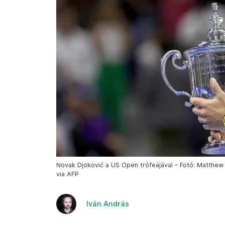
Novak Djoković a US Open trófeájával – Fotó: Matthe
via AFP
Iván András