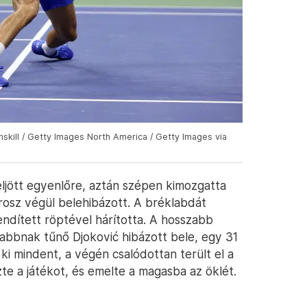
nskill / Getty Images North America / Getty Images via
eljött egyenlőre, aztán szépen kimozgatta
rosz végül belehibázott. A bréklabdát
ndített röptével hárította. A hosszabb
bbnak tűnő Djoković hibázott bele, egy 31
i mindent, a végén csalódottan terült el a
te a játékot, és emelte a magasba az öklét.