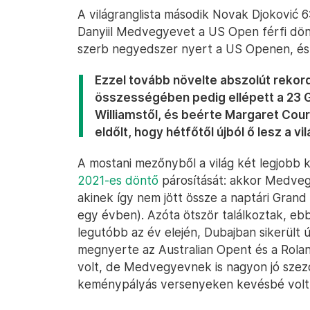
A világranglista második Novak Djoković 6:
Danyiil Medvegyevet a US Open férfi dönt
szerb negyedszer nyert a US Openen, és 
Ezzel tovább növelte abszolút rekor
összességében pedig ellépett a 23 G
Williamstől, és beérte Margaret Cour
eldőlt, hogy hétfőtől újból ő lesz a vil
A mostani mezőnyből a világ két legjobb 
2021-es döntő
párosítását: akkor Medveg
akinek így nem jött össze a naptári Gran
egy évben). Azóta ötször találkoztak, eb
legutóbb az év elején, Dubajban sikerült
megnyerte az Australian Opent és a Rola
volt, de Medvegyevnek is nagyon jó szezo
keménypályás versenyeken kevésbé volt