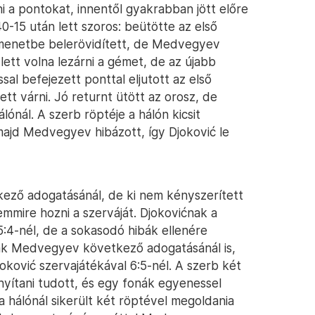
ni a pontokat, innentől gyakrabban jött előre
40-15 után lett szoros: beütötte az első
amenetbe belerövidített, de Medvegyev
ett volna lezárni a gémet, de az újabb
l befejezett ponttal eljutott az első
ett várni. Jó returnt ütött az orosz, de
ónál. A szerb röptéje a hálón kicsit
ajd Medvegyev hibázott, így Djoković le
ező adogatásánál, de ki nem kényszerített
emmire hozni a szerváját. Djokovićnak a
:4-nél, de a sokasodó hibák ellenére
ak Medvegyev következő adogatásánál is,
oković szervajátékával 6:5-nél. A szerb két
nyítani tudott, és egy fonák egyenessel
 a hálónál sikerült két röptével megoldania