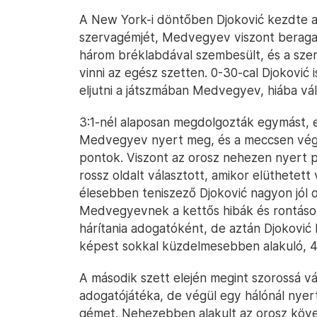
A New York-i döntőben Djoković kezdte az
szervagémjét, Medvegyev viszont beragadt 
három bréklabdával szembesült, és a szerb
vinni az egész szetten. 0-30-cal Djoković
eljutni a játszmában Medvegyev, hiába vál
3:1-nél alaposan megdolgozták egymást, 
Medvegyev nyert meg, és a meccsen végi
pontok. Viszont az orosz nehezen nyert 
rossz oldalt választott, amikor elüthetett
élesebben teniszező Djoković nagyon jól ol
Medvegyevnek a kettős hibák és rontások 
hárítania adogatóként, de aztán Djoković
képest sokkal küzdelmesebben alakuló, 4
A második szett elején megint szorossá v
adogatójátéka, de végül egy hálónál nyer
gémet. Nehezebben alakult az orosz követ