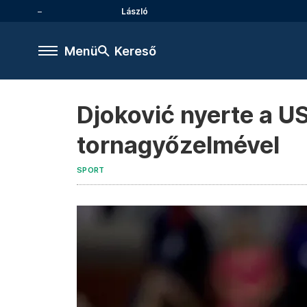
László
Menü
Kereső
Djoković nyerte a US
tornagyőzelmével
SPORT