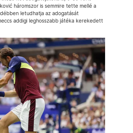
ković háromszor is semmire tette mellé a
yedébben letudhatja az adogatását
meccs addigi leghosszabb játéka kerekedett