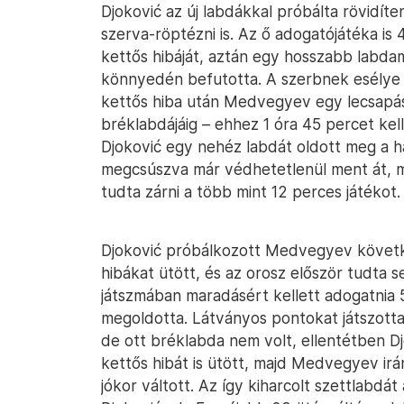
Djoković az új labdákkal próbálta rövidíte
szerva-röptézni is. Az ő adogatójátéka is 
kettős hibáját, aztán egy hosszabb labd
könnyedén befutotta. A szerbnek esélye l
kettős hiba után Medvegyev egy lecsapássa
bréklabdájáig – ehhez 1 óra 45 percet kell
Djoković egy nehéz labdát oldott meg a hál
megcsúszva már védhetetlenül ment át, m
tudta zárni a több mint 12 perces játékot.
Djoković próbálkozott Medvegyev követk
hibákat ütött, és az orosz először tudta s
játszmában maradásért kellett adogatnia 5
megoldotta. Látványos pontokat játszott
de ott bréklabda nem volt, ellentétben Dj
kettős hibát is ütött, majd Medvegyev irá
jókor váltott. Az így kiharcolt szettlabdát