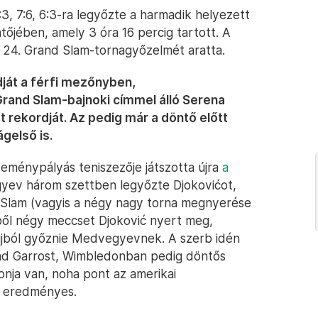
3, 7:6, 6:3-ra legyőzte a harmadik helyezett
őjében, amely 3 óra 16 percig tartott. A
24. Grand Slam-tornagyőzelmét aratta.
dját a férfi mezőnyben,
rand Slam-bajnoki címmel álló Serena
t rekordját. Az pedig már a döntő előtt
ágelső is.
keménypályás teniszezője játszotta újra
a
yev három szettben legyőzte Djokovićot,
d Slam (vagyis a négy nagy torna megnyerése
ből négy meccset Djoković nyert meg,
 újból győznie Medvegyevnek. A szerb idén
nd Garrost, Wimbledonban pedig döntős
nja van, noha pont az amerikai
 eredményes.