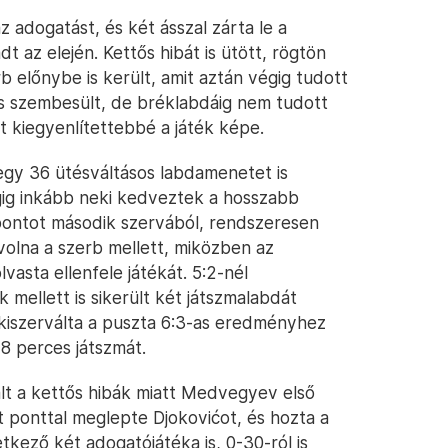
 adogatást, és két ásszal zárta le a
az elején. Kettős hibát is ütött, rögtön
 előnybe is került, amit aztán végig tudott
 is szembesült, de bréklabdáig nem tudott
t kiegyenlítettebbé a játék képe.
egy 36 ütésváltásos labdamenetet is
g inkább neki kedveztek a hosszabb
pontot második szervából, rendszeresen
 volna a szerb mellett, miközben az
vasta ellenfele játékát. 5:2-nél
mellett is sikerült két játszmalabdát
 kiszerválta a puszta 6:3-as eredményhez
8 perces játszmát.
ált a kettős hibák miatt Medvegyev első
t ponttal meglepte Djokovićot, és hozta a
kező két adogatójátéka is, 0-30-ról is