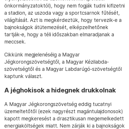
önkormányzatoktól), hogy nem fogják tudni kifizetni
a stadion, az uszoda vagy a sportcsarnok fűtését,
világítását. Azt is megkérdeztük, hogy tervezik-e a
bajnokságok átütemezését, elképzelhetőnek
tartják-e, hogy a téli időszakban elmaradjanak a
meccsek.
Cikkünk megjelenéséig a Magyar
Jégkorongszövetségtől, a Magyar Kézilabda-
szövetségtől és a Magyar Labdarúgó-szövetségtől
kaptunk választ.
A jéghokisok a hidegnek drukkolnak
A Magyar Jégkorongszövetség eddig tucatnyi
üzemeltetőtől (ezek nagyrészt magántulajdonosok)
kapott megkeresést a drasztikusan megemelkedett
energiaköltségek miatt. Nem zárják ki a bajnokságok