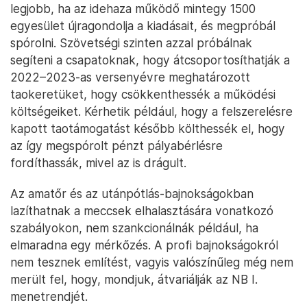
legjobb, ha az idehaza működő mintegy 1500
egyesület újragondolja a kiadásait, és megpróbál
spórolni. Szövetségi szinten azzal próbálnak
segíteni a csapatoknak, hogy átcsoportosíthatják a
2022–2023-as versenyévre meghatározott
taokeretüket, hogy csökkenthessék a működési
költségeiket. Kérhetik például, hogy a felszerelésre
kapott taotámogatást később költhessék el, hogy
az így megspórolt pénzt pályabérlésre
fordíthassák, mivel az is drágult.
Az amatőr és az utánpótlás-bajnokságokban
lazíthatnak a meccsek elhalasztására vonatkozó
szabályokon, nem szankcionálnák például, ha
elmaradna egy mérkőzés. A profi bajnokságokról
nem tesznek említést, vagyis valószínűleg még nem
merült fel, hogy, mondjuk, átvariálják az NB I.
menetrendjét.