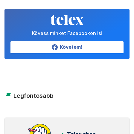
Kövess minket Facebookon is!
Követem!
Legfontosabb