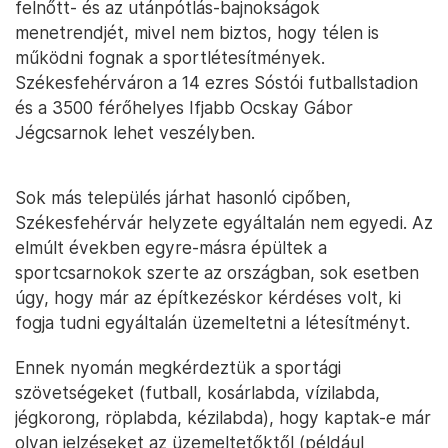
felnőtt- és az utánpótlás-bajnokságok
menetrendjét, mivel nem biztos, hogy télen is
működni fognak a sportlétesítmények.
Székesfehérváron a 14 ezres Sóstói futballstadion
és a 3500 férőhelyes Ifjabb Ocskay Gábor
Jégcsarnok lehet veszélyben.
Sok más település járhat hasonló cipőben,
Székesfehérvár helyzete egyáltalán nem egyedi. Az
elmúlt években egyre-másra épültek a
sportcsarnokok szerte az országban, sok esetben
úgy, hogy már az építkezéskor kérdéses volt, ki
fogja tudni egyáltalán üzemeltetni a létesítményt.
Ennek nyomán megkérdeztük a sportági
szövetségeket (futball, kosárlabda, vízilabda,
jégkorong, röplabda, kézilabda), hogy kaptak-e már
olyan jelzéseket az üzemeltetőktől (például