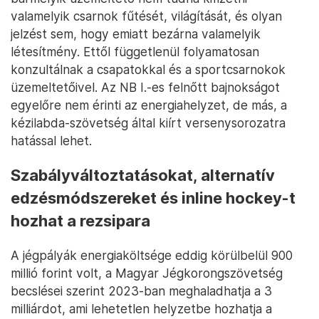
valamelyik csarnok fűtését, világítását, és olyan
jelzést sem, hogy emiatt bezárna valamelyik
létesítmény. Ettől függetlenül folyamatosan
konzultálnak a csapatokkal és a sportcsarnokok
üzemeltetőivel. Az NB I.-es felnőtt bajnokságot
egyelőre nem érinti az energiahelyzet, de más, a
kézilabda-szövetség által kiírt versenysorozatra
hatással lehet.
Szabályváltoztatásokat, alternatív
edzésmódszereket és inline hockey-t
hozhat a rezsipara
A jégpályák energiaköltsége eddig körülbelül 900
millió forint volt, a Magyar Jégkorongszövetség
becslései szerint 2023-ban meghaladhatja a 3
milliárdot, ami lehetetlen helyzetbe hozhatja a