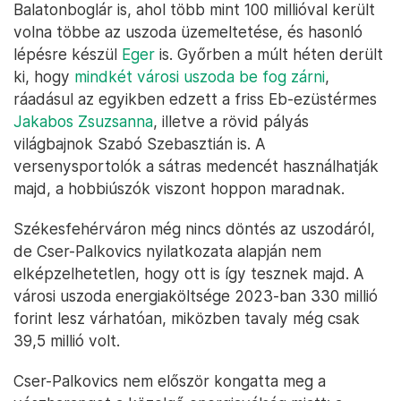
Balatonboglár is, ahol több mint 100 millióval került
volna többe az uszoda üzemeltetése, és hasonló
lépésre készül
Eger
is. Győrben a múlt héten derült
ki, hogy
mindkét városi uszoda be fog zárni
,
ráadásul az egyikben edzett a friss Eb-ezüstérmes
Jakabos Zsuzsanna
, illetve a rövid pályás
világbajnok Szabó Szebasztián is. A
versenysportolók a sátras medencét használhatják
majd, a hobbiúszók viszont hoppon maradnak.
Székesfehérváron még nincs döntés az uszodáról,
de Cser-Palkovics nyilatkozata alapján nem
elképzelhetetlen, hogy ott is így tesznek majd. A
városi uszoda energiaköltsége 2023-ban 330 millió
forint lesz várhatóan, miközben tavaly még csak
39,5 millió volt.
Cser-Palkovics nem először kongatta meg a