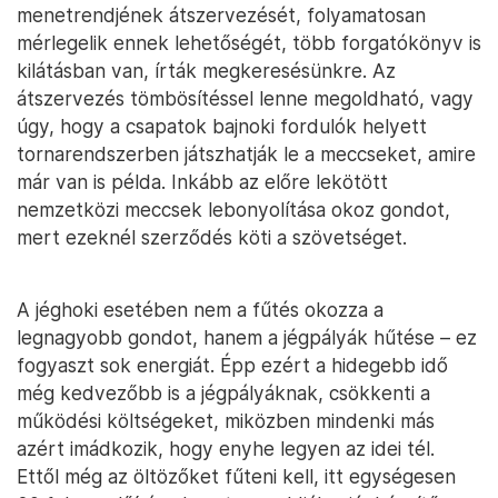
menetrendjének átszervezését, folyamatosan
mérlegelik ennek lehetőségét, több forgatókönyv is
kilátásban van, írták megkeresésünkre. Az
átszervezés tömbösítéssel lenne megoldható, vagy
úgy, hogy a csapatok bajnoki fordulók helyett
tornarendszerben játszhatják le a meccseket, amire
már van is példa. Inkább az előre lekötött
nemzetközi meccsek lebonyolítása okoz gondot,
mert ezeknél szerződés köti a szövetséget.
A jéghoki esetében nem a fűtés okozza a
legnagyobb gondot, hanem a jégpályák hűtése – ez
fogyaszt sok energiát. Épp ezért a hidegebb idő
még kedvezőbb is a jégpályáknak, csökkenti a
működési költségeket, miközben mindenki más
azért imádkozik, hogy enyhe legyen az idei tél.
Ettől még az öltözőket fűteni kell, itt egységesen