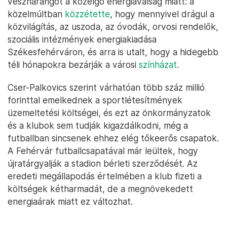
vészharangot a közelgő energiaválság miatt: a
közelmúltban
közzétette
, hogy mennyivel drágul a
közvilágítás, az uszoda, az óvodák, orvosi rendelők,
szociális intézmények energiakiadása
Székesfehérváron, és arra is utalt, hogy a hidegebb
téli hónapokra bezárják a városi
színházat
.
Cser-Palkovics szerint várhatóan több száz millió
forinttal emelkednek a sportlétesítmények
üzemeltetési költségei, és ezt az önkormányzatok
és a klubok sem tudják kigazdálkodni, még a
futballban sincsenek ehhez elég tőkeerős csapatok.
A Fehérvár futballcsapatával már leültek, hogy
újratárgyalják a stadion bérleti szerződését. Az
eredeti megállapodás értelmében a klub fizeti a
költségek kétharmadát, de a megnövekedett
energiaárak miatt ez változhat.