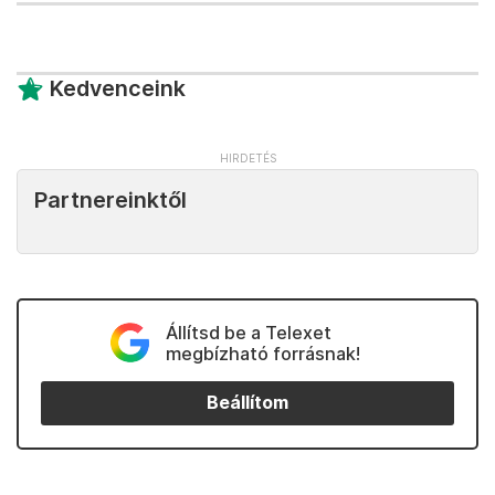
Kedvenceink
Partnereinktől
Állítsd be a Telexet
megbízható forrásnak!
Beállítom