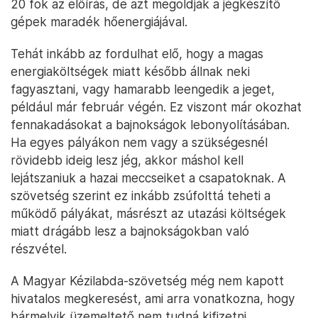
20 fok az előírás, de azt megoldják a jégkészítő
gépek maradék hőenergiájával.
Tehát inkább az fordulhat elő, hogy a magas
energiaköltségek miatt később állnak neki
fagyasztani, vagy hamarabb leengedik a jeget,
például már február végén. Ez viszont már okozhat
fennakadásokat a bajnokságok lebonyolításában.
Ha egyes pályákon nem vagy a szükségesnél
rövidebb ideig lesz jég, akkor máshol kell
lejátszaniuk a hazai meccseiket a csapatoknak. A
szövetség szerint ez inkább zsúfolttá teheti a
működő pályákat, másrészt az utazási költségek
miatt drágább lesz a bajnokságokban való
részvétel.
A Magyar Kézilabda-szövetség még nem kapott
hivatalos megkeresést, ami arra vonatkozna, hogy
bármelyik üzemeltető nem tudná kifizetni