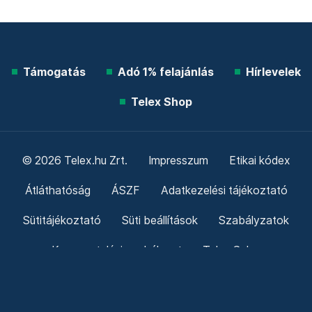
Támogatás
Adó 1% felajánlás
Hírlevelek
Telex Shop
© 2026 Telex.hu Zrt.
Impresszum
Etikai kódex
Átláthatóság
ÁSZF
Adatkezelési tájékoztató
Sütitájékoztató
Süti beállítások
Szabályzatok
Kommentelési szabályzat
Telex Sales