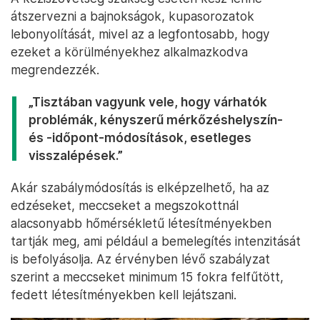
átszervezni a bajnokságok, kupasorozatok
lebonyolítását, mivel az a legfontosabb, hogy
ezeket a körülményekhez alkalmazkodva
megrendezzék.
„Tisztában vagyunk vele, hogy várhatók
problémák, kényszerű mérkőzéshelyszín-
és -időpont-módosítások, esetleges
visszalépések.”
Akár szabálymódosítás is elképzelhető, ha az
edzéseket, meccseket a megszokottnál
alacsonyabb hőmérsékletű létesítményekben
tartják meg, ami például a bemelegítés intenzitását
is befolyásolja. Az érvényben lévő szabályzat
szerint a meccseket minimum 15 fokra felfűtött,
fedett létesítményekben kell lejátszani.