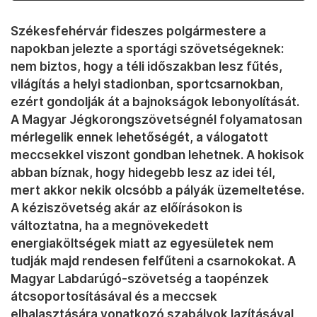
Székesfehérvár fideszes polgármestere a
napokban jelezte a sportági szövetségeknek:
nem biztos, hogy a téli időszakban lesz fűtés,
világítás a helyi stadionban, sportcsarnokban,
ezért gondolják át a bajnokságok lebonyolítását.
A Magyar Jégkorongszövetségnél folyamatosan
mérlegelik ennek lehetőségét, a válogatott
meccsekkel viszont gondban lehetnek. A hokisok
abban bíznak, hogy hidegebb lesz az idei tél,
mert akkor nekik olcsóbb a pályák üzemeltetése.
A kéziszövetség akár az előírásokon is
változtatna, ha a megnövekedett
energiaköltségek miatt az egyesületek nem
tudják majd rendesen felfűteni a csarnokokat. A
Magyar Labdarúgó-szövetség a taopénzek
átcsoportosításával és a meccsek
elhalasztására vonatkozó szabályok lazításával