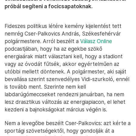
próbál segíteni a focicsapatoknak.
Fideszes politikus létére kemény kijelentést tett
nemrég Cser-Palkovics András, Székesfehérvár
polgármestere. Arról beszélt a
Válasz Online
podcastjában, hogy ha az egekbe szökő
energiaárak miatt választani kell, hogy a stadiont
vagy az óvodát fűtsék, akkor egyértelműen az
utóbbi mellett döntenek. A polgármester, aki saját
bevallása szerint szenvedélyes Vidi-szurkoló, ennél
is tovább ment. Szerinte nem kell
labdarúgómeccseket rendezni januárban, ha nem
lesz drasztikus változás az energiapiacon, el lehet
kezdeni a bajnokságokat március végén is.
Nem a levegőbe beszélt Cser-Palkovics: azt kérte a
sportági szövetségektől, hogy gondolják át a