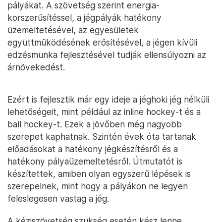
pályákat. A szövetség szerint energia-
korszerűsítéssel, a jégpályák hatékony
üzemeltetésével, az egyesületek
együttműködésének erősítésével, a jégen kívüli
edzésmunka fejlesztésével tudják ellensúlyozni az
árnövekedést.
Ezért is fejlesztik már egy ideje a jéghoki jég nélküli
lehetőségeit, mint például az inline hockey-t és a
ball hockey-t. Ezek a jövőben még nagyobb
szerepet kaphatnak. Szintén évek óta tartanak
előadásokat a hatékony jégkészítésről és a
hatékony pályaüzemeltetésről. Útmutatót is
készítettek, amiben olyan egyszerű lépések is
szerepelnek, mint hogy a pályákon ne legyen
feleslegesen vastag a jég.
A kéziszövetség szükség esetén kész lenne