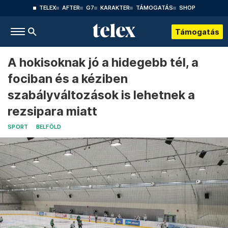
TELEX
AFTER
G7
KARAKTER
TÁMOGATÁS
SHOP
Támogatás
A hokisoknak jó a hidegebb tél, a
fociban és a kéziben
szabályváltozások is lehetnek a
rezsipara miatt
SPORT
BELFÖLD