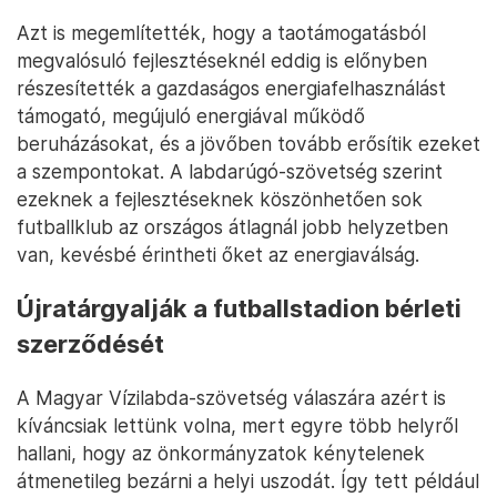
Azt is megemlítették, hogy a taotámogatásból
megvalósuló fejlesztéseknél eddig is előnyben
részesítették a gazdaságos energiafelhasználást
támogató, megújuló energiával működő
beruházásokat, és a jövőben tovább erősítik ezeket
a szempontokat. A labdarúgó-szövetség szerint
ezeknek a fejlesztéseknek köszönhetően sok
futballklub az országos átlagnál jobb helyzetben
van, kevésbé érintheti őket az energiaválság.
Újratárgyalják a futballstadion bérleti
szerződését
A Magyar Vízilabda-szövetség válaszára azért is
kíváncsiak lettünk volna, mert egyre több helyről
hallani, hogy az önkormányzatok kénytelenek
átmenetileg bezárni a helyi uszodát. Így tett például