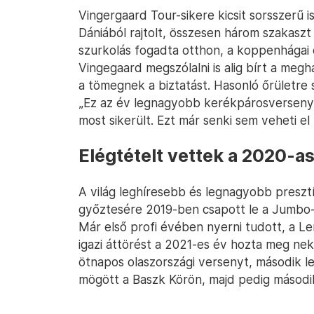
Vingergaard Tour-sikere kicsit sorsszerű i
Dániából rajtolt, összesen három szakaszt
szurkolás fogadta otthon, a koppenhága
Vingegaard megszólalni is alig bírt a me
a tömegnek a biztatást. Hasonló őrületre
„Ez az év legnagyobb kerékpárosverseny
most sikerült. Ezt már senki sem veheti el
Elégtételt vettek a 2020-as
A világ leghíresebb és legnagyobb preszt
győztesére 2019-ben csapott le a Jumbo-V
Már első profi évében nyerni tudott, a Le
igazi áttörést a 2021-es év hozta meg nek
ötnapos olaszországi versenyt, második le
mögött a Baszk Körön, majd pedig másodi