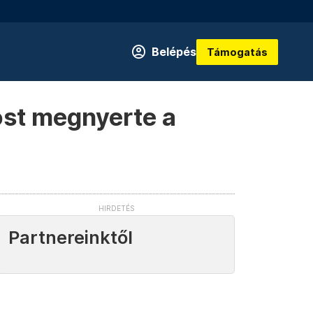
Belépés
Támogatás
st megnyerte a
Partnereinktől