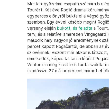
Mostani győzelme csapata számára is elégt
Tourért. Két éve Roglič drámai körülménye
egyperces előnyről bukta el a végső győ
szemben. Egy évvel később megint Roglič
verseny elején
bukott, és feladta
a Tourt.
terv, és a relatíve ismeretlen Vingegaard
második hely nagyon jó eredménynek számí
percet kapott Pogačartól, de abban az é
szlovénnek. Viszont már akkor is látszot
emelkedők, képes tartani a lépést Pogača
Ventoux-n még kicsit le is tudta szakítani
mindössze 27 másodperccel maradt el től