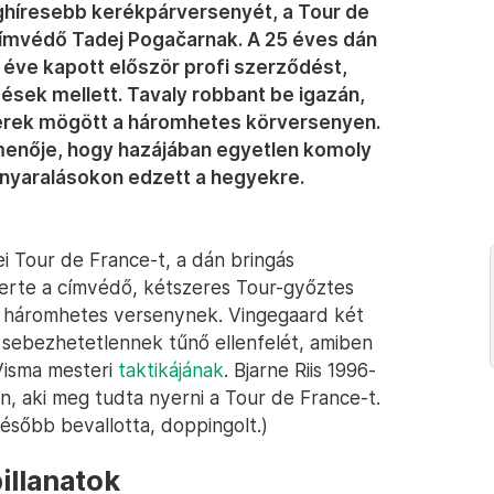
eghíresebb kerékpárversenyét, a Tour de
 címvédő Tadej Pogačarnak. A 25 éves dán
m éve kapott először profi szerződést,
sek mellett. Tavaly robbant be igazán,
erek mögött a háromhetes körversenyen.
imenője, hogy hazájában egyetlen komoly
i nyaralásokon edzett a hegyekre.
i Tour de France-t, a dán bringás
erte a címvédő, kétszeres Tour-győztes
 a háromhetes versenynek. Vingegaard két
g sebezhetetlennek tűnő ellenfelét, amiben
Visma mesteri
taktikájának
. Bjarne Riis 1996-
, aki meg tudta nyerni a Tour de France-t.
később bevallotta, doppingolt.)
illanatok