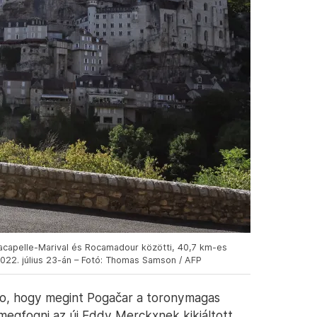
acapelle-Marival és Rocamadour közötti, 40,7 km-es
022. július 23-án – Fotó: Thomas Samson / AFP
mbo, hogy megint Pogačar a toronymagas
 megfogni az új Eddy Merckxnek kikiáltott