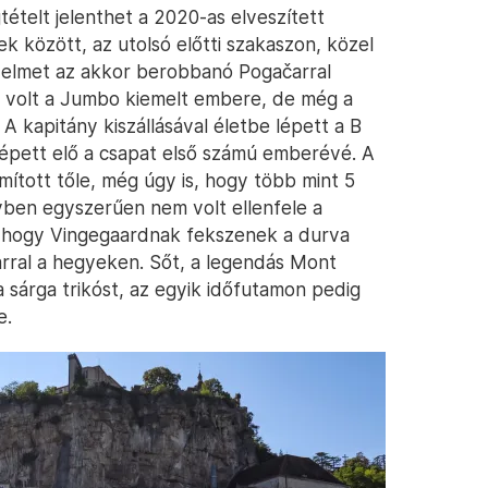
ételt jelenthet a 2020-as elveszített
k között, az utolsó előtti szakaszon, közel
zelmet az akkor berobbanó Pogačarral
 volt a Jumbo kiemelt embere, de még a
 A kapitány kiszállásával életbe lépett a B
 lépett elő a csapat első számú emberévé. A
tott tőle, még úgy is, hogy több mint 5
vben egyszerűen nem volt ellenfele a
t, hogy Vingegaardnak fekszenek a durva
rral a hegyeken. Sőt, a legendás Mont
 a sárga trikóst, az egyik időfutamon pedig
e.