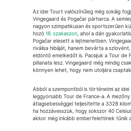
Az idei Tourt valószínűleg még sokáig fog
Vingegaard és Pogačar párharca. A semleg
nagyon szimpatikusan és sportszerűen küz
hozó
18. szakaszon
, ahol a dán gyakorlati
Pogačar elesett a lejtmenetben. Vingegaa
riválisa hibáját, hanem bevárta a szlovén
eldöntő emelkedőt is. Pacsijuk a Tour de
pillanata lesz. Vingegaard még mindig cs
könnyen lehet, hogy nem utoljára csaptak
Abból a szempontból is történelmi az idei
leggyorsabb Tour de France-a. A mezőny 
átlagsebességgel teljesítette a 3328 kilo
ha hozzávesszük, hogy sokszor 40 Celsiu
akkor még inkább emberfelettinek tűnik a