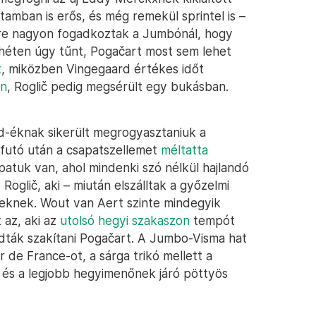
utamban is erős, és még remekül sprintel is –
ére nagyon fogadkoztak a Jumbónál, hogy
 héten úgy tűnt, Pogačart most sem lehet
t
, miközben Vingegaard értékes időt
on
, Roglič pedig megsérült egy bukásban.
d-éknak sikerült megrogyasztaniuk a
efutó után a csapatszellemet
méltatta
patuk van, ahol mindenki szó nélkül hajlandó
Roglič, aki – miután elszálltak a győzelmi
bbieknek. Wout van Aert szinte mindegyik
 az, aki az
utolsó hegyi szakaszon
tempót
dták szakítani Pogačart. A Jumbo-Visma hat
de France-ot, a sárga trikó mellett a
 és a legjobb hegyimenőnek járó pöttyös