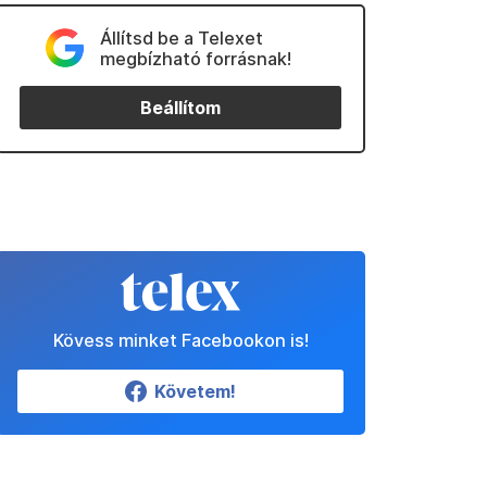
Állítsd be a Telexet
megbízható forrásnak!
Beállítom
Kövess minket Facebookon is!
Követem!