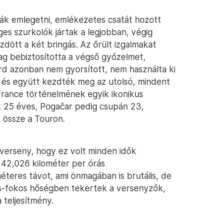
ják emlegetni, emlékezetes csatát hozott
es szurkolók jártak a legjobban, végig
dött a két bringás. Az őrült izgalmakat
lag bebiztosította a végső győzelmet,
rd azonban nem gyorsított, nem használta ki
t, és együtt kezdték meg az utolsó, mindent
 France történelmének egyik ikonikus
ak 25 éves, Pogačar pedig csupán 23,
 össze a Touron.
 verseny, hogy ez volt minden idők
42,026 kilométer per órás
méteres távot, ami önmagában is brutális, de
s-fokos hőségben tekertek a versenyzők,
 teljesítmény.