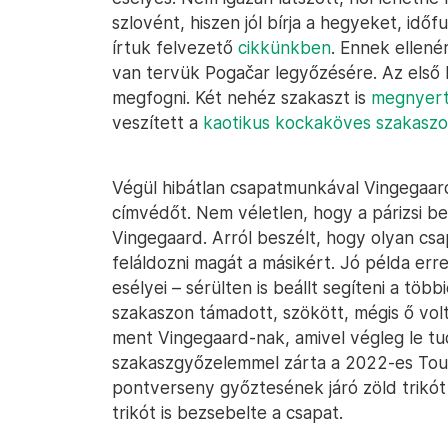
szlovént, hiszen jól bírja a hegyeket, időf
írtuk felvezető
cikkünkben
. Ennek ellen
van tervük Pogačar legyőzésére. Az első
megfogni. Két nehéz szakaszt is
megnyer
veszített a
kaotikus kockaköves szakasz
Végül hibátlan csapatmunkával Vingegaar
címvédőt. Nem véletlen, hogy a párizsi b
Vingegaard. Arról beszélt, hogy olyan csa
feláldozni magát a másikért. Jó példa erre 
esélyei – sérülten is beállt segíteni a tö
szakaszon támadott, szökött, mégis ő volt
ment Vingegaard-nak, amivel végleg le tu
szakaszgyőzelemmel zárta a 2022-es Tour 
pontverseny győztesének járó zöld trikót
trikót is bezsebelte a csapat.