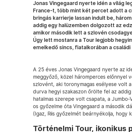
Jonas Vingegaard nyerte idén a világ l
France-t, több mint két percet adott a
bringás karrierje lassan indult be, háro
addig egy halüzemben dolgozott az edzé
amikor második lett a szlovén csodagy
Úgy lett mostanra a Tour legjobb hegy
emelkedő sincs, fiatalkorában a család
A 25 éves Jonas Vingegaard nyerte az ide
meggyőző, közel háromperces előnnyel v
szlovént, aki toronymagas esélyese volt
durva hegyi szakaszon őrölte fel az addi
hatalmas szerepe volt csapata, a Jumbo-
os győzelme óta Vingegaard a második dán
(Igaz, Riis győzelmét beárnyékolja, hogy 
Történelmi Tour, ikonikus p