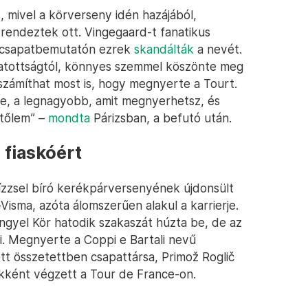
s, mivel a körverseny idén hazájából,
 rendeztek ott. Vingegaard-t fanatikus
i csapatbemutatón ezrek
skandálták
a nevét.
ghatottságtól, könnyes szemmel köszönte meg
 számíthat most is, hogy megnyerte a Tourt.
e, a legnagyobb, amit megnyerhetsz, és
 tőlem” –
mondta
Párizsban, a befutó után.
 fiaskóért
ízzsel bíró kerékpárversenyének újdonsült
isma, azóta álomszerűen alakul a karrierje.
ngyel Kör hatodik szakaszát húzta be, de az
i. Megnyerte a Coppi e Bartali nevű
tt összetettben csapattársa, Primož Roglič
kként végzett a Tour de France-on.