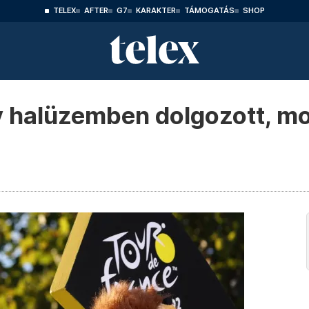
TELEX
AFTER
G7
KARAKTER
TÁMOGATÁS
SHOP
 halüzemben dolgozott, mo