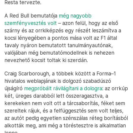
Resta tervezte.
A Red Bull bemutatója
még nagyobb
szemfényvesztés volt
– azon felül, hogy az első
szárny és az orrkiképzés egy részét leszámítva a
kocsi lényegében a pontos mása volt az F1 által
tavaly nyáron bemutatott tanulmányautónak,
valójában még bemutatómodellnek is nehezen
nevezhető kocsit toltak ki szerdán.
Craig Scarborough, a többek között a Forma–1
hivatalos weblapjának is dolgozó szabadúszó
újságíró
megpróbált rávilágítani a dologra
: az orrkúp
két, üreges darabból lett összeragasztva, a
kerekeken nem volt ott a tárcsaborítás, féket sem
szereltek rájuk, és a felfüggesztés sem volt teljes,
az autót pedig egyetlen szénszálas réteg borításból
alkották meg, ami még a töréstesztre is alkalmatlan
lenne.