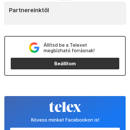
Partnereinktől
Állítsd be a Telexet
megbízható forrásnak!
Beállítom
Kövess minket Facebookon is!