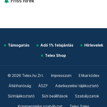
Friss hírek
Támogatás
Adó 1% felajánlás
Hírlevelek
Telex Shop
© 2026 Telex.hu Zrt.
Impresszum
Etikai kódex
Átláthatóság
ÁSZF
Adatkezelési tájékoztató
Sütitájékoztató
Süti beállítások
Szabályzatok
Kommentelési szabályzat
Telex Sales