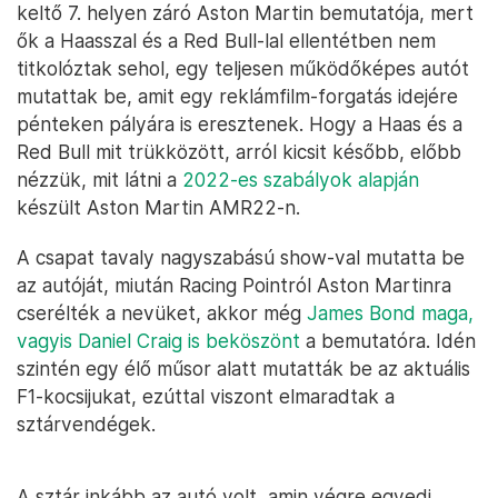
keltő 7. helyen záró Aston Martin bemutatója, mert
ők a Haasszal és a Red Bull-lal ellentétben nem
titkolóztak sehol, egy teljesen működőképes autót
mutattak be, amit egy reklámfilm-forgatás idejére
pénteken pályára is eresztenek. Hogy a Haas és a
Red Bull mit trükközött, arról kicsit később, előbb
nézzük, mit látni a
2022-es szabályok alapján
készült Aston Martin AMR22-n.
A csapat tavaly nagyszabású show-val mutatta be
az autóját, miután Racing Pointról Aston Martinra
cserélték a nevüket, akkor még
James Bond maga,
vagyis Daniel Craig is beköszönt
a bemutatóra. Idén
szintén egy élő műsor alatt mutatták be az aktuális
F1-kocsijukat, ezúttal viszont elmaradtak a
sztárvendégek.
A sztár inkább az autó volt, amin végre egyedi