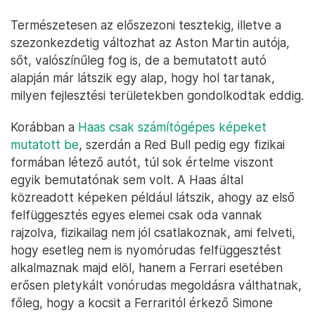
Természetesen az előszezoni tesztekig, illetve a
szezonkezdetig változhat az Aston Martin autója,
sőt, valószínűleg fog is, de a bemutatott autó
alapján már látszik egy alap, hogy hol tartanak,
milyen fejlesztési területekben gondolkodtak eddig.
Korábban a
Haas csak számítógépes képeket
mutatott be
, szerdán a Red Bull pedig egy fizikai
formában létező autót, túl sok értelme viszont
egyik bemutatónak sem volt. A Haas által
közreadott képeken például látszik, ahogy az első
felfüggesztés egyes elemei csak oda vannak
rajzolva, fizikailag nem jól csatlakoznak, ami felveti,
hogy esetleg nem is nyomórudas felfüggesztést
alkalmaznak majd elöl, hanem a Ferrari esetében
erősen pletykált vonórudas megoldásra válthatnak,
főleg, hogy a kocsit a Ferraritól érkező Simone