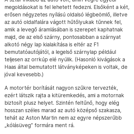
megoldásokat is fel lehetett fedezni. Elsőként a két,
erősen négyzetes nyílású oldalsó légbeömlő, illetve
az autó oldalfalára vágott hűtőlyukak tűnnek fel,
amik a levegő áramlásában is szerepet kaphatnak
majd, de az első szárny, pontosabban a szárnyat
alkotó négy lap kialakítása is eltér az F1
bemutatóautójától, a legelső szárnylap például
teljesen az orrkúp elé nyúlik. (Hasonló kivágások a
Haas által bemutatott látványképeken is voltak, de
jóval kevesebb.)
A motortér borítását nagyon szűkre tervezték,
ezért látszik rajta a kitüremkedés, ami a motornak
biztosít plusz helyet. Szintén feltűnő, hogy elég
hosszan széles marad az autó középső szakasza,
tehát az Aston Martin nem az egyre népszerűbb
„kólásüveg” formára ment rá.