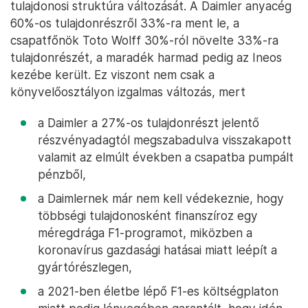
tulajdonosi struktúra változását. A Daimler anyacég
60%-os tulajdonrészről 33%-ra ment le, a
csapatfőnök Toto Wolff 30%-ról növelte 33%-ra
tulajdonrészét, a maradék harmad pedig az Ineos
kezébe került. Ez viszont nem csak a
könyvelőosztályon izgalmas változás, mert
a Daimler a 27%-os tulajdonrészt jelentő
részvényadagtól megszabadulva visszakapott
valamit az elmúlt években a csapatba pumpált
pénzből,
a Daimlernek már nem kell védekeznie, hogy
többségi tulajdonosként finanszíroz egy
méregdrága F1-programot, miközben a
koronavírus gazdasági hatásai miatt leépít a
gyártórészlegen,
a 2021-ben életbe lépő F1-es költségplaton