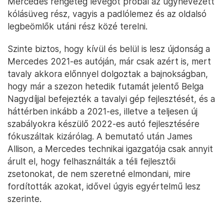
Mercedes rengeteg levegőt próbál az úgynevezett
kólásüveg rész, vagyis a padlólemez és az oldalsó
legbeömlők utáni rész közé terelni.
Szinte biztos, hogy kívül és belül is lesz újdonság a
Mercedes 2021-es autóján, már csak azért is, mert
tavaly akkora előnnyel dolgoztak a bajnokságban,
hogy már a szezon hetedik futamát jelentő Belga
Nagydíjjal befejezték a tavalyi gép fejlesztését, és a
háttérben inkább a 2021-es, illetve a teljesen új
szabályokra készülő 2022-es autó fejlesztésére
fókuszáltak kizárólag. A bemutató után James
Allison, a Mercedes technikai igazgatója csak annyit
árult el, hogy felhasználták a téli fejlesztői
zsetonokat, de nem szeretné elmondani, mire
fordították azokat, idővel úgyis egyértelmű lesz
szerinte.