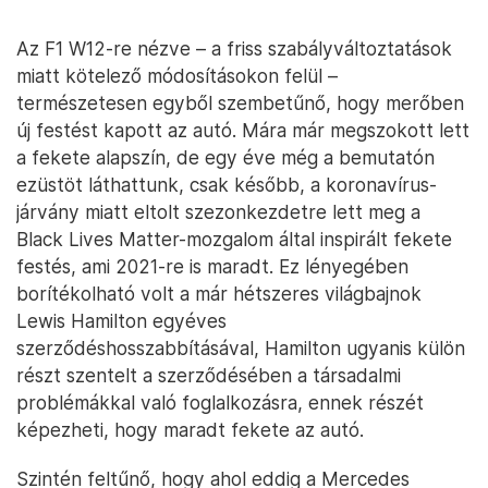
Az F1 W12-re nézve – a friss szabályváltoztatások
miatt kötelező módosításokon felül –
természetesen egyből szembetűnő, hogy merőben
új festést kapott az autó. Mára már megszokott lett
a fekete alapszín, de egy éve még a bemutatón
ezüstöt láthattunk, csak később, a koronavírus-
járvány miatt eltolt szezonkezdetre lett meg a
Black Lives Matter-mozgalom által inspirált fekete
festés, ami 2021-re is maradt. Ez lényegében
borítékolható volt a már hétszeres világbajnok
Lewis Hamilton egyéves
szerződéshosszabbításával, Hamilton ugyanis külön
részt szentelt a szerződésében a társadalmi
problémákkal való foglalkozásra, ennek részét
képezheti, hogy maradt fekete az autó.
Szintén feltűnő, hogy ahol eddig a Mercedes