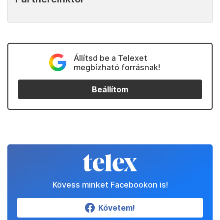
Állítsd be a Telexet
megbízható forrásnak!
Beállítom
Kövess minket Facebookon is!
Követem!