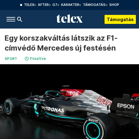
TELEX
AFTER
G7
KARAKTER
TÁMOGATÁS
SHOP
Támogatás
Egy korszakváltás látszik az F1-
címvédő Mercedes új festésén
frissítve
SPORT