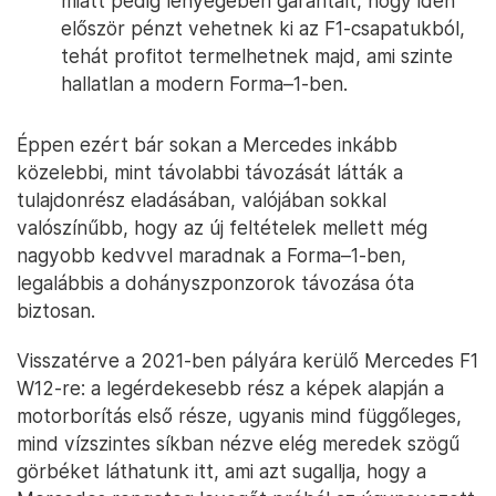
miatt pedig lényegében garantált, hogy idén
először pénzt vehetnek ki az F1-csapatukból,
tehát profitot termelhetnek majd, ami szinte
hallatlan a modern Forma–1-ben.
Éppen ezért bár sokan a Mercedes inkább
közelebbi, mint távolabbi távozását látták a
tulajdonrész eladásában, valójában sokkal
valószínűbb, hogy az új feltételek mellett még
nagyobb kedvvel maradnak a Forma–1-ben,
legalábbis a dohányszponzorok távozása óta
biztosan.
Visszatérve a 2021-ben pályára kerülő Mercedes F1
W12-re: a legérdekesebb rész a képek alapján a
motorborítás első része, ugyanis mind függőleges,
mind vízszintes síkban nézve elég meredek szögű
görbéket láthatunk itt, ami azt sugallja, hogy a