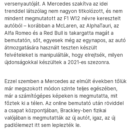
versenyautóját. A Mercedes szakítva az idei
trenddel látszólag nem nagyon titkolózott, és nem
mindent megmutatott az F1 W12 névre keresztelt
autóból – korábban a McLaren, az AlphaTauri, az
Alfa Romeo és a Red Bull is takargatta magát a
bemutatón, sőt, egyesek még az egynapos, az autó
átmozgatására használt teszten készült
felvételeket is manipulálták, hogy elrejtsék, milyen
újdonságokkal készültek a 2021-es szezonra.
Ezzel szemben a Mercedes az elmúlt években tőlük
már megszokott módon szinte teljes egészében,
már a számítógépes képeken is megmutatta, mit
főztek ki a télen. Az online bemutató után röviddel
a csapat központjában, Brackley-ben fizikai
valójában is megmutatták az új autót, igaz, az új
padlólemezt itt sem leplezték le.