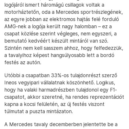
logójáról ismert háromágú csillagok voltak a
motorháztetőn, oda a Mercedes sportrészlegének,
az egyre jobban az elektromos hajtás felé forduló
AMG-nek a logója került nagy halomban – ez a
csapat közlése szerint végleges, nem egyszeri, a
bemutató kedvéért készült mintáról van szó.
Szintén nem kell sasszem ahhoz, hogy felfedezzük,
a tavalyihoz képest hangsúlyosabb lett a bordó
festés az autón.
Utóbbi a csapatban 33%-os tulajdonrészt szerző
Ineos vegyipari vállalatnak köszönhető. Logikus,
hogy ha valaki harmadrészben tulajdonol egy F1-
csapatot, akkor szeretné, ha rendes reprezentációt
kapna a kocsi felületén, az új festés viszont
túlmutat a puszta mintázaton.
A Mercedes tavaly decemberben jelentette be a