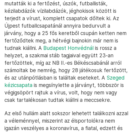
mutatták ki a fertőzést, úszók, futballisták,
kézilabdázók vízilabdázók, jéghokisok között is
terjedt a vírust, komplett csapatok dőltek ki. Az
Újpest futballcsapatánál annyira bedurvult a
járvány, hogy a 25 fős keretből csupán ketten nem
fertőződtek meg, a hétvégi bajnokin már nem is
tudnak kiállni. A
Budapest Honvédnál
is rossz a
helyzet, a szakmai stáb tagjaival együtt 23-an
fertőzöttek, míg az NB II.-es Békéscsabánál arról
számoltak be nemrég, hogy 28 játékosuk fertőzött,
és az utánpótlásban is találtak eseteket. A
Szeged
kézicsapata
is megsínylette a járványt, többször is
végigsöpört rajtuk a vírus, volt, hogy nem vagy
csak tartalékosan tudtak kiállni a meccsekre.
Az első hullám alatt sokszor lehetett találkozni azzal
a véleménnyel, miszerint az élsportolókra nem
igazán veszélyes a koronavírus, a fiatal, edzett és