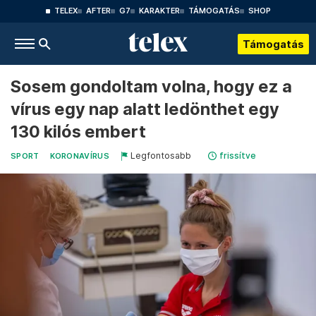
TELEX
AFTER
G7
KARAKTER
TÁMOGATÁS
SHOP
Támogatás
Sosem gondoltam volna, hogy ez a
vírus egy nap alatt ledönthet egy
130 kilós embert
Legfontosabb
frissítve
SPORT
KORONAVÍRUS