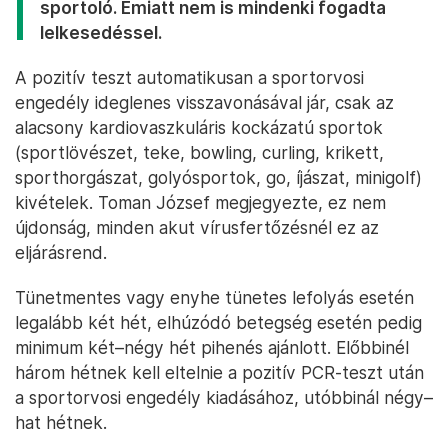
sportoló. Emiatt nem is mindenki fogadta
lelkesedéssel.
A pozitív teszt automatikusan a sportorvosi
engedély ideglenes visszavonásával jár, csak az
alacsony kardiovaszkuláris kockázatú sportok
(sportlövészet, teke, bowling, curling, krikett,
sporthorgászat, golyósportok, go, íjászat, minigolf)
kivételek. Toman József megjegyezte, ez nem
újdonság, minden akut vírusfertőzésnél ez az
eljárásrend.
Tünetmentes vagy enyhe tünetes lefolyás esetén
legalább két hét, elhúzódó betegség esetén pedig
minimum két–négy hét pihenés ajánlott. Előbbinél
három hétnek kell eltelnie a pozitív PCR-teszt után
a sportorvosi engedély kiadásához, utóbbinál négy–
hat hétnek.