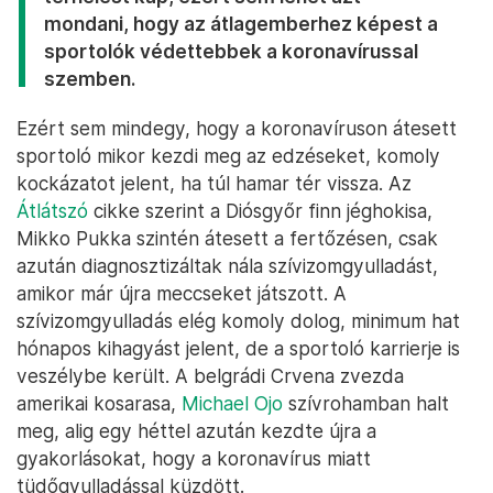
mondani, hogy az átlagemberhez képest a
sportolók védettebbek a koronavírussal
szemben.
Ezért sem mindegy, hogy a koronavíruson átesett
sportoló mikor kezdi meg az edzéseket, komoly
kockázatot jelent, ha túl hamar tér vissza. Az
Átlátszó
cikke szerint a Diósgyőr finn jéghokisa,
Mikko Pukka szintén átesett a fertőzésen, csak
azután diagnosztizáltak nála szívizomgyulladást,
amikor már újra meccseket játszott. A
szívizomgyulladás elég komoly dolog, minimum hat
hónapos kihagyást jelent, de a sportoló karrierje is
veszélybe került. A belgrádi Crvena zvezda
amerikai kosarasa,
Michael Ojo
szívrohamban halt
meg, alig egy héttel azután kezdte újra a
gyakorlásokat, hogy a koronavírus miatt
tüdőgyulladással küzdött.