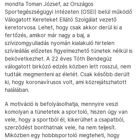
mondta Toman József, az Országos
Sportegészségügyi Intézeten (OSEI) belül működő
Válogatott Kereteket Ellátó Szolgálat vezető
keretorvosa. Lehet, hogy csak akkor derül ki a
fertőzés, amikor már nagy a baj, a
szívizomgyulladás nyomán kialakuló hirtelen
szívleállás előzetes figyelmezhető tünetek nélkül is
bekövetkezhet. A 22 éves Tóth Bendegúz
válogatott birkózó edzés közben lett rosszul, nem
tudták megmenteni az életét. Csak később derült
ki, hogy koronavírusos volt, ami közrejátszhatott
halálában.
A motiváció is befolyásolhatja, mennyire veszi
komolyan a tünetetek a sportoló, hiszen úgy van
vele, hogy a sportból él, kikerülhet a csapatból,
szerződést bonthatnak vele, ha nem teljesít.
Miközben egy hobbisportoló megteheti, hogy