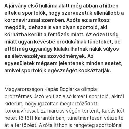
A járvány első hulláma alatt még abban a hitben
éltek a sportolók, hogy szervezetük ellenállóbb a
koronavírussal szemben. Azóta ez a mítosz
megdőlt, idehaza is van olyan sportoló, aki
kórházba került a fertőzés miatt. Az edzettség
miatt ugyan kevésbé produkálnak tüneteket, de
ettől még ugyanúgy kialakulhatnak náluk súlyos
és életveszélyes szövődmények. Az
egyesületek mégsem jelentenek minden esetet,
amivel sportolóik egészségét kockáztatják.
Magyarországon Kapás Boglárka olimpiai
bronzérmes úszó volt az első ismert sportoló, akiről
kiderült, hogy igazoltan megfertőződött
koronavírussal. Ez március végén történt, Kapás két
hetet töltött karanténban, tünetmentesen vészelte
át a fertőzést. Azóta itthon is rengeteg sportolónál