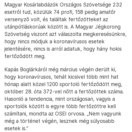
Magyar Kosárlabdázók Országos Szövetsége 232
esetről tud, közülük 74 profi, 158 pedig amatőr
versenyző volt, és találtak fertőzötteket az
utánpótláskorúak között is. A Magyar Jégkorong
Szövetség viszont azt válaszolta megkeresésünkre,
hogy nincs módjuk a koronavírusos esetek
jelentésére, nincs is arról adatuk, hogy hány hokis
fertőződött meg.
Kapás Boglárkáról még március végén derült ki,
hogy koronavírusos, tehát kicsivel több mint hat
hónap alatt közel 1200 sportoló fertőződött meg,
október 28. óta 372-vel nőtt a fertőzöttek száma.
Hasonló a tendencia, mint országosan, vagyis a
sportolók között is egyre több fertőzöttre kell
számítani, mondta az OSEI orvosa. „Nem vagyunk
még a történet végén, lesznek még súlyosabb
esetek is.”