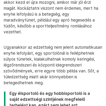
akkor kezd el újra mozogni, amikor már jól érzi
magát. Kockáztatni viszont nem érdemes, mert ha
enyhe lefolyású is a betegség, egy
maradványtünet, például egy apró hegesedés a
tüdőn, később a sportteljesítmény romlásához
vezethet.
Ugyanakkor az edzettség nem jelent automatikusan
enyhe lefolyást, egy sportolónál is felléphetnek
súlyos tünetek, kialakulhatnak komoly keringési,
légzőrendszeri és központi idegrendszeri
szövődmények, erre egyre több példa van. Sőt, a
túledzettség miatt akár könnyebben is
betegedhetnek meg.
Egy élsportoló és egy hobbisportoló is a
saját edzettségi szintjének megfelelő
terhelést kap, ezért sem lehet azt