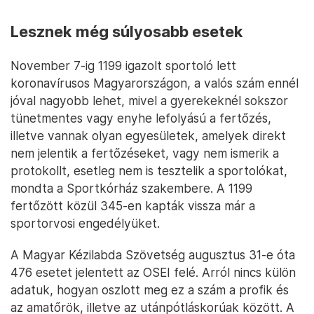
Lesznek még súlyosabb esetek
November 7-ig 1199 igazolt sportoló lett
koronavírusos Magyarországon, a valós szám ennél
jóval nagyobb lehet, mivel a gyerekeknél sokszor
tünetmentes vagy enyhe lefolyású a fertőzés,
illetve vannak olyan egyesületek, amelyek direkt
nem jelentik a fertőzéseket, vagy nem ismerik a
protokollt, esetleg nem is tesztelik a sportolókat,
mondta a Sportkórház szakembere. A 1199
fertőzött közül 345-en kapták vissza már a
sportorvosi engedélyüket.
A Magyar Kézilabda Szövetség augusztus 31-e óta
476 esetet jelentett az OSEI felé. Arról nincs külön
adatuk, hogyan oszlott meg ez a szám a profik és
az amatőrök, illetve az utánpótláskorúak között. A