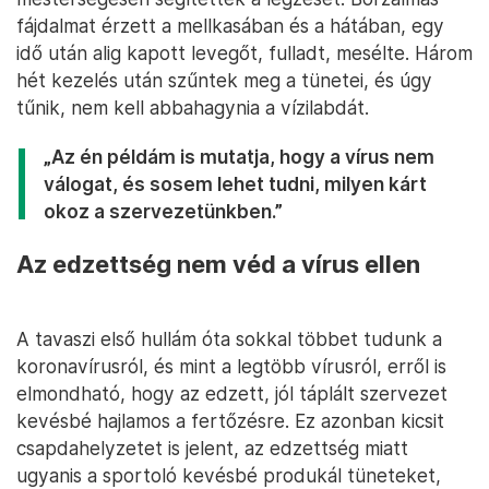
fájdalmat érzett a mellkasában és a hátában, egy
idő után alig kapott levegőt, fulladt, mesélte. Három
hét kezelés után szűntek meg a tünetei, és úgy
tűnik, nem kell abbahagynia a vízilabdát.
„Az én példám is mutatja, hogy a vírus nem
válogat, és sosem lehet tudni, milyen kárt
okoz a szervezetünkben.”
Az edzettség nem véd a vírus ellen
A tavaszi első hullám óta sokkal többet tudunk a
koronavírusról, és mint a legtöbb vírusról, erről is
elmondható, hogy az edzett, jól táplált szervezet
kevésbé hajlamos a fertőzésre. Ez azonban kicsit
csapdahelyzetet is jelent, az edzettség miatt
ugyanis a sportoló kevésbé produkál tüneteket,