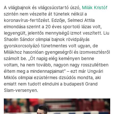
A világbajnok és világcsúcstartó úszó,
Milák Kristóf
szintén nem vészelte át tünetek nélkül a
koronavírus-fertőzést. Edzője, Selmeci Attila
elmondása szerint a 20 éves sportoló lázas volt,
legyengült, jelentős mennyiségű izmot veszített. Liu
Shaolin Sándor olimpiai bajnok rövidpályás
gyorskorcsolyázó tünetmentes volt ugyan, de
Milákhoz hasonlóan gyengeségről és izomvesztésről
számolt be. „Öt napig elég keményen benne
voltam, ha nem tovább, nagyon nagy rosszullétben
éltem meg a mindennapjaimat” – ezt már Ungvári
Miklós olimpiai ezüstérmes dzsúdós mondta, aki
emiatt nem tudott elindulni a budapesti Grand
Slam-versenyen.