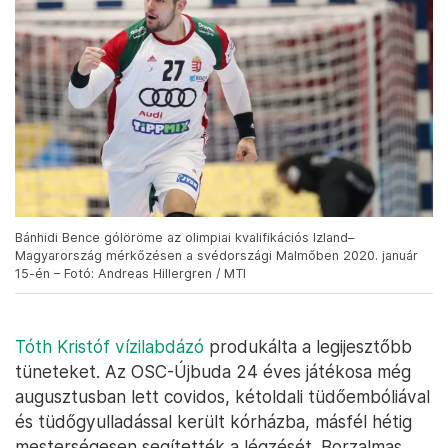
Bánhidi Bence gólöröme az olimpiai kvalifikációs Izland–
Magyarország mérkőzésen a svédországi Malmőben 2020. január
15-én – Fotó: Andreas Hillergren / MTI
Tóth Kristóf vízilabdázó
produkálta a legijesztőbb
tüneteket. Az OSC-Újbuda 24 éves játékosa még
augusztusban lett covidos, kétoldali tüdőembóliával
és tüdőgyulladással került kórházba, másfél hétig
mesterségesen segítették a légzését. Borzalmas