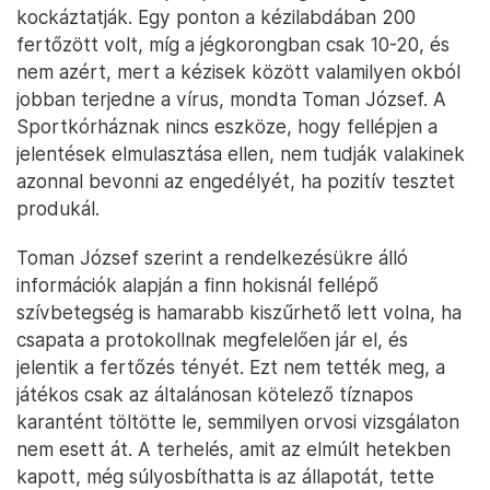
kockáztatják. Egy ponton a kézilabdában 200
fertőzött volt, míg a jégkorongban csak 10-20, és
nem azért, mert a kézisek között valamilyen okból
jobban terjedne a vírus, mondta Toman József. A
Sportkórháznak nincs eszköze, hogy fellépjen a
jelentések elmulasztása ellen, nem tudják valakinek
azonnal bevonni az engedélyét, ha pozitív tesztet
produkál.
Toman József szerint a rendelkezésükre álló
információk alapján a finn hokisnál fellépő
szívbetegség is hamarabb kiszűrhető lett volna, ha
csapata a protokollnak megfelelően jár el, és
jelentik a fertőzés tényét. Ezt nem tették meg, a
játékos csak az általánosan kötelező tíznapos
karantént töltötte le, semmilyen orvosi vizsgálaton
nem esett át. A terhelés, amit az elmúlt hetekben
kapott, még súlyosbíthatta is az állapotát, tette