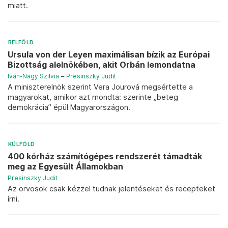
miatt.
BELFÖLD
Ursula von der Leyen maximálisan bízik az Európai
Bizottság alelnökében, akit Orbán lemondatna
Iván-Nagy Szilvia
–
Presinszky Judit
A miniszterelnök szerint Vera Jourová megsértette a
magyarokat, amikor azt mondta: szerinte „beteg
demokrácia” épül Magyarországon.
KÜLFÖLD
400 kórház számítógépes rendszerét támadták
meg az Egyesült Államokban
Presinszky Judit
Az orvosok csak kézzel tudnak jelentéseket és recepteket
írni.