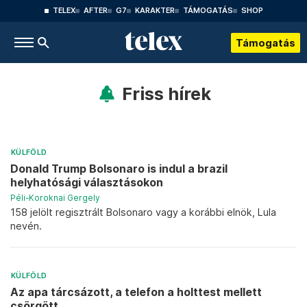
TELEX
AFTER
G7
KARAKTER
TÁMOGATÁS
SHOP
Támogatás
Friss hírek
KÜLFÖLD
Donald Trump Bolsonaro is indul a brazil
helyhatósági választásokon
Péli-Koroknai Gergely
158 jelölt regisztrált Bolsonaro vagy a korábbi elnök, Lula
nevén.
KÜLFÖLD
Az apa tárcsázott, a telefon a holttest mellett
csörgött