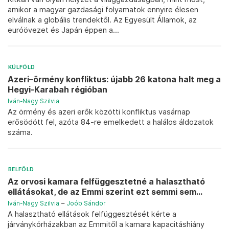
amikor a magyar gazdasági folyamatok ennyire élesen
elválnak a globális trendektől. Az Egyesült Államok, az
euróövezet és Japán éppen a...
KÜLFÖLD
Azeri–örmény konfliktus: újabb 26 katona halt meg a
Hegyi-Karabah régióban
Iván-Nagy Szilvia
Az örmény és azeri erők közötti konfliktus vasárnap
erősödött fel, azóta 84-re emelkedett a halálos áldozatok
száma.
BELFÖLD
Az orvosi kamara felfüggesztetné a halasztható
ellátásokat, de az Emmi szerint ezt semmi sem...
Iván-Nagy Szilvia
–
Joób Sándor
A halasztható ellátások felfüggesztését kérte a
járványkórházakban az Emmitől a kamara kapacitáshiány