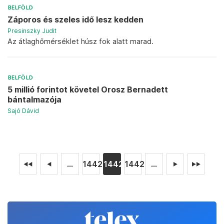
BELFÖLD
Záporos és szeles idő lesz kedden
Presinszky Judit
Az átlaghőmérséklet húsz fok alatt marad.
BELFÖLD
5 millió forintot követel Orosz Bernadett
bántalmazója
Sajó Dávid
...
14426
14427
14428
...
◄◄
◄
►
►►