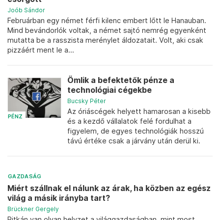
Joób Sándor
Februárban egy német férfi kilenc embert lőtt le Hanauban.
Mind bevándorlók voltak, a német sajtó nemrég egyenként
mutatta be a rasszista merénylet áldozatait. Volt, aki csak
pizzáért ment le a...
Ömlik a befektetők pénze a
technológiai cégekbe
Bucsky Péter
Az óriáscégek helyett hamarosan a kisebb
PÉNZ
és a kezdő vállalatok felé fordulhat a
figyelem, de egyes technológiák hosszú
távú értéke csak a járvány után derül ki.
GAZDASÁG
Miért szállnak el nálunk az árak, ha közben az egész
világ a másik irányba tart?
Brückner Gergely
Ritkán van olyan helyzet a világgazdaságban, mint most,