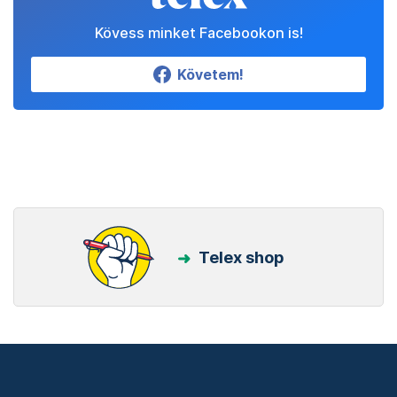
Kövess minket Facebookon is!
Követem!
Telex shop