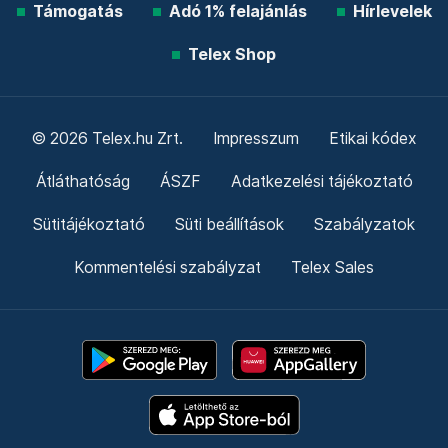
Támogatás
Adó 1% felajánlás
Hírlevelek
Telex Shop
© 2026 Telex.hu Zrt.
Impresszum
Etikai kódex
Átláthatóság
ÁSZF
Adatkezelési tájékoztató
Sütitájékoztató
Süti beállítások
Szabályzatok
Kommentelési szabályzat
Telex Sales