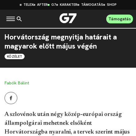
TELEX
AFTER
G7
KARAKTER
TÁMOGATÁS
SHOP
Támogatás
Horvátország megnyitja határait a
magyarok előtt május végén
KÖZÉLET
Fabók Bálint
A szlovénok után négy közép-európai ország
állampolgárai mehetnek elsőként
Horvátországba nyaralni, a tervek szerint május