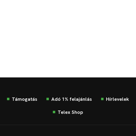
Támogatás
Adó 1% felajánlás
Hírlevelek
Telex Shop