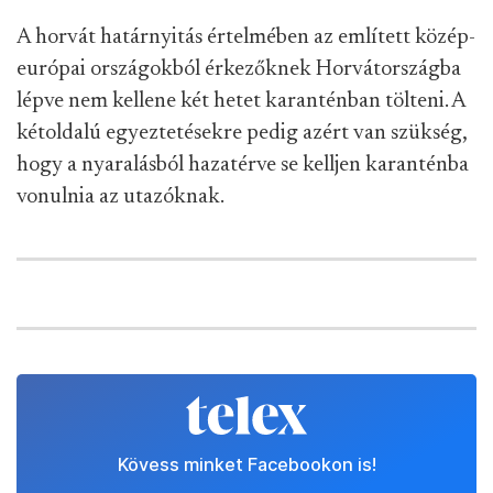
A horvát határnyitás értelmében az említett közép-
európai országokból érkezőknek Horvátországba
lépve nem kellene két hetet karanténban tölteni. A
kétoldalú egyeztetésekre pedig azért van szükség,
hogy a nyaralásból hazatérve se kelljen karanténba
vonulnia az utazóknak.
Kövess minket Facebookon is!