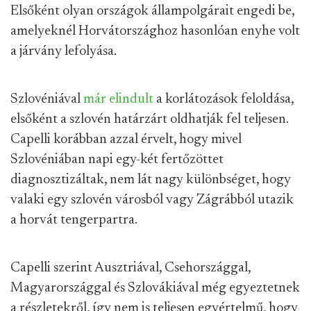
Elsőként olyan országok állampolgárait engedi be,
amelyeknél Horvátországhoz hasonlóan enyhe volt
a járvány lefolyása.
Szlovéniával
már elindult
a korlátozások feloldása,
elsőként a szlovén határzárt oldhatják fel teljesen.
Capelli korábban azzal érvelt, hogy mivel
Szlovéniában napi egy-két fertőzöttet
diagnosztizáltak, nem lát nagy különbséget, hogy
valaki egy szlovén városból vagy Zágrábból utazik
a horvát tengerpartra.
Capelli szerint Ausztriával, Csehországgal,
Magyarországgal és Szlovákiával még egyeztetnek
a részletekről, így nem is teljesen egyértelmű, hogy