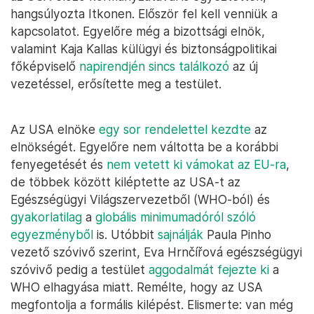
hangsúlyozta Itkonen. Először fel kell venniük a
kapcsolatot. Egyelőre még a bizottsági elnök,
valamint Kaja Kallas külügyi és biztonságpolitikai
főképviselő
napirendjén sincs találkozó
az új
vezetéssel, erősítette meg a testület.
Az USA elnöke
egy sor rendelettel kezdte
az
elnökségét. Egyelőre nem váltotta be a korábbi
fenyegetését és
nem vetett ki vámokat az EU-ra
,
de többek között kiléptette az USA-t az
Egészségügyi Világszervezetből (WHO-ból) és
gyakorlatilag
a
globális minimumadóról szóló
egyezményből
is. Utóbbit
sajnálják
Paula Pinho
vezető szóvivő szerint, Eva Hrnčířová egészségügyi
szóvivő pedig a testület
aggodalmát fejezte ki
a
WHO elhagyása miatt. Remélte, hogy az USA
megfontolja a formális kilépést. Elismerte: van még