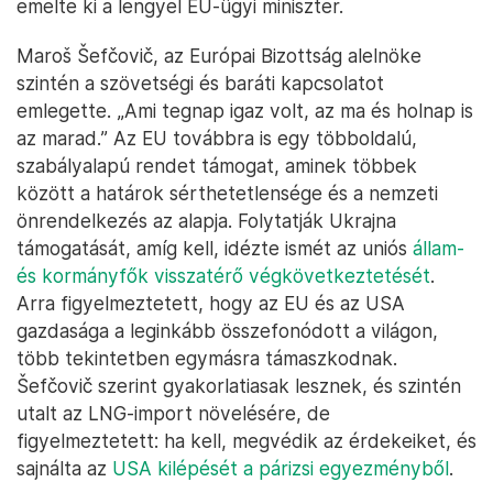
emelte ki a lengyel EU-ügyi miniszter.
Maroš Šefčovič, az Európai Bizottság alelnöke
szintén a szövetségi és baráti kapcsolatot
emlegette. „Ami tegnap igaz volt, az ma és holnap is
az marad.” Az EU továbbra is egy többoldalú,
szabályalapú rendet támogat, aminek többek
között a határok sérthetetlensége és a nemzeti
önrendelkezés az alapja. Folytatják Ukrajna
támogatását, amíg kell, idézte ismét az uniós
állam-
és kormányfők visszatérő végkövetkeztetését
.
Arra figyelmeztetett, hogy az EU és az USA
gazdasága a leginkább összefonódott a világon,
több tekintetben egymásra támaszkodnak.
Šefčovič szerint gyakorlatiasak lesznek, és szintén
utalt az LNG-import növelésére, de
figyelmeztetett: ha kell, megvédik az érdekeiket, és
sajnálta az
USA kilépését a párizsi egyezményből
.