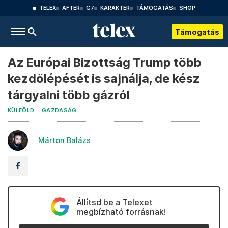
TELEX
AFTER
G7
KARAKTER
TÁMOGATÁS
SHOP
Támogatás
Az Európai Bizottság Trump több
kezdőlépését is sajnálja, de kész
tárgyalni több gázról
KÜLFÖLD
GAZDASÁG
Márton Balázs
Állítsd be a Telexet
megbízható forrásnak!