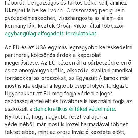
háborút, de igazságos és tartós béke kell, amihez
Ukrajnát is be kell vonni, Oroszország pedig nem
győzedelmeskedhet, visszhangozta az állam- és
kormányfők, köztük Orbán Viktor által többször
egyhangúlag elfogadott fordulatokat
.
Az EU és az USA egymás legnagyobb kereskedelmi
partnerei, kölcsönös érdek a kapcsolat
megerősítése. Az EU készen áll a párbeszédre erről
és az energiaügyekről is, elkezdte kiváltani amerikai
forrásokkal az oroszokat, az Egyesült Államok már
most is ide adja el a legtöbb cseppfolyós földgázt.
Ugyanakkor az EU meg fogja védeni a jogos
gazdasági érdekeit és továbbra is használni fogja az
eszközeit a
demokratikus értékei védelmére
.
Nyitott rá, hogy nagyobb részt vállaljon a
védelméből, már most is közel harmadával többet
fektet ebbe, mint az orosz invázió kezdete előtt,