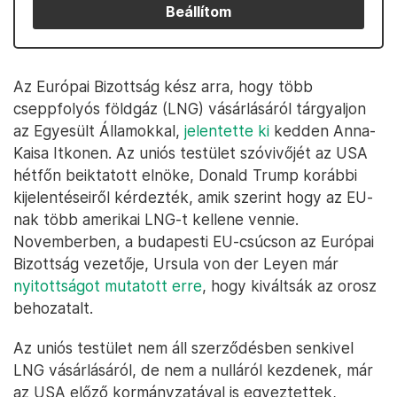
Beállítom
Az Európai Bizottság kész arra, hogy több
cseppfolyós földgáz (LNG) vásárlásáról tárgyaljon
az Egyesült Államokkal,
jelentette ki
kedden Anna-
Kaisa Itkonen. Az uniós testület szóvivőjét az USA
hétfőn beiktatott elnöke, Donald Trump korábbi
kijelentéseiről kérdezték, amik szerint hogy az EU-
nak több amerikai LNG-t kellene vennie.
Novemberben, a budapesti EU-csúcson az Európai
Bizottság vezetője, Ursula von der Leyen már
nyitottságot mutatott erre
, hogy kiváltsák az orosz
behozatalt.
Az uniós testület nem áll szerződésben senkivel
LNG vásárlásáról, de nem a nulláról kezdenek, már
az USA előző kormányzatával is egyeztettek,