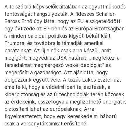
A felszólaló képviselők általában az együttműködés
fontosságát hangsúlyozták. A fideszes Schaller-
Baross Ernő úgy látta, hogy az EU elszigetelődött:
egy évtizede az EP-ben és az Európai Bizottságban
is minden baloldali politikus kígyót-békát kiált
Trumpra, és továbbra is támadják amerikai
barátainkat. Az új elnök csak arra készül, amit
megígért: megvédi az USA határait, „megfékezi a
társadalmat megmérgező woke ideológiát” és
megerősíti a gazdaságot. Azt ajánlotta, hogy
dolgozzunk együtt vele. A tiszás Lakos Eszter azt
emelte ki, hogy a védelmi ipari fejlesztések, a
kiberbiztonság és az új technológiák terén közösek
az érdekeink, összefogva a megfizethető energiát is
biztosítani lehet az európaiaknak. Arra
figyelmeztetett, hogy egy kereskedelmi háború
csak a versenytársainkat erősítené.