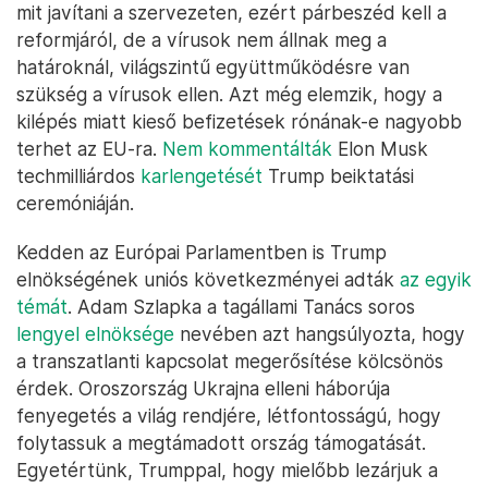
mit javítani a szervezeten, ezért párbeszéd kell a
reformjáról, de a vírusok nem állnak meg a
határoknál, világszintű együttműködésre van
szükség a vírusok ellen. Azt még elemzik, hogy a
kilépés miatt kieső befizetések rónának-e nagyobb
terhet az EU-ra.
Nem kommentálták
Elon Musk
techmilliárdos
karlengetését
Trump beiktatási
ceremóniáján.
Kedden az Európai Parlamentben is Trump
elnökségének uniós következményei adták
az egyik
témát
. Adam Szlapka a tagállami Tanács soros
lengyel elnöksége
nevében azt hangsúlyozta, hogy
a transzatlanti kapcsolat megerősítése kölcsönös
érdek. Oroszország Ukrajna elleni háborúja
fenyegetés a világ rendjére, létfontosságú, hogy
folytassuk a megtámadott ország támogatását.
Egyetértünk, Trumppal, hogy mielőbb lezárjuk a