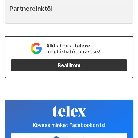
Partnereinktől
Állítsd be a Telexet
megbízható forrásnak!
Beállítom
Kövess minket Facebookon is!