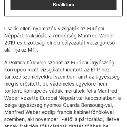
Beállítom
Csalás elleni nyomozók vizsgálják az Európai
Néppárt frakcióját, a rendőrség Manfred Weber
2019-es bizottsági elnöki pályázatát veszi górcső
alá, írja az MTI.
A Politico hírlevele szerint az Európai Ügyészség
korrupció miatt vizsgálatot indított az EPP-hez
tartozó személyekkel szemben, amit az ügyészség
meg is erősített, de vádemelés egyelőre nem
történt. Korrupciós vádak merültek fel a Manfred
Weber vezette Európai Néppárttal kapcsolatban, a
belga ügyészség nyomoz Ouarda Bensouag-val,
Manfred Weber eddigi francia kabinetfőnökével
szemben, aki november 1-jétől a pártcsalád, illetve
annak frakciója főtitkárának tisztét töltheti be.