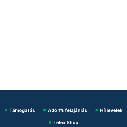
Támogatás
Adó 1% felajánlás
Hírlevelek
Telex Shop