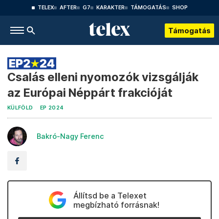
TELEX
AFTER
G7
KARAKTER
TÁMOGATÁS
SHOP
Támogatás
Csalás elleni nyomozók vizsgálják
az Európai Néppárt frakcióját
KÜLFÖLD
EP 2024
Bakró-Nagy Ferenc
Állítsd be a Telexet
megbízható forrásnak!