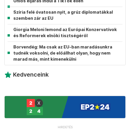
Uniós eljárás indul a TikTok ellen
Szíria felé óvatosan nyit, a grúz diplomatákkal
szemben zár az EU
Giorgia Meloni lemond az Európai Konzervatívok
és Reformerek elnöki tisztségéről
Borvendég: Ma csak az EU-ban maradásunkra
tudnék voksolni, de előállhat olyan, hogy nem
marad más, mint kimenekülni
Kedvenceink