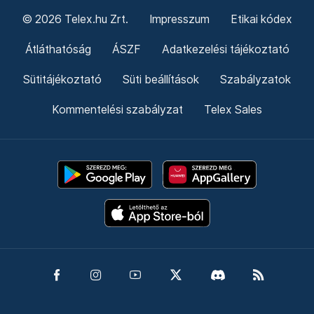
© 2026 Telex.hu Zrt.
Impresszum
Etikai kódex
Átláthatóság
ÁSZF
Adatkezelési tájékoztató
Sütitájékoztató
Süti beállítások
Szabályzatok
Kommentelési szabályzat
Telex Sales