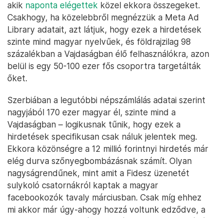
akik
naponta elégettek
közel ekkora összegeket.
Csakhogy, ha közelebbről megnézzük a Meta Ad
Library adatait, azt látjuk, hogy ezek a hirdetések
szinte mind magyar nyelvűek, és földrajzilag 98
százalékban a Vajdaságban élő felhasználókra, azon
belül is egy 50-100 ezer fős csoportra targetálták
őket.
Szerbiában a legutóbbi népszámlálás adatai szerint
nagyjából 170 ezer magyar él, szinte mind a
Vajdaságban – logikusnak tűnik, hogy ezek a
hirdetések specifikusan csak náluk jelentek meg.
Ekkora közönségre a 12 millió forintnyi hirdetés már
elég durva szőnyegbombázásnak számít. Olyan
nagyságrendűnek, mint amit a Fidesz üzenetét
sulykoló csatornákról kaptak a magyar
facebookozók tavaly márciusban. Csak míg ehhez
mi akkor már úgy-ahogy hozzá voltunk edződve, a