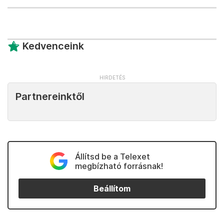
Kedvenceink
Partnereinktől
Állítsd be a Telexet
megbízható forrásnak!
Beállítom