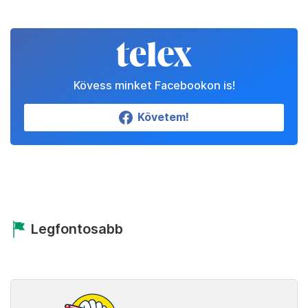
Kövess minket Facebookon is!
Követem!
Legfontosabb