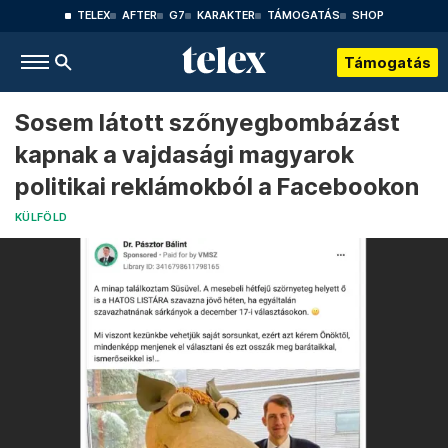
TELEX
AFTER
G7
KARAKTER
TÁMOGATÁS
SHOP
Támogatás
Sosem látott szőnyegbombázást
kapnak a vajdasági magyarok
politikai reklámokból a Facebookon
KÜLFÖLD