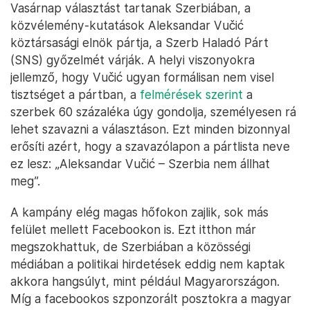
Vasárnap választást tartanak Szerbiában, a
közvélemény-kutatások Aleksandar Vučić
köztársasági elnök pártja, a Szerb Haladó Párt
(SNS) győzelmét várják. A helyi viszonyokra
jellemző, hogy Vučić ugyan formálisan nem visel
tisztséget a pártban, a
felmérések szerint
a
szerbek 60 százaléka úgy gondolja, személyesen rá
lehet szavazni a választáson. Ezt minden bizonnyal
erősíti azért, hogy a szavazólapon a pártlista neve
ez lesz: „Aleksandar Vučić – Szerbia nem állhat
meg”.
A kampány elég magas hőfokon zajlik, sok más
felület mellett Facebookon is. Ezt itthon már
megszokhattuk, de Szerbiában a közösségi
médiában a politikai hirdetések eddig nem kaptak
akkora hangsúlyt, mint például Magyarországon.
Míg a facebookos szponzorált posztokra a magyar