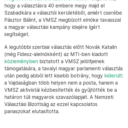
hogy a választásra 40 embere megy majd el
Szabadkára a választói kerületéből, amiért cserébe
Pásztor Bálint, a VMSZ megbízott elnöke tavasszal
a magyar választási kampány idejére ígért
segítséget.
A legutóbbi szerbiai választás előtt Novák Katalin
(még Fidesz-alelnökként) az MTI-ben kiadott
közleményben
biztatott a VMSZ jelöltjeinek
támogatására, a tavalyi magyar parlamenti választás
után pedig abból lett kisebb botrány, hogy
kiderült
:
a Vajdaságban több helyen nem a posta, hanem a
VMSZ aktivistái kézbesítették és gyűjtötték be a
határon túli magyarok szavazólapjait. A Nemzeti
Választási Bizottság az ezzel kapcsolatos
panaszokat elutasította.