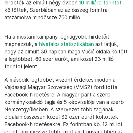
hirdetők az elmúlt négy évben
10 milliárd forintot
költöttek, Szerbiában ez az összeg forintra
átszámolva mindössze 760 millió.
Ha a mostani kampány legnagyobb hirdetőit
megnézzük, a
hivatalos statisztikában
azt látjuk,
hogy az elmúlt 30 napban maga Vučić oldala költött
a legtöbbet, 60 ezer eurót, ami közel 23 millió
forintot jelent.
A második legtöbbet viszont érdekes módon a
Vajdasági Magyar Szövetség (VMSZ) fordította
Facebook-hirdetésre. A magyar párt a szerb
kormánykoalíció tagja és 5 képviselője van a szerb
Nemzetgyűlésben. A szervezet több tagjának
oldalain összesen közel 32 ezer eurót költöttek
Facebook-hirdetésekre. Ez forintban kb. 12 milliót
jelent, ami messze több, mint amit ugyanebben az