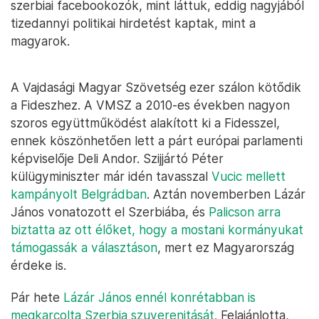
szerbiai facebookozók, mint láttuk, eddig nagyjából
tizedannyi politikai hirdetést kaptak, mint a
magyarok.
A Vajdasági Magyar Szövetség ezer szálon kötődik
a Fideszhez. A VMSZ a 2010-es években nagyon
szoros együttműködést alakított ki a Fidesszel,
ennek köszönhetően lett a párt európai parlamenti
képviselője Deli Andor. Szijjártó Péter
külügyminiszter már idén tavasszal
Vucic mellett
kampányolt Belgrádban
. Aztán novemberben Lázár
János vonatozott el Szerbiába, és
Palicson arra
biztatta az ott élőket, hogy a mostani kormányukat
támogassák a választáson
, mert ez Magyarország
érdeke is.
Pár hete
Lázár János ennél konrétabban is
megkarcolta Szerbia szuverenitását.
Felajánlotta,