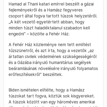
Hamad al Thani katari emírrel beszélt a gázai
fejleményekről és a Hamász fegyveres
csoport által fogva tartott túszok helyzetéről.
„A két vezető egyetértett abban, hogy
minden túszt haladéktalanul szabadon kell
engedni” – közölte a Fehér Ház.
A Fehér Ház közleménye nem tett említést
tűzszünetről, és azt írta, hogy a vezetők „az
ártatlan civilek védelmének szükségességéről
és a Gázába irányuló humanitárius segélyek
beáramlásának növelésére irányuló folyamatos
erőfeszítésekről” beszéltek.
Biden ismételen elítélte, hogy a Hamász
túszokat tart fogva, köztük sok kisgyereket.
A túszok között van egy hároméves amerikai