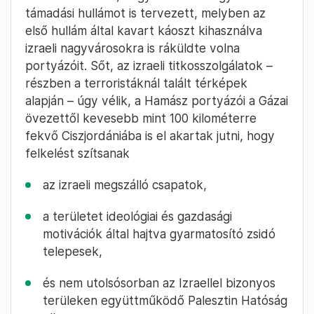
támadási hullámot is tervezett, melyben az
első hullám által kavart káoszt kihasználva
izraeli nagyvárosokra is ráküldte volna
portyázóit. Sőt, az izraeli titkosszolgálatok –
részben a terroristáknál talált térképek
alapján – úgy vélik, a Hamász portyázói a Gázai
övezettől kevesebb mint 100 kilométerre
fekvő Ciszjordániába is el akartak jutni, hogy
felkelést szítsanak
az izraeli megszálló csapatok,
a területet ideológiai és gazdasági
motivációk által hajtva gyarmatosító zsidó
telepesek,
és nem utolsósorban az Izraellel bizonyos
terüleken együttműködő Palesztin Hatóság