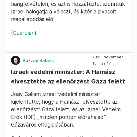
hangfelvételen, és azt is hozzáfűzte: szerintük
Izrael halogatja a választ, és kitér a javasolt
megállapodás elől.
(
Guardian
)
2023. November
Bozzay Balázs
13. – 22:47
Izraeli védelmi miniszter: A Hamász
elvesztette az ellenőrzést Gáza felett
Joav Gallant izraeli védelmi miniszter
kijelentette, hogy a Hamász „elvesztette az
ellenőrzést” Gáza felett, és az Izraeli Védelmi
Erők (IDF) „minden ponton előrehalad”
Gázaváros elfoglalásában.