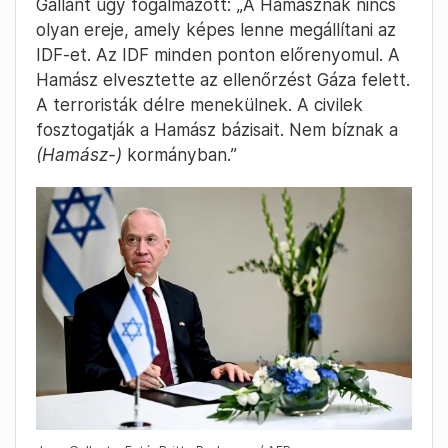
Gallant úgy fogalmazott: „A Hamásznak nincs
olyan ereje, amely képes lenne megállítani az
IDF-et. Az IDF minden ponton előrenyomul. A
Hamász elvesztette az ellenőrzést Gáza felett.
A terroristák délre menekülnek. A civilek
fosztogatják a Hamász bázisait. Nem bíznak a
(Hamász-)
kormányban.”