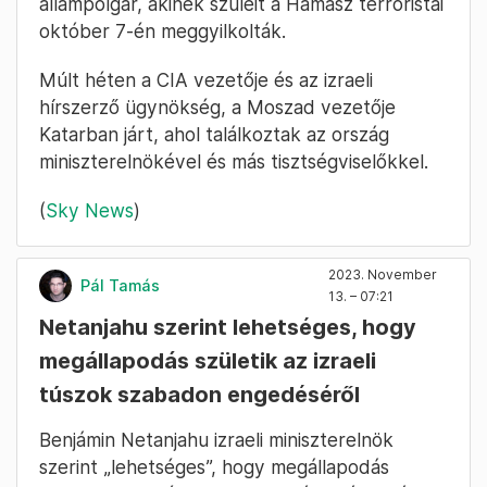
állampolgár, akinek szüleit a Hamász terroristái
október 7-én meggyilkolták.
Múlt héten a CIA vezetője és az izraeli
hírszerző ügynökség, a Moszad vezetője
Katarban járt, ahol találkoztak az ország
miniszterelnökével és más tisztségviselőkkel.
(
Sky News
)
2023. November
Pál Tamás
13. – 07:21
Netanjahu szerint lehetséges, hogy
megállapodás születik az izraeli
túszok szabadon engedéséről
Benjámin Netanjahu izraeli miniszterelnök
szerint „lehetséges”, hogy megállapodás