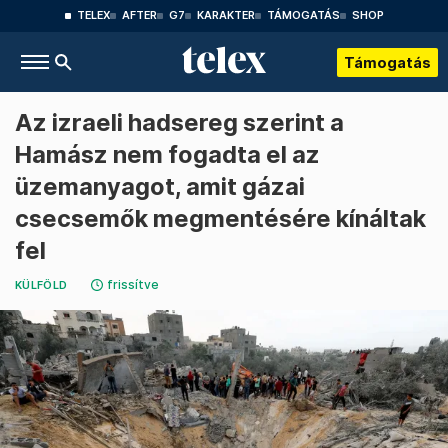
TELEX
AFTER
G7
KARAKTER
TÁMOGATÁS
SHOP
Támogatás
Az izraeli hadsereg szerint a
Hamász nem fogadta el az
üzemanyagot, amit gázai
csecsemők megmentésére kínáltak
fel
frissítve
KÜLFÖLD