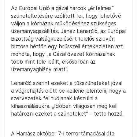
Az Európai Unió a gázai harcok „értelmes”
szüneteltetésére szólított fel, hogy lehetővé
váljon a kórházak működéséhez szükséges
üzemanyagszállítás. Janez Lenarčič, az Európai
Bizottság válságkezelésért felelős szlovén
biztosa hétfőn egy brüsszeli értekezleten azt
mondta, hogy „a Gázai övezet kórházainak
több mint fele leállt, elsősorban az
üzemanyaghiány miatt”.
Lenarčič szerint ezeket a tűzszüneteket jóval
a végrehajtás előtt be kellene jelenteni, hogy a
szervezetek fel tudjanak készülni a
kihasználásukra. „Időben világosan meg kell
határozni ezeket a szüneteket” – tette hozzá.
A Hamász október 7-i terrortámadásai óta