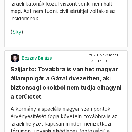
izraeli katonák közül viszont senki nem halt
meg. Azt nem tudni, civil sérültjei voltak-e az
incidensnek.
(
Sky
)
2023. November
Bozzay Balázs
13. – 17:00
Szijjártó: Továbbra is van hét magyar
állampolgár a Gázai övezetben, aki
biztonsági okokból nem tudja elhagyni
a területet
A kormány a speciális magyar szempontok
érvényesítését fogja követelni továbbra is az
izraeli helyzet kapcsán minden nemzetközi
fórumon, ugyanis elsődleges fontosságú a