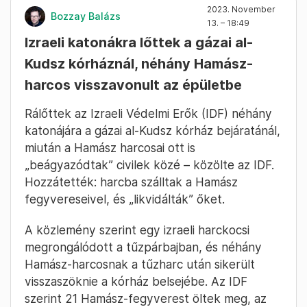
2023. November
Bozzay Balázs
13. – 18:49
Izraeli katonákra lőttek a gázai al-
Kudsz kórháznál, néhány Hamász-
harcos visszavonult az épületbe
Rálőttek az Izraeli Védelmi Erők (IDF) néhány
katonájára a gázai al-Kudsz kórház bejáratánál,
miután a Hamász harcosai ott is
„beágyazódtak” civilek közé – közölte az IDF.
Hozzátették: harcba szálltak a Hamász
fegyvereseivel, és „likvidálták” őket.
A közlemény szerint egy izraeli harckocsi
megrongálódott a tűzpárbajban, és néhány
Hamász-harcosnak a tűzharc után sikerült
visszaszöknie a kórház belsejébe. Az IDF
szerint 21 Hamász-fegyverest öltek meg, az