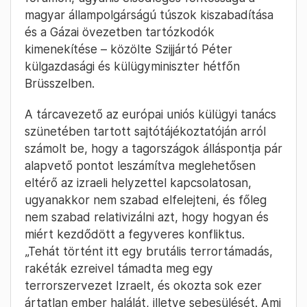
magyar állampolgárságú túszok kiszabadítása
és a Gázai övezetben tartózkodók
kimenekítése – közölte Szijjártó Péter
külgazdasági és külügyminiszter hétfőn
Brüsszelben.
A tárcavezető az európai uniós külügyi tanács
szünetében tartott sajtótájékoztatóján arról
számolt be, hogy a tagországok álláspontja pár
alapvető pontot leszámítva meglehetősen
eltérő az izraeli helyzettel kapcsolatosan,
ugyanakkor nem szabad elfelejteni, és főleg
nem szabad relativizálni azt, hogy hogyan és
miért kezdődött a fegyveres konfliktus.
„Tehát történt itt egy brutális terrortámadás,
rakéták ezreivel támadta meg egy
terrorszervezet Izraelt, és okozta sok ezer
ártatlan ember halálát, illetve sebesülését. Ami