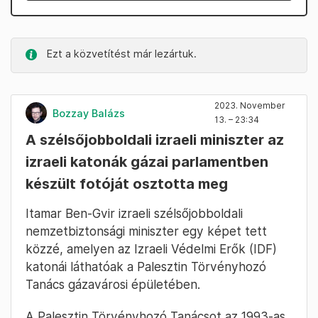
Ezt a közvetítést már lezártuk.
2023. November
Bozzay Balázs
13. – 23:34
A szélsőjobboldali izraeli miniszter az
izraeli katonák gázai parlamentben
készült fotóját osztotta meg
Itamar Ben-Gvir izraeli szélsőjobboldali
nemzetbiztonsági miniszter egy képet tett
közzé, amelyen az Izraeli Védelmi Erők (IDF)
katonái láthatóak a Palesztin Törvényhozó
Tanács gázavárosi épületében.
A Palesztin Törvényhozó Tanácsot az 1993-as