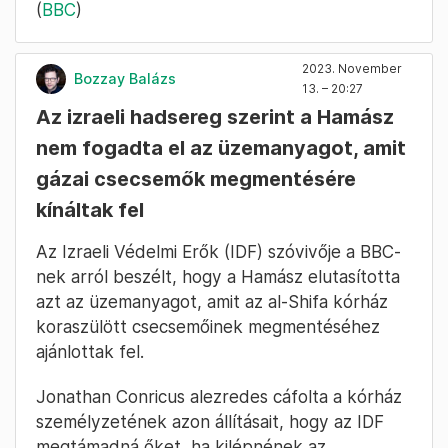
(
BBC
)
2023. November
Bozzay Balázs
13. – 20:27
Az izraeli hadsereg szerint a Hamász
nem fogadta el az üzemanyagot, amit
gázai csecsemők megmentésére
kínáltak fel
Az Izraeli Védelmi Erők (IDF) szóvivője a BBC-
nek arról beszélt, hogy a Hamász elutasította
azt az üzemanyagot, amit az al-Shifa kórház
koraszülött csecsemőinek megmentéséhez
ajánlottak fel.
Jonathan Conricus alezredes cáfolta a kórház
személyzetének azon állításait, hogy az IDF
megtámadná őket, ha kilépnének az