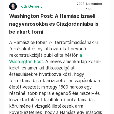
2023. November
Tóth Gergely
13. – 15:00
Washington Post: A Hamász izraeli
nagyvárosokba és Ciszjordániába is
be akart törni
A Hamász október 7-i terrortámadásának új
forrásokat és nyilatkozatokat bevonó
rekonstrukcióját publikálta hétfőn
a
Washington Post
. A neves amerikai lap közel-
keleti és amerikai titkosszolgálati
értesülésekre hivatkozva közli, hogy
terrortámadás utáni izraeli ellencsapásokban
életét vesztett mintegy 1500 harcos egy
részénél több napra elegendő élelmiszer- és
lőszertartalékot találtak, ebből a támadás
körülméneit vizsgáló illetékesek arra
következtetnek, hogy a Hamász egy második