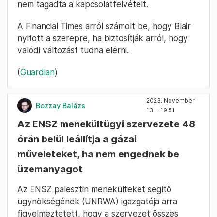
nem tagadta a kapcsolatfelvételt.
A Financial Times arról számolt be, hogy Blair
nyitott a szerepre, ha biztosítják arról, hogy
valódi változást tudna elérni.
(
Guardian
)
2023. November
Bozzay Balázs
13. – 19:51
Az ENSZ menekültügyi szervezete 48
órán belül leállítja a gázai
műveleteket, ha nem engednek be
üzemanyagot
Az ENSZ palesztin menekülteket segítő
ügynökségének (UNRWA) igazgatója arra
figyelmeztetett, hogy a szervezet összes