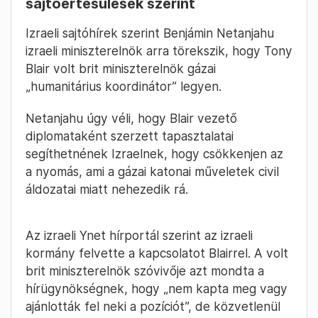
sajtóértesülések szerint
Izraeli sajtóhírek szerint Benjámin Netanjahu
izraeli miniszterelnök arra törekszik, hogy Tony
Blair volt brit miniszterelnök gázai
„humanitárius koordinátor” legyen.
Netanjahu úgy véli, hogy Blair vezető
diplomataként szerzett tapasztalatai
segíthetnének Izraelnek, hogy csökkenjen az
a nyomás, ami a gázai katonai műveletek civil
áldozatai miatt nehezedik rá.
Az izraeli Ynet hírportál szerint az izraeli
kormány felvette a kapcsolatot Blairrel. A volt
brit miniszterelnök szóvivője azt mondta a
hírügynökségnek, hogy „nem kapta meg vagy
ajánlották fel neki a pozíciót”, de közvetlenül