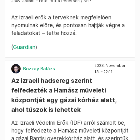
Joav Gallant – Fotó: Britta Pedersen / AFP
Az izraeli erők a terveknek megfelelően
nyomulnak előre, és pontosan hajtják végre a
feladatokat – tette hozzá.
(
Guardian
)
2023. November
Bozzay Balázs
13. – 22:11
Az izraeli hadsereg szerint
felfedezték a Hamász műveleti
központját egy gázai kórház alatt,
ahol túszok is lehettek
Az Izraeli Védelmi Erők (IDF) arról számolt be,
hogy felfedezte a Hamász műveleti központját
a gázai Rantisi gyerekkórház alatt, és szerintük