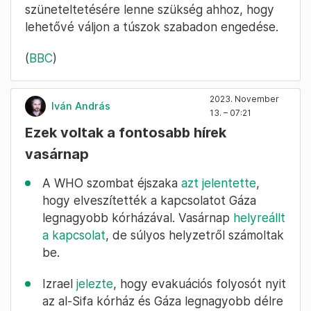
szüneteltetésére lenne szükség ahhoz, hogy
lehetővé váljon a túszok szabadon engedése.
(
BBC
)
2023. November
Iván András
13. – 07:21
Ezek voltak a fontosabb hírek
vasárnap
A WHO szombat éjszaka
azt jelentette
,
hogy elveszítették a kapcsolatot Gáza
legnagyobb kórházával. Vasárnap
helyreállt
a kapcsolat
, de súlyos helyzetről számoltak
be.
Izrael
jelezte
, hogy evakuációs folyosót nyit
az al-Sifa kórház és Gáza legnagyobb délre