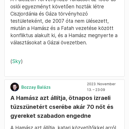
oslói egyezményt követően hozták létre
Ciszjordánia és Gáza törvényhozó
testületeként, de 2007 óta nem ülésezett,
miután a Hamász és a Fatah vezetése között
konfliktus alakult ki, és a Hamász megnyerte a
választásokat a Gázai övezetben.
(
Sky
)
2023. November
Bozzay Balázs
13. – 23:09
A Hamász azt állítja, ötnapos izraeli
tűzszünetért cserébe akár 70 nőt és
gyereket szabadon engedne
A Hamász azt állítja, katari közvetítőkkel arról