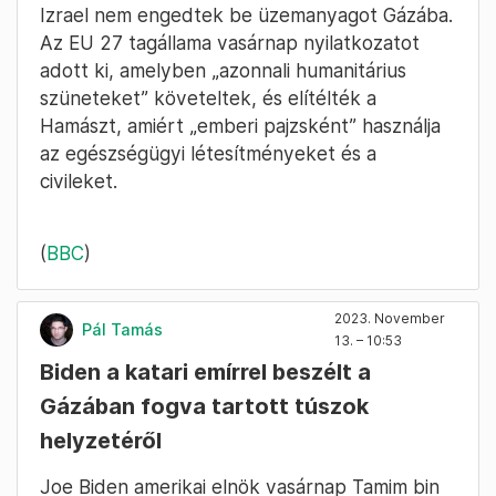
Izrael nem engedtek be üzemanyagot Gázába.
Az EU 27 tagállama vasárnap nyilatkozatot
adott ki, amelyben „azonnali humanitárius
szüneteket” követeltek, és elítélték a
Hamászt, amiért „emberi pajzsként” használja
az egészségügyi létesítményeket és a
civileket.
(
BBC
)
2023. November
Pál Tamás
13. – 10:53
Biden a katari emírrel beszélt a
Gázában fogva tartott túszok
helyzetéről
Joe Biden amerikai elnök vasárnap Tamim bin