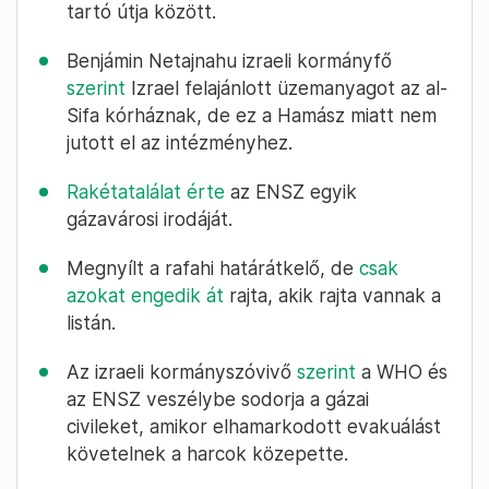
tartó útja között.
Benjámin Netajnahu izraeli kormányfő
szerint
Izrael felajánlott üzemanyagot az al-
Sifa kórháznak, de ez a Hamász miatt nem
jutott el az intézményhez.
Rakétatalálat érte
az ENSZ egyik
gázavárosi irodáját.
Megnyílt a rafahi határátkelő, de
csak
azokat engedik át
rajta, akik rajta vannak a
listán.
Az izraeli kormányszóvivő
szerint
a WHO és
az ENSZ veszélybe sodorja a gázai
civileket, amikor elhamarkodott evakuálást
követelnek a harcok közepette.