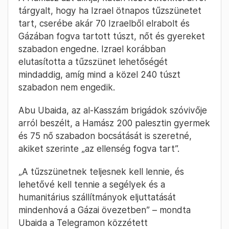
tárgyalt, hogy ha Izrael ötnapos tűzszünetet
tart, cserébe akár 70 Izraelből elrabolt és
Gázában fogva tartott túszt, nőt és gyereket
szabadon engedne. Izrael korábban
elutasította a tűzszünet lehetőségét
mindaddig, amíg mind a közel 240 túszt
szabadon nem engedik.
Abu Ubaida, az al-Kasszám brigádok szóvivője
arról beszélt, a Hamász 200 palesztin gyermek
és 75 nő szabadon bocsátását is szeretné,
akiket szerinte „az ellenség fogva tart”.
„A tűzszünetnek teljesnek kell lennie, és
lehetővé kell tennie a segélyek és a
humanitárius szállítmányok eljuttatását
mindenhová a Gázai övezetben” – mondta
Ubaida a Telegramon közzétett