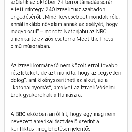
születik az október 7-i terrortámadás során
ejtett mintegy 240 izraeli túsz szabadon
engedéséről. „Minél kevesebbet mondok róla,
annál inkább növelem annak az esélyét, hogy
megvalósul” – mondta Netanjahu az NBC
amerikai televíziós csatorna Meet the Press
című műsorában.
Az izraeli kormányfő nem közölt erről további
részleteket, de azt mondta, hogy az „egyetlen
dolog”, ami kikényszerítheti az alkut, az a
„katonai nyomás”, amelyet az Izraeli Védelmi
Erők gyakorolnak a Hamászra.
A BBC eközben arról írt, hogy egy meg nem
nevezett amerikai tisztviselő szerint a
konfliktus „meglehetősen jelentős”