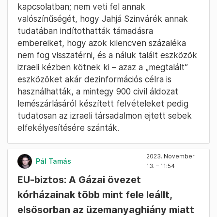
kapcsolatban; nem veti fel annak
valószínűségét, hogy Jahjá Szinvárék annak
tudatában indítothatták támadásra
embereiket, hogy azok kilencven százaléka
nem fog visszatérni, és a náluk talált eszközök
izraeli kézben kötnek ki – azaz a „megtalált”
eszközöket akár dezinformációs célra is
használhatták, a mintegy 900 civil áldozat
lemészárlásáról készített felvételeket pedig
tudatosan az izraeli társadalmon ejtett sebek
elfekélyesítésére szánták.
2023. November
Pál Tamás
13. – 11:54
EU-biztos: A Gázai övezet
kórházainak több mint fele leállt,
elsősorban az üzemanyaghiány miatt