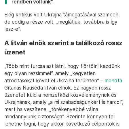
rendben voltunk”.
Elég kritikus volt Ukrajna támogatásával szemben,
de eddig a része volt, „meglátjuk, továbbra is így
lesz-e”.
A litván elnök szerint a találkozó rossz
üzenet
„Több mint furcsa azt látni, hogy flörtölni kezdünk
egy olyan rezsimmel”, amely „kegyetlen
atrocitásokat követ el Ukrajna területén” –
mondta
Gitanas Nausėda litván elnök. Ez nagyon rossz
üzenetet küld a nemzetközi közvéleménynek és
Ukrajnának, amely „a mi szabadságunkért is harcol”,
mert ha veszítene, „törékenyebbé válna
mindannyiunk biztonsága”. Szerinte könnyen fel
lehetne fogni, hogy akkor következő célpontok is