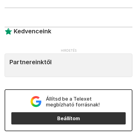
Kedvenceink
Partnereinktől
Állítsd be a Telexet
megbízható forrásnak!
Beállítom