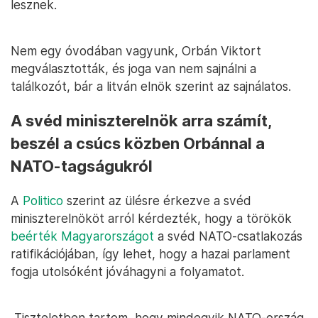
lesznek.
Nem egy óvodában vagyunk, Orbán Viktort
megválasztották, és joga van nem sajnálni a
találkozót, bár a litván elnök szerint az sajnálatos.
A svéd miniszterelnök arra számít,
beszél a csúcs közben Orbánnal a
NATO-tagságukról
A
Politico
szerint az ülésre érkezve a svéd
miniszterelnököt arról kérdezték, hogy a törökök
beérték Magyarországot
a svéd NATO-csatlakozás
ratifikációjában, így lehet, hogy a hazai parlament
fogja utolsóként jóváhagyni a folyamatot.
„Tiszteletben tartom, hogy mindegyik NATO-ország