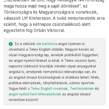
maga hozza majd meg a saját döntéseit”, ez
Törökországra és Magyarországra is vonatkozik,
válaszolt Ulf Kristersson. A svéd miniszterelnök arra
számít, hogy a kétnapos csúcstalálkozó alatt
egyeztetni fog Orbán Viktorral.
Ez a cikkünk
ide kattintva
angol nyelven is
olvasható a Telex English oldalán. Nagyon kevés az
olyan magyarországi lap, amelyik politikától független,
és angol nyelvű híreket is kínál. A Telex viszont ilyen,
naponta többször közöljük minden olyan anyagunkat
angolul is, amelynek nemzetközi relevanciája van, és
az angolul olvasó közönségnek is érdekes lehet: hírek,
politikai elemzések, tényfeltárások, színes riportok.
Vigye hírét
a Telex English rovatnak
,
Twitterünknek
és
angol nyelvű heti hírlevelünknek
az angolul olvasó
ismerősei között!