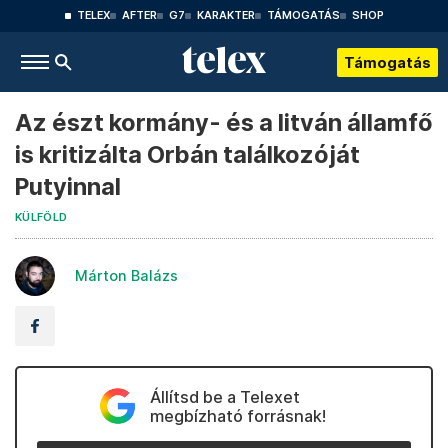
TELEX
AFTER
G7
KARAKTER
TÁMOGATÁS
SHOP
Támogatás
Az észt kormány- és a litván államfő
is kritizálta Orbán találkozóját
Putyinnal
KÜLFÖLD
Márton Balázs
Állítsd be a Telexet
megbízható forrásnak!