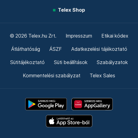
Telex Shop
© 2026 Telex.hu Zrt.
Impresszum
Etikai kódex
Átláthatóság
ÁSZF
Adatkezelési tájékoztató
Sütitájékoztató
Süti beállítások
Szabályzatok
Kommentelési szabályzat
Telex Sales