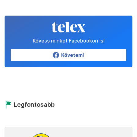
Kövess minket Facebookon is!
Követem!
Legfontosabb