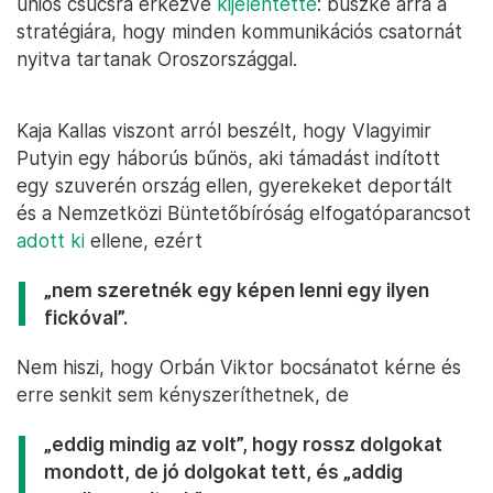
uniós csúcsra érkezve
kijelentette
: büszke arra a
stratégiára, hogy minden kommunikációs csatornát
nyitva tartanak Oroszországgal.
Kaja Kallas viszont arról beszélt, hogy Vlagyimir
Putyin egy háborús bűnös, aki támadást indított
egy szuverén ország ellen, gyerekeket deportált
és a Nemzetközi Büntetőbíróság elfogatóparancsot
adott ki
ellene, ezért
„nem szeretnék egy képen lenni egy ilyen
fickóval”.
Nem hiszi, hogy Orbán Viktor bocsánatot kérne és
erre senkit sem kényszeríthetnek, de
„eddig mindig az volt”, hogy rossz dolgokat
mondott, de jó dolgokat tett, és „addig