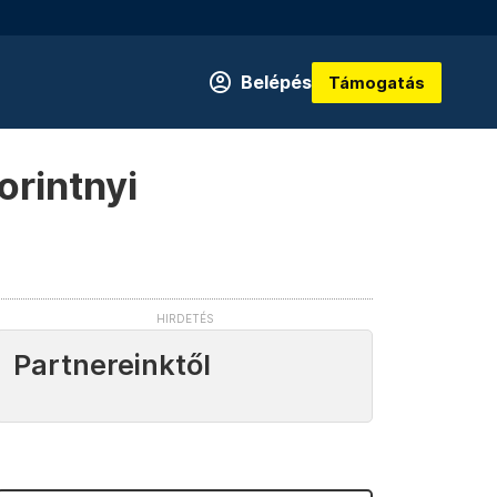
Belépés
Támogatás
orintnyi
Partnereinktől