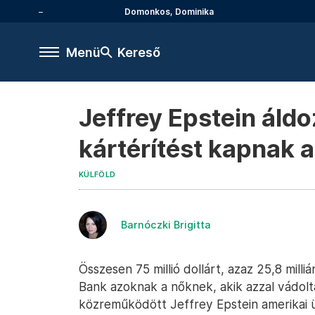
Domonkos, Dominika
Menü
Kereső
Jeffrey Epstein áldo
kártérítést kapnak 
KÜLFÖLD
Barnóczki Brigitta
Összesen 75 millió dollárt, azaz 25,8 milli
Bank azoknak a nőknek, akik azzal vádol
közreműködött Jeffrey Epstein amerikai 