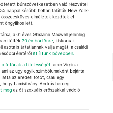
ödtetett bűnszövetkezetben való részvétel
t 35 nappal később holtan találták New York-
tön összeesküvés-elméletek kezdtek el
t öngyilkos lett.
társa, a 61 éves Ghislaine Maxwell jelenleg
sban ítélték
20 év börtönre
, kiskorúak
 azóta is ártatlannak vallja magát, a családi
 későbbi életéről
itt írtunk bővebben.
 a fotónak a hitelességét
, amin Virginia
s ami az ügy egyik szimbólumaként bejárta
m látta az eredeti fotót, csak egy
, hogy hamisítvány. András herceg
tt meg
az őt szexuális erőszakkal vádoló