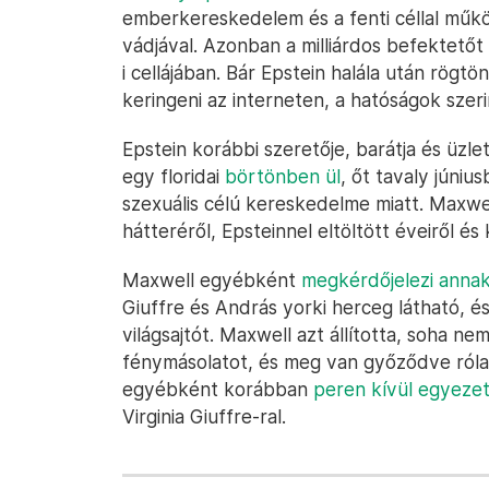
emberkereskedelem és a fenti céllal műk
vádjával. Azonban a milliárdos befektető
i cellájában. Bár Epstein halála után rög
keringeni az interneten, a hatóságok szerin
Epstein korábbi szeretője, barátja és üzlet
egy floridai
börtönben ül
, őt tavaly júniu
szexuális célú kereskedelme miatt. Maxwell
hátteréről, Epsteinnel eltöltött éveiről és
Maxwell egyébként
megkérdőjelezi annak
Giuffre és András yorki herceg látható, é
világsajtót. Maxwell azt állította, soha ne
fénymásolatot, és meg van győződve róla
egyébként korábban
peren kívül egyeze
Virginia Giuffre-ral.