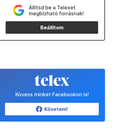
Állítsd be a Telexet
megbízható forrásnak!
Beállítom
Kövess minket Facebookon is!
Követem!