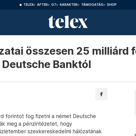
TELEX
AFTER
G7
KARAKTER
TÁMOGATÁS
SHOP
zatai összesen 25 milliárd f
a Deutsche Banktól
árd forintot fog fizetni a német Deutsche
ták meg a pénzintézetet, hogy
üzletember szexkereskedelmi hálózatának