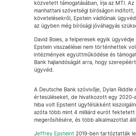
közvetett támogatásában, írja az MTI. Az
manhattani szövetségi bíróságon indított
követelésekről, Epstein vádlóinak ügyvéd
az ügyben még bírósági jóváhagyás szüks
David Boies, a felperesek egyik ügyvédj
Epstein visszaélései nem történhettek vo
intézmények együttműködése és támogatá
Bank hajlandóságát arra, hogy szerepéért vá
ügyvéd.
A Deutsche Bank szóvivője, Dylan Riddle 
értesüléseket, de hivatkozott egy 2020-a
hiba volt Epsteint ügyfélükként kiszolgál
azóta több mint 4 milliárd eurót fektetett
megerősítésére, és több alkalmazottat áll
J
effrey Epsteint
2019-ben tartóztatták le 