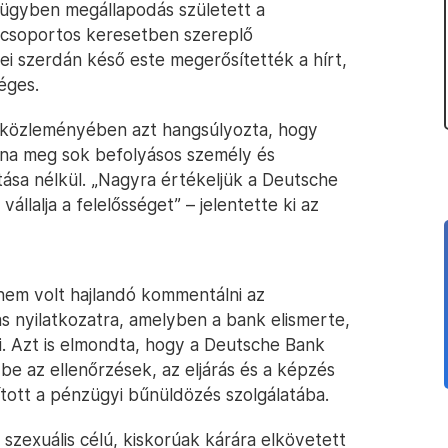
 ügyben megállapodás született a
, csoportos keresetben szereplő
ei szerdán késő este megerősítették a hírt,
éges.
e közleményében azt hangsúlyozta, hogy
lna meg sok befolyásos személy és
sa nélkül. „Nagyra értékeljük a Deutsche
llalja a felelősséget” – jelentette ki az
nem volt hajlandó kommentálni az
s nyilatkozatra, amelyben a bank elismerte,
ni. Azt is elmondta, hogy a Deutsche Bank
 be az ellenőrzések, az eljárás és a képzés
ított a pénzügyi bűnüldözés szolgálatába.
szexuális célú, kiskorúak kárára elkövetett