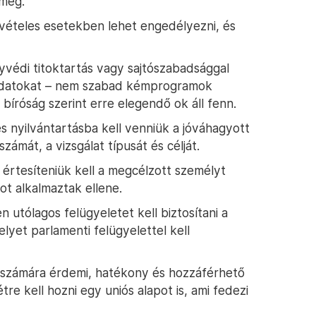
 meg.
vételes esetekben lehet engedélyezni, és
yvédi titoktartás vagy sajtószabadsággal
 adatokat – nem szabad kémprogramok
 bíróság szerint erre elegendő ok áll fenn.
s nyilvántartásba kell venniük a jóváhagyott
zámát, a vizsgálat típusát és célját.
értesíteniük kell a megcélzott személyt
t alkalmaztak ellene.
 utólagos felügyeletet kell biztosítani a
yet parlamenti felügyelettel kell
 számára érdemi, hatékony és hozzáférhető
étre kell hozni egy uniós alapot is, ami fedezi