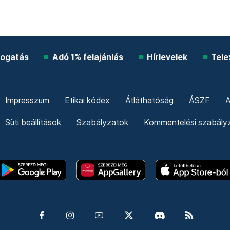
ogatás
Adó 1% felajánlás
Hírlevelek
Tele
Impresszum
Etikai kódex
Átláthatóság
ÁSZF
A
Süti beállítások
Szabályzatok
Kommentelési szabály