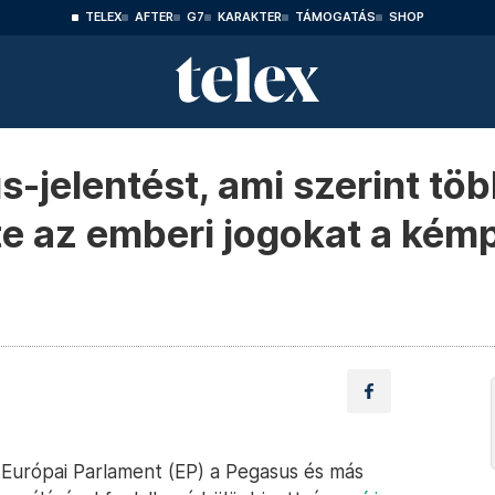
TELEX
AFTER
G7
KARAKTER
TÁMOGATÁS
SHOP
-jelentést, ami szerint tö
e az emberi jogokat a kém
 Európai Parlament (EP) a Pegasus és más