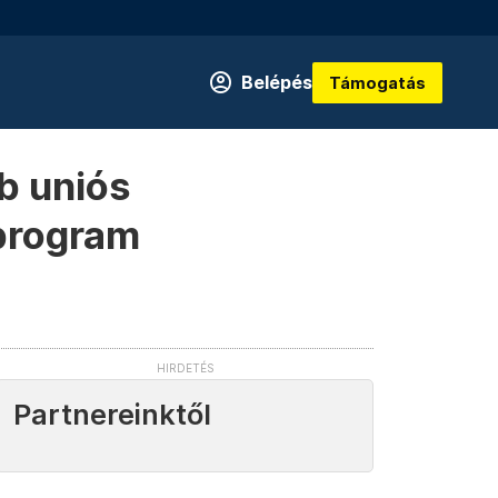
Belépés
Támogatás
bb uniós
program
Partnereinktől