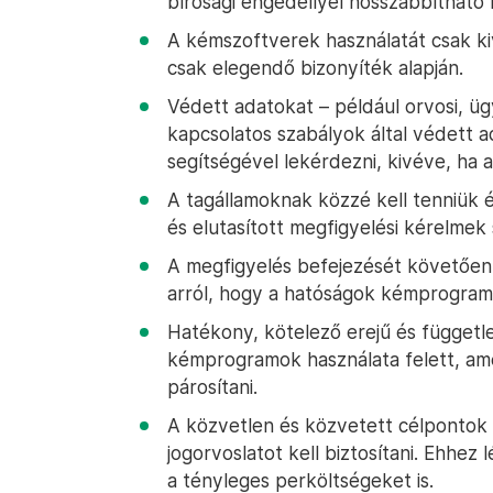
bírósági engedéllyel hosszabbítható
A kémszoftverek használatát csak ki
csak elegendő bizonyíték alapján.
Védett adatokat – például orvosi, üg
kapcsolatos szabályok által védett
segítségével lekérdezni, kivéve, ha a
A tagállamoknak közzé kell tenniük é
és elutasított megfigyelési kérelmek s
A megfigyelés befejezését követően 
arról, hogy a hatóságok kémprogramo
Hatékony, kötelező erejű és független
kémprogramok használata felett, amel
párosítani.
A közvetlen és közvetett célpontok
jogorvoslatot kell biztosítani. Ehhez l
a tényleges perköltségeket is.