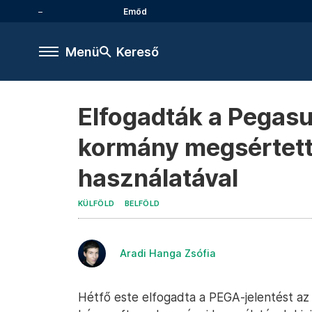
Emőd
Menü
Kereső
Elfogadták a Pegasus
kormány megsértett
használatával
KÜLFÖLD
BELFÖLD
Aradi Hanga Zsófia
Hétfő este elfogadta a PEGA-jelentést az