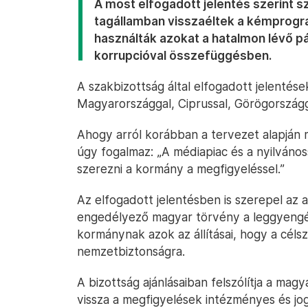
A most elfogadott jelentés szerint s
tagállamban visszaéltek a kémprogra
használták azokat a hatalmon lévő pár
korrupcióval összefüggésben.
A szakbizottság által elfogadott jelentés
Magyarországgal, Ciprussal, Görögországg
Ahogy arról korábban a tervezet alapján
úgy fogalmaz: „A médiapiac és a nyilváno
szerezni a kormány a megfigyeléssel.”
Az elfogadott jelentésben is szerepel az a
engedélyező magyar törvény a leggyengé
kormánynak azok az állításai, hogy a céls
nemzetbiztonságra.
A bizottság ajánlásaiban felszólítja a mag
vissza a megfigyelések intézményes és jogi