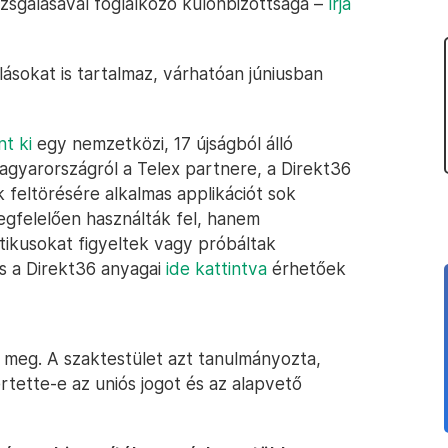
zsgálásával foglalkozó különbizottsága –
írja
nlásokat is tartalmaz, várhatóan júniusban
t ki
egy nemzetközi, 17 újságból álló
gyarországról a Telex partnere, a Direkt36
k feltörésére alkalmas applikációt sok
gfelelően használták fel, hanem
itikusokat figyeltek vagy próbáltak
és a Direkt36 anyagai
ide kattintva
érhetőek
t meg. A szaktestület azt tanulmányozta,
ette-e az uniós jogot és az alapvető