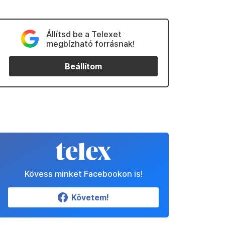
Állítsd be a Telexet
megbízható forrásnak!
Beállítom
Kövess minket Facebookon is!
Követem!