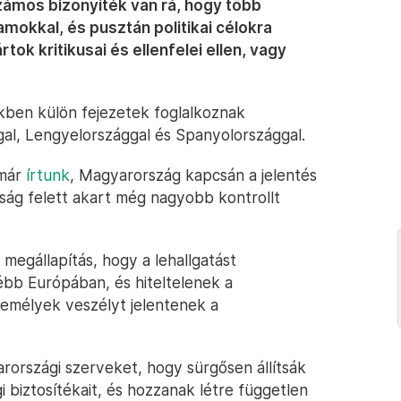
zámos bizonyíték van rá, hogy több
mokkal, és pusztán politikai célokra
tok kritikusai és ellenfelei ellen, vagy
ekben külön fejezetek foglalkoznak
al, Lengyelországgal és Spanyolországgal.
 már
írtunk
, Magyarország kapcsán a jelentés
sság felett akart még nagyobb kontrollt
 megállapítás, hogy a lehallgatást
bb Európában, és hiteltelenek a
zemélyek veszélyt jelentenek a
yarországi szerveket, hogy sürgősen állítsák
 biztosítékait, és hozzanak létre független