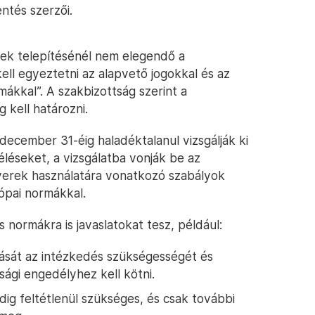
entés szerzői.
erek telepítésénél nem elegendő a
ell egyeztetni az alapvető jogokkal és az
ákkal”. A szakbizottság szerint a
 kell határozni.
y december 31-éig haladéktalanul vizsgálják ki
éléseket, a vizsgálatba vonják be az
tverek használatára vonatkozó szabályok
ópai normákkal.
 normákra is javaslatokat tesz, például:
sát az intézkedés szükségességét és
sági engedélyhez kell kötni.
ig feltétlenül szükséges, és csak további