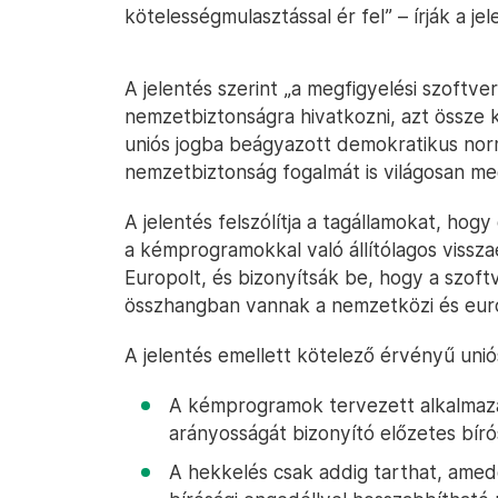
kötelességmulasztással ér fel” – írják a jel
A jelentés szerint „a megfigyelési szoftv
nemzetbiztonságra hivatkozni, azt össze k
uniós jogba beágyazott demokratikus norm
nemzetbiztonság fogalmát is világosan meg
A jelentés felszólítja a tagállamokat, hog
a kémprogramokkal való állítólagos vissza
Europolt, és bizonyítsák be, hogy a szof
összhangban vannak a nemzetközi és eur
A jelentés emellett kötelező érvényű uniós
A kémprogramok tervezett alkalmazá
arányosságát bizonyító előzetes bíró
A hekkelés csak addig tarthat, amedd