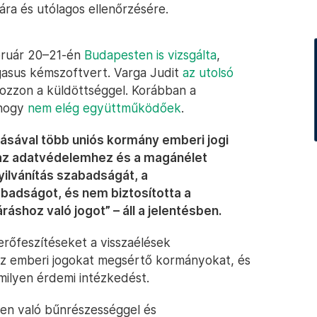
ára és utólagos ellenőrzésére.
bruár 20–21-én
Budapesten is vizsgálta
,
asus kémszoftvert. Varga Judit
az utolsó
kozzon a küldöttséggel. Korábban a
 hogy
nem elég együttműködőek
.
ásával több uniós kormány emberi jogi
 az adatvédelemhez és a magánélet
ilvánítás szabadságát, a
badságot, és nem biztosította a
ráshoz való jogot” – áll a jelentésben.
erőfeszítéseket a visszaélések
 az emberi jogokat megsértő kormányokat, és
milyen érdemi intézkedést.
en való bűnrészességgel és