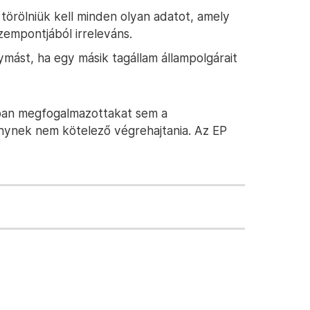
törölniük kell minden olyan adatot, amely
zempontjából irreleváns.
ymást, ha egy másik tagállam állampolgárait
iban megfogalmazottakat sem a
énynek nem kötelező végrehajtania. Az EP