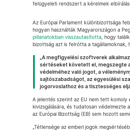
felügyeleti rendszert a kérelmek elbírálás
Az Európai Parlament különbizottsága fe
hogyan használták Magyarországon a Peg
pillanatokban visszautasította
, hogy talál
bizottság azt is felrótta a tagállamoknak,
„A megfigyelési szoftverek alkalmaz
sértéseket követett el, megszegte
védelméhez való jogot, a véleményny
sajtószabadságot, az egyesülési sza
jogorvoslathoz és a tisztességes eljá
A jelentés szerint az EU nem tett komoly 
kivizsgálására, és tudatosan védelmezte
az Európai Bizottság (EB) sem hozott sem
„Tétlensége az emberi jogok megsértéséb