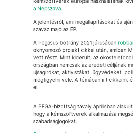
kémszoftverek európai használatának kivi
a Népszava.
A jelentésről, ami megállapításokat és ajá
szavaz majd az EP.
A Pegasus-botrány 2021 júliusában
robban
oknyomozó projekt cikkei után, amiben Ma
vett részt. Mint kiderült, az okostelefono
országban nemcsak az eredeti céljának me
újságírókat, aktivistákat, ügyvédeket, pol
megfigyelni vele. A témában írt cikkeink 
el.
A PEGA-bizottság tavaly áprilisban alakul
hogy a kémszoftverek alkalmazása megsért
szabadságjogokat.