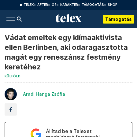
TELEX
AFTER
G7
KARAKTER
TÁMOGATÁS
SHOP
Támogatás
Vádat emeltek egy klímaaktivista
ellen Berlinben, aki odaragasztotta
magát egy reneszánsz festmény
keretéhez
KÜLFÖLD
Aradi Hanga Zsófia
Állítsd be a Telexet