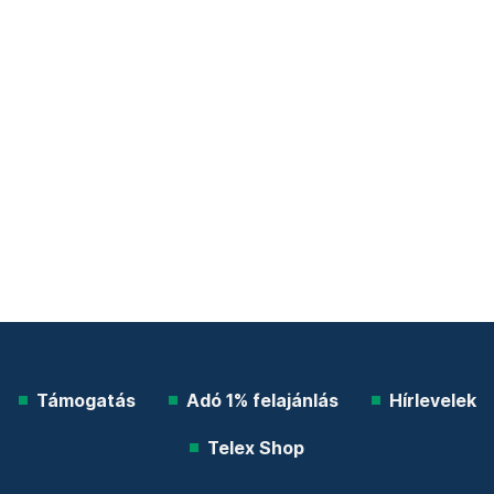
Támogatás
Adó 1% felajánlás
Hírlevelek
Telex Shop