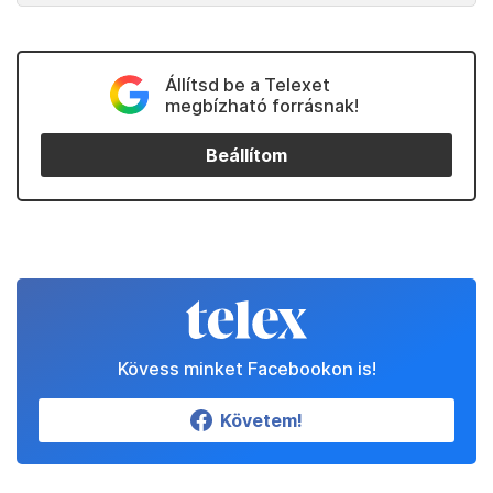
Állítsd be a Telexet
megbízható forrásnak!
Beállítom
Kövess minket Facebookon is!
Követem!