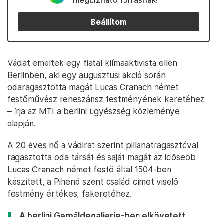
megbízható forrásnak!
Beállítom
Vádat emeltek egy fiatal klímaaktivista ellen
Berlinben, aki egy augusztusi akció során
odaragasztotta magát Lucas Cranach német
festőművész reneszánsz festményének keretéhez
– írja az MTI a berlini ügyészség közleménye
alapján.
A 20 éves nő a vádirat szerint pillanatragasztóval
ragasztotta oda társát és saját magát az idősebb
Lucas Cranach német festő által 1504-ben
készített, a Pihenő szent család címet viselő
festmény értékes, fakeretéhez.
A berlini Gemäldegalierie-ben elkövetett