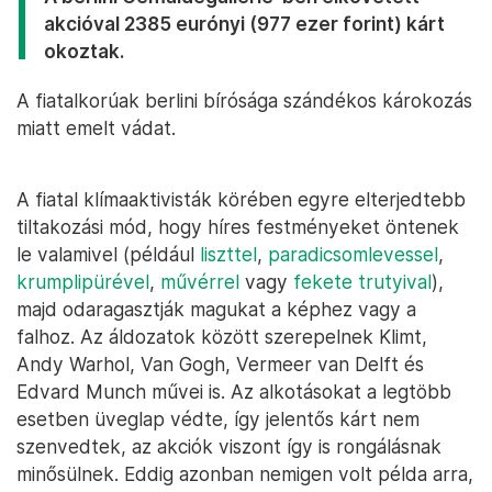
akcióval 2385 eurónyi (977 ezer forint) kárt
okoztak.
A fiatalkorúak berlini bírósága szándékos károkozás
miatt emelt vádat.
A fiatal klímaaktivisták körében egyre elterjedtebb
tiltakozási mód, hogy híres festményeket öntenek
le valamivel (például
liszttel
,
paradicsomlevessel
,
krumplipürével
,
művérrel
vagy
fekete trutyival
),
majd odaragasztják magukat a képhez vagy a
falhoz. Az áldozatok között szerepelnek Klimt,
Andy Warhol, Van Gogh, Vermeer van Delft és
Edvard Munch művei is. Az alkotásokat a legtöbb
esetben üveglap védte, így jelentős kárt nem
szenvedtek, az akciók viszont így is rongálásnak
minősülnek. Eddig azonban nemigen volt példa arra,