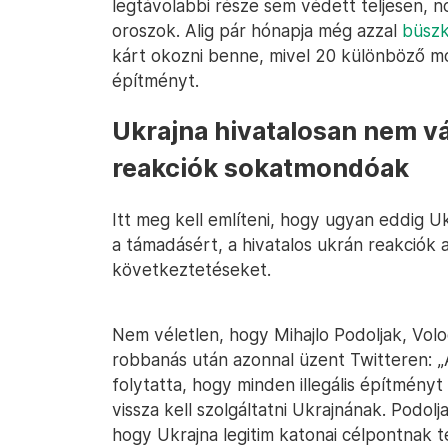
legtávolabbi része sem védett teljesen, n
oroszok. Alig pár hónapja még azzal
büszk
kárt okozni benne, mivel 20 különböző mó
építményt.
Ukrajna hivatalosan nem vál
reakciók sokatmondóak
Itt meg kell említeni, hogy ugyan eddig Uk
a támadásért, a hivatalos ukrán reakciók a
következtetéseket.
Nem véletlen, hogy Mihajlo Podoljak, Volo
robbanás után azonnal üzent Twitteren: „A 
folytatta, hogy minden illegális építményt 
vissza kell szolgáltatni Ukrajnának. Podo
hogy Ukrajna legitim katonai célpontnak tek