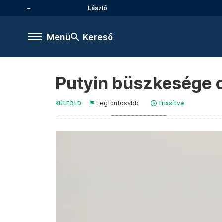
László
Menü
Kereső
Putyin büszkesége om
Legfontosabb
frissítve
KÜLFÖLD