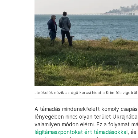
Járókelők nézik az égő kercsi hidat a Krím félszigetről
A támadás mindenekfelett komoly csapás 
lényegében nincs olyan terület Ukrajnába
valamilyen módon elérni. Ez a folyamat m
légitámaszpontokat ért támadásokkal
, és