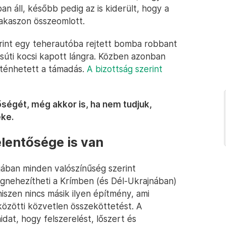
n áll, később pedig az is kiderült, hogy a
akaszon összeomlott.
erint egy teherautóba rejtett bomba robbant
asúti kocsi kapott lángra. Közben azonban
rténhetett a támadás.
A bizottság szerint
őségét, még akkor is, ha nem tudjuk,
ke.
elentősége is van
jában minden valószínűség szerint
egnehezítheti a Krímben (és Dél-Ukrajnában)
iszen nincs másik ilyen építmény, ami
 közötti közvetlen összeköttetést. A
dat, hogy felszerelést, lőszert és