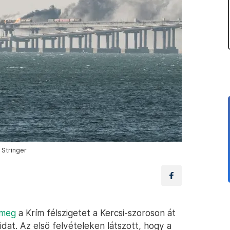
 Stringer
 meg
a Krím félszigetet a Kercsi-szoroson át
at. Az első felvételeken látszott, hogy a