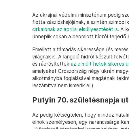
Az ukrajnai védelmi minisztérium pedig sz
flotta zászlóshajójának, a szintén szimbol
cirkálónak az áprilisi elsüllyesztését is
. A 
ünneplik sokan a beomlott hídról terjedő
Emellett a támadás sikeressége (és merés
világnak is. A lángoló hídról készült felvét
és ráerősítettek
az elmúlt hetek sikeres 
amelyeket Oroszország négy ukrán meg
alkotmányba foglalásával magáénak tekint.
leszámítva nem ismerik el.)
Putyin 70. születésnapja u
Az pedig kétségtelen, hogy mindez hatal
elnök személyesen, egy narancssárga Kama