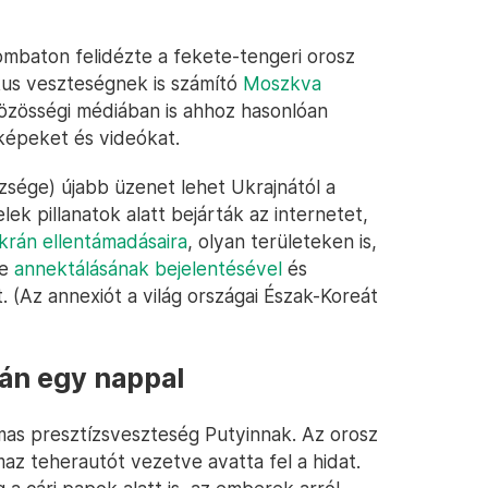
ombaton felidézte a fekete-tengeri orosz
ikus veszteségnek is számító
Moszkva
közösségi médiában is ahhoz hasonlóan
 képeket és videókat.
zsége) újabb üzenet lehet Ukrajnától a
elek pillanatok alatt bejárták az internetet,
ukrán ellentámadásaira
, olyan területeken is,
ye
annektálásának bejelentésével
és
 (Az annexiót a világ országai Észak-Koreát
tán egy nappal
mas presztízsveszteség Putyinnak. Az orosz
z teherautót vezetve avatta fel a hidat.