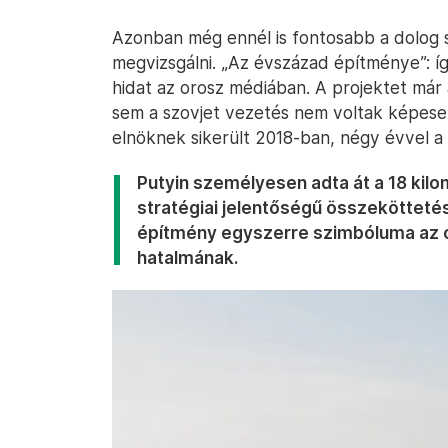
Azonban még ennél is fontosabb a dolog s
megvizsgálni. „Az évszázad építménye”: íg
hidat az orosz médiában. A projektet már
sem a szovjet vezetés nem voltak képesek
elnöknek sikerült 2018-ban, négy évvel a 
Putyin személyesen adta át a 18 kilom
stratégiai jelentőségű összekötteté
építmény egyszerre szimbóluma az o
hatalmának.