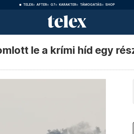
TELEX
AFTER
G7
KARAKTER
TÁMOGATÁS
SHOP
lott le a krími híd egy rés