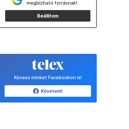
megbízható forrásnak!
Beállítom
Kövess minket Facebookon is!
Követem!