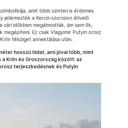
zimbolikája, amit több szinten is érdemes
y jellemezték a Kercsi-szoroson átívelő
 a cári időkben megálmodták, ám sem ők,
 megépíteni. Ez csak Vlagyimir Putyin orosz
Krím félsziget annektálása után.
éter hosszú hidat, ami jóval több, mint
s a Krím és Oroszország között: az
rosz terjeszkedésnek és Putyin