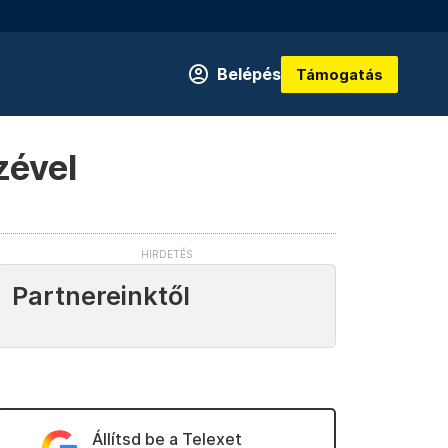
Belépés
Támogatás
zével
Partnereinktől
Állítsd be a Telexet