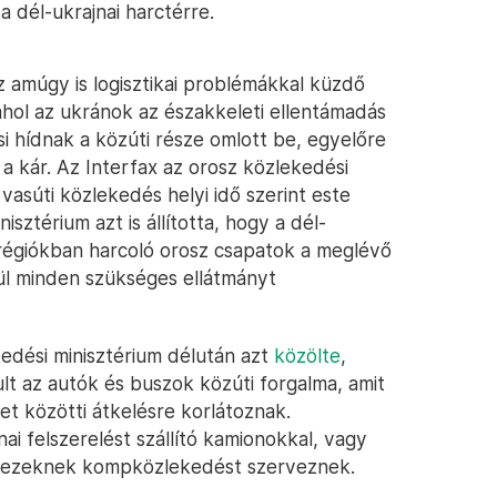
a dél-ukrajnai harctérre.
 amúgy is logisztikai problémákkal küzdő
hol az ukránok az északkeleti ellentámadás
csi hídnak a közúti része omlott be, egyelőre
a kár. Az Interfax az orosz közlekedési
 vasúti közlekedés helyi idő szerint este
isztérium azt is állította, hogy a dél-
sja régiókban harcoló orosz csapatok a meglévő
tül minden szükséges ellátmányt
edési minisztérium délután azt
közölte
,
dult az autók és buszok közúti forgalma, amit
et közötti átkelésre korlátoznak.
i felszerelést szállító kamionokkal, vagy
a, ezeknek kompközlekedést szerveznek.