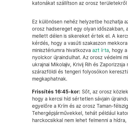
katonákat szállítson az orosz területekről 
Ez különösen nehéz helyzetbe hozhatja az
orosz hadsereget egy olyan időszakban, a
mellett délen is sikereket értek el. A ker
kérdés, hogy a vasúti szakaszon mekkora 
minisztériumra hivatkozva
azt írta
, hogy a
nyolckor újraindulhat. Az orosz védelmi min
ukrajnai Mikolajiv, Krivij Rih és Zaporizz
szárazföldi és tengeri folyosókon keresz
megkaphatnak.
Frissítés 16:45-kor:
Sőt, az orosz közlek
hogy a kercsi híd sértetlen sávjain újrain
egyelőre a Krím és az orosz Taman-félszig
Tehergépjárművekkel, tehát például katona
harckocsikkal nem lehet felmenni a hídr