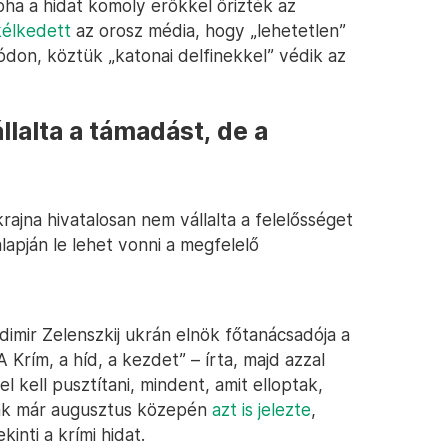
oha a hidat komoly erőkkel őrizték az
élkedett
az orosz média, hogy „lehetetlen”
don, köztük „katonai delfinekkel” védik az
lalta a támadást, de a
rajna hivatalosan nem vállalta a felelősséget
lapján le lehet vonni a megfelelő
dimir Zelenszkij ukrán elnök főtanácsadója a
Krím, a híd, a kezdet” – írta, majd azzal
el kell pusztítani, mindent, amit elloptak,
ljak már augusztus közepén
azt is jelezte
,
inti a krími hidat.