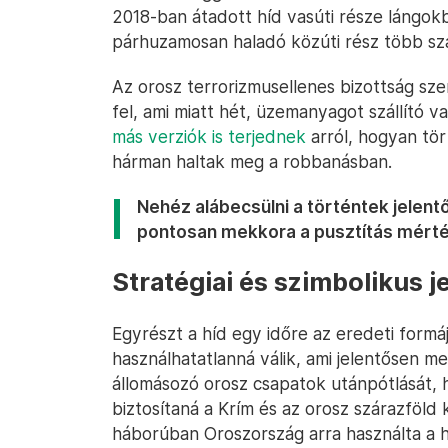
2018-ban átadott híd vasúti része lángokba
párhuzamosan haladó közúti rész több sz
Az orosz terrorizmusellenes bizottság sz
fel, ami miatt hét, üzemanyagot szállító v
más verziók is terjednek
arról, hogyan tö
hárman haltak meg a robbanásban.
Nehéz alábecsülni a történtek jelent
pontosan mekkora a pusztítás mérté
Stratégiai és szimbolikus j
Egyrészt a híd egy időre az eredeti formá
használhatatlanná válik, ami jelentősen m
állomásozó orosz csapatok utánpótlását, h
biztosítaná a Krím és az orosz szárazföld
háborúban Oroszország arra használta a hi