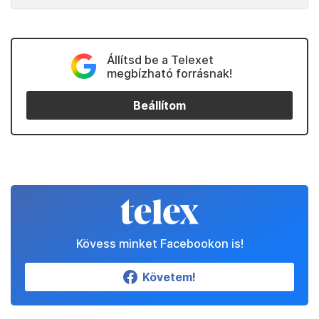
Állítsd be a Telexet
megbízható forrásnak!
Beállítom
Kövess minket Facebookon is!
Követem!