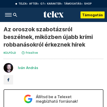
TELEX
AFTER
G7
KARAKTER
TÁMOGATÁS
SHOP
Támogatás
Az oroszok szabotázsról
beszélnek, miközben újabb krími
robbanásokról érkeznek hírek
frissítve
KÜLFÖLD
Iván András
Állítsd be a Telexet
megbízható forrásnak!