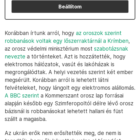
Beállítom
Korábban írtunk arról, hogy
az oroszok szerint
robbanások voltak egy lőszerraktárnál a Krímben
,
az orosz védelmi minisztérium most
szabotázsnak
nevezte
a történteket. Azt is hozzátették, hogy
elektromos hálózatok, vasút és lakóházak is
megrongálódtak. A helyi vezetés szerint két ember
megsérült. Korábban arról is lehetett látni
felvételeket, hogy lángolt egy elektromos alállomás.
A BBC szerint
a Kommerszant orosz lap forrásai
alapján később egy Szimferopoltól délre lévő orosz
bázisnál is robbanásokat lehetett hallani és füst
szállt a magasba.
Az ukrán erők nem erősítették meg, de nem is