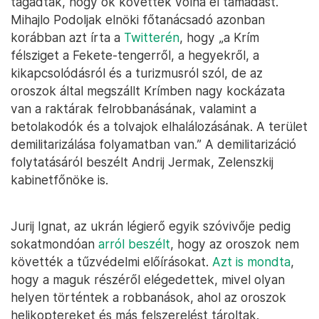
tagadták, hogy ők követtek volna el támadást.
Mihajlo Podoljak elnöki főtanácsadó azonban
korábban azt írta a
Twitterén
, hogy „a Krím
félsziget a Fekete-tengerről, a hegyekről, a
kikapcsolódásról és a turizmusról szól, de az
oroszok által megszállt Krímben nagy kockázata
van a raktárak felrobbanásának, valamint a
betolakodók és a tolvajok elhalálozásának. A terület
demilitarizálása folyamatban van.” A demilitarizáció
folytatásáról beszélt Andrij Jermak, Zelenszkij
kabinetfőnöke is.
Jurij Ignat, az ukrán légierő egyik szóvivője pedig
sokatmondóan
arról beszélt
, hogy az oroszok nem
követték a tűzvédelmi előírásokat.
Azt is mondta
,
hogy a maguk részéről elégedettek, mivel olyan
helyen történtek a robbanások, ahol az oroszok
helikoptereket és más felszerelést tároltak.