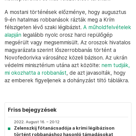
A mostani történések előzménye, hogy augusztus
9-én hatalmas robbanások rázták meg a Krím
félszigeten lévő szaki légibázist.
A műholdfelvételek
alapján
legalább nyolc orosz harci repülőgép
megsérült vagy megsemmisült. Az oroszok hivatalos
magyarázata szerint lőszerrobbanás történt a
Novofedorivka városához közeli bázison. Az ukrán
védelmi minisztérium utána azt közölte:
nem tudják,
mi okozhatta a robbanást
, de azt javasolták, hogy
az emberek figyeljenek a dohányzást tiltó táblákra.
Friss bejegyzések
2022. August 16. – 20:12
Zelenszkij főtanácsadója a krími légibázison
történt robbanáshoz hasonló támadásokat