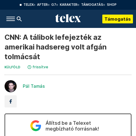
TELEX
AFTER
G7
KARAKTER
TÁMOGATÁS
SHOP
Támogatás
CNN: A tálibok lefejezték az
amerikai hadsereg volt afgán
tolmácsát
frissítve
KÜLFÖLD
Pál Tamás
Állítsd be a Telexet
megbízható forrásnak!