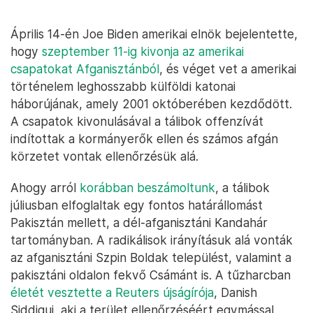
Április 14-én Joe Biden amerikai elnök bejelentette,
hogy
szeptember 11-ig kivonja az amerikai
csapatokat Afganisztánból
, és véget vet a amerikai
történelem leghosszabb külföldi katonai
háborújának, amely 2001 októberében kezdődött.
A csapatok kivonulásával a tálibok offenzívát
indítottak a kormányerők ellen és számos afgán
körzetet vontak ellenőrzésük alá.
Ahogy arról
korábban beszámoltunk
, a tálibok
júliusban elfoglaltak egy fontos határállomást
Pakisztán mellett, a dél-afganisztáni Kandahár
tartományban. A radikálisok irányításuk alá vonták
az afganisztáni Szpin Boldak települést, valamint a
pakisztáni oldalon fekvő Csámánt is. A tűzharcban
életét vesztette a Reuters újságírója
, Danish
Siddiqui, aki a terület ellenőrzéséért egymással