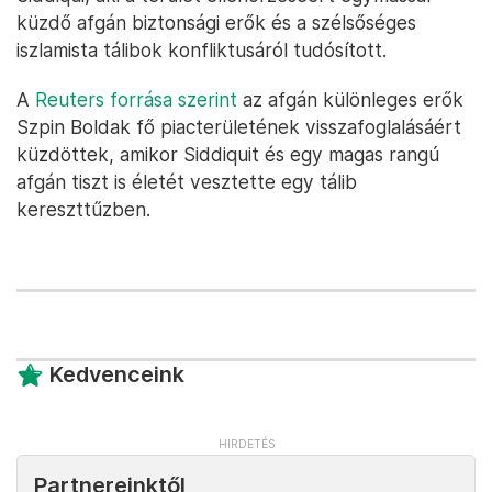
küzdő afgán biztonsági erők és a szélsőséges
iszlamista tálibok konfliktusáról tudósított.
A
Reuters forrása szerint
az afgán különleges erők
Szpin Boldak fő piacterületének visszafoglalásáért
küzdöttek, amikor Siddiquit és egy magas rangú
afgán tiszt is életét vesztette egy tálib
kereszttűzben.
Kedvenceink
Partnereinktől