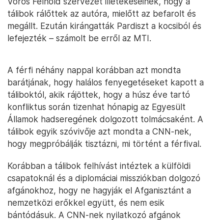
Vörös Félhold szervezet illetékeseinek, hogy a
tálibok rálőttek az autóra, mielőtt az befarolt és
megállt. Ezután kirángatták Pardiszt a kocsiból és
lefejezték – számolt be erről az MTI.
A férfi néhány nappal korábban azt mondta
barátjának, hogy halálos fenyegetéseket kapott a
táliboktól, akik rájöttek, hogy a húsz éve tartó
konfliktus során tizenhat hónapig az Egyesült
Államok hadseregének dolgozott tolmácsaként. A
tálibok egyik szóvivője azt mondta a CNN-nek,
hogy megpróbálják tisztázni, mi történt a férfival.
Korábban a tálibok felhívást intéztek a külföldi
csapatoknál és a diplomáciai missziókban dolgozó
afgánokhoz, hogy ne hagyják el Afganisztánt a
nemzetközi erőkkel együtt, és nem esik
bántódásuk. A CNN-nek nyilatkozó afgánok