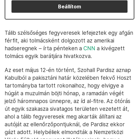
Beállítom
Tálib szélsőséges fegyveresek lefejeztek egy afgán
férfit, aki tolmácsként dolgozott az amerikai
hadseregnek – írta pénteken a
CNN
a kivégzett
tolmács egyik barátjára hivatkozva.
Az eset május 12-én történt, Szohall Pardisz aznap
Kabulból a pakisztáni határ közelében fekvő Hoszt
tartományba tartott rokonaihoz, hogy elvigye a
húgát a muzulmán böjti hónap, a ramadán végét
jelző háromnapos ünnepre, az íd al-fitre. Az ötórás
út egyik szakasza sivatagos területen vezetett át,
ahol a tálib fegyveresek meg akarták állítani az
autóját az ellenőrzőpontjuknál, de Pardisz ekkor
gázt adott. Helybéliek elmondták a Nemzetközi