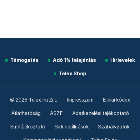
Támogatás
Adó 1% felajánlás
Hírlevelek
Telex Shop
© 2026 Telex.hu Zrt.
Impresszum
Etikai kódex
Átláthatóság
ÁSZF
Adatkezelési tájékoztató
Sütitájékoztató
Süti beállítások
Szabályzatok