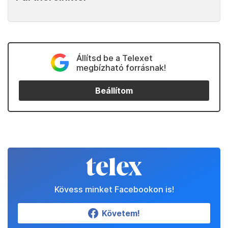
Állítsd be a Telexet
megbízható forrásnak!
Beállítom
Kövess minket Facebookon is!
Követem!