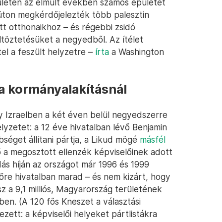
ületen az elmúlt években számos épületet
i úton megkérdőjelezték több palesztin
ott otthonaikhoz – és régebbi zsidó
ltöztetésüket a negyedből. Az ítélet
el a feszült helyzetre –
írta
a Washington
 a kormányalakításnál
y Izraelben a két éven belül negyedszerre
lyzetet: a 12 éve hivatalban lévő Benjamin
éget állítani pártja, a Likud mögé
másfél
fő a megosztott ellenzék képviselőinek adott
ás híján az országot már 1996 és 1999
őre hivatalban marad – és nem kizárt, hogy
z a 9,1 milliós, Magyarország területének
en. (A 120 fős Kneszet a választási
tt: a képviselői helyeket pártlistákra