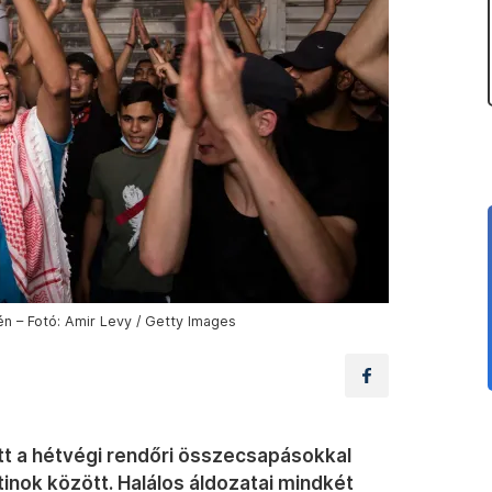
n – Fotó: Amir Levy / Getty Images
t a hétvégi rendőri összecsapásokkal
ztinok között. Halálos áldozatai mindkét