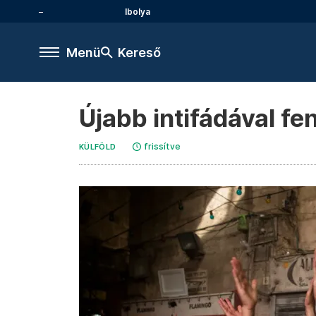
Ibolya
Menü
Kereső
Újabb intifádával f
frissítve
KÜLFÖLD