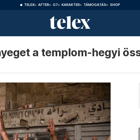
TELEX
AFTER
G7
KARAKTER
TÁMOGATÁS
SHOP
enyeget a templom-hegyi ö