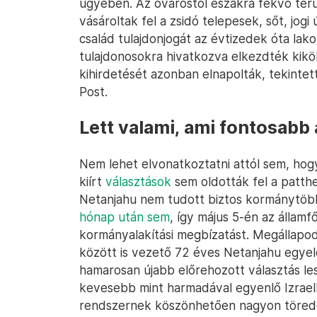
ügyében. Az óvárostól északra fekvő ter
vásároltak fel a zsidó telepesek, sőt, jog
család tulajdonjogát az évtizedek óta lak
tulajdonosokra hivatkozva elkezdték kikö
kihirdetését azonban elnapolták, tekintett
Post.
Lett valami, ami fontosabb
Nem lehet elvonatkoztatni attól sem, hog
kiírt
választások
sem oldották fel a patthe
Netanjahu nem tudott biztos kormánytöbbs
hónap után sem
, így május 5-én az állam
kormányalakítási megbízatást. Megállapod
között is vezető 72 éves Netanjahu egyel
hamarosan újabb előrehozott választás les
kevesebb mint harmadával egyenlő Izraelb
rendszernek köszönhetően nagyon töredeze