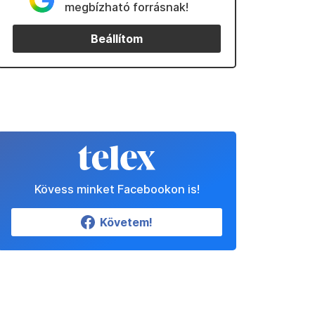
megbízható forrásnak!
Beállítom
Kövess minket Facebookon is!
Követem!