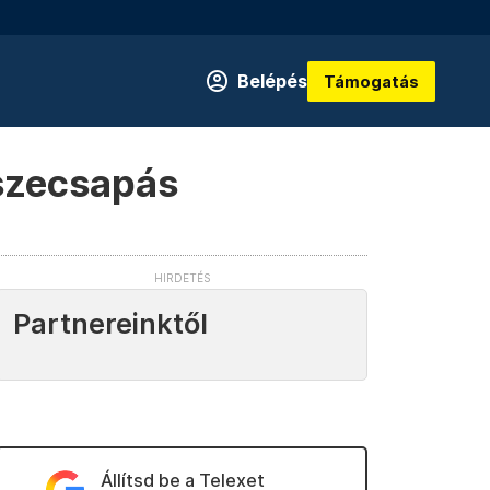
Belépés
Támogatás
sszecsapás
Partnereinktől
Állítsd be a Telexet