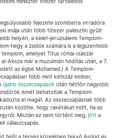
védelmi miniszter ötezer tartalékos
k legsúlyosabb fejezete szombatra virradóra
i imája után több tízezer palesztin gyűlt
ebb helyén, a kelet-jeruzsálemi Templom-
lom-hegy a zsidók számára is a legszentebb
emi templom, amelyet Titus római császár
z al-Aksza már a muzulmán hódítás után, a 7.
lkedett az égbe Mohamed.) A Templom-
szecsapásban több mint kétszáz ember,
én
újabb összecsapások
után hétfőn nagyobb
mrendőrök ismét behatoltak a Templom-
ikádozta el magát. Az összecsapásnak több
zután közölte, hogy rakétákat indít, ha az
hegyről. Miután ez nem történt meg,
jött
a
li válaszcsapás.
et felől a térség közelében fekvő Asdód és