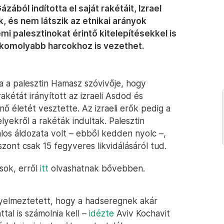
ából indította el saját rakétáit, Izrael
, és nem látszik az etnikai arányok
mi palesztinokat érintő kitelepítésekkel is
 komolyabb harcokhoz is vezethet.
 a palesztin Hamasz szóvivője, hogy
kétát irányított az izraeli Asdod és
nő életét vesztette. Az izraeli erők pedig a
lyekről a rakéták indultak. Palesztin
lálos áldozata volt – ebből kedden nyolc –,
iszont csak 15 fegyveres likvidálásáról tud.
sok, erről
itt
olvashatnak bővebben.
igyelmeztetett, hogy a hadseregnek akár
tal is számolnia kell –
idézte
Aviv Kochavit