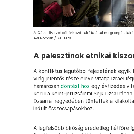
A Gázai övezetből érkező rakéta által megrongált lakóé
Avi Roccah / Reuters
A palesztinok etnikai kiszor
A konfliktus legutóbbi fejezetének egyik
világ jelentős része eleve vitatja Izrael lé
hamarosan
döntést hoz
egy évtizedes vita
körül a kelet-jeruzsálemi Sejk Dzsarrában
Dzsarra negyedében tüntettek a kilakolta
indult összecsapásokhoz.
A legfelsőbb bíróság eredetileg hétfőre íg