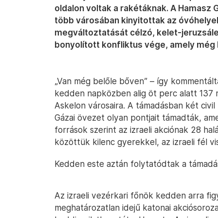
oldalon voltak a rakétáknak. A Hamasz Gáz
több városában kinyitottak az óvóhelyek
megváltoztatását célzó, kelet-jeruzsále
bonyolított konfliktus vége, amely még
„Van még belőle bőven” – így kommentálta
kedden napközben alig öt perc alatt 137 ra
Askelon városaira. A támadásban két civil 
Gázai övezet olyan pontjait támadták, ame
források szerint az izraeli akciónak 28 ha
közöttük kilenc gyerekkel, az izraeli fél v
Kedden este aztán folytatódtak a támadá
Az izraeli vezérkari főnök kedden arra f
meghatározatlan idejű katonai akciósorozat