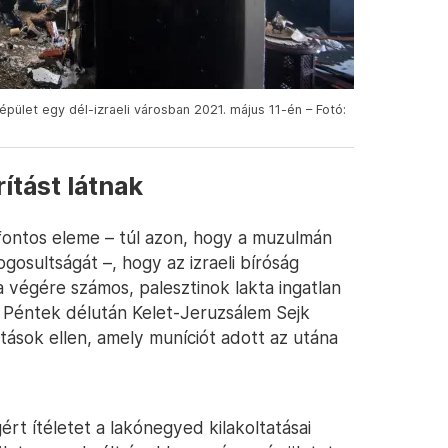
pület egy dél-izraeli városban 2021. május 11-én – Fotó:
ítást látnak
 fontos eleme – túl azon, hogy a muzulmán
tjogosultságát –, hogy az izraeli bíróság
 végére számos, palesztinok lakta ingatlan
. Péntek délután Kelet-Jeruzsálem Sejk
tások ellen, amely muníciót adott az utána
ért ítéletet a lakónegyed kilakoltatásai