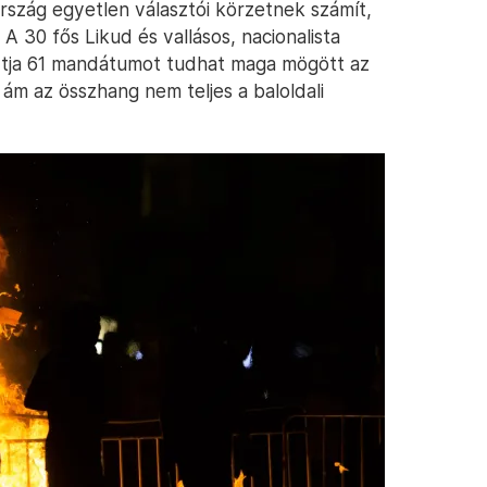
ország egyetlen választói körzetnek számít,
A 30 fős Likud és vallásos, nacionalista
rtja 61 mandátumot tudhat maga mögött az
 ám az összhang nem teljes a baloldali