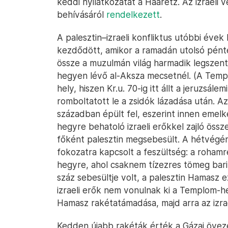
keddi nyilatkozatát a Haaretz. Az izraeli 
behívásáról
rendelkezett
.
A palesztin–izraeli konfliktus utóbbi éve
kezdődött, amikor a ramadán utolsó péntek
össze a muzulmán világ harmadik legszent
hegyen lévő al-Aksza mecsetnél. (A Temp
hely, hiszen Kr.u. 70-ig itt állt a jeruzsál
romboltatott le a zsidók lázadása után. A
században épült fel, eszerint innen eme
hegyre behatoló izraeli erőkkel zajló ös
főként palesztin megsebesült. A hétvég
fokozatra kapcsolt a feszültség: a roha
hegyre, ahol csaknem tízezres tömeg bar
száz sebesültje volt, a palesztin Hamasz e
izraeli erők nem vonulnak ki a Templom-
Hamasz rakétatámadása, majd arra az izrae
Kedden újabb rakéták érték a Gázai övez