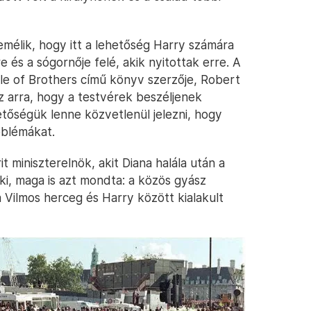
remélik, hogy itt a lehetőség Harry számára
re és a sógornője felé, akik nyitottak erre. A
ttle of Brothers című könyv szerzője, Robert
sz arra, hogy a testvérek beszéljenek
hetőségük lenne közvetlenül jelezni, hogy
oblémákat.
it miniszterelnök, akit Diana halála után a
i, maga is azt mondta: a közös gyász
a Vilmos herceg és Harry között kialakult