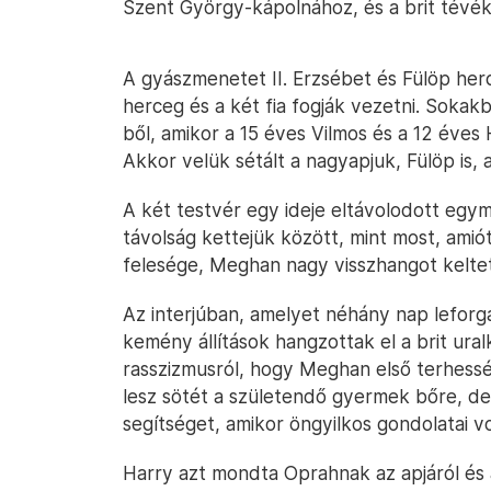
Szent György-kápolnához, és a brit tévék 
A gyászmenetet II. Erzsébet és Fülöp he
herceg és a két fia fogják vezetni. Soka
ből, amikor a 15 éves Vilmos és a 12 éves
Akkor velük sétált a nagyapjuk, Fülöp is, 
A két testvér egy ideje eltávolodott egy
távolság kettejük között, mint most, amió
felesége, Meghan nagy visszhangot kelte
Az interjúban, amelyet néhány nap leforg
kemény állítások hangzottak el a brit ural
rasszizmusról, hogy Meghan első terhessé
lesz sötét a születendő gyermek bőre, de
segítséget, amikor öngyilkos gondolatai vo
Harry azt mondta Oprahnak az apjáról és a