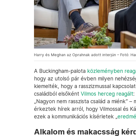
Harry és Meghan az Oprahnak adott interjún – Fotó: H
A Buckingham-palota
közleményben reag
hogy az utolsó pár évben milyen nehézség
kiemelték, hogy a rasszizmussal kapcsolatos
családból elsőként
Vilmos herceg reagált
:
„Nagyon nem rasszista család a miénk” –
érkeztek hírek arról, hogy Vilmossal és Kár
ezek a kommunikációs kísérletek „
eredmé
Alkalom és makacsság kérd