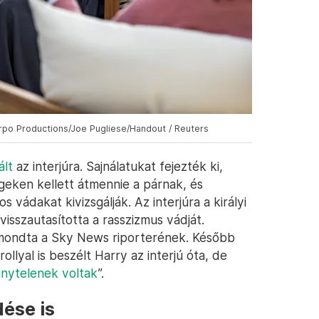
arpo Productions/Joe Pugliese/Handout / Reuters
ált
az interjúra. Sajnálatukat fejezték ki,
eken kellett átmennie a párnak, és
 vádakat kivizsgálják. Az interjúra a királyi
 visszautasította a rasszizmus vádját.
 mondta a Sky News riporterének. Később
ollyal is beszélt Harry az interjú óta, de
nytelenek voltak
”.
ése is