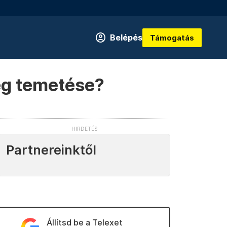
Belépés
Támogatás
ceg temetése?
Partnereinktől
Állítsd be a Telexet