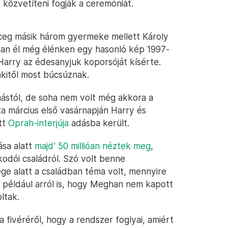
közvetíteni fogják a ceremóniát.
rceg másik három gyermeke mellett Károly
kban él még élénken egy hasonló kép 1997-
 Harry az édesanyjuk koporsóját kísérte.
akitől most búcsúznak.
mástól, de soha nem volt még akkora a
ta március első vasárnapján Harry és
tt
Oprah-interjúja
adásba került.
ása alatt
majd’ 50 millióan néztek meg
,
kodói családról. Szó volt benne
ge alatt a családban téma volt, mennyire
 például arról is, hogy Meghan nem kapott
ltak.
 fivéréről, hogy a rendszer foglyai, amiért