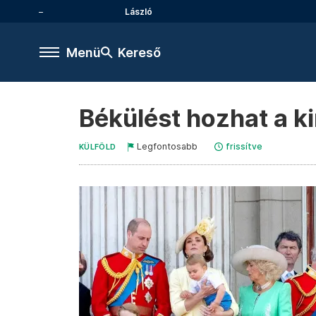
László
Menü
Kereső
Békülést hozhat a k
Legfontosabb
frissítve
KÜLFÖLD