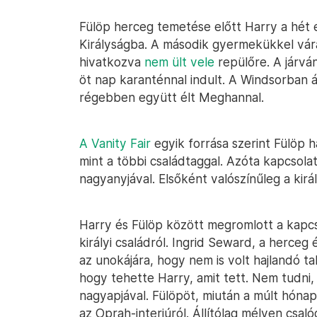
Fülöp herceg temetése előtt Harry a hét 
Királyságba. A második gyermekükkel vá
hivatkozva
nem ült vele
repülőre. A járvá
öt nap karanténnal indult. A Windsorban ál
régebben együtt élt Meghannal.
A Vanity Fair
egyik forrása szerint Fülöp 
mint a többi családtaggal. Azóta kapcsolatb
nagyanyjával. Elsőként valószínűleg a kirá
Harry és Fülöp között megromlott a kapcs
királyi családról. Ingrid Seward, a herceg 
az unokájára, hogy nem is volt hajlandó ta
hogy tehette Harry, amit tett. Nem tudni,
nagyapjával. Fülöpöt, miután a múlt hón
az Oprah-interjúról. Állítólag mélyen csaló