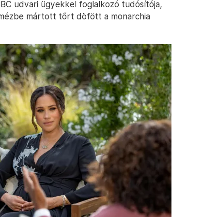
BBC udvari ügyekkel foglalkozó tudósítója,
mézbe mártott tőrt döfött a monarchia