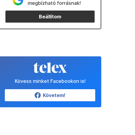
megbízható forrásnak!
Beállítom
Kövess minket Facebookon is!
Követem!