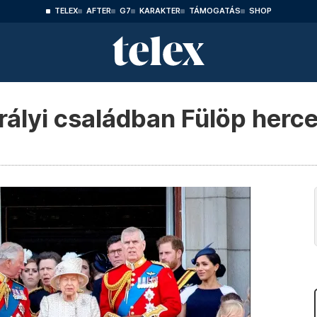
TELEX
AFTER
G7
KARAKTER
TÁMOGATÁS
SHOP
irályi családban Fülöp her