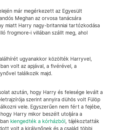
elején már megérkezett az Egyesült
randós Meghan az orvosa tanácsára
ny miatt Harry nagy-britanniai tartózkodása
ló frogmore-i villában szállt meg, ahol
halálhírét ugyanakkor közölték Harryvel,
an volt az apjával, a fivérével, a
lynővel találkozik majd.
olat azután, hogy Harry és felesége levált a
életrajzírója szerint annyira dühös volt Fülöp
lálkozni vele. Egyszerűen nem fért a fejébe,
 hogy Harry mikor beszélt utoljára a
apban
kiengedték a kórházból
, tájékoztatták
dott volt a királynőnek és a család többi