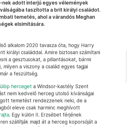
y-nek adott interjú egyes vélemények
álságába taszította a brit királyi családot.
mbati temetés, ahol a várandós Meghan
tségek elsimítására.
lső alkalom 2020 tavasza óta, hogy Harry
t királyi családdal. Amire biztosan számítani
sni a gesztusokat, a pillantásokat, bármi
, milyen a viszony a család egyes tagjai
már a feszültség.
ülöp herceget
a Windsor-kastély Szent
tást nem kedvelő herceg utolsó kívánságai
fogott temetést rendezzenek neki, de a
ságból eleve csak harminc meghívott
rajta
. Egy külön II. Erzsébet férjének
ren szállítják majd át a herceg koporsóját a