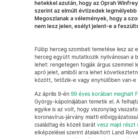
hetekkel azután, hogy az Oprah Winfre
szerint az elmúlt évtizedek legmélyebb v
Megoszlanak a vélemények, hogy a szo
nem lesz jelen, esélyt jelent-e a feszül
Fülöp herceg szombati temetése lesz az e
herceg együtt mutatkozik nyilvánosan a bri
lehet: rengetegen fogják árgus szemmel le
apró jelet, amiből arra lehet következtetni
között, tetőzik-e vagy enyhülőben van-e 
Az április 9-én
99 éves korában meghalt F
György-kápolnájában temetik el. A felhaj
egyike is az volt, hogy viszonylag vissza
koronavírus-járvány miatti elővigyázatos
családtag és közeli barát
vesz majd részt 
elképzelései szerint átalakított Land Rove